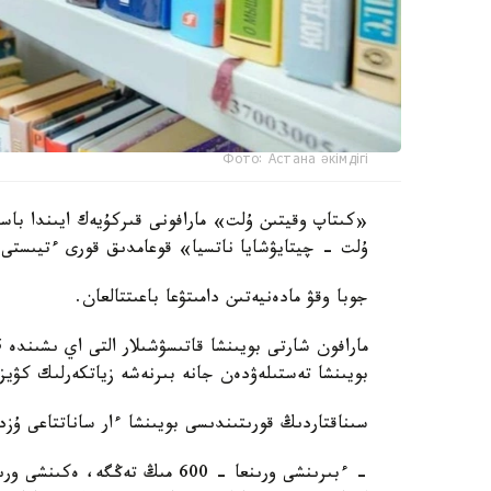
Фото: Астана әкімдігі
«كىتاپ وقيتىن ۇلت» مارافونى قىركۇيەك ايىندا باس
ۇلت - چيتايۋشايا ناتسيا» قوعامدىق قورى ءتيىستى م
جوبا وقۋ مادەنيەتىن دامىتۋعا باعىتتالعان.
بويىنشا تەستىلەۋدەن جانە بىرنەشە زياتكەرلىك كۋي
سىناقتاردىڭ قورىتىندىسى بويىنشا ءار ساناتتاعى ۇزدى