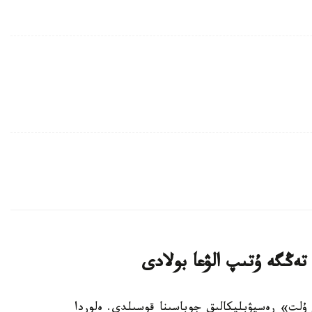
ىتاپ وقيتىن ۇلت» رەسپۋبليكالىق جوباسىنا قوسىلدى. ەلوردا