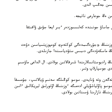
سىن جەڭىپ الدى.
شىن ەڭ جوعارعى ناتيجە.
جاساۋ جونىندە كەلىسسوزدەر ءبىر ايعا جۋىق ۋاقىتقا
جەسىندە س. پاۆلياشۆيلي Ademi-گە ءوزىنىڭ «جۇرەگىمدەگى كوكتەم» كومپوزيتسياسىن دۋەت
نىڭ ماسكەۋدەگى دىبىس ستۋدياسىندا جازىلدى.
 راديوستانسالارىندا شىرقالاتىن بولادى. ال الداعى ماۋسىم
دى جوسپارلاپ وتىر.
ستەگەن وتە ۇنايدى. سوسو كوڭىلگە سەنىم ۇيالاتىپ، جۇمىسقا
وسو پاۆلياشۆيلي ادەمىگە ءوزىنىڭ اۆتورلىق ليريكالىق ءانىن
ىنىڭ نازارىنا ۇسىناتىن بولادى.