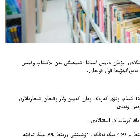
تالادى. بۇعان دەيىن استانا اكىمدىگى مەن «كىتاپ وقيتىن
ەموراندۋمعا قول قويعان.
مارافون شارتى بويىنشا قاتىسۋشىلار التى اي ىشىندە 15 كىتاپ وقۋى كەرەك. ودان كەيىن ولار وقىعان شىعارمالارى
زدەن وتەدى.
ك كوماندالار انىقتالادى.
- ءبىرىنشى ورىنعا - 600 مىڭ تەڭگە، ەكىنشى ورىنعا - 450 مىڭ تەڭگە، ءۇشىنشى ورىنعا 300 مىڭ تەڭگە