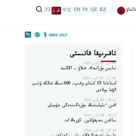
الداۋ
KZ
QZ
РУ
EN
中文
ق ز
ЎЗ
تاقىرىپقا قاتىستى
13:40, 09 تامىز 2026
سايىن مۇراتبەك. قىلاۋ - اڭگىمە
11:40, 09 تامىز 2026
استانادا 15 كىتاپ وقىپ، 600 مىڭ تەڭگە ۇتىپ
الۋعا بولادى
08:12, 09 تامىز 2026
اقىن ءىلياستىڭ جۇرەگىندەگى جۇمباق
15:12, 08 تامىز 2026
ساكەن سەيفۋللين. كۇرەڭ ات
12:42, 08 تامىز 2026