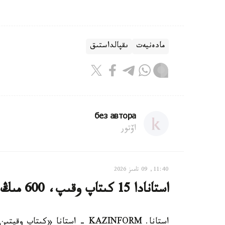
مادەنيەت
ىقپالداستىق
без автора
اۆتور
11:40, 09 تامىز 2026
استانادا 15 كىتاپ وقىپ، 600 مىڭ تەڭگە ۇتىپ الۋعا بولادى
استانا. KAZINFORM - استانا «ك