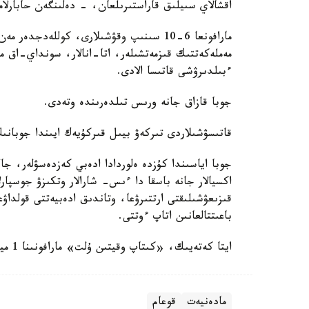
اقشالاي سىيلىق قاراستىرىلعان، - دەلىنگەن حابارلاما
مارافونعا 6-10 سىنىپ وقۋشىلارى، كوللەدج
مەملەكەتتىك قىزمەتشىلەر، اتا-انالار، سونداي-اق ما
ءبىلدىرۋشى قاتىسا الادى.
جوبا قازاق جانە ورىس تىلدەرىندە وتەدى.
قاتىسۋشىلاردى تىركەۋ بيىل قىركۇيەك ايىندا جوبانى
جوبا اياسىندا كۇزدە ەلوردادا ادەبي كەزدەسۋلەر، جال
اكسيالار جانە باسقا دا ءىس- شارالار وتكىزۋ جوسپارل
قىزىعۋشىلىقتى ارتتىرۋعا، وتاندىق ادەبيەتتى قولداۋعا
باعىتتالعانىن اتاپ ءوتتى.
ايتا كەتەيىك، «كىتاپ وقيتىن ۇلت» مارافونىنا 1 ميلليوننان استام ادام قاتىسادى.
مادەنيەت
قوعام