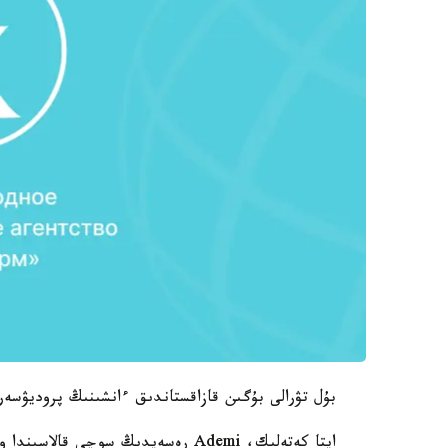
بۇل تۋرالى بۇگىن قازاقستاندىق ءانشىنىڭ پروديۋسەر