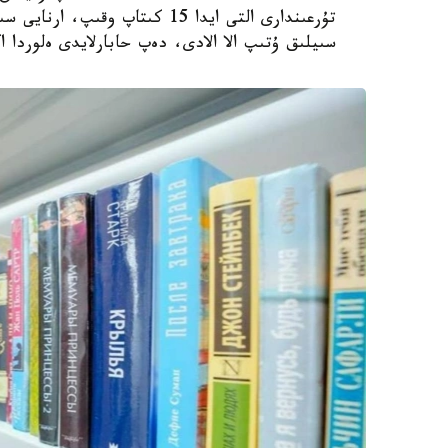
سىيلىق ۇتىپ الا الادى، دەپ حابارلايدى ەلوردا ا