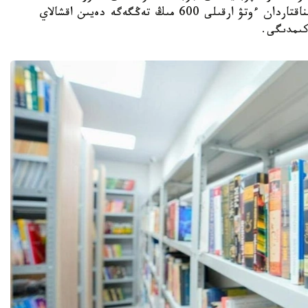
تۇرعىندارى التى ايدا 15 كىتاپ وقىپ، ارنايى سىناقتاردان ءوتۋ ارقىلى 600 مىڭ تەڭگەگە دەيىن اقشالاي
كىمدىگى.