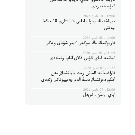
داريعا بادىقوۆا قالاي بايىپ كەتكەنىن
ءتۇسىندىردى
12:06, 08 تامىز 2026
ديماشتىڭ يسپانياداعى فاناتتارى 18 مىڭعا
جەتتى
11:06, 08 تامىز 2026
فاريزانىڭ ەڭ سوڭعى ءبىر شۋماق ولەڭى
15:44, 07 تامىز 2026
الماتىدا اباي كۇنى قالاي اتاپ وتىلەدى
13:52, 07 تامىز 2026
قازاقستاندا العاش رەت بايانشىلار مەن
اككوردەونشىلاردىڭ الەم چەمپيوناتى وتەدى
12:06, 07 تامىز 2026
اباي. زامان. نوبەل