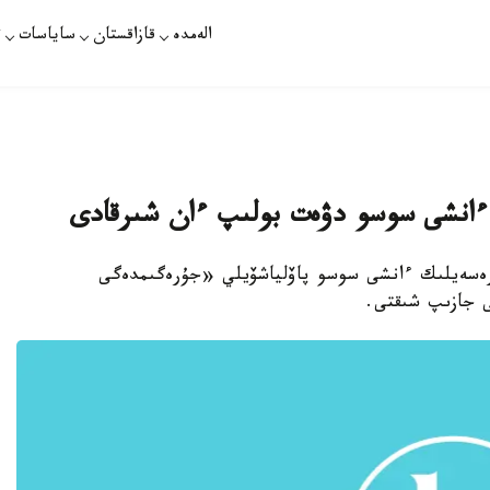
الەمدە
قازاقستان
ساياسات
ت
 ءانشى سوسو دۋەت بولىپ ءان شىرقادى
زاقپارات - قازاقستاندىق Ademi مەن رەسەيلىك ءانشى سوسو پاۆلياشۆيلي «جۇرەگىمدەگى
ى جازىپ شىقتى.