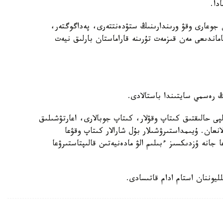
دا.
دەر مەن جوعارى وقۋ ورىندارىنىڭ ستۋدەنتتەرى، پەداگوگتەر،
ماندىعى مەن قىزمەت تۇرىنە قاراماستان بارلىق نيەت
ڭ رەسمي سايتىندا باستالادى.
پى حالىقتىق كىتاپ وقۋلار، كىتاپ جوبالارى، اعارتۋشىلىق
انعان. ۇيىمداستىرۋشىلار بۇل شارالار كىتاپ وقۋعا
 جانە ۇزدىكسىز ءبىلىم الۋ مادەنيەتىن قالىپتاستىرۋعا