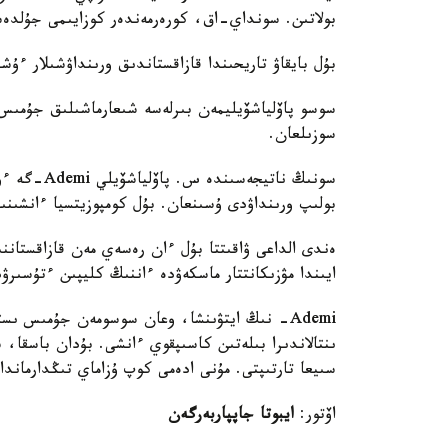
بولاتىن. سونداي-اق، كورەرمەندەر كوزايىمى جۇلدە
بۇل بايقاۋ تاريحىندا قازاقستاندىق ورىنداۋشىلار ءۇ
سوسو پاۆلياشۆيليمەن بىرلەسە شىعارماشىلىق جۇمىس 
سوزىلعان.
سونىڭ ناتي
بولىپ ورىنداۋدى ۇسىنعان. بۇل كومپوزيتسيا ءانشى
ەندى الداعى ۋاقىتتا بۇل ءان رەسەي مەن قازاقستاننىڭ
ايىندا مۋزىكانتتار ماسكەۋدە ءاننىڭ كليپىن ءتۇسىرۋ
Ademi- نىڭ ايتۋىنشا، وعان سوسومەن جۇمىس ى
ىنتالاندىرا بىلەتىن كاسىپقوي ءانشى. بۇدان باسقا، س
سىيعا تارتىپتى. مۇنى ادەمى كوپ ۇزاماي تىڭدارماندار
اۆتور:
ايبوتا جاپپاربەرگەن