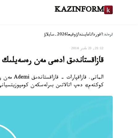
KAZINFORM
ترەند:
اقوردا
تاعايىنداۋ
وقيعا
2026-سايلاۋ
21:12, 23 مامىر 2016
قازاقستاندىق ادەمى مەن رەسەيلىك
الماتى. قا
كوكتەم» دەپ اتالاتىن بىرلەسكەن كومپوزيتسيان