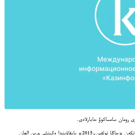
ى رومان سامساكوۆ حابارلادى.
ايتا كەتەلىك، Ademi رەسەيدىڭ سوچي قالاسىندا وتكەن «جاڭا تولقىن-2015» بايقاۋىندا ەكىنشى ورىن العان