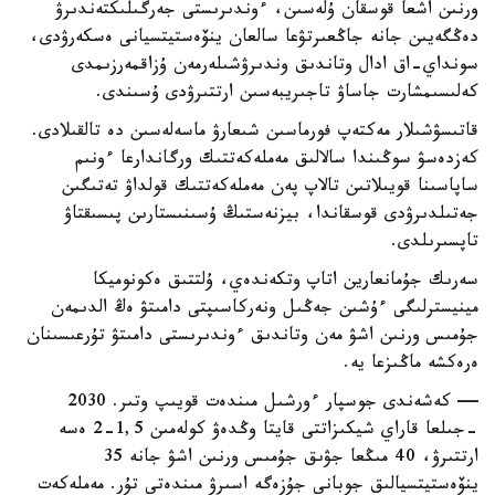
ورنىن اشعا قوسقان ۇلەسىن، ءوندىرىستى جەرگىلىكتەندىرۋ
دەڭگەيىن جانە جاڭعىرتۋعا سالعان ينۆەستيتسيانى ەسكەرۋدى،
سونداي-اق ادال وتاندىق وندىرۋشىلەرمەن ۇزاقمەرزىمدى
كەلىسىمشارت جاساۋ تاجىريبەسىن ارتتىرۋدى ۇسىندى.
قاتىسۋشىلار مەكتەپ فورماسىن شىعارۋ ماسەلەسىن دە تالقىلادى.
كەزدەسۋ سوڭىندا سالالىق مەملەكەتتىك ورگاندارعا ءونىم
ساپاسىنا قويىلاتىن تالاپ پەن مەملەكەتتىك قولداۋ تەتىگىن
جەتىلدىرۋدى قوسقاندا، بيزنەستىڭ ۇسىنىستارىن پىسىقتاۋ
تاپسىرىلدى.
سەرىك جۇمانعارين اتاپ وتكەندەي، ۇلتتىق ەكونوميكا
مينيسترلىگى ءۇشىن جەڭىل ونەركاسىپتى دامىتۋ ەڭ الدىمەن
جۇمىس ورنىن اشۋ مەن وتاندىق ءوندىرىستى دامىتۋ تۇرعىسىنان
ەرەكشە ماڭىزعا يە.
— كەشەندى جوسپار ءورشىل مىندەت قويىپ وتىر. 2030
-جىلعا قاراي شيكىزاتتى قايتا وڭدەۋ كولەمىن 1,5-2 ەسە
ارتتىرۋ، 40 مىڭعا جۋىق جۇمىس ورنىن اشۋ جانە 35
ينۆەستيتسيالىق جوبانى جۇزەگە اسىرۋ مىندەتى تۇر. مەملەكەت