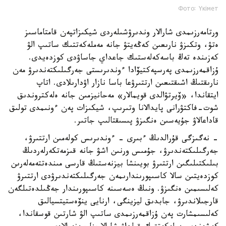
Фото: Үкімет
ورتامەرزىمدى شارالار وندىرۋشىلەردى شيكىزاتپەن قامتاماسىز
ەتۋ، وتكىزۋ نارىعىن كەڭەيتۋ جانە مەملەكەتتىك ساتىپ الۋ
كەزىندە تەڭ باسەكەلەستىك جاعداي جاساۋدى كوزدەيدى.
ۇزاقمەرزىمدى پەرسپەكتيۆادا ءوندىرىستى جەرگىلىكتەندىرۋ مەن
نارىقتىڭ اشىقتىعىن ارتتىرۋعا باسا نازار اۋدارىلادى. اتاپ
ايتقاندا، «ۆيرتۋالدى قويمالار» مەحانيزمىن جانە ەلەكتروندىق
شوت-فاكتۋرانى پايدالانا وتىرىپ، شيكىزات پەن ءونىمدى تولىق
قاداعالاۋ جۇيەسىن ەنگىزۋ پىسىقتالىپ جاتىر.
- نەگىزگى قۇرالدىڭ ءبىرى - ءوندىرىس كولەمىن ارتتىرۋ،
جەرگىلىكتەندىرۋ، جۇمىس ورنىن اشۋ جانە قىزمەتكەرلەردىڭ
بىلىكتىلىگىن ارتتىرۋ بويىنشا بيزنەستىڭ قارسى مىندەتتەمەلەرىن
كوزدەيتىن سالا كاسىپورىندارىمەن جەرگىلىكتەندىرۋدى ارتتىرۋ
كەلىسىمىن ەنگىزۋ. ونىڭ ەسەسىنە كاسىپورىندار جەڭىلدەتىلگەن
قارجىلاندىرۋ، جابدىق ليزينگى، ارنايى ينۆەستيتسيالىق
كەلىسىمشارت پەن ۇزاقمەرزىمدى ساتىپ الۋ شارتىن قوسقاندا،