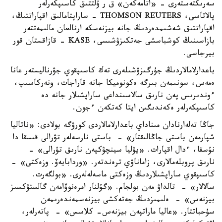
سەرىكتەستەرى - «اتامەكەن» ق ر ۇلتتىق كاسىپكەرلەر
پالاتاسى، THOMSON REUTERS - ساراپتامالىق اقپاراتتىڭ،
اقپاراتتىق شەشىمدەردىڭ جانە بيزنەسكە ارنالعان مالىمەتتەر
بازاسىنىڭ كوشباسشى جەتكىزۋشىسى، KASE - قازاقستان قور
بيرجاسى.
باعدارلامالاردىڭ جۇرگىزۋشىلەرى تەك كاسىپقوي جۋرناليستەر عانا
ەمەس، سونىمەن بىرگە ەكونوميكا جانە قاراجات، ونەركاسىپ،
ءوندىرىس پەن نارىق سالاسىنداعى ساراپشىلار جانە دە
كاسىپكەرلەر ەكەندىگىن ايتا كەتكەن ءجون.
جاڭا تەلەارنادان مىناداي باعدارلامالاردى كورۋگە بولادى: «ناتاليا
شپارمەن باستى جاڭالىقتار» - باستى نارسەلەر تۋرالى قىسقا دا
نۇسقا، ءدال اقپارات. «يۋليا سينچۋكپەن نارىق تۋرالى» -
نارىق پروبلەمالارى، زاماناۋي ترەندتەر. «وردابايەۆ. وزەكتى» -
كاسىپقوي ساراپشىلاردىڭ وزەكتى ماسەلەلەرى. «بولگەرت.
سالالار» - تالداۋ مەن بولجام. «گۇلنار امرەنوۆامەن گالستۋكسىز
بيزنەس» - ەلىمىزدىڭ جەتەكشى بيزنەسمەندەرىمەن
سۇحباتتار. «عاليا ماراتپەن بيزنەس- كلاسس» - پاتەرلەر،