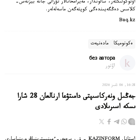
اۆتوكولىكتەر، سالوندار، مەيرامحانالار تۋرالى جانە بيزنەس-
كلاسس دەڭگەيىندەگى كوپتەگەن ماسەلەلەر.
Baq.kz
ەكونوميكا
مادەنيەت
без автора
اۆتور
16:28, 06 تامىز 2026
جەڭىل ونەركاسىپتى دامىتۋعا ارنالعان 28 شارا
ىسكە اسىرىلادى
استانا. KAZINFORM - ق ر پرەمەر-ءمينيسترىنىڭ ورىنباسارى