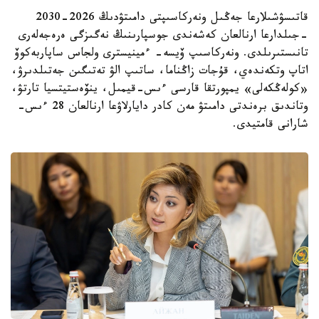
قاتىسۋشىلارعا جەڭىل ونەركاسىپتى دامىتۋدىڭ 2026-2030
-جىلدارعا ارنالعان كەشەندى جوسپارىنىڭ نەگىزگى ەرەجەلەرى
تانىستىرىلدى. ونەركاسىپ ۆيسە- ءمينيسترى ولجاس ساپاربەكوۆ
اتاپ وتكەندەي، قۇجات زاڭناما، ساتىپ الۋ تەتىگىن جەتىلدىرۋ،
«كولەڭكەلى» يمپورتقا قارسى ءىس-قيمىل، ينۆەستيتسيا تارتۋ،
وتاندىق برەندتى دامىتۋ مەن كادر دايارلاۋعا ارنالعان 28 ءىس-
شارانى قامتيدى.