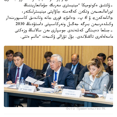
-ۇلتتىق ەكونوميكا ءمينيسترى سەرىك جۇمانعاريننىڭ
توراعالىعىمەن وتكەن كەڭەستە جاۋاپتى مينيسترلىكتەر،
«اتامەكەن» ۇ ك پ، «دامۋ» قورى جانە وتاندىق كاسىپورىندار
وكىلدەرىمەن بىرگە جەڭىل ونەركاسىپتى دامىتۋدىڭ 2030
-جىلعا دەيىنگى كەشەندى جوسپارى مەن سالانىڭ وزەكتى
ماسەلەلەرى تالقىلاندى. بۇل تۋرالى ۇكىمەت ءمالىم ەتتى.
Фото: Правительство РК