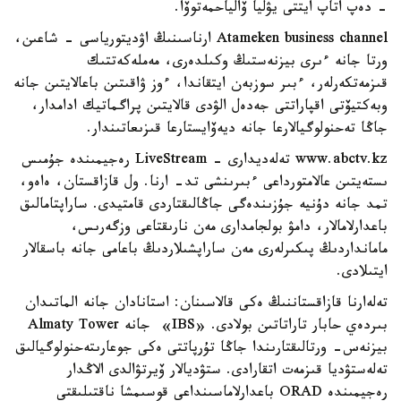
- دەپ اتاپ ايتتى يۋليا ۆالياحمەتوۆا.
Atameken business channel ارناسىنىڭ اۋديتورياسى - شاعىن،
ورتا جانە ءىرى بيزنەستىڭ وكىلدەرى، مەملەكەتتىك
قىزمەتكەرلەر، ءبىر سوزبەن ايتقاندا، ءوز ۋاقىتىن باعالايتىن جانە
وبەكتيۆتى اقپاراتتى جەدەل الۋدى قالايتىن پراگماتيك ادامدار،
جاڭا تەحنولوگيالارعا جانە ديەۆايستارعا قىزىعاتىندار.
www.abctv.kz تەلەديدارى - LiveStream رەجيمىندە جۇمىس
ىستەيتىن عالامتورداعى ءبىرىنشى تد- ارنا. ول قازاقستان، ەاەو،
تمد جانە دۇنيە جۇزىندەگى جاڭالىقتاردى قامتيدى. ساراپتامالىق
باعدارلامالار، دامۋ بولجامدارى مەن نارىقتاعى وزگەرىس،
مامانداردىڭ پىكىرلەرى مەن ساراپشىلاردىڭ باعامى جانە باسقالار
ايتىلادى.
تەلەارنا قازاقستاننىڭ ەكى قالاسىنان: استانادان جانە الماتىدان
بىردەي حابار تاراتاتىن بولادى. «IBS» جانە Almaty Tower
بيزنەس- ورتالىقتارىندا جاڭا تۇرپاتتى ەكى جوعارىتەحنولوگيالىق
تەلەستۋديا قىزمەت اتقارادى. ستۋديالار ۆيرتۋالدى الاڭدار
رەجيمىندە ORAD باعدارلاماسىنداعى قوسىمشا ناقتىلىقتى