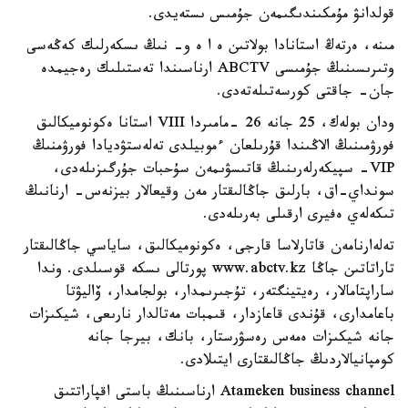
قولدانۋ مۇمكىندىگىمەن جۇمىس ىستەيدى.
مىنە، ەرتەڭ استانادا بولاتىن ە ا ە و- نىڭ ىسكەرلىك كەڭەسى
وتىرىسىنىڭ جۇمىسى ABCTV ارناسىندا تەستىلىك رەجيمدە
جان- جاقتى كورسەتىلەتەدى.
ودان بولەك، 25 جانە 26 -مامىردا VIII استانا ەكونوميكالىق
فورۋمىنىڭ الاڭىندا قۇرىلعان ءموبيلدى تەلەستۋديادا فورۋمنىڭ
VIP- سپيكەرلەرىنىڭ قاتىسۋىمەن سۇحبات جۇرگىزىلەدى،
سونداي-اق، بارلىق جاڭالىقتار مەن وقيعالار بيزنەس- ارنانىڭ
تىكەلەي ەفيرى ارقىلى بەرىلەدى.
تەلەارنامەن قاتارلاسا قارجى، ەكونوميكالىق، ساياسي جاڭالىقتار
تاراتاتىن جاڭا www.abctv.kz پورتالى ىسكە قوسىلدى. وندا
ساراپتامالار، رەيتينگتەر، تۇجىرىمدار، بولجامدار، ۆاليۋتا
باعامدارى، قۇندى قاعازدار، قىمبات مەتالدار نارىعى، شيكىزات
جانە شيكىزات ەمەس رەسۋرستار، بانك، بيرجا جانە
كومپانيالاردىڭ جاڭالىقتارى ايتىلادى.
Atameken business channel ارناسىنىڭ باستى اقپاراتتىق