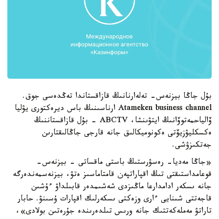
بۇل جاڭا بيزنەس- تەلەارنانىڭ قازاقستاندا تەڭدەسى جوق.
Atameken business channel ارناسىنىڭ باس ديرەكتورى يۋليا
ۆالياحمەتوۆانىڭ ايتۋىنشا، ABCTV - بۇل قازاقستاننىڭ
ەكسكليۋزيۆتى ەكونوميكالىق جانە قارجى جاڭالىقتارىن
جەتكىزۋشى.
«جاڭا مەديا- رەسۋرستىڭ باستى ماقساتى - بيزنەس-
قوعامداستىقتى تىڭ اقپاراتپەن قامتاماسىز ەتۋ، بيزنەسمەندەرگە
جانە ىسكەر ادامدارعا ماڭىزدى شەشىمدەر قابىلداۋ ءۇشىن
قاجەتتى شىنايى ءارى وزەكتى ىسكەرلىك اقپارات ۇسىنۋ. حابار
تاراتۋ مەملەكەتتىك جانە ورىس تىلدەرىندە جۇرەتىن بولادى»،