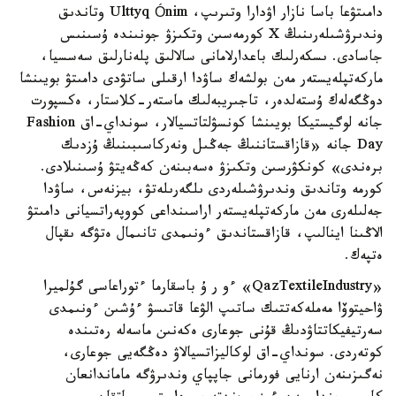
دامىتۋعا باسا نازار اۋدارا وتىرىپ، Ulttyq Ónim وتاندىق
وندىرۋشىلەرىنىڭ X كورمەسىن وتكىزۋ جونىندە ۇسىنىس
جاسادى. ىسكەرلىك باعدارلامانى سالالىق پلەنارلىق سەسسيا،
ماركەتپلەيستەر مەن بولشەك ساۋدا ارقىلى ساتۋدى دامىتۋ بويىنشا
دوڭگەلەك ۇستەلدەر، تاجىريبەلىك ماستەر-كلاستار، ەكسپورت
جانە لوگيستيكا بويىنشا كونسۋلتاتسيالار، سونداي-اق Fashion
Day جانە «قازاقستاننىڭ جەڭىل ونەركاسىبىنىڭ ۇزدىك
برەندى» كونكۋرسىن وتكىزۋ ەسەبىنەن كەڭەيتۋ ۇسىنىلادى.
كورمە وتاندىق وندىرۋشىلەردى ىلگەرىلەتۋ، بيزنەس، ساۋدا
جەلىلەرى مەن ماركەتپلەيستەر اراسىنداعى كووپەراتسيانى دامىتۋ
الاڭىنا اينالىپ، قازاقستاندىق ءونىمدى تانىمال ەتۋگە ىقپال
ەتپەك.
«QazTextileIndustry» ءو ر ۇ باسقارما ءتوراعاسى گۇلميرا
ۋاحيتوۆا مەملەكەتتىك ساتىپ الۋعا قاتىسۋ ءۇشىن ءونىمدى
سەرتيفيكاتتاۋدىڭ قۇنى جوعارى ەكەنىن ماسەلە رەتىندە
كوتەردى. سونداي-اق لوكاليزاتسيالاۋ دەڭگەيى جوعارى،
نەگىزىنەن ارنايى فورمانى جاپپاي وندىرۋگە ماماندانعان