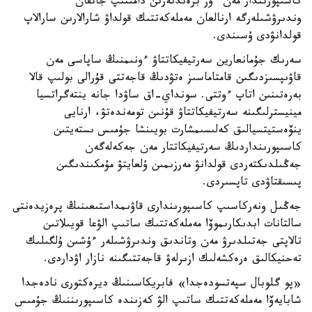
كاسىپورىندار مەن ءوز برەندتەرىن دامىتىپ جاتقان
وندىرۋشىلەرگە ارنالعان مەملەكەتتىك قولداۋ شارالارىن سارالاپ
قولدانۋدى ۇسىندى.
سەرىك جۇمانعارين سەرتيفيكاتتاۋ ءونىمنىڭ ساپاسى مەن
قاۋىپسىزدىگىن قامتاماسىز ەتۋدىڭ قاجەتتى قۇرالى بولىپ قالا
بەرەتىنىن اتاپ ءوتتى. سونداي-اق ساۋدا جانە ينتەگراتسيا
مينيسترلىگىنە سەرتيفيكاتتاۋ قۇنىن تومەندەتۋ، ارنايى
ينۆەستيتسيالىق كەلىسىمشارت بويىنشا جۇمىس ىستەيتىن
كاسىپورىنداردىڭ سەرتيفيكاتتار مەن جەكەلەگەن
جەڭىلدىكتەردى قولدانۋ مەرزىمىن ۇلعايتۋ مۇمكىندىگىن
پىسىقتاۋدى تاپسىردى.
جەڭىل ونەركاسىپ كاسىپورىندارى قاۋىمداستىعىنىڭ پرەزيدەنتى
سالتانات ابدىكارىموۆا مەملەكەتتىك ساتىپ الۋعا قويىلاتىن
تالاپتى جەتىلدىرۋ مەن وتاندىق وندىرۋشىلەر ءۇشىن ۇلگىلىك
تەحنيكالىق ەرەكشەلىك ازىرلەۋ قاجەتتىگىنە نازار اۋداردى.
«پو گلوبال سپەتسودەجدا» فابريكاسىنىڭ ديرەكتورى نادەجدا
شابايەۆا مەملەكەتتىك ساتىپ الۋ كەزىندە كاسىپورىننىڭ جۇمىس