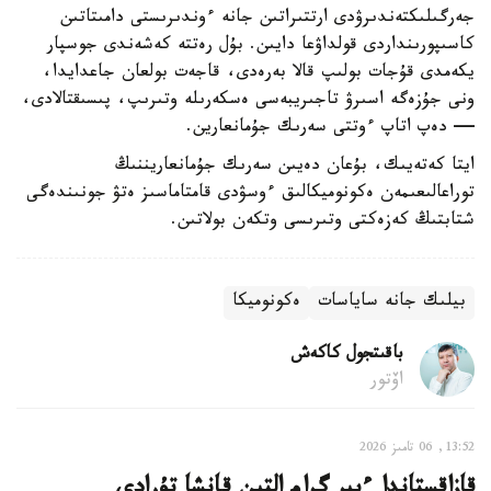
جەرگىلىكتەندىرۋدى ارتتىراتىن جانە ءوندىرىستى دامىتاتىن
كاسىپورىنداردى قولداۋعا دايىن. بۇل رەتتە كەشەندى جوسپار
يكەمدى قۇجات بولىپ قالا بەرەدى، قاجەت بولعان جاعدايدا،
ونى جۇزەگە اسىرۋ تاجىريبەسى ەسكەرىلە وتىرىپ، پىسىقتالادى،
— دەپ اتاپ ءوتتى سەرىك جۇمانعارين.
ايتا كەتەيىك، بۇعان دەيىن سەرىك جۇمانعاريننىڭ
توراعالىعىمەن ەكونوميكالىق ءوسۋدى قامتاماسىز ەتۋ جونىندەگى
شتابتىڭ كەزەكتى وتىرىسى وتكەن بولاتىن.
بيلىك جانە ساياسات
ەكونوميكا
باقىتجول كاكەش
اۆتور
13:52, 06 تامىز 2026
قازاقستاندا ءبىر گرام التىن قانشا تۇرادى