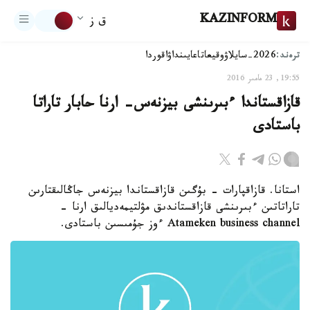
KAZINFORM
ق ز
ترەند:
2026-سايلاۋ
وقيعا
تاعايىنداۋ
اقوردا
19:55, 23 مامىر 2016
قازاقستاندا ءبىرىنشى بيزنەس- ارنا حابار تاراتا
باستادى
استانا. قازاقپارات - بۇگىن قازاقستاندا بيزنەس جاڭالىقتارىن
تاراتاتىن ءبىرىنشى قازاقستاندىق مۋلتيمەديالىق ارنا -
Atameken business channel ءوز جۇمىسىن باستادى.