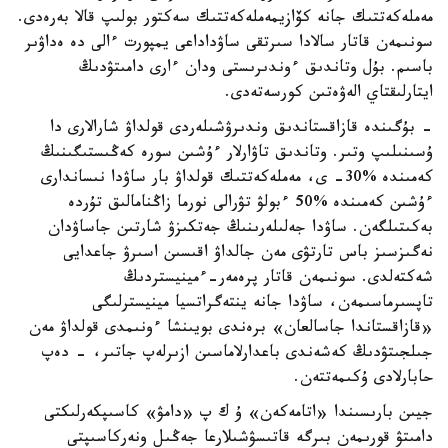
مەملەكەتتىك جانە كۆازيمەملەكەتتىك سەكتور بولىپ قالا بەرەدى.
سونىمەن قاتار سالادا سىرتقى ساۋداداعى يمپورت ءالى دە ەداۋىر
باسىم. بۇل وتاندىق ءوندىرىستى ودان ءارى دامىتۋدىڭ
ايتارلىقتاي الەۋەتىن كورسەتەدى.
- بۇگىندە قازاقستاندىق وندىرۋشىلەردى قولداۋ شارالارى دا
ۇسىنىلىپ وتىر. وتاندىق تاۋارلار ءۇشىن سورە كەڭىستىگىنىڭ
كەمىندە %30- ى، مەملەكەتتىك قولداۋ بار ساۋدا نىساندارى
ءۇشىن كەمىندە %50 ءبولۋ تۋرالى نورما زاڭنامالىق تۇردە
بەكىتىلگەن. ساۋدا جەلىلەرىنىڭ جەتكىزۋ شارتىن جاساۋدان
نەگىزسىز باس تارتۋى مەن جالداۋ اقىسىن اسىرۋ جاعدايى
شەكتەلدى. سونىمەن قاتار پرەمەر-ءمينيستردىڭ
تاپسىرماسىمەن، ساۋدا جانە ينتەگراتسيا مينيسترلىگى
«قازاقستاندا جاسالعان» برەندى بويىنشا ءونىمدى قولداۋ مەن
جىلجىتۋدىڭ كەشەندى باعدارلاماسىن ازىرلەپ جاتىر، - دەپ
حابارلادى ۇكىمەتتەن.
جيىن بارىسىندا «اتامەكەن» ۇ ك پ «دامۋ» كاسىپكەرلىكتى
دامىتۋ قورىمەن بىرگە قاتىسۋشىلارعا جەڭىل ونەركاسىپتى