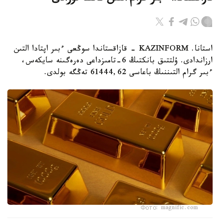
استانا. KAZINFORM - قازاقستاندا سوڭعى ءبىر اپتادا التىن
ارزاندادى. ۇلتتىق بانكتىڭ 6-تامىزداعى دەرەگىنە سايكەس،
ءبىر گرام التىننىڭ باعاسى 61444,62 تەڭگە بولدى.
Фото: magnific.com