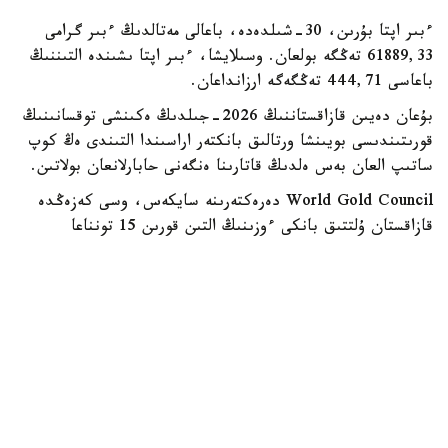
ءبىر اپتا بۇرىن، 30-شىلدەدە، باعالى مەتالدىڭ ءبىر گرامى
61889,33 تەڭگە بولعان. وسىلايشا، ءبىر اپتا ىشىندە التىننىڭ
باعاسى 444,71 تەڭگەگە ارزانداعان.
بۇعان دەيىن قازاقستاننىڭ 2026-جىلدىڭ ەكىنشى توقسانىنىڭ
قورىتىندىسى بويىنشا ورتالىق بانكتەر اراسىندا التىندى ەڭ كوپ
ساتىپ العان بەس ەلدىڭ قاتارىنا ەنگەنى حابارلانعان بولاتىن.
World Gold Council دەرەكتەرىنە سايكەس، وسى كەزەڭدە
قازاقستان ۇلتتىق بانكى ءوزىنىڭ التىن قورىن 15 تونناعا
ۇلعايتقان.
جالپى العاندا، ءساۋىر مەن ماۋسىم ايلارى ارالىعىندا الەمنىڭ
ورتالىق بانكتەرى شامامەن 289 توننا التىن ساتىپ العان. بۇل
وتكەن جىلدىڭ سايكەس كەزەڭىمەن سالىستىرعاندا %62 عا
كوپ.
دۇنيەجۇزىلىك التىن كەڭەسى التىنعا دەگەن سۇرانىستىڭ ارتۋىن
گەوساياسي بەلگىسىزدىكپەن، توقسان ىشىندە باعالى مەتالدىڭ