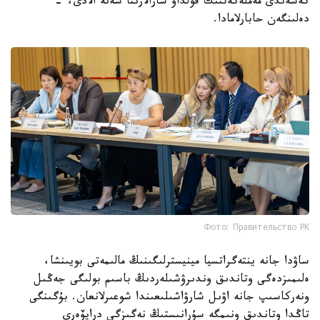
كەشەندى مەملەكەتتىك قولداۋ شارالارىنا سەنە الادى، -
دەلىنگەن حابارلامادا.
Фото: Правительство РК
ساۋدا جانە ينتەگراتسيا مينيسترلىگىنىڭ مالىمەتى بويىنشا،
ەلىمىزدەگى وتاندىق وندىرۋشىلەردىڭ باسىم بولىگى جەڭىل
ونەركاسىپ جانە اۋىل شارۋاشىلىعىندا شوعىرلانعان. بۇگىنگى
تاڭدا وتاندىق ونىمگە سۇرانىستىڭ نەگىزگى درايۆەرى