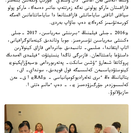
ونىڭ اكەسى مەن اعاسى ءدال وسىلاي ءجۇرىپ وتكەنىن بىلەمىز.
قازاقستان ماركو پولونى نەگە زەرتتەپ جاتىر دەسەك، ماركو پولو
سياقتى اتاقتى ساياحاتشى قازاقستانعا دا ساياحاتتاعانىن الەمگە
كورسەتۋىمىز كەرەك» دەپ جاۋاپ بەردى.
«2016 -جىلى فيلمنىڭ ءبىرىنشى سەرياسىن، 2017 -جىلى
ەكىنشى سەرياسىن تۇسىرەمىز. جوبا وتاندىق كينەماتوگرافيانى،
اتاپ ايتقاندا، عىلىمي- تانىمدىق جانرداعى قازاق كينولارىن
دامىتۋعا باعىتتالعان. قازىرگى تاڭدا ينستيتۋت ءفيلمدى الەمدىك
پروكاتقا شىعارۋ ءۇشىن سانكت- پەتەربورداعى «سيەۆزاپكينو»
كينوستۋدياسىمەن كەلىسىمگە قول قويدىق، سونداي- اق،
يتاليانىڭ ەڭ ءىرى تەلەراديوكومپانياسى - «RAI» ا ق- مەن
كەلىسسوزدەر جۇرگىزۋدەمىز »، - دەپ ءمالىم ەتتى ا.
حازبۋلاتوۆ.