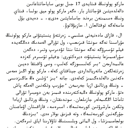
ماركو پولونىڭ قىتايدى 17 جىل بويى ساياحاتتاعانىن
دالەلدەيتىن قۇجاتتار بار. ەگەر ماركو پولو ميف بولسا، قىتاي
ونىڭ ەسىمىنەن برەند جاسامايتىن ەدى»، - دەيدى بۇل
ماسەلەگە توقتالعان ا. حازبۋلاتوۆ.
ال، قازاق مادەنيەتى عىلىمي- زەرتتەۋ ينستيتۋتى ماركو پولونىڭ
مۇراسىنا نەگە سونشا قىزىعىپ، ول تۋرالى الەمدىك دەڭگەيدە
فيلم تۇسىرۋگە نەگە سونشا ىنتا تۋدىرىپ وتىر، دەگەن
سۇراعىمىزعا ينستيتۋت ديرەكتورى: «فيلم تۇسىرەر كەزدە
عالىمدارمەن ءبىر كەلىسسوزگە كەلىپ، وسى ۋاقىتقا دەيىن
زەرتتەلگەن ماتەريالداردى جيناقتاي كەلە، ماركو پولو اڭىز ەمەس
ەكەنىن دالەلدەگىمىز كەلەدى. جانە ءبىز ءۇشىن ەڭ ماڭىزدىسى
- ونىڭ ورتالىق ازيا جەرىمەن ءجۇرىپ وتكەنىن الەمگە پاش
ەتۋ. ماركو پولونىڭ ەڭبەكتەرىندە قىمىز بەن دومبىرا تۋرالى
تاماشا اڭگىمەلەر جازىلعان. سوندىقتان، ونىڭ ورتالىق ازيادا
وتكەن مارشرۋتىن كورسەتسەك، اسىرەسە، قازاقستان اۋماعىنان
جۇرگەنىن كورسەتسەك، وتە قىزىق بولار ەدى. ءبىزدىڭ
بولجامىمىزشا، ول الماتى وبلىسىنىڭ تاۋلارىنا اياق تىرەگەن.