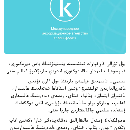
بۇل تۋرالى قازاقپارات تىلشىسىنە ينستيتۋتتىڭ باس ديرەكتورى،
فيلوسوفيا عىلىمدارىنىڭ دوكتورى اندرەي حازبۋلاتوۆ ءمالىم ەتتى.
عىلىمي- تانىمدىق فيلمدى بارىنشا مول ءارى قۇندى
ماتەريالدارمەن تولىقتىرۋ ءۇشىن استاناعا شەتەلدىك عالىمدار،
ناقتىراق ايتساق، يتاليا، قىتاي، رەسەي ەلدەرىنىڭ عالىمدارى
كەلىپ، «ماركو پولو ساياحاتىنىڭ مۇراسى» اتتى دوڭگەلەك
ۇستەلدە عىلىمي جاڭالىقتارىن جاريا ەتتى.
«دوڭگەلەك ۇستەل حالىقارالىق دەڭگەيدەگى شارا ەكەنىن اتاپ
وتكەن ءجون. يتاليا، قىتاي، رەسەي ەلدەرىنىڭ عالىمدارىمەن