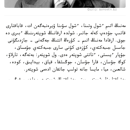
Фото: novoetv.kz
مەنىڭ اتىم ءشول وتىنا، ءشول سۋىنا ۇيرەنبەگەن ات، قاباقتارى
قاتىپ جۇدەپ كەلە جاتىر. شولدە ارقانىڭ شوپتەرىنىڭ ءبىرى دە
جوق. ارقادا مەنىڭ اتىم - كۇرەڭ اتتىڭ جەگەنى - جازدىگۇنى
جاسىل جىبەكتەي، كۇزدى كۇنى سارى جىبەكتەي جۇمساق،
جۇپار ءيىستى، ءتاتتى شوپتەر ەدى. ول شوپتەر: بەتەگە، تارلاۋ،
كوك جۋسان، قارا جۋسان، جوڭىشقا، قياق، بيدايىق، كودە،
شالعىن، ميا، مايسا جانە تولىپ جاتقان ادەمى شوپتەر.
بەتپاقتا بۇل شوپتەر جوق. بەتپاقتىڭ شوپتەرى سەلدىر، قوڭىر،
سۇر، قۋارعان، سوياۋلانعان قاتتى، قوڭىرسۇر وسىمدىك. ول
شوپتەر: سوياۋ جۋسان، قارا قوڭىر جۋسان، يزەن، ەبەلەك.
راس، كوكپەك پەن جۋسان ارقادا دا بار. بەتپاقتا دا بار.
ارقانىڭ سۋى كوبىنەسە تۇشى، ءتاتتى، تۇنىق سۋ جانە ونداي
سۋلار كوپ. ۇلكەن شالقار ايدىن كولدەر، ۇزىن اققان وزەندەر،
تاۋدان، ادىردان سىلدىراپ اققان كۇمىس سۋلى بۇلاقتار، كوك