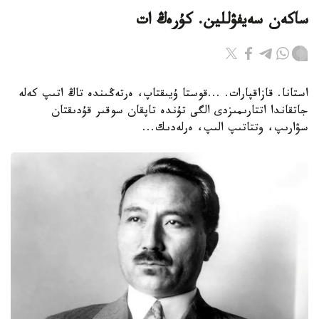
ساكەن سەيفۋللين. كۇرەڭ ات
استانا. قازاقپارات. ...قوستا ۇيىقتاپ، ەرتەڭىندە تاڭ اتىپ كەلە
جاتقاندا اتتارىمىزدى الگى تۇندە تاپقان سوقىر قۇدىقتان
سۋارىپ، وتتاتىپ الىپ، ەرلەدىك...