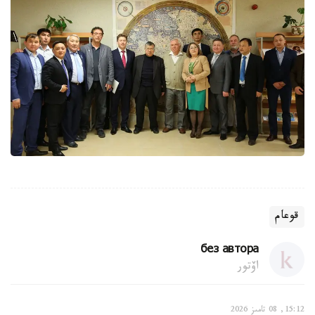
قوعام
без автора
اۆتور
15:12, 08 تامىز 2026