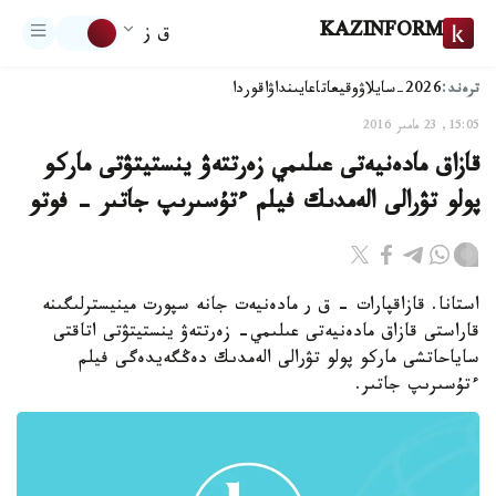
KAZINFORM
ق ز
ترەند:
2026-سايلاۋ
وقيعا
تاعايىنداۋ
اقوردا
15:05, 23 مامىر 2016
قازاق مادەنيەتى عىلىمي زەرتتەۋ ينستيتۋتى ماركو
پولو تۋرالى الەمدىك فيلم ءتۇسىرىپ جاتىر - فوتو
استانا. قازاقپارات - ق ر مادەنيەت جانە سپورت مينيسترلىگىنە
قاراستى قازاق مادەنيەتى عىلىمي- زەرتتەۋ ينستيتۋتى اتاقتى
ساياحاتشى ماركو پولو تۋرالى الەمدىك دەڭگەيدەگى فيلم
ءتۇسىرىپ جاتىر.