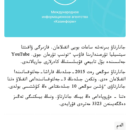
جانارتاۋ بىرنەشە ساعات بويى اتقىلاعان. قازىرگى ۋاقىتتا
سيتسيليا تۇرعىندارىنا قاۋىپ ءتونىپ تۇرعان جوق. YouTube
جەلىسىندە بۇل تابيعي قۇبىلىستىڭ كادرلارى جاريالاندى.
جانارتاۋ سوڭعى رەت 2015-جىلدىڭ قاراشا-جەلتوقسانىندا
اتقىلاعان ەدى. وتكەن جىلدىڭ 3-جەلتوقسانىنداعى اتقىلاۋ ەتنا
جانارتاۋى ءۇشىن سوڭعى 10 جىلدىقتاعى ەڭ كۇشتىسى بولدى.
ەتنا - ەۋروپاداعى ەڭ بيىك جانارتاۋ. ونىڭ بيىكتىگى تەڭىز
دەڭگەيىنەن 3323 مەتردى قۇرايدى.
الەم