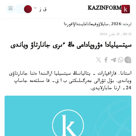
KAZINFORM
ق ز
ترەند:
2026-سايلاۋ
وقيعا
تاعايىنداۋ
اقوردا
00:33, 23 مامىر 2016
سيتسيليادا ەۋروپاداعى ەڭ ءىرى جانارتاۋ وياندى
استانا. قازاقپارات - يتاليانىڭ سيتسيليا ارالىندا ەتنا جانارتاۋى
وياندى. بۇل تۋرالى جەرگىلىكتى ب ا ق- قا سىلتەمە جاساپ
24- ارنا حابارلايدى.