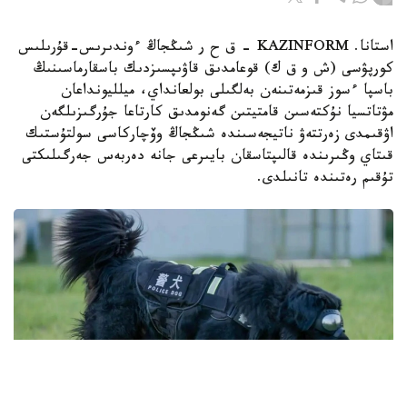
استانا. KAZINFORM – ق ح ر شىڭجاڭ ءوندىرىس-قۇرىلىس
كورپۋسى (ش و ق ك) قوعامدىق قاۋىپسىزدىك باسقارماسىنىڭ
باسپا ءسوز قىزمەتىنەن بەلگىلى بولعانداي، ميلليونداعان
مۋتاتسيا نۇكتەسىن قامتيتىن گەنومدىق كارتاعا جۇرگىزىلگەن
اۋقىمدى زەرتتەۋ ناتيجەسىندە شىڭجاڭ وۆچاركاسى سولتۇستىك
قىتاي وڭىرىندە قالىپتاسقان بايىرعى جانە دەربەس جەرگىلىكتى
تۇقىم رەتىندە تانىلدى.