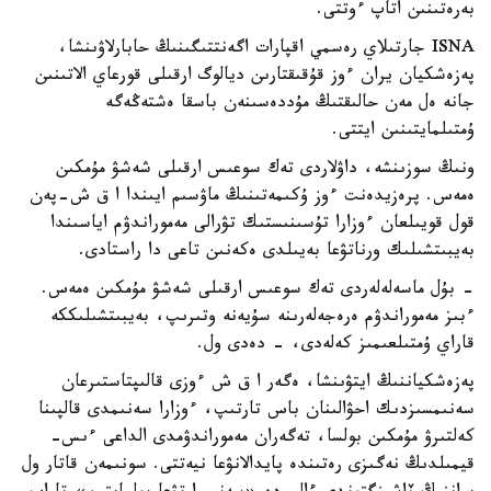
بەرەتىنىن اتاپ ءوتتى.
ISNA جارتىلاي رەسمي اقپارات اگەنتتىگىنىڭ حابارلاۋىنشا،
پەزەشكيان يران ءوز قۇقىقتارىن ديالوگ ارقىلى قورعاي الاتىنىن
جانە ەل مەن حالىقتىڭ مۇددەسىنەن باسقا ەشتەڭەگە
ۇمتىلمايتىنىن ايتتى.
ونىڭ سوزىنشە، داۋلاردى تەك سوعىس ارقىلى شەشۋ مۇمكىن
ەمەس. پرەزيدەنت ءوز ۇكىمەتىنىڭ ماۋسىم ايىندا ا ق ش-پەن
قول قويىلعان ءوزارا تۇسىنىستىك تۋرالى مەموراندۋم اياسىندا
بەيبىتشىلىك ورناتۋعا بەيىلدى ەكەنىن تاعى دا راستادى.
- بۇل ماسەلەلەردى تەك سوعىس ارقىلى شەشۋ مۇمكىن ەمەس.
ءبىز مەموراندۋم ەرەجەلەرىنە سۇيەنە وتىرىپ، بەيبىتشىلىككە
قاراي ۇمتىلعىمىز كەلەدى، - دەدى ول.
پەزەشكياننىڭ ايتۋىنشا، ەگەر ا ق ش ءوزى قالىپتاستىرعان
سەنىمسىزدىك احۋالىنان باس تارتىپ، ءوزارا سەنىمدى قالپىنا
كەلتىرۋ مۇمكىن بولسا، تەگەران مەموراندۋمدى الداعى ءىس-
قيمىلدىڭ نەگىزى رەتىندە پايدالانۋعا نيەتتى. سونىمەن قاتار ول