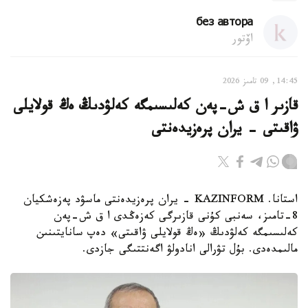
без автора
اۆتور
14:45, 09 تامىز 2026
قازىر ا ق ش-پەن كەلىسىمگە كەلۋدىڭ ەڭ قولايلى
ۋاقىتى - يران پرەزيدەنتى
استانا. KAZINFORM - يران پرەزيدەنتى ماسۋد پەزەشكيان
8-تامىز، سەنبى كۇنى قازىرگى كەزەڭدى ا ق ش-پەن
كەلىسىمگە كەلۋدىڭ «ەڭ قولايلى ۋاقىتى» دەپ سانايتىنىن
مالىمدەدى. بۇل تۋرالى انادولۋ اگەنتتىگى جازدى.