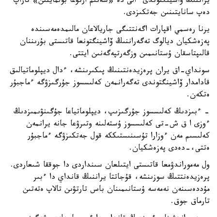
يراننىڭ ۆاشينگتوندى ءالى دە «سەنىم ارتۋعا بولمايتىن» تاراپ
دەپ سانايتىنىن جەتكىزدى.
يرنا رەسمي اقپارات اگەنتتىگى جاريالاعان مالىمدەمەسىندە
پەزەشكيان ديالوگ تەگەراننىڭ ۆاشينگتونعا قاتىستى بۇرىننان
قالىپتاسقان ۇستانىمىن وزگەرتپەگەنىن ايتتى.
سونداي-اق يران پرەزيدەنتىنىڭ پىكىرىنشە، ءدال ديپلوماتيالىق
قادامدار ۆاشينگتوندى تەگەرانمەن كەلىسسوز جۇرگىزۋگە ءماجبۇر
ەتكەن.
- ءبىزدىڭ كەلىسسوز جۇرگىزىپ، ديپلوماتياعا جۇگىنۋىمىزدىڭ
ءوزى ا ق ش-تى كەلىسسوز ۇستەلىنە وتىرۋعا جانە يرانمەن
كەلىسىم مەن ءوزارا تۇسىنىستىككە قول جەتكىزۋگە ءماجبۇر
ەتتى،-دەدى پەزەشكيان.
ول مەموراندۋمعا قاتىستى ايتىلعان سىنداردى دا جوققا شىعاردى.
پرەزيدەنتتىڭ سوزىنشە، قۇجاتتا يراننىڭ قانداي دا ءبىر
مۇددەسىنەن نەمەسە ۇستانىمىنان باس تارتۋىن تالاپ ەتەتىن
تارماق جوق.