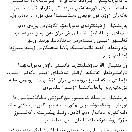
- مەموراندۋمنان ءبىزدىڭ قانداي دا ءبىر ماسەلەدە شەگىنىس
جاساعانىمىزدى كورسەتەتىن بىردە-ءبىر تارماق تابا المايسىز.
تەگەران ءوزى قول قويعان ۇستانىمىندا نىق تۇر، - دەدى ول.
پەزەشكيان ۆاشينگتوندى مەموراندۋم تالاپتارىن بۇزدى دەپ
ايىپتادى. ونىڭ ايتۋىنشا، ا ق ش يران مەن ومان بىرلەسىپ
كەلىسۋى ءتيىس راسىمدەردى ساقتاۋدىڭ ورنىنا ورمۋز
بۇعازىنداعى كەمە قاتىناسىنىڭ بالاما سحەمالارىن ۇيىمداستىرۋعا
ۇمتىلىپ وتىر.
ول ىقتيمال زاڭ بۇزۋشىلىقتارعا قاتىستى داۋلار مەموراندۋمدا
قاراستىرىلعان تەتىكتەر ارقىلى شەشىلۋى ءتيىس ەكەنىن ايتىپ،
قۇجاتتى ىسكە اسىرۋ پروتسەسى يران ءۇشىن «ابىرويمەن جانە
قۇرمەتپەن» جالعاساتىنىنا ءۇمىت ءبىلدىردى.
پەزەشكيان يراننىڭ كەلىسسوز جۇرگىزۋشى دەلەگاتسياسىن دا
قورعاپ، ونىڭ مۇشەلەرىن «ءوز ىسىنە بەرىلگەن، بىلىكتى جانە
ەڭبەكقور» ماماندار دەپ اتادى. ونىڭ پىكىرىنشە، كەلىسسوز
جۇرگىزۋشىلەرگە باعىتتالعان سىن ادىلەتسىز.
سونىمەن قاتار يران پرەزيدەنتى ونىڭ اكىمشىلىگى ينتەرنەتكە