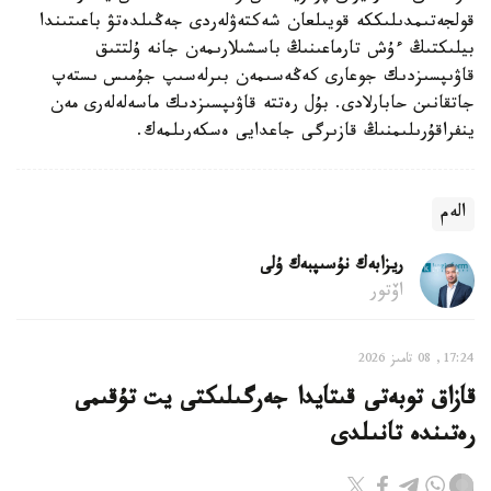
قولجەتىمدىلىككە قويىلعان شەكتەۋلەردى جەڭىلدەتۋ باعىتىندا
بيلىكتىڭ ءۇش تارماعىنىڭ باسشىلارىمەن جانە ۇلتتىق
قاۋىپسىزدىك جوعارى كەڭەسىمەن بىرلەسىپ جۇمىس ىستەپ
جاتقانىن حابارلادى. بۇل رەتتە قاۋىپسىزدىك ماسەلەلەرى مەن
ينفراقۇرىلىمنىڭ قازىرگى جاعدايى ەسكەرىلمەك.
الەم
ريزابەك نۇسىپبەك ۇلى
اۆتور
17:24, 08 تامىز 2026
قازاق توبەتى قىتايدا جەرگىلىكتى يت تۇقىمى
رەتىندە تانىلدى