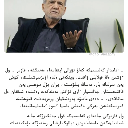
Фото: Анадолу
- ادامدار كەلىسىمگە كەلۋ تۋرالى ايتقاندا، مەنىڭشە، قازىر - ول
ءۇشىن ەڭ قولايلى ۋاقىت. ويتكەنى ەلدە اۋىزبىرشىلىك، كۇش
پەن بىرلىك بار. مەنىڭ بىلۋىمشە، يران بۇل سوعىس پەن
قاقتىعىستان جەڭىمپاز ءارى قۋاتتى مەملەكەت رەتىندە شىققان ەل
سانالادى، - دەدى ماسۋد پەزەشكيان پرەزيدەنت قىزمەتىنە
كىرىسكەننەن بەرگى ەكىنشى باسپا ءسوز ءماسليحاتىندا.
ول قازىرگى جاعداي كەلىسىمگە قول جەتكىزۋگە جانە
شەشىلمەگەن ماسەلەلەردى ديالوگ ارقىلى رەتتەۋگە مۇمكىندىك