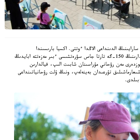
رايىنىڭ الدىنداعى الاڭدا ءوتتى. اكسيا بارىسىندا
قالامىزداعى جەكەمەنشىك قوسىمشا ءبىلىم بەرۋ ۇيىمدارىنىڭ 150-گە تارتا جاس سۋرەتشىسى ءبىر مەزەتتە ابايدىڭ
وزدەرى مەن رۋحاني مۇراسىنان شابىت الىپ، قيالدارىن
ن شىعارماشىلىق تۇرعىدان بەينەلەپ، ونىڭ ۇلت رۋحانياتىنداعى
بىلدى.