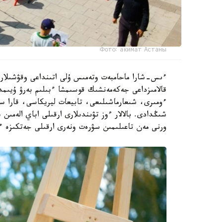
Фото: акимат Астаны
ءىس-شارا ماحامبەت وتەمىس ۇلى اتىنداعى وقۋشىلار سا
ءومىرى، شىعارماشىلىعى، تابيعات ليريكاسى، قارا س
شىڭدادى. بالالار ءوز تۋىندىلارى ارقىلى اباي الەمى
ورنى مەن تاعىلىمىن سۋرەت ونەرى ارقىلى جەتكىزە ء