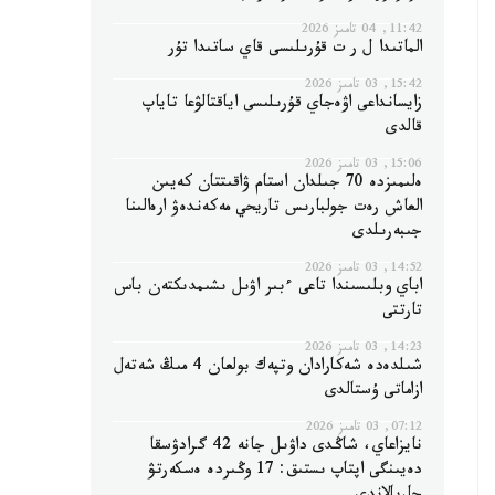
11:42, 04 تامىز 2026
الماتىدا ل ر ت قۇرىلىسى قاي ساتىدا تۇر
15:42, 03 تامىز 2026
زايسانداعى اۋەجاي قۇرىلىسى اياقتالۋعا تاياپ
قالدى
15:06, 03 تامىز 2026
ەلىمىزدە 70 جىلدان استام ۋاقىتتان كەيىن
العاش رەت جولبارىس تاريحي مەكەندەۋ ارەالىنا
جىبەرىلدى
14:52, 03 تامىز 2026
اباي وبلىسىندا تاعى ءبىر اۋىل ىشىمدىكتەن باس
تارتتى
14:23, 03 تامىز 2026
شىلدەدە شەكارادان وتپەك بولعان 4 مىڭ شەتەل
ازاماتى ۇستالدى
07:12, 03 تامىز 2026
نايزاعاي، شاڭدى داۋىل جانە 42 گرادۋسقا
دەيىنگى اپتاپ ىستىق: 17 وڭىردە ەسكەرتۋ