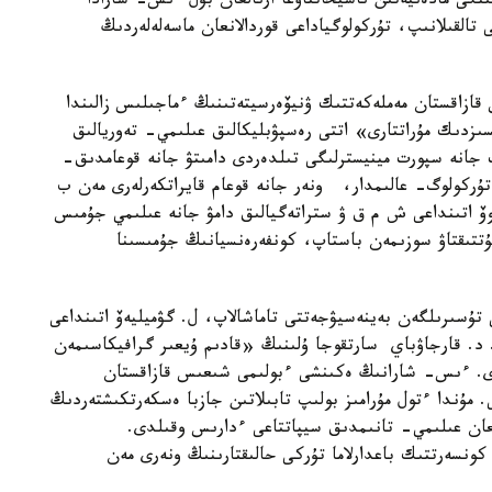
نگى مادەنيەتىن ناسيحاتتاۋعا ارنالعان بۇل ءىس- شارادا
لقىلانىپ، تۇركولوگياداعى قوردالانعان ماسەلەلەردىڭ
قازاقستان مەملەكەتتىك ۋنيۆەرسيتەتىنىڭ ءماجىلىس زالىندا
سىزدىك مۇراتتارى» اتتى رەسپۋبليكالىق عىلىمي- تەوريالىق
ت جانە سپورت مينيسترلىگى تىلدەردى دامىتۋ جانە قوعامدىق-
كولوگ- عالىمدار، ونەر جانە قوعام قايراتكەرلەرى مەن ب
ۆ اتىنداعى ش م ق ۋ ستراتەگيالىق دامۋ جانە عىلىمي جۇمىس
تتىقتاۋ سوزىمەن باستاپ، كونفەرەنسيانىڭ جۇمىسىنا
ى تۇسىرىلگەن بەينەسيۋجەتتى تاماشالاپ، ل. گۋميليەۆ اتىنداعى
 د. قارجاۋباي سارتقوجا ۇلىنىڭ «قادىم ۇيعىر گرافيكاسىمەن
ادى. ءىس- شارانىڭ ەكىنشى ءبولىمى شىعىس قازاقستان
. مۇندا ءتول مۇرامىز بولىپ تابىلاتىن جازبا ەسكەرتكىشتەردىڭ
العان عىلىمي- تانىمدىق سيپاتتاعى ءدارىس وقىلدى.
كونسەرتتىك باعدارلاما تۇركى حالىقتارىنىڭ ونەرى مەن