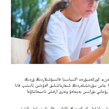
زىمەن» كوركەمسۋرەت اكسياسىنا قاتىسۋشىلاردىڭ ۇزدىك
ا جاس سۋرەتشىلەردىڭ شىعارماشىلىق الەۋەتىن تانىتىپ قانا
رۋحاني مۇراسىن بەينەلەۋ ونەرى ارقىلى ناسيحاتتاۋعا