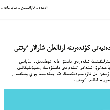
الەمدە
قازاقستان
ساياسات
ت
نيەتى كۇندەرىنە ارنالعان شارالار ءوتتى
سترلىگىنىڭ تىلدەردى دامىتۋ جانە قوعامدىق- ساياسي
حمەتوۆ اتىنداعى تىلدەردى دامىتۋدىڭ رەسپۋبليكالىق
ۇيلەستىرۋ- ادىستەمەلىك ورتالىعىنىڭ ۇيىمداستىرۋىمەن ەل تاۋەلسىزدىگىنىڭ 25 جىلدىعىنا وراي وسكەمەن
دەرى» اتالىپ ءوتتى.