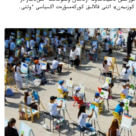
مۇراسىن ناسيحاتتاۋعا ارنالعان ونكۇندىك ءىس-شارالار
ار كوزىمەن» اتتى قالالىق كوركەمسۋرەت اكسياسى ءوتتى.