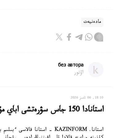
مادەنيەت
без автора
اۆتور
18:10, 06 تامىز 2026
استانادا 150 جاس سۋرەتشى اباي مۇراسىن قىلقالاممەن دارىپتەدى