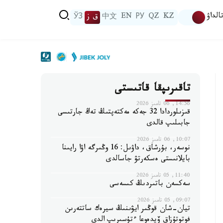
الداۋ
KZ
QZ
РУ
EN
中文
ق ز
ЎЗ
تاقىرىپقا قاتىستى
14:56, 06 تامىز 2026
قىزىلوردادا 32 جەكە مەكتەپتىڭ تەڭ جارتىسى
جابىلىپ قالدى
10:07, 06 تامىز 2026
نوسەر، بۇرشاق، داۋىل: 16 وڭىرگە اۋا رايىنا
بايلانىستى ەسكەرتۋ جاسالدى
11:40, 05 تامىز 2026
سەكسەن باتىردىڭ كىسەسى
09:07, 05 تامىز 2026
تيان-شان قوڭىر ايۋىنىڭ سيرەك ساتتەرىن
فوتوتۇزاق ۆيدەوعا ءتۇسىرىپ الدى