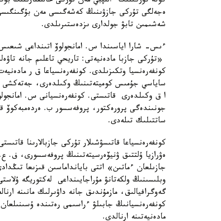
كونە تۇركىلىك ءالىپبي مەن تۇركى حالىقتارىنىڭ بۇگى
ەجەلگى تۇركى جازۋىنىڭ كەشەگىسى مەن بۇگىنگىسى تا
شەشىمىن تابۋ جولدارى ىزدەستىرىلدى.
ءىس- شارا اياسىندا س. امانجولوۆ اتىنداعى شىعىس 
«تۇركى جازبا مادەنيەتى: تاريحي تاعلىم جانە تاۋەل
كونفەرەنسيا وتكىزىلدى. كونفەرەنسياعا ق ر مادەنيە
ساياسي جۇمىس كوميتەتىنىڭ وكىلدەرى، جەتەكشى تۇر
ا ق وكىلدەرى قاتىستى. كونفەرەنسيانى س. امانجولو
جونىندەگى پرورەكتور، پروفەسسور ب. ەردەمبەكوۆ قۇ
ساتتىلىك تىلەدى.
كونفەرەنسياعا قاتىسۋشىلار تۇركى جازبالارىنا قاتىست
ەۋرازيا ۇلتتىق ۋنيۆەرسيتەتىنىڭ پروفەسسورى، ف. ع.
جازىلعان ءماتىن» اتتى بايانداماسىن قىزىعا تىڭد
وبلىسىنىڭ ولكەتانۋ مۇراجايىنداعى لەكتوريگە ۇلاستى
گەوگرافيالىق، مازمۇندىق جانە داۋىرلىك مانىنە ارن
كونفەرەنسيانىڭ جابىلۋ ءراسىمى رەتىندە ۇسىنىلعان 
مادەنيەتىنە ارنالدى.