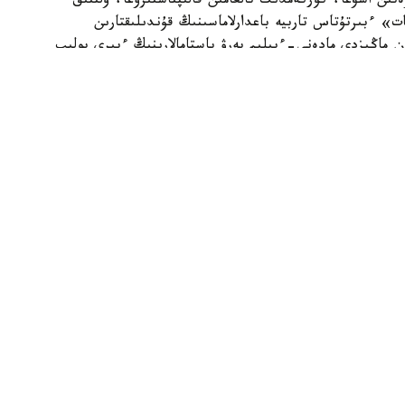
تىن اشۋعا، كوركەمدىك تالعامىن قالىپتاستىرۋعا، ۇلتتىق
ات» ءبىرتۇتاس تاربيە باعدارلاماسىنىڭ قۇندىلىقتارىن
ان ماڭىزدى مادەني-ءبىلىم بەرۋ باستامالارىنىڭ ءبىرى بولىپ