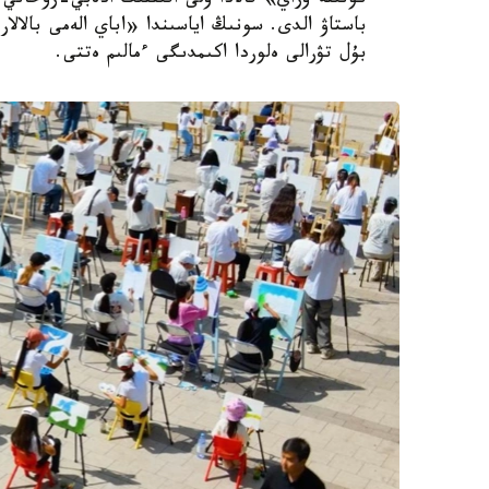
كۇنىنە وراي» قالادا ۇلى اقىننىڭ ادەبي-رۋحاني 
باستاۋ الدى. سونىڭ اياسىندا «اباي الەمى بالال
بۇل تۋرالى ەلوردا اكىمدىگى ءمالىم ەتتى.