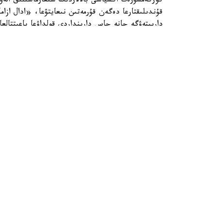
كوركەمسۋرەت اكسياسى بالالاردىڭ شىعارماشىلىق الەۋە
قۇندىلىقتارعا دەگەن قۇرمەتىن نىعايتۋعا، «ادال ازام
دارىپتەۋگە جانە جاس دارىنداردى قولداۋعا باعىتتالع
سانالادى.