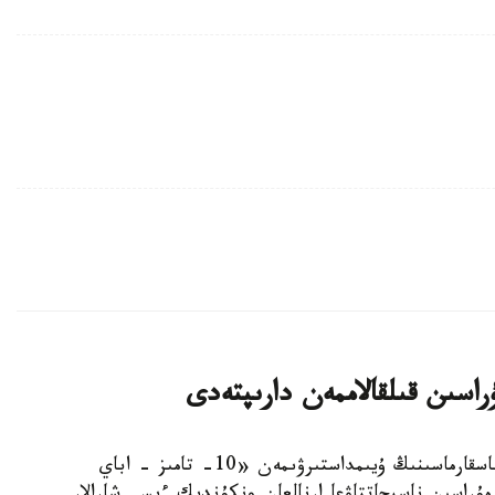
استانا. KAZINFORM - استانا قالاسى ءبىلىم باسقارماسىنىڭ ۇيىمداستىرۋىمەن «10- تامىز - اباي