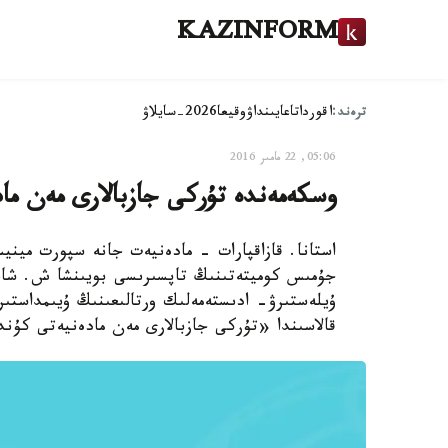
KAZINFORM
ترەند:
اقوردا
تاعايىنداۋ
وقيعا
2026-سايلاۋ
05:06, 22 مامىر 2016
وسكەمەندە تۇركى جازبالارى مەن مادە
استانا. قازاقپارات - مادەنيەت جانە سپورت ميني
جۇمىس كوميتەتىنىڭ تاپسىرىسى بويىنشا ش. شايا
قالاسىندا «تۇركى جازبالارى مەن مادەنيەتى كۇن