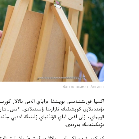
Фото: акимат Астаны
اكسيا قورىتىندىسى بويىنشا «اباي الەمى بالالار كو
تۋىندىلارى كوپشىلىك نازارىنا ۇسىنىلادى. ءىس-شار
قويماي، ۇلى اقىن اباي قۇنانباي ۇلىنىڭ ادەبي جانە 
مۇمكىندىك بەرەدى.