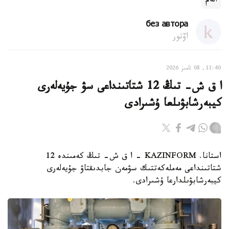
الەم
без автора
اۆتور
11:40, 08 تامىز 2026
ا ق ش- تىڭ 12 شتاتىنداعى سۋ جۇيەلەرى
كيبەرشابۋىلعا ۇشىرادى
استانا. KAZINFORM – ا ق ش- تىڭ كەمىندە 12
شتاتىنداعى مەملەكەتتىك سۋمەن جابدىقتاۋ جۇيەلەرى
كيبەرشابۋىلدارعا ۇشىرادى.