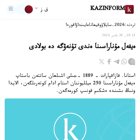
KAZINFORM
ق ز
ترەند:
2026-سايلاۋ
وقيعا
تاعايىنداۋ
اقوردا
19:15, 20 مامىر 2016
ەيفەل مۇناراسىنا ەندى تۇنەۋگە دە بولادى
استانا. قازاقپارات - 1889 -جىلى اشىلعان ساتتەن باستاپ
ەيفەل مۇناراسىنا 250 ميلليوننان استام ادام كوتەرىلگەن، الايدا
ونىڭ ىشىندە ەشكىم قونىپ كورمەگەن.