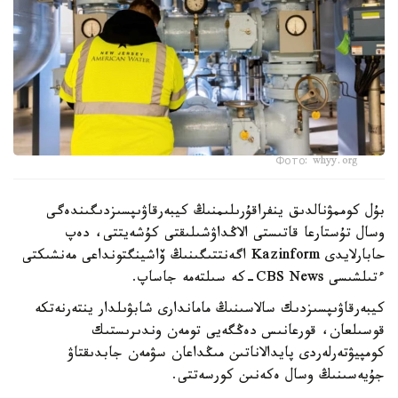
Фото: whyy.org
بۇل كوممۋنالدىق ينفراقۇرىلىمنىڭ كيبەرقاۋىپسىزدىگىندەگى
وسال تۇستارعا قاتىستى الاڭداۋشىلىقتى كۇشەيتتى، دەپ
حابارلايدى Kazinform اگەنتتىگىنىڭ ۆاشينگتونداعى مەنشىكتى
ءتىلشىسى CBS News-كە سىلتەمە جاساپ.
كيبەرقاۋىپسىزدىك سالاسىنىڭ ماماندارى شابۋىلدار ينتەرنەتكە
قوسىلعان، قورعانىس دەڭگەيى تومەن وندىرىستىك
كومپيۋتەرلەردى پايدالاناتىن مىڭداعان سۋمەن جابدىقتاۋ
جۇيەسىنىڭ وسال ەكەنىن كورسەتتى.