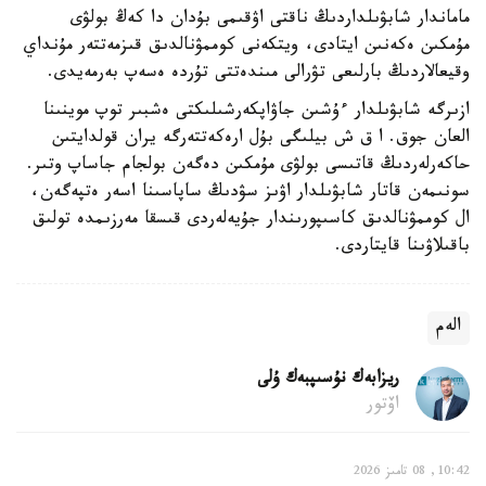
ماماندار شابۋىلداردىڭ ناقتى اۋقىمى بۇدان دا كەڭ بولۋى
مۇمكىن ەكەنىن ايتادى، ويتكەنى كوممۋنالدىق قىزمەتتەر مۇنداي
وقيعالاردىڭ بارلىعى تۋرالى مىندەتتى تۇردە ەسەپ بەرمەيدى.
ازىرگە شابۋىلدار ءۇشىن جاۋاپكەرشىلىكتى ەشبىر توپ موينىنا
العان جوق. ا ق ش بيلىگى بۇل ارەكەتتەرگە يران قولدايتىن
حاكەرلەردىڭ قاتىسى بولۋى مۇمكىن دەگەن بولجام جاساپ وتىر.
سونىمەن قاتار شابۋىلدار اۋىز سۋدىڭ ساپاسىنا اسەر ەتپەگەن،
ال كوممۋنالدىق كاسىپورىندار جۇيەلەردى قىسقا مەرزىمدە تولىق
باقىلاۋىنا قايتاردى.
الەم
ريزابەك نۇسىپبەك ۇلى
اۆتور
10:42, 08 تامىز 2026