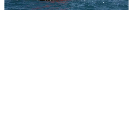
Фото: Kazinform
بۇعان ۆاشينگتون مەن تەگەران اراسىنداعى شيەلەنىس، ورمۋز
بۇعازىنىڭ جابىلۋى جانە مۇناي نىساندارىنىڭ ءبۇلىنۋى سەبەپ
بولعان. سونىمەن قاتار ا ق ش ءوز مۇنايىن كوبىرەك وڭدەي
باستاپ، ۆەنەسۋەلادان مۇناي يمپورتىن ارتتىردى. ساراپشىلاردىڭ
بولجامىنا قاراعاندا، تامىز ايىندا ساۋد ارابياسىنان جەتكىزىلەتىن
مۇناي كولەمى قايتا قالپىنا كەلىپ، تاۋلىگىنە 300 مىڭ باررەلگە
دەيىن جەتۋى مۇمكىن.
https://24.kz
الەم
ريزابەك نۇسىپبەك ۇلى
اۆتور