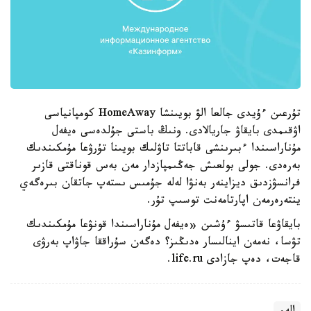
تۇرعىن ءۇيدى جالعا الۋ بويىنشا HomeAway كومپانياسى
اۋقىمدى بايقاۋ جاريالادى. ونىڭ باستى جۇلدەسى ەيفەل
مۇناراسىندا ءبىرىنشى قاباتتا تاۋلىك بويىنا تۇرۋعا مۇمكىندىك
بەرەدى. جولى بولعىش جەڭىمپازدار مەن بەس قوناقتى قازىر
فرانسۋزدىق ديزاينەر بەنۋا لەلە جۇمىس ىستەپ جاتقان بىرەگەي
ينتەرەرمەن اپارتامەنت توسىپ تۇر.
بايقاۋعا قاتىسۋ ءۇشىن «ەيفەل مۇناراسىندا قونۋعا مۇمكىندىك
تۋسا، نەمەن اينالىسار ەدىڭىز؟ دەگەن سۇراققا جاۋاپ بەرۋى
قاجەت، دەپ جازادى life.ru.