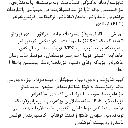
شابۋىلداردىڭ نەگىزگى نىساناسىنا وندىرىستىك جابدىقتاردى،
سۋ قىسىمىن جانە تازارتۋ ستانتسيالارىنداعى حيميالىق زاتتاردىڭ
مولشەرىن باسقاراتىن باعدارلامالاناتىن لوگيكالىق كونتروللەرلەر
(PLC) اينالدى.
ا ق ش- تىڭ كيبەرقاۋىپسىزدىك جانە ينفراقۇرىلىمدى قورعاۋ
اگەنتتىگىنىڭ (CISA) مالىمەتىنشە، كوپتەگەن كونتروللەر
ينتەرنەتكە براندماۋەرسىز، VPN قورعانىسىنسىز، ال كەي
جاعدايدا ءتىپتى قۇپيا ءسوزسىز قوسىلعان. سونىڭ سالدارىنان
حاكەرلەر جۇيەگە وڭاي ەنىپ، قۇرىلعىلاردىڭ جۇمىسىن باسقارا
العان.
كيبەرشابۋىلدار دجوردجيا، ميچيگان، ميننەسوتا، نيۋ-دجەرسي
جانە وڭتۇستىك داكوتا شتاتتارىنداعى سۋمەن جابدىقتاۋ
جۇيەلەرىنىڭ جۇمىسىنا ىركىلىس اكەلدى. حاكەرلەر
قۇرىلعىلاردىڭ IP مەكەنجايلارىن وزگەرتىپ، وپەراتورلاردىڭ
قولجەتىمدىلىگىن بۇعاتتاعان. كەيبىر جاعدايلاردا سۋ قىسىمى
تومەندەپ، سۋمەن قامتۋ ۋاقىتشا توقتاپ، كاسىپورىندار قولمەن
باسقارۋ رەجيمىنە كوشكەن.