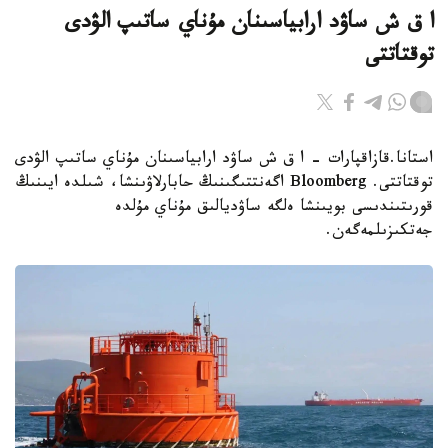
ا ق ش ساۋد ارابياسىنان مۇناي ساتىپ الۋدى
توقتاتتى
استانا.قازاقپارات - ا ق ش ساۋد ارابياسىنان مۇناي ساتىپ الۋدى
توقتاتتى. Bloomberg اگەنتتىگىنىڭ حابارلاۋىنشا، شىلدە ايىنىڭ
قورىتىندىسى بويىنشا ەلگە ساۋديالىق مۇناي مۇلدە
جەتكىزىلمەگەن.