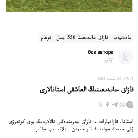
مادەنيەت
قازاق حاندىعىنا 550 جىل
قوعام
без автора
اۆتور
07:45, 24 شىلدە 2025
قازاق حاندىعىنىڭ العاشقى استانالارى
استانا. قازاقپارات - قازاق جەرىندەگى قالالاردىڭ بوي كوتەرۋى
ۇلى جىبەك جولىنىڭ تاريحىمەن بايلانىسىپ جاتىر.