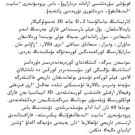
قويۋشى سۋرەتشىسى ازامات ەرنازاروۆ، باس پروديۋسەرى ءسابيت
ءابدىقالىقوۆ، ديرەكتورى نۋريددين پاتتەيەۆ.
كارتينانىڭ جاسالۋىندا 2-D جانە 3D تەحنولوگيالار
پايدالانىلعان. بۇل فيلم بارىسىنداعى قازاق جەرىنىڭ اسەم
تابيعاتىن، سول زامانداعى جىبەك جولى بويىندا ورنالاسقان
ساۋران، وتىرار، سىعاناق سياقتى ءىرى قالالار، ءزاۋلىم حان
سارايلارىنىڭ كوركەمدىگىن كورسەتۋگە مۇمكىندىك بەردى.
سونىمەن بىرگە، كىشكەنتاي كورەرمەندەرىمىز ەلوردامىز
استانانىڭ بۇگىنگى كوز سۇيسىندىرەر كوركىن دە تاماشالاي
الادى. فيلم كوركەم تۋىندى بولعاندىقتان تاريحي فاكتىلەرگە
سۇيەنە وتىرىپ بالالارعا تۇسىنىكتى تىلدە جەڭىل ءارى قىزىقتى
وقيعالار ارقىلى قامتىلىپ كورسەتىلەدى. 3D انيماتسيا مەن قازاق
فولكلورىنىڭ ۇيلەسۋى جوبانىڭ بىرەگەيلىگىمەن ەرەكشەلەنەدى.
جوباعا 60 تان اسا ادام جۇمىلدىرىلدى. تۋىندىنىڭ باس
پروديۋسەرى ءسابيت ءابدىقالىقوۆتىڭ پىكىرىنشە، قازاقستاندىق
ارتىستەر تاريحي تۇلعالارعا ءتان بەينەنى دۇنيەگە اكەلۋ ءۇشىن
ايانباي ەڭبەك ەتكەن.