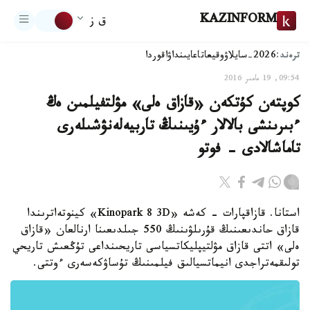
KAZINFORM
ق ز
ترەند:
2026-سايلاۋ
وقيعا
تاعايىنداۋ
اقوردا
09:54, 19 مامىر 2016
كوپتەن كۇتكەن «قازاق ەلى» مۋلتفيلمىن ەڭ
ءبىرىنشى بالالار ءۇيىنىڭ تاربيەلەنۋشىلەرى
تاماشالادى - فوتو
استانا. قازاقپارات - كەشە «Kinopark 8 3D» كينوتەاترىندا
قازاق حاندىعىنىڭ قۇرىلۋىنىڭ 550 جىلدىعىنا ارنالعان «قازاق
ەلى» اتتى قازاق مۋلتيپليكاتسياسى تاريحىنداعى تۇڭعىش تاريحي
تولىقمەتراجدى انيماتسيالىق فيلمىنىڭ تۇساۋكەسەرى ءوتتى.