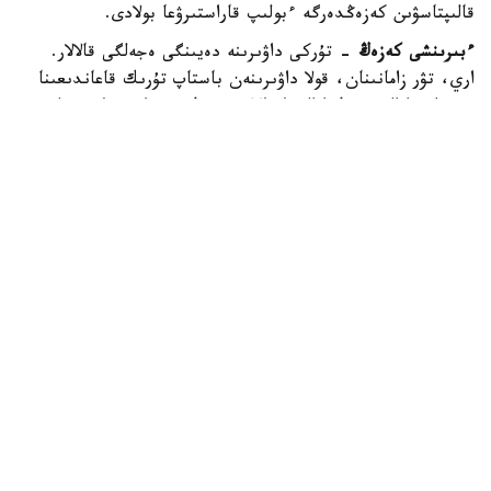
قالىپتاسۋىن كەزەڭدەرگە ءبولىپ قاراستىرۋعا بولادى.
ءبىرىنشى كەزەڭ
- تۇركى داۋىرىنە دەيىنگى ەجەلگى قالالار.
اري، تۋر زامانىنان، قولا داۋىرىنەن باستاپ تۇرىك قاعاندىعىنا
دەيىنگى ارالىق. بۇل ارالىقتا قالالار سيرەك، ويتكەنى كوشپەلى
شارۋاشىلىقتىڭ باسىم تۇسكەن كەزەڭى.
ەكىنشى كەزەڭ
- تۇركى داۋىرىندەگى ەرتە ورتاعاسىرلىق قالالار.
بۇل ارالىقتا شامامەن 30 شاقتى قالا بولعان. ارحەولوگ عالىمدار
ەرتەرەكتەگى ورتاعاسىرلىق مەملەكەتتەردەگى قالالاردى سيپاتى
جاعىنان ءۇش توپقا بولگەن: استانالىق جانە ءىرى قالالار
ءبىرىنشى توپتا، ەكىنشى توپ ورتاشا قالالار، ال ءۇشىنشى توپتى
كىشىگىرىم قالالار قۇراعان.
ءۇشىنشى كەزەڭ
- ІХ-ХІІІ عاسىردىڭ باسىنداعى قالالار. بۇل
ارالىقتا ۇلى جىبەك جولىنىڭ شارىقتاۋ شەگىنە بايلانىستى قالالار
سانى كوبەيدى. ول قالالار ءوزىنىڭ كولەمىنە قاراي بولىنگەن:
كولەمى 30 گەكتاردان اساتىن قالا جۇرتتارى، كەلەسى قالالار 15-
30 گەكتارعا دەيىنگى ارالىقتى، كىشىگىرىمدەرى 15 گەكتاردان
تومەن قالالار.