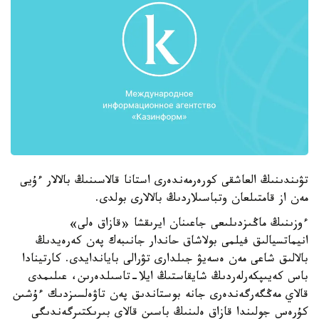
تۋىندىنىڭ العاشقى كورەرمەندەرى استانا قالاسىنىڭ بالالار ءۇيى
مەن از قامتىلعان وتباسىلاردىڭ بالالارى بولدى.
ءوزىنىڭ ماڭىزدىلىعى جاعىنان ايرىقشا «قازاق ەلى»
انيماتسيالىق فيلمى بولاشاق حاندار جانىبەك پەن كەرەيدىڭ
بالالىق شاعى مەن ەسەيۋ جىلدارى تۋرالى باياندايدى. كارتينادا
باس كەيىپكەرلەردىڭ شايقاستىڭ ايلا-تاسىلدەرىن، عىلىمدى
قالاي مەڭگەرگەندەرى جانە بوستاندىق پەن تاۋەلسىزدىك ءۇشىن
كۇرەس جولىندا قازاق ەلىنىڭ باسىن قالاي بىرىكتىرگەندىگى