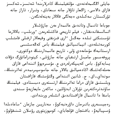
جايلى اڭگىمەلەنەدى. مۋلتفيلمنىڭ كادرلارىندا شەتسىز-شەكسىز
قازاق دالاسى، زاڭعار تاۋلار جانە سىعاناق، وتىرار، تاراز جانە
تۇركىستان سەكىلدى ەجەلگى قالالار بەينەلەنگەن.
جوباعا تانىمال وتاندىق عالىمدار مەن جازۋشىلار
اتسالىسقاندىقتان، فيلم تاريحي فاكتىلەرمەن ءورىلىپ، بالالارعا
تۇسىنىكتى تىلدە جەڭىل ءارى قىزىقتى وقيعالار ارقىلى قامتىلىپ
كورسەتىلەدى. انيماتسيالىق فيلمنىڭ باس كەڭەسشىسى
ارىستانبەك مۇحامەدي ۇلى، تاريح عالىمدارىنىڭ دوكتورى،
پروفەسسور جامبىل ارتىقباي جانە جازۋشى، كينودراماتۋرگ دۋلات
يسابەكوۆ. باس كەيىپكەرلەردى ع. مۇسىرەپوۆ اتىنداعى قازاق
مەملەكەتتىك اكادەميالىق بالالار جانە جاسوسپىرىمدەر تەاترىنىڭ،
سونداي-اق، ج. شانين اتىنداعى وڭتۇستىك قازاقستان
وبلىستىق قازاق دراما تەاترىنىڭ ارتىستەرى دىبىستادى. فيلمنىڭ
ساۋندترەكتەرىن نۇرلان ابدۋللين، ساكەن مايعازيەۆ سىندى
باسقا دا تانىمال قازاقستاندىق انشىلەر ورىندادى.
رەجيسسەرى باتىرحان داۋرەنبەكوۆ، سەناريىن جازعان ءساعادىلدا
ۇسىپباليەۆ، باقىتجان قۇلجاباي، كومپوزيتورى رۋسلان شىنىقۇلوۆ،