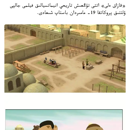
«قازاق ەلى» اتتى تۇڭعىش تاريحي انيماتسيالىق فيلمى جالپى
ۇلتتىق پروكاتقا 19- مامىردان باستاپ شىعادى.