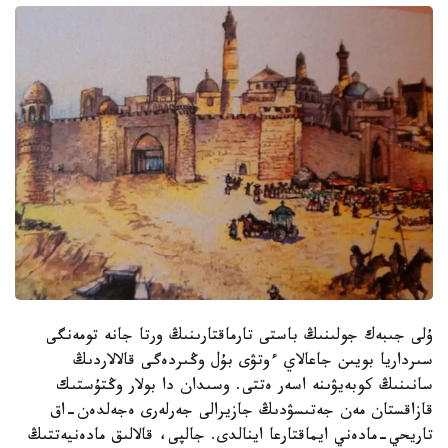
ۇلى جىبەك جولىنىڭ باستى تارماقتارىنىڭ ورتا جانە تومەنگى
سىرداريا بويىن جاعالاي ءوتۋى بۇل وڭىردەگى قالالاردىڭ
سانىنىڭ كوبەيۋىنە اسەر ەتتى. وسىدان دا بولار وڭتۇستىك
قازاقستان مەن جەتىسۋدىڭ جازيرالى جەرلەرى ەجەلدەن-اق
تاريحي-مادەني ايماقتارعا اينالدى. جالپى، قالالىق مادەنيەتتىڭ