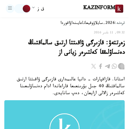
KAZINFORM
ق ز
ترەند:
2026-سايلاۋ
وقيعا
تاعايىنداۋ
اقوردا
09:32, 11 مامىر 2016
زەرتتەۋ: قازىرگى ۋاقىتتا ارتىق سالماقتىڭ
دەنساۋلىققا كەلتىرەر زيانى از
استانا. قازاقپارات - دانيا عالىمدارى قازىرگى ۋاقىتتا ارتىق
سالماقتىڭ 40 جىل بۇرىنعىعا قاراعاندا ادام دەنساۋلىعىنا
كەلتىرەر زالالى ازايعان، دەپ سانايدى.