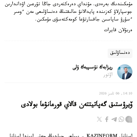
مۇمكىندىك بەرەدى. مۇنداي دەرەكتەردى جاڭا تۇرعىن اۋداندارىن
جوسپارلاۋ كەزىندە پايدالانۋ حالىقتىڭ دەنساۋلىعى مەن ءومىر
ءسۇرۋ ساپاسىن جاقسارتۋعا كومەكتەسۋى مۇمكىن.
ەربۇلان قايرات
دەنساۋلىق
ريزابەك نۇسىپبەك ۇلى
اۆتور
14:10, 06 تامىز 2026
ۆيرۋستىق گەپاتيتتەن قالاي قورعانۋعا بولادى
استانا. KAZINFORM - بيىلعى جىلدىڭ جەتى ايىندا استانا