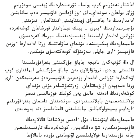
اعاشتار نەعۇرلىم كوپ بولسا، تۇرعىنداردىڭ ۇيقىسى سوعۇرلىم
ۇزاق بولعان. سونداي-اق ءوز اۋدانىن قاۋىپسىز دەپ سانايتىن
ادامداردىڭ دا جاقسىراق ۇيىقتايتىنى انىقتالعان. قىزىقتى
تۇجىرىمداردىڭ ءبىرى - بيىك عيماراتتار قورشاعان كوشەلەردە
تۇراتىن ادامدار اراسىندا ۇيقىسىزدىقتىڭ سيرەك كەزدەسۋى.
عالىمداردىڭ پىكىرىنشە، مۇنداي ساۋلەتتىك ورتا ادامدارعا ءوزىن
قاۋىپسىز ءارى جايلى سەزىنۋگە كومەكتەسۋى مۇمكىن.
ال ەڭ كۇتپەگەن ناتيجە جاياۋ جۇرگىنشى ينفراقۇرىلىمىنا
قاتىستى بولدى. تروتۋارلارى مەن جاياۋ جۇرگىنشى ايماقتارى كوپ
اۋدانداردا تۇراتىن ادامدار وزدەرىن قاۋىپسىزدەۋ سەزىنبەگەن ءارى
ورتا ەسەپپەن از ۇيىقتاعان. زەرتتەۋشىلەر مۇنى مۇنداي
كوشەلەردىڭ ادەتتە حالىق پەن كولىك قوزعالىسى تىعىز
بولاتىندىعىمەن بايلانىستىرادى. سوندىقتان دامىعان ينفراقۇرىلىم
ءاردايىم پسيحولوگيالىق جايلىلىقتى قامتاماسىز ەتە بەرمەيدى.
عالىمداردىڭ ايتۋىنشا، بۇل ءادىس بولاشاقتا قالالاردىڭ
قاۋىپسىزدىگىن، شۋ دەڭگەيىن، كوشەلەردىڭ تارتىمدىلىعىن
جانە تۇرعىندارعا قولايلىلىعىن اۆتوماتتى تۇردە باعالاۋعا