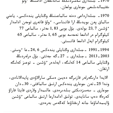
1970- جىلدارى سەمىزدىككە شالدىققان ادامنىڭ ءولۋ
ىقتيمالدىلىعى جوعارى بولعان.
1970- جىلدارداعى دەنە سالماعىنىڭ وڭتايلى يندەكسى، ياعني
سالماق پەن بويدىڭ ارا قاتىناسى، ءولۋ قاتەرى تومەن ادامدار
ءۇشىن 23,7 بولدى. بۇل بويى 1,83 مەتر، سالماعى 77
كيلوگرام ەر ادامعا نەمەسە بويى 1,65 مەتر، سالماعى 65
كيلوگرام ايەل ادامعا قاتىستى.
1991-1994 -جىلدارى وڭتايلى يندەكس 24,6-عا ءوستى.
2003-2013 -جىلدارى - 27-گە جەتتى. بۇل ەرلەردىڭ
وڭتايلى سالماعى 14 كەلىگە، ايەلدەر ءۇشىن - توعىز كەلىگە
ارتقان.
الايدا دارىگەرلەر قازىرگە دەيىن ەسكى سارالاۋدى پايدالانادى،
وندا 25-تەن جوعارى يندەكس ارتىق سالماقتى، 30-دان
جوعارى - سەمىزدىكتى بىلدىرەدى. عالىمدار ولاردى قايتا قاراۋ
كەرەك دەپ سانايدى. تولىق ادامدارعا ارتىق سالماعى ءۇشىن
ۋايىمداماۋعا جانە ارىقتاۋعا كەڭەس بەرەدى.