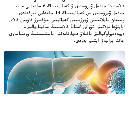
قالاسىندا جەدەل ۆيرۋستىق ۆ گەپاتيتىنىڭ 6 جاعدايى جانە
جەدەل ۆيرۋستىق س گەپاتيتىنىڭ 14 جاعدايى تىركەلدى.
وسىعان بايلانىستى ۆيرۋستىق گەپاتيتتى جۇقتىرۋ قاۋپىن قالاي
ازايتۋعا بولاتىنى تۋرالى استانا قالاسىنىڭ سانيتاريالىق-
ەپيدەميولوگيالىق باقىلاۋ دەپارتامەنتى باسشىسىنىڭ ورىنباسارى
جاننا پراليەۆا ايتىپ بەردى.
فوتو: دەنساۋلىق ساقتاۋ مينيسترلىگى