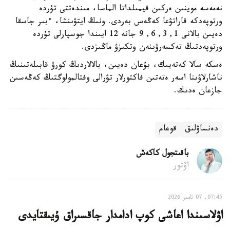
نەمەسە موينىن ەركىن قيمىلداتا الماسا، مىندەتتى تۇردە
ورتوپەدكە قاراتۋعا كەڭەس بەردى. ونىڭ ايتۋىنشا، ءبىر جاسقا
دەيىن بالانى 1, 3, 6, 9 جانە 12 ايىندا جوسپارلى تۇردە
ورتوپەدتىڭ تەكسەرۋىنەن وتكىزۋ ماڭىزدى.
ەسكە سالا كەتەيىك، بۇعان دەيىن، بالالاردىڭ كورۋ قابىلەتىنىڭ
ناشارلاۋىنا اسەر ەتەتىن فاكتورلار تۋرالى وفتالمولوگتىڭ كەڭەسىن
جازعان ەدىك.
دەنساۋلىق
قوعام
باقىتجول كاكەش
اۆتور
07:45, 07 تامىز 2026
اۋلاسىندا اعاشى كوپ ادامدار جاقسىراق ۇيىقتايدى