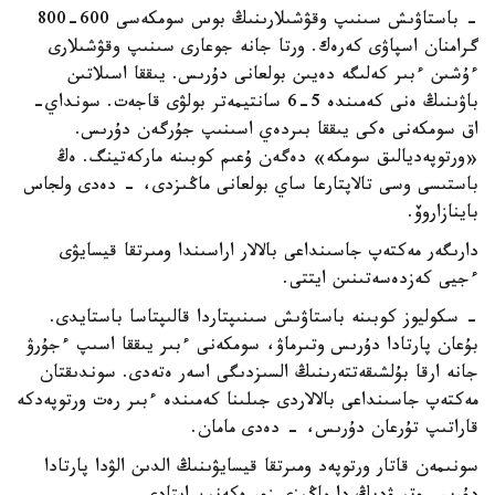
- باستاۋىش سىنىپ وقۋشىلارىنىڭ بوس سومكەسى 600-800
گرامنان اسپاۋى كەرەك. ورتا جانە جوعارى سىنىپ وقۋشىلارى
ءۇشىن ءبىر كەلىگە دەيىن بولعانى دۇرىس. يىققا اسىلاتىن
باۋىنىڭ ەنى كەمىندە 5-6 سانتيمەتر بولۋى قاجەت. سونداي-
اق سومكەنى ەكى يىققا بىردەي اسىنىپ جۇرگەن دۇرىس.
«ورتوپەديالىق سومكە» دەگەن ۇعىم كوبىنە ماركەتينگ. ەڭ
باستىسى وسى تالاپتارعا ساي بولعانى ماڭىزدى، - دەدى ولجاس
باينازاروۆ.
دارىگەر مەكتەپ جاسىنداعى بالالار اراسىندا ومىرتقا قيسايۋى
ءجيى كەزدەسەتىنىن ايتتى.
- سكوليوز كوبىنە باستاۋىش سىنىپتاردا قالىپتاسا باستايدى.
بۇعان پارتادا دۇرىس وتىرماۋ، سومكەنى ءبىر يىققا اسىپ ءجۇرۋ
جانە ارقا بۇلشىقەتتەرىنىڭ السىزدىگى اسەر ەتەدى. سوندىقتان
مەكتەپ جاسىنداعى بالالاردى جىلىنا كەمىندە ءبىر رەت ورتوپەدكە
قاراتىپ تۇرعان دۇرىس، - دەدى مامان.
سونىمەن قاتار ورتوپەد ومىرتقا قيسايۋىنىڭ الدىن الۋدا پارتادا