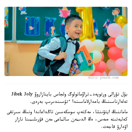
Фото: pexels.com
بۇل تۋرالى ورتوپەد-تراۆماتولوگ ولجاس باينازاروۆ Jibek Joly
تەلەارناسىنىڭ باعدارلاماسىندا ءتۇسىندىرىپ بەردى.
ماماننىڭ ايتۋىنشا، مەكتەپ سومكەسىن تاڭداعاندا ونىڭ سىرتقى
كەلبەتىنە ەمەس، ەڭ الدىمەن سالماعى مەن قۇرىلىمىنا نازار
اۋدارۋ قاجەت.