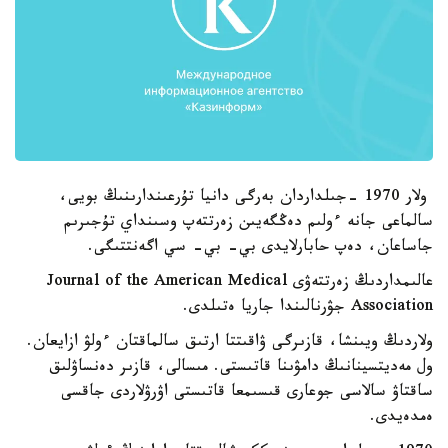
ولار 1970 -جىلداردان بەرگى دانيا تۇرعىندارىنىڭ بويى،
سالماعى جانە ءولىم دەڭگەيىن زەرتتەپ وسىنداي تۇجىرىم
جاساعان، دەپ حابارلايدى بي- بي- سي اگەنتتىگى.
عالىمداردىڭ زەرتتەۋى Journal of the American Medical
Association جۋرنالىندا جاريا ەتىلدى.
ولاردىڭ ويىنشا، قازىرگى ۋاقىتتا ارتىق سالماقتان ءولۋ ازايعان.
ول مەديتسينانىڭ دامۋىنا قاتىستى. مىسالى، قازىر دەنساۋلىق
ساقتاۋ سالاسى جوعارى قىسىمعا قاتىستى اۋرۋلاردى جاقسى
ەمدەيدى.