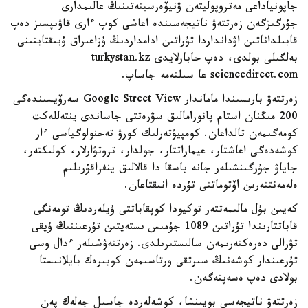
جاپونياداعى مەتروپوليتەن ۋنيۆەرسيتەتىنىڭ عالىمدارى
جۇرگىزگەن زەرتتەۋ ناتيجەسىندە اعاشى كوپ ءارى قاۋىپسىز دەپ
قابىلداناتىن اۋدانداردا تۇراتىن ادامداردىڭ ۇزاعىراق ۇيىقتايتىنى
بەلگىلى بولدى، دەپ حابارلايدى turkystan.kz
sciencedirect.com عا سىلتەمە جاساپ.
زەرتتەۋ بارىسىندا ماماندار Google Street View سەرۆيسىندەگى
200 مىڭنان استام پانورامالىق سۋرەتتى جاساندى ينتەللەكت
كومەگىمەن تالداعان. كومپيۋتەرلىك كورۋ تەحنولوگياسى ءار
كوشەدەگى اعاشتار، عيماراتتار، جولدار، تروتۋارلار، كولىكتەر،
جاياۋ جۇرگىنشىلەر جانە باسقا دا قالالىق ينفراقۇرىلىم
ەلەمەنتتەرىن اۆتوماتتى تۇردە انىقتاعان.
كەيىن بۇل مالىمەتتەر توكيودا كوپقاباتتى ۇيلەردىڭ تومەنگى
قاباتتارىندا تۇراتىن 1089 جۇمىس ىستەيتىن تۇرعىننىڭ ۇيقى
تۋرالى دەرەكتەرىمەن سالىستىرىلدى. زەرتتەۋشىلەر ءدال وسى
تۇرعىندار كوشەنىڭ سىرتقى ورتاسىمەن كوبىرەك بايلانىستا
بولادى دەپ ەسەپتەگەن.
زەرتتەۋ ناتيجەسى بويىنشا، كوشەلەردە جاسىل جەلەك پەن