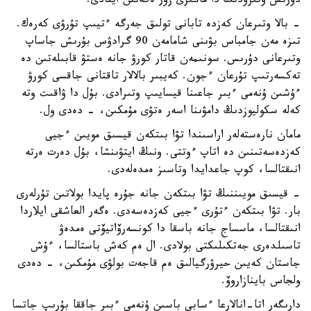
دۇرىس وتىرۋدىڭ دا ماڭىزى زور ەكەنىن ايتادى.
- بالا وتىرعان كەزدە تابانى تولىق جەرگە ءتيىپ تۇرۋى كەرەك.
تىزە مەن جامباس بۋىنى شامامەن 90 گرادۋس بۇرىش جاساپ
وتىرعانى دۇرىس. سونىمەن قاتار كورۋ جانە ەستۋ قابىلەتىن دە
تەكسەرتىپ تۇرعان ءجون. كەيبىر بالالار تاقتانى جاقسى كورۋ
ءۇشىن ۇنەمى ءبىر جاعىنا قيسايىپ وتىرادى. بۇل دا ۋاقىت وتە
كەلە سكوليوزدىڭ دامۋىنا اسەر ەتۋى مۇمكىن، - دەدى ول.
مامان نارەستەلەر اراسىندا تۋا بىتكەن قيسىق مويىن ءجيى
كەزدەسەتىنىن دە اتاپ ءوتتى. ونىڭ ايتۋىنشا، بۇل دەرت ەرتە
انىقتالسا، كوپ جاعدايدا وتاسىز ەمدەلەدى.
- قيسىق مويىننىڭ تۋا بىتكەن جانە جۇرە پايدا بولاتىن تۇرلەرى
بار. تۋا بىتكەن ءتۇرى ءجيى كەزدەسەدى. ەگەر العاشقى ايلاردا
انىقتالسا، ماسساج جانە باسقا دا كونسەرۆاتيۆتى ەمدەۋ
تاسىلدەرى جەتكىلىكتى بولادى. ال ەم كەش باستالسا، ءۇش
جاستان كەيىن حيرۋرگيالىق ەم قاجەت بولۋى مۇمكىن، - دەدى
ولجاس باينازاروۆ.
دارىگەر اتا-انالارعا ءسابي باسىن ۇنەمى ءبىر جاققا بۇرىپ جاتسا