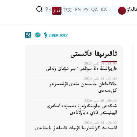
الداۋ
KZ
QZ
РУ
EN
中文
ق ز
ЎЗ
تاقىرىپقا قاتىستى
11:06, 08 تامىز 2026
فاريزانىڭ ەڭ سوڭعى ءبىر شۋماق ولەڭى
09:43, 08 تامىز 2026
جالاڭداعان جالىنمەن ەندى قۇلتەمىرلەر
كۇرەسەدى
09:12, 08 تامىز 2026
شىڭداعى جاۋىنگەرلەر: ەلىمىزدە اسكەري
الپينيستەر قالاي دايارلانادى
08:40, 08 تامىز 2026
اكىمدىك گرانتتارىنا قۇجات قابىلداۋ باستالدى