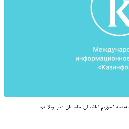
 نەمەسە ءجۇزىم اعاشىنان جاساعان دەپ ويلايدى.