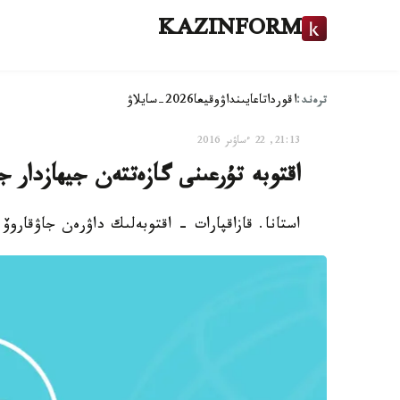
KAZINFORM
ترەند:
اقوردا
تاعايىنداۋ
وقيعا
2026-سايلاۋ
21:13, 22 ءساۋىر 2016
اقتوبە تۇرعىنى گازەتتەن جيھازدار 
استانا. قازاقپارات - اقتوبەلىك داۋرەن جاۋقاروۆ