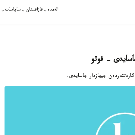
الەمدە
قازاقستان
ساياسات
ت
جاسايدى - فوتو
 گازەتتەردەن جيھازدار جاسايدى.