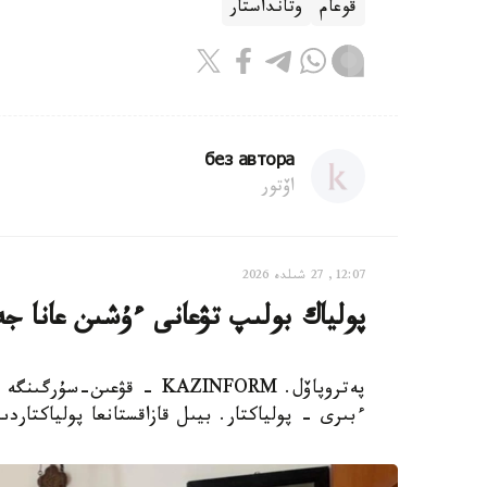
قوعام
وتانداستار
без автора
اۆتور
12:07, 27 شىلدە 2026
پولياك بولىپ تۋعانى ءۇشىن عانا جە
پەتروپاۆل. KAZINFORM - قۋ
ءبىرى - پولياكتار. بيىل قازاقستانعا پولياكتاردىڭ جەر اۋدا