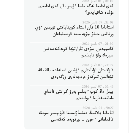
08:10, 08 تامىز 2026
كەي ادامعا نەگە ماسا ءۇيىر، ال كەي ادامدى
مۇلدە شاقپايدى؟
22:08, 07 تامىز 2026
استانادا 10 نان استام كوپقاباتتى تۇرعىن ءۇي
ورتالىق جىلۋ جۇيەسىنە قوسىلماعان
21:30, 07 تامىز 2026
كاسپيدەن سۋدى تازارتۋعا كومەكتەسەتىن
سيرەك ۇلۋ تابىلدى
21:09, 07 تامىز 2026
قازاقستان ازاماتتارى ءۇشىن شەتەلدە بالانىڭ
تۋعانىن تىركەۋ ەرەجەلەرى وزگەردى
20:45, 07 تامىز 2026
بيىل ەڭ كوپ ءبىلىم بەرۋ گرانتى قانداي
ماماندىقتارعا ءبولىندى
20:27, 07 تامىز 2026
اتا-انا بالانىڭ دەنساۋلىعىنا قاۋىپسىز سومكە
تاڭداعانى ءجون - ورتوپەد كەڭەسى