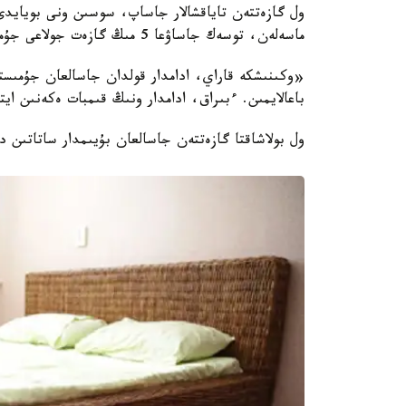
ول گازەتتەن تاياقشالار جاساپ، سوسىن ونى بويايدى
ماسەلەن، توسەك جاساۋعا 5 مىڭ گازەت جولاعى جۇمسالعان.
باعالايمىن. ءبىراق، ادامدار ونىڭ قىمبات ەكەنىن ا
ول بولاشاقتا گازەتتەن جاسالعان بۇيىمدار ساتاتىن 