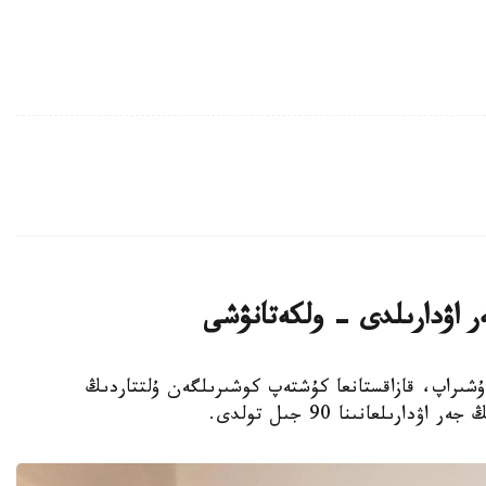
ر اۋدارىلدى - ولكەتانۋشى
عىن-سۇرگىنگە ۇشىراپ، قازاقستانعا كۇشتەپ كوشىرىلگەن ۇلتتاردىڭ
رىلعانىنا 90 جىل تولدى.