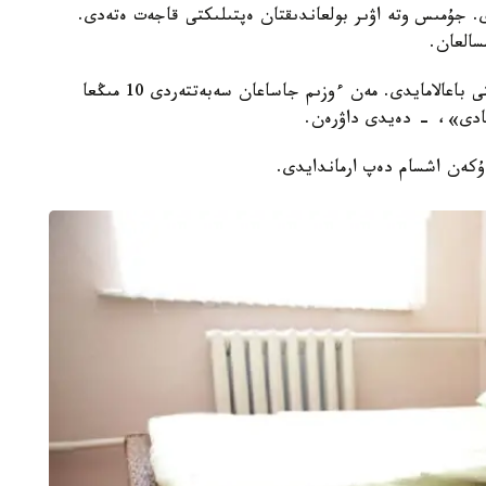
. جۇمىس وتە اۋىر بولعاندىقتان ەپتىلىكتى قاجەت ەتەدى.
«وكىنىشكە قاراي، ادامدار قولدان جاسالعان جۇمىستى باعالامايدى. مەن ءوزىم جاساعان سەبەتتەردى 10 مىڭعا
يتادى»، - دەيدى داۋرەن.
دۇكەن اشسام دەپ ارماندايدى.