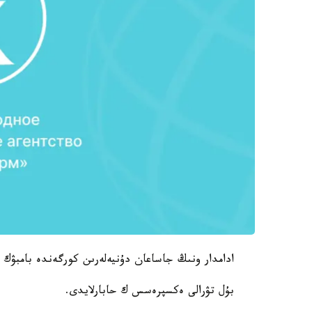
ادامدار ونىڭ جاساعان دۇنيەلەرىن كورگەندە بامبۋك
بۇل تۋرالى ەكسپرەسس ك حابارلايدى.