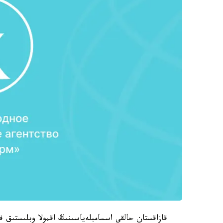
قازاقستان حالقى اسسامبلەياسىنىڭ اقمولا وبلىستىق 