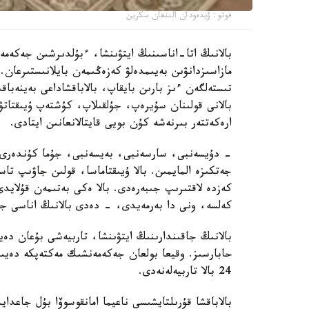
فوتو: ۆيدەودان الىنعان سكرين
بالانىڭ اتا-اناسىنىڭ ايتۋىنشا، ءبۇلدىرشىن جەكەمە
مازاسىزدانۋىن بەيىمدەلۋ كەزەڭىمەن بايلانىستىرعان. 
تىستەلگەن ءىز بارىن بايقاپ، بالاباقشاداعى بەينەباقى
بالانى قولىنان سۇيرەپ، جۇلقىلاپ، كۇشتەپ ۇيىقتاتۋ
ارەكەتتەر بىرنەشە كۇن بويى قايتالانعانىن ايتادى.
- دۇيسەنبى، سارسەنبى، بەيسەنبى، جۇما كۇندەرى ء
جەتكىزە المايمىن. بالا ۇيىقتاماسا، قولىن جاۋىپ ت
كەزدە لاقتىرىپ جىبەرەدى. بالا ەكى بەتىمەن قۇلايد
كەلسە، ونى دا بەرمەيدى، - دەدى بالانىڭ اناسى جا
بالانىڭ جاقىندارىنىڭ ايتۋىنشا، تاربيەشى بۇعان دە
حابارسىز. وقيعا بولعان جەكەمەنشىك مەكتەپكە دەيىن
24 بالا تاربيەلەنەدى.
بالاباقشا قۇرىلتايشىسى ناعيما امانقوسوۆا بۇل جاعد