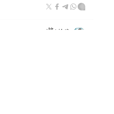
بەيسەن سۇلتان
اۆتور
10:08, 07 تامىز 2026
وسكەمەندە داۋىلدان جيىرماعا جۋىق
وسكەمەن. KAZINFORM - وسكەم
اۆتوكولىكتەردىڭ يەلەرىنەن ىشكى ىستەر ورگاندار