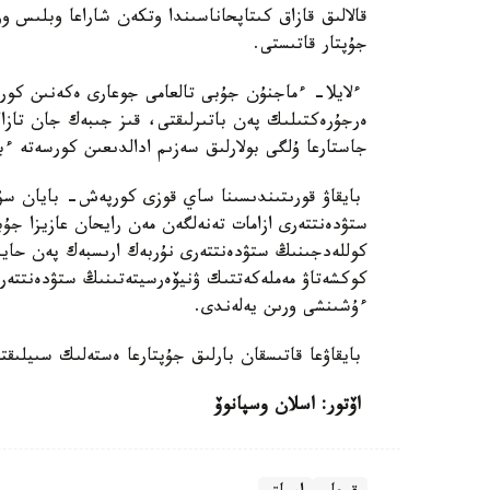
قالالىق قازاق كىتاپحاناسىندا وتكەن شاراعا وبلىس و
جۇپتار قاتىستى.
ءلايلا- ءماجنۇن جۇبى تالعامى جوعارى ەكەنىن كورسە
ەرجۇرەكتىلىك پەن باتىرلىقتى، قىز جىبەك جان تازا
جاستارعا ۇلگى بولارلىق سەزىم ادالدىعىن كورسەتە ءب
بايقاۋ قورىتىندىسىنا ساي قوزى كورپەش- بايان سۇل
ستۋدەنتتەرى ازامات تەنەلگەن مەن رايحان عازيزا ج
كوللەدجىنىڭ ستۋدەنتتەرى نۇربەك ارىسبەك پەن حايى
كوكشەتاۋ مەملەكەتتىك ۋنيۆەرسيتەتىنىڭ ستۋدەنتتەرى
ءۇشىنشى ورىن يەلەندى.
بايقاۋعا قاتىسقان بارلىق جۇپتارعا ەستەلىك سىيلىقت
اۆتور: اسلان وسپانوۆ