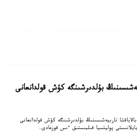
بيەشىسىنىڭ بۇلدىرشىنگە كۇش قولدانعانى
جەكەمەنشىك بالاباقشا تاربيەشىسىنىڭ بۇلدىرشىنگە كۇش قولدانعانى
 بايلانىستى پوليتسيا قىلمىستىق ءىس قوزعادى.