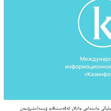
فيليالى جانىنداعى «انالار كەڭەسىنىڭ» ۇيىمداستىرۋىمەن