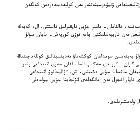
رتالىعىنداعى ۋنيۆەرسيتەتتەر مەن كوللەدجدەردەن كەلگەن
تسە، قالقامان- مامىر جۇبى تاپقىرلىق تانىتتى. ال، كەبەك
لىعى مەن تاربيەلىلىكتى جانە قوزى كورپەش- بايان سۇلۋ
ىلدى.
ۋ بەينەسىن سومداعان كوكشەتاۋ مەديتسينالىق كوللەدجىنىڭ
ۇبى گران- ءپريدى جەڭىپ السا، اقان سەرى اتىنداعى ونەر
مقان جانسايا جۇبى ەكىنشى، ش. ءۋاليحانوۆ اتىنداعى
 قاپار اقجول مەن امانگەلدى گۇلجاينا جۇبى جۇلدەلى
ار ۇلەستىرىلدى.