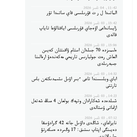
11:42, 04 تامىز 2026
الماتىدا ل ر ت قۇرىلىسى قاي ساتىدا تۇر
15:42, 03 تامىز 2026
زايسانداعى اۋەجاي قۇرىلىسى اياقتالۋعا تاياپ
قالدى
15:06, 03 تامىز 2026
ەلىمىزدە 70 جىلدان استام ۋاقىتتان كەيىن
العاش رەت جولبارىس تاريحي مەكەندەۋ ارەالىنا
جىبەرىلدى
14:52, 03 تامىز 2026
اباي وبلىسىندا تاعى ءبىر اۋىل ىشىمدىكتەن باس
تارتتى
14:23, 03 تامىز 2026
شىلدەدە شەكارادان وتپەك بولعان 4 مىڭ شەتەل
ازاماتى ۇستالدى
07:12, 03 تامىز 2026
نايزاعاي، شاڭدى داۋىل جانە 42 گرادۋسقا
دەيىنگى اپتاپ ىستىق: 17 وڭىردە ەسكەرتۋ