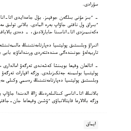
سۇرادى.
- ءبىز مۇنى بىلگەن جوقپىز. بۇل جاعدايدى اتا-انا
ءبىراق ول ناقتى جاۋاپ بەرە المادى. بالانى تولىق 
ەكەنىمىزدى اتا-اناسىنا حابارلادىق، - دەدى بالاباق
اتىراۋ وبلىستىق پوليتسيا دەپارتامەنتىنىڭ مالىمەتىنش
تاربيەلەۋ جونىندەگى مىندەتتەردى ورىنداماۋ» بابى 
- اتالعان وقيعا بويىنشا كەشەندى تەرگەۋ امالدارى جۇ
پوليتسيا بولىمىنە جەتكىزىلدى. وزگە اقپارات تەرگە
وبلىستىق پوليتسيا دەپارتامەنتىنىڭ رەسمي وكىلى مەي
بالانىڭ اتا-اناسى كىنالىلەردىڭ زاڭ الدىندا جاۋاپ 
وزگە بالالارعا قايتالانباۋى ءۇشىن وقيعاعا جان-جاقت
ايماق