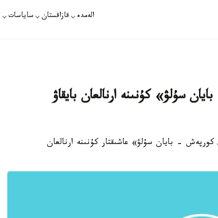
الەمدە
قازاقستان
ساياسات
ت
ايان سۇلۋ» كۇنىنە ارنالعان بايقاۋ
 كورپەش - بايان سۇلۋ» عاشىقتار كۇنىنە ارنالعان