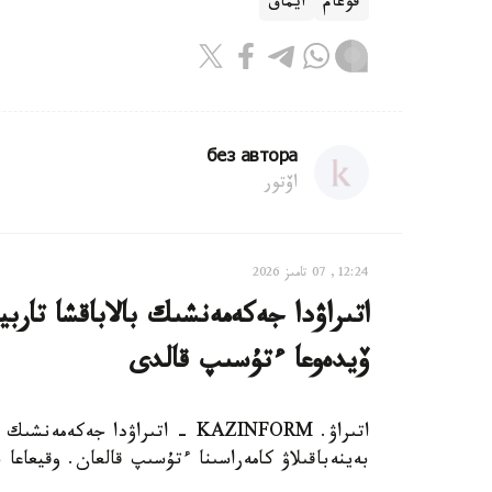
قوعام
ايماق
без автора
اۆتور
12:24, 07 تامىز 2026
اتىراۋدا جەكەمەنشىك بالاباقشا تار
ۆيدەوعا ءتۇسىپ قالدى
اتىراۋ. KAZINFORM - اتىراۋدا 
بەينەباقىلاۋ كامەراسىنا ءتۇسىپ قالعان. وقيعاعا