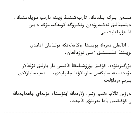
سىمەن بىرگە بىلدىك. تاربيەشىنىڭ ۇيىنە بارىپ سويلەستىك،
مەديتسينالىق تەكسەرۋدەن وتكىزۋگە كومەكتەسۋگە دايىن
شا قۇرىلتايشىسى.
ە، اتالعان دەرەك بويىنشا «كامەلەتكە تولماعان ادامدى
بويىنشا قىلمىستىق ءىس قوزعالعان.
رگىزىلۋدە. قۇقىق بۇزۋشىلىققا قاتىسى بار بارلىق تۇلعالار
ۋ مۇددەسىنە سايكەس جاريالاۋعا جاتپايدى، - دەپ حابارلادى
ىرىم ەرداۋلەت.
بەرۋىن تالاپ ەتىپ وتىر. ولاردىڭ ايتۋىنشا، مۇنداي جاعدايدىڭ
ى قۇقىقتىق باعا بەرىلۋى قاجەت.