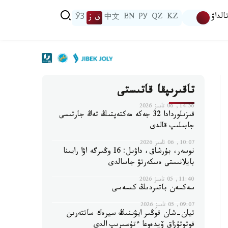
الداۋ
KZ
QZ
РУ
EN
中文
ق ز
ЎЗ
تاقىرىپقا قاتىستى
14:56, 06 تامىز 2026
قىزىلوردادا 32 جەكە مەكتەپتىڭ تەڭ جارتىسى
جابىلىپ قالدى
10:07, 06 تامىز 2026
نوسەر، بۇرشاق، داۋىل: 16 وڭىرگە اۋا رايىنا
بايلانىستى ەسكەرتۋ جاسالدى
11:40, 05 تامىز 2026
سەكسەن باتىردىڭ كىسەسى
09:07, 05 تامىز 2026
تيان-شان قوڭىر ايۋىنىڭ سيرەك ساتتەرىن
فوتوتۇزاق ۆيدەوعا ءتۇسىرىپ الدى