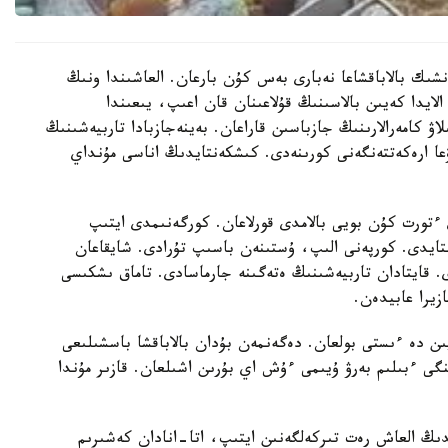
نشىك بالاباقشاعا نەبارى بەس كۇن بارعان. العاشىندا ونىڭ
الايدا كەيىن بالاسىنىڭ قۇلاعىنان قان اعىپ، يىعىندا
لاۋ كامەرالارىنىڭ جازباسىن قاراعان. بەينەجازبادا تاربيەشىنىڭ
عا ارەكەتتەنگەنى كورىنەدى. كىشكەنتايدىڭ اناسى مۇنداي
تورت كۇن بويى بالامدى قورلاعان. كورگەنىمدى ايتىپ
استايدى. كورپەنى الىپ، ۇستىنەن باسىپ تۇرادى. شايقاعان
ى. قايتادان تاربيەشىنىڭ ەتەگىنە جارماسادى. تاماق ىشكىسى
زيرا عابيدەن.
يىن دە ءىستى بولعان. دەگەنمەن بۇدان بالاباقشا باسشىلىعى
گى ءبىلىم بەرۋ ۇيىمى ءۇش اي بۇرىن اشىلعان. قازىر مۇندا
ايدىڭ العاش رەت تىركەلگەنىن ايتىپ، اتا-انادان كەشىرىم