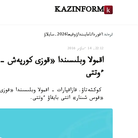
KAZINFORM
ترەند:
اقوردا
تاعايىنداۋ
وقيعا
2026-سايلاۋ
22:12, 14 ءساۋىر 2016
اقمولا وبلىسىندا «قوزى كورپەش - ب
ءوتتى
كوكشەتاۋ. قازاقپارات - اقمولا وبلىسىندا «قوزى
«قوس شىنار» اتتى بايقاۋ ءوتتى.