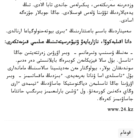
وزدەرىنە سەرىكتەس، پىكىرلەس جاندى تابا الادى. تىڭ
يدەيالاردىڭ تۋۋىنا ۇلەس قوسىلادى. جاڭا جوبالار جۇزەگە
اسادى.
سەميناردىڭ باسىم باعىتتارىنىڭ ءبىرى بيوتەحنولوگياعا ارنالدى.
دانا اقىلبەكوۆا، نازاربايەۆ ۋنيۆەرسيتەتىنىڭ عىلىمي قىزمەتكەرى:
- مەنىڭ ۇسىنىپ وتىرعانىم - وبىر اۋرۋىن زەرتتەيتىن جاڭا
ءتاسىل. بۇل سالا فيزيكامەن كوبىرەك بايلانىستى دەر ەدىم.
سوندىقتان بولار، بيولوگتار مەن مەديتسينا سالاسىنىڭ ماماندارى
بۇل ءتاسىلدى اسا ۇناتا بەرمەيدى. ءبىزدىڭ ماقساتىمىز - وبىر
اۋرۋىنا جاڭا تاسىلمەن دياگنوستيكا جاساۋدىڭ ءتيىمدى ءارى
وڭاي ەكەنىن كورسەتۋ. ول ءۇشىن بارلىعىمىز بىرىگىپ حاتتاما
جاساۋىمىز كەرەك.
www.24.kz
قوعام