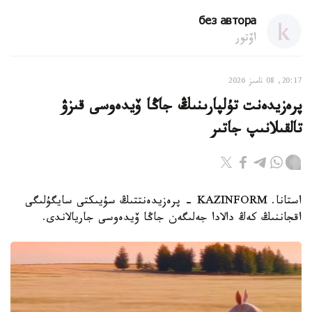
без автора
اۆتور
20:17, 08 تامىز 2026
پرەزيدەنت تۇلپارىنىڭ جاڭا ۆيدەوسى قىزۋ
تالقىلانىپ جاتىر
استانا. KAZINFORM - پرەزيدەنتتىڭ سۇيىكتى سايگۇلىگى
اقجاننىڭ كەڭ دالادا جەلىگەن جاڭا ۆيدەوسى جاريالاندى.