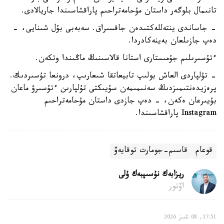
تانىمال بلوگەر داستان مۇحامەتراحىم پاراقشاسىندا جاريالادى.
- جاساندى ينتەللەكتىدەن جاقسىراق. سەبەبى بۇل شىنايى، -
دەپ جازىلعان بەينەكادردا.
ءتۇسىرىلىم جۇمىستارى استانا قالاسىنىڭ ماڭىندا وتكەن.
- تۇلپاردى العاش بولىپ تابيعاتقا شىعارىپ، درونعا تۇسىردىك.
پرەزيدەنتىمىزدىڭ سەنىمىمەن سۇيىكتى تۇلپارىن ءتۇسىرۋ ماعان
بۇيىرعان ەكەن، - دەپ جازدى داستان مۇحامەتراحىم
Instagram پاراقشاسىندا.
قوعام
قاسىم-جومارت توقايەۆ
ريزابەك نۇسىپبەك ۇلى
اۆتور
17:51, 08 تامىز 2026