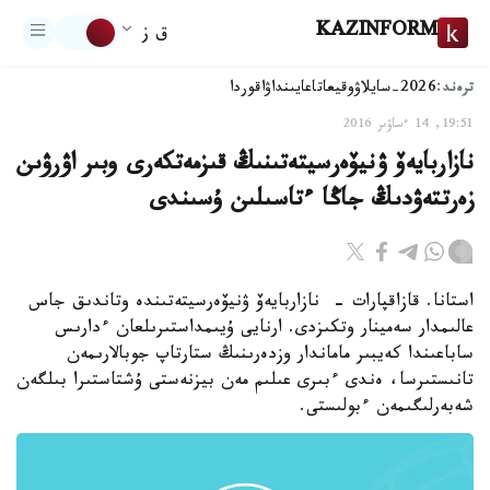
KAZINFORM
ق ز
ترەند:
2026-سايلاۋ
وقيعا
تاعايىنداۋ
اقوردا
19:51, 14 ءساۋىر 2016
نازاربايەۆ ۋنيۆەرسيتەتىنىڭ قىزمەتكەرى وبىر اۋرۋىن
زەرتتەۋدىڭ جاڭا ءتاسىلىن ۇسىندى
استانا. قازاقپارات - نازاربايەۆ ۋنيۆەرسيتەتىندە وتاندىق جاس
عالىمدار سەمينار وتكىزدى. ارنايى ۇيىمداستىرىلعان ءدارىس
ساباعىندا كەيبىر ماماندار وزدەرىنىڭ ستارتاپ جوبالارىمەن
تانىستىرسا، ەندى ءبىرى عىلىم مەن بيزنەستى ۇشتاستىرا بىلگەن
شەبەرلىگىمەن ءبولىستى.