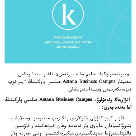
«بيوتەحنولوگيا: عىلىم جانە بيزنەس» تاقىرىبىندا وتكەن
سەمينار Astana Business Campus عىلىمي پاركىنىڭ ءبىر توپ
قىزمەتكەرىمەن ۇيىمداستىرىلعان.
انۋاربەك وتەعۇلوۆ، Astana Business Campus عىلىمي پاركىنىڭ
اعا مەنەدجەرى:
- قازىر ءبىز ءتۇرلى شارالاردى وتكىزىپ جاتىرمىز. وسىلايشا،
يننوۆاتسيادان حابارى بار نەمەسە وعان قىزىعاتىندار قاۋىمىن
قالىپتاستىرۋعا سەپتىگىمىزدى تيگىزبەكشىمىز. وسى جەردە ولار