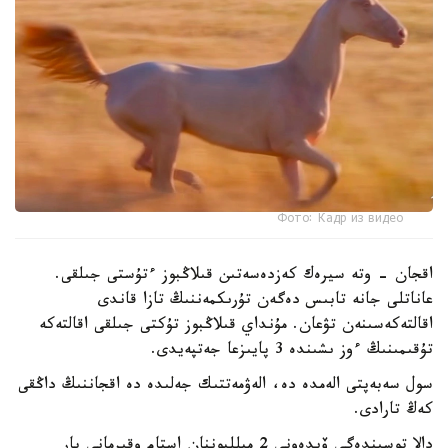
Фото: Кадр из видео
اقجان - وتە سيرەك كەزدەسەتىن قىلاڭبوز ءتۇستى جىلقى.
عاناتلى جانە تابىس دەگەن تۇرىكمەننىڭ تازا قاندى
اقالتەكەسىنەن تۋعان. مۇنداي قىلاڭبوز تۇكتى جىلقى اقالتەكە
تۇقىمىنىڭ ءوز ىشىندە 3 پايىزعا جەتپەيدى.
سول سەبەپتى الەمدە دە، الەۋمەتتىك جەلىدە دە اقجاننىڭ داڭقى
كەڭ تارادى.
دالا توسىندەگى ۆيدەونى 2 ميلليوننان استام وقىرمانى بار