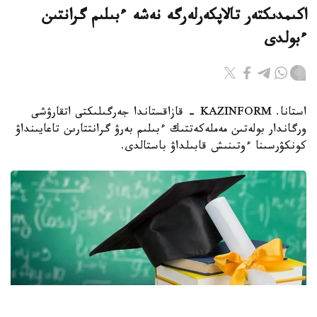
اكىمدىكتەر تالاپكەرلەرگە نەشە ءبىلىم گرانتىن
ءبولدى
استانا. KAZINFORM - قازاقستاندا جەرگىلىكتى اتقارۋشى
ورگاندار بولەتىن مەملەكەتتىك ءبىلىم بەرۋ گرانتتارىن تاعايىنداۋ
كونكۋرسىنا ءوتىنىش قابىلداۋ باستالدى.