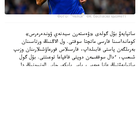
Фото: "Челси" ФК баспасөз қызметі
ساتپايەۆ بۇل گولدى «ۋەستەرن سيدنەي ۋوندەرەرس»
كومانداسىنا قارسى ماتچتا سوقتى. ول الاڭنىڭ ورتاسىنان
بەرىلگەن پاستى قابىلداپ، قارسىلاس قورعاۋشىلارىنان وزىپ
شىعىپ، ءدال سوققىمەن دوپتى قاقپاعا توعىتتى. بۇل گول
ساتپايەۆتىڭ عانا ەمەس، باس باپكەر حابي الونسونىڭ دا
«چەلسي» ساپىنداعى العاشقى دوبى بولاتىن.
ءتۋرنيردىڭ ۇزدىك گولدارى رەيتينگىندە ەكىنشى ورىنعا
«توتتەنحەم» شابۋىلشىسى ماتيس تەلدىڭ «سيدنەي» قاقپاسىنا
ايىپ دوبىنان سوققان گولى جايعاستى.
ءۇشىنشى ورىن ايدان حەمموندتىڭ «چەلسيگە» سوققان گولىنا
بۇيىردى. ءتورتىنشى ورىنعا «چەلسي» جارتىلاي قورعاۋشىسى
داريۋ ەسسۋگۋدىڭ دوبى ەندى. بۇل شابۋىلدىڭ باستالۋىنا
ساتپايەۆ تا قاتىسقان.