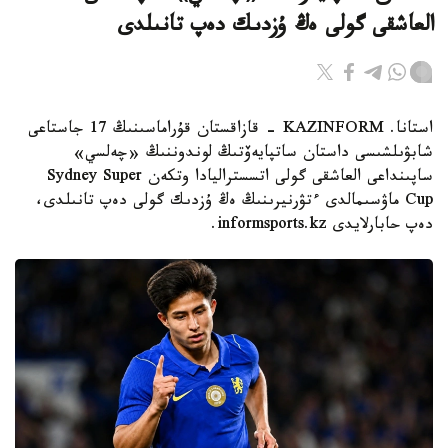
العاشقى گولى ەڭ ۇزدىك دەپ تانىلدى
استانا. KAZINFORM - قازاقستان قۇراماسىنىڭ 17 جاستاعى
شابۋىلشىسى داستان ساتپايەۆتىڭ لوندوننىڭ «چەلسي»
ساپىنداعى العاشقى گولى اتسستراليادا وتكەن Sydney Super
Cup ماۋسىمالدى ءتۋرنيرىنىڭ ەڭ ۇزدىك گولى دەپ تانىلدى،
دەپ حابارلايدى informsports.kz.