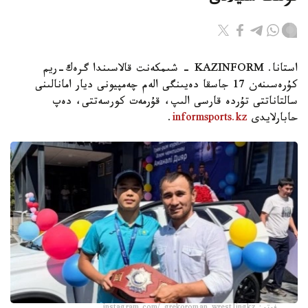
استانا. KAZINFORM - شىمكەنت قالاسىندا گرەك-ريم
كۇرەسىنەن 17 جاسقا دەيىنگى الەم چەمپيونى ديار امانالىنى
سالتاناتتى تۇردە قارسى الىپ، قۇرمەت كورسەتتى، دەپ
حابارلايدى
informsports.kz
.