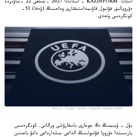
استانا. KAZINFORM - استانادا 2027 -جىلعى 22 -ساۋىردە
ەۋروپالىق فۋتبول قاۋىمداستىقتارى وداعىنىڭ (ۋەفا) 51-
كونگرەسى وتەدى.
Фото: Спорт және туризм министрлігі
بۇل - ۇيىمنىڭ ەڭ جوعارى باسقارۋشى ورگانى. كونگرەسس
بارىسىندا ەۋروپا فۋتبولىنىڭ الداعى جىلدارداعى دامۋ باعىتىن