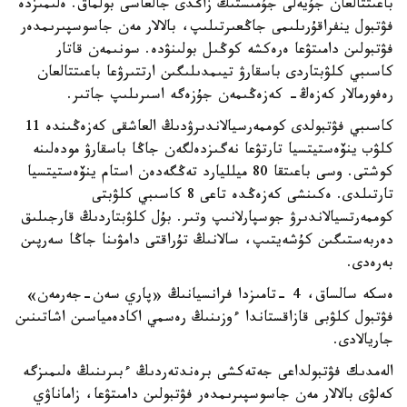
باعىتتالعان جۇيەلى جۇمىستىڭ زاڭدى جالعاسى بولماق. ەلىمىزدە
فۋتبول ينفراقۇرىلىمى جاڭعىرتىلىپ، بالالار مەن جاسوسپىرىمدەر
فۋتبولىن دامىتۋعا ەرەكشە كوڭىل بولىنۋدە. سونىمەن قاتار
كاسىبي كلۋبتاردى باسقارۋ تيىمدىلىگىن ارتتىرۋعا باعىتتالعان
رەفورمالار كەزەڭ- كەزەڭىمەن جۇزەگە اسىرىلىپ جاتىر.
كاسىبي فۋتبولدى كوممەرسيالاندىرۋدىڭ العاشقى كەزەڭىندە 11
كلۋب ينۆەستيتسيا تارتۋعا نەگىزدەلگەن جاڭا باسقارۋ مودەلىنە
كوشتى. وسى باعىتقا 80 ميلليارد تەڭگەدەن استام ينۆەستيتسيا
تارتىلدى. ەكىنشى كەزەڭدە تاعى 8 كاسىبي كلۋبتى
كوممەرتسيالاندىرۋ جوسپارلانىپ وتىر. بۇل كلۋبتاردىڭ قارجىلىق
دەربەستىگىن كۇشەيتىپ، سالانىڭ تۇراقتى دامۋىنا جاڭا سەرپىن
بەرەدى.
ەسكە سالساق، 4 -تامىزدا فرانسيانىڭ «پاري سەن-جەرمەن»
فۋتبول كلۋبى قازاقستاندا ءوزىنىڭ رەسمي اكادەمياسىن اشاتىنىن
جاريالادى.
الەمدىك فۋتبولداعى جەتەكشى برەندتەردىڭ ءبىرىنىڭ ەلىمىزگە
كەلۋى بالالار مەن جاسوسپىرىمدەر فۋتبولىن دامىتۋعا، زاماناۋي