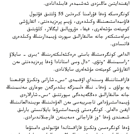
ايقىندايتىن ماڭىزدى شەشىمدەر قابىلدانادى.
كونگرەسكە ۋەفا قۇرامىنا كىرەتىن 55 ۇلتتىق فۋتبول
قاۋىمداستىعىنىڭ وكىلدەرى، ۇيىم پرەزيدەنتى، اتقارۋشى
كوميتەت مۇشەلەرى، فيفا، ەۋروپالىق ليگالار، كلۋبتىق
بىرلەستىكتەر جانە حالىقارالىق سپورت ۇيىمدارىنىڭ وكىلدەرى
قاتىسادى.
الداعى كونگرەستىڭ باستى ەرەكشەلىكتەرىنىڭ ءبىرى - سايلاۋ
ءراسىمىنىڭ ءوتۋى. ءدال وسى استانادا ۋەفا پرەزيدەنتى مەن
اتقارۋشى كوميتەت مۇشەلەرى سايلانادى.
قازاقستاننىڭ وسىنداي اۋقىمدى ءىس-شارانى وتكىزۋ قۇقىعىنا
يە بولۋى - ۋەفا- نىڭ ەلىمىزگە بىلدىرگەن جوعارى سەنىمىنىڭ
جانە حالىقارالىق دەڭگەيدەگى سپورتتىق ءىس-شارالاردى
ۇيىمداستىرۋداعى تاجىريبەسى مەن الەۋەتىنىڭ مويىندالعانىنىڭ
ايقىن دالەلى. كونگرەستى ۇيىمداستىرۋعا بايلانىستى بارلىق
شىعىندى ۋەفا ءوز قاراجاتى ەسەبىنەن قارجىلاندىرادى.
ۋەفا كونگرەسىن وتكىزۋ قازاقستاندا فۋتبولدى دامىتۋعا