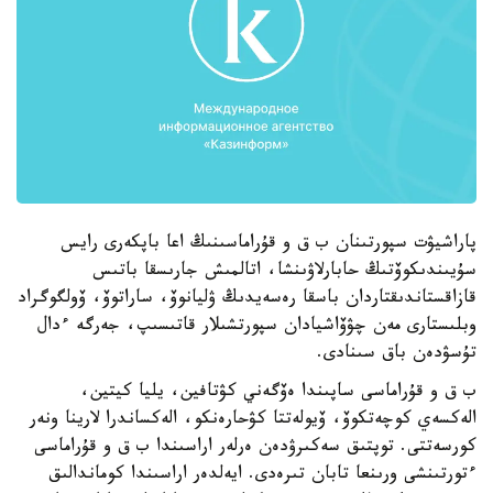
پاراشيۋت سپورتىنان ب ق و قۇراماسىنىڭ اعا باپكەرى رايس
سۇيىندىكوۆتىڭ حابارلاۋىنشا، اتالمىش جارىسقا باتىس
قازاقستاندىقتاردان باسقا رەسەيدىڭ ۋليانوۆ، ساراتوۆ، ۆولگوگراد
وبلىستارى مەن چۋۆاشيادان سپورتشىلار قاتىسىپ، جەرگە ءدال
تۇسۋدەن باق سىنادى.
ب ق و قۇراماسى ساپىندا ەۆگەني كۋتافين، يليا كيتين،
الەكسەي كوچەتكوۆ، ۆيولەتتا كۋحارەنكو، الەكساندرا لارينا ونەر
كورسەتتى. توپتىق سەكىرۋدەن ەرلەر اراسىندا ب ق و قۇراماسى
ءتورتىنشى ورىنعا تابان تىرەدى. ايەلدەر اراسىندا كوماندالىق