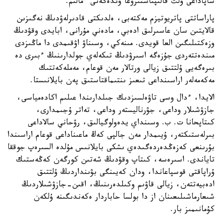
ساپاداعى ۇلت قالىپتاستىرۋعا ۇندەگەنى ءمالىم.
پاراساتتى پاتريوتيزم مەكتەبى، ەلدىكتى قادىرلەۋدىڭ نەگىزىن
قالايتىن سان عاسىرلىق ادەبي، مادەني مۇرانى، ابايدى وقۋدىڭ
وزەكتىلىگىن العا قويدى. مىنەكي، وسىناۋ اۋقىمدى دا ماڭىزدى
مىندەتتەردى جۇزەگە اسىرۋدىڭ تىكەلەي جولدارىنىڭ ءبىرى دە
بىرەگەيى ۇلتتىق زيالى ورتالار مەن قوعام، مەملەكەتتىك
مەكەمەلەر اراسىنداعى تىعىز ىنتىماقتاستىق پەن بايلانىستا.
الايدا، ءدال وسى تاۋەلسىزدىك جىلدارىندا عىلىم اكادەمياسى،
جازۋشىلار وداعى، جۋرناليستەر وداعى، تەاتر ۇجىمدارى،
كىتاپحانا ت. ب. وسىنداي يدەولوگيالىق، رۋحاني سالاداعى
بىرلەستىكتەر، ۇيىمدار مەن جالپى كەڭ ماعىناداعى قوعام اراسىندا
بۇرىنعى كەزەڭدەردەگىدەي ىشكى بايلانىس مۇلدە السىرەپ جوققا
تاياندى. اسىرەسە، كىتاپ وقۋدىڭ شەتىن كورگەن كەڭەستىك
ۇراپاقتى قوسپاعاندا، ودان كەيىنگى بۋىنداردىڭ ۇلتتىق
ادەبيەتتەن، زيالى قاۋىم وكىلدەرىنىڭ، اقىن-جازۋشىلاردىڭ
شىعارماشىلىعىنان از دا بولسا حاباردار ەكەندىگىنە ۇلكەن
كۇمانىمىز بار.