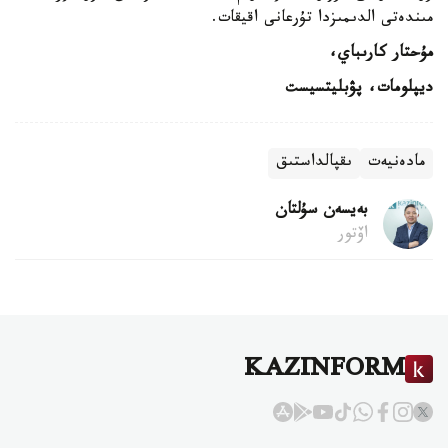
مىندەتى الدىمىزدا تۇرعانى اقيقات.
مۇحتار كارىباي،
ديپلومات، پۋبليتسيست
مادەنيەت
ىقپالداستىق
بەيسەن سۇلتان
اۆتور
KAZINFORM