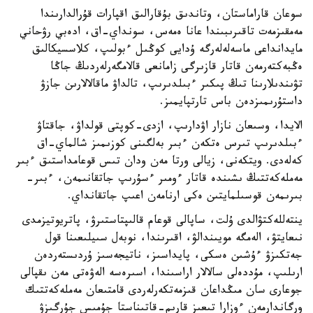
سوعان قاراماستان، وتاندىق بۇقارالىق اقپارات قۇرالدارىندا
مەمقىزمەت تاقىرىبىندا عانا ەمەس، سونداي-اق، ادەبي رۋحاني
مايدانداعى ماسەلەلەرگە ۇدايى كوڭىل ءبولىپ، كلاسسيكالىق
ەڭبەكتەرمەن قاتار قازىرگى زامانعى قالامگەرلەردىڭ جاڭا
تۋىندىلارىنا تىڭ پىكىر ءبىلدىرىپ، تالداۋ ماقالالارىن جازۋ
داستۇرىمىزدەن باس تارتپايمىز.
الايدا، وسىعان نازار اۋدارىپ، ازدى-كوپتى قولداۋ، جاقتاۋ
ءبىلدىرىپ تىرس ەتكەن ءبىر بەلگىنى كوزىمىز شالماي-اق
كەلەدى. ويتكەنى، زيالى ورتا مەن ودان تىس قوعامداستىق ءبىر
مەملەكەتتىڭ ىشىندە قاتار ءومىر ءسۇرىپ جاتقانىمەن، ءبىر-
بىرىمەن قوسىلمايتىن ەكى ارنامەن اعىپ جاتقانداي.
ينتەللەكتۋالدى ۇلت، ساپالى قوعام قالىپتاستىرۋ، پاتريوتيزمدى
نىعايتۋ، الەمگە مويىندالۋ، اقىرىندا، نوبەل سىيلىعىنا قول
جەتكىزۋ ءۇشىن ەسكى، پايداسىز، ناتيجەسىز ۇردىستەردەن
ارىلىپ، مۇددەلى سالالار اراسىندا، اسىرەسە الەۋەتى مەن ىقپالى
جوعارى سان مىڭداعان قىزمەتكەرلەردى قامتىعان مەملەكەتتىك
ورگاندارمەن ءوزارا تىعىز قارىم-قاتىناستا جۇمىس جۇرگىزۋ