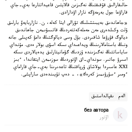
حالىقارالىق قۇقىقتىڭ نەگىزىن قالايتىن قاعيداتتارعا بەي-جاي
قاراۋعا جول بەرمەۋگە نازار اۋدارادى.
«جاھاندىق بەيبىتشىلىك تۋرالى ايتا كەلە، ن. نازاربايەۆ بارلىق
ۇلت وكىلدەرى مەن مەملەكەتتەردىڭ قاتىسۋىمەن جاھاندىق
ديالوگ قۇرۋعا شاقىردى. بۇل وسى ديالوگتىڭ دامۋ كەپىلى جانە
ونىڭ باستامالارىنىڭ ويداعىداي ىسكە اسۋى بولار ەدى. مۇنداي
ساياساتتىڭ نەگىزىندە ۇزدىك گۋمانيتارلىق يدەيالاردى ىسكە
اسىرۋ جاتىر. سونداي-اق اۆتوردىڭ سوزىمەن ايتقاندا، ءبىز
XXI عاسىردا بولاشاق ۇرپاقتىڭ تاعدىرىنا بەي-جاي قاراماي
ءومىر ءسۇرۋىمىز كەرەك»، - دەپ تۇيىندەدى ساراپشى.
الەم
ىقپالداستىق
без автора
اۆتور