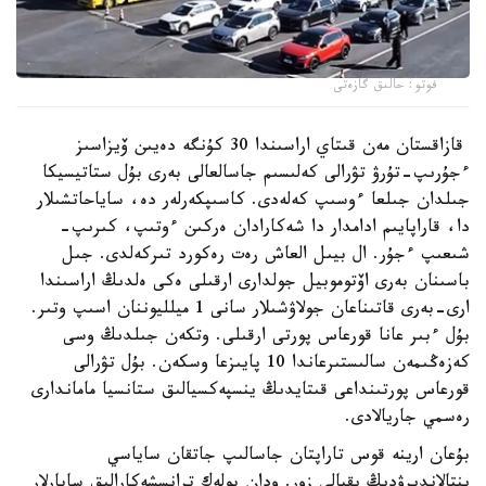
فوتو: حالىق گازەتى
قازاقستان مەن قىتاي اراسىندا 30 كۇنگە دەيىن ۆيزاسىز
ءجۇرىپ-تۇرۋ تۋرالى كەلىسىم جاسالعالى بەرى بۇل ستاتيسيكا
جىلدان جىلعا ءوسىپ كەلەدى. كاسىپكەرلەر دە، ساياحاتشىلار
دا، قاراپايىم ادامدار دا شەكارادان ەركىن ءوتىپ، كىرىپ-
شىعىپ ءجۇر. ال بيىل العاش رەت رەكورد تىركەلدى. جىل
باسىنان بەرى اۆتوموبيل جولدارى ارقىلى ەكى ەلدىڭ اراسىندا
ارى-بەرى قاتىناعان جولاۋشىلار سانى 1 ميلليوننان اسىپ وتىر.
بۇل ءبىر عانا قورعاس پورتى ارقىلى. وتكەن جىلدىڭ وسى
كەزەڭىمەن سالىستىرعاندا 10 پايىزعا وسكەن. بۇل تۋرالى
قورعاس پورتىنداعى قىتايدىڭ ينسپەكسيالىق ستانسيا ماماندارى
رەسمي جاريالادى.
بۇعان ارينە قوس تاراپتان جاسالىپ جاتقان ساياسي
ىنتالاندىرۋدىڭ ىقپالى زور. ودان بولەك ترانسشەكارالىق ساپارلار