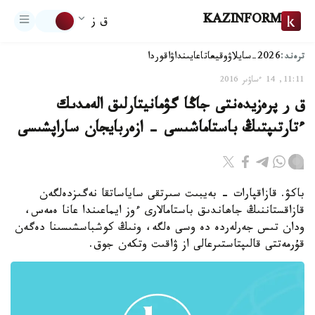
KAZINFORM
ق ز
ترەند:
2026-سايلاۋ
وقيعا
تاعايىنداۋ
اقوردا
11:11, 14 ءساۋىر 2016
ق ر پرەزيدەنتى جاڭا گۋمانيتارلىق الەمدىك
ءتارتىپتىڭ باستاماشىسى - ازەربايجان ساراپشىسى
باكۋ. قازاقپارات - بەيبىت سىرتقى ساياساتقا نەگىزدەلگەن
قازاقستاننىڭ جاھاندىق باستامالارى ءوز ايماعىندا عانا ەمەس،
ودان تىس جەرلەردە دە وسى ەلگە، ونىڭ كوشباسشىسىنا دەگەن
قۇرمەتتى قالىپتاستىرعالى از ۋاقىت وتكەن جوق.