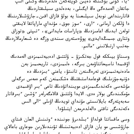
ءيا، كۇنى بۇگىنگە دەيىن كوپتەگەن ەلدەردىڭ وكىلى الىپ
جاتقان الەمدەگى ەڭ ايگىلى، بەدەلدى سىيلىقتاردىڭ
قاتارىنداعى نوبەل سىيلىعىنا يە بولۋ قازاق اقىن-جازۋشىلارىنىڭ
دا ۇلكەن ارمانى، ءارى، ءسوز جوق، مۇنداي ماراپاتقا لايىقتى
تولەن ابدىك اعامىزدىڭ «پاراسات مايدانى»، ءتىپتى «توزاق
وتتارى جىمىڭدايدى» پوۆەستەرى سىندى وزگە دە شىعارمالاردىڭ
جەتىپ ارتىلاتىنى ءمالىم.
وسىناۋ بيىككە قول جەتكىزۋ - ۇلتتىق ادەبيەتىمىزدى الەمدىك
اۋقىمدا ناسيحاتتاۋمەن بىرگە، ەلىمىزدى، تاريحىمىز بەن
مادەنيەتىمىزدى تەرەڭىنەن تانىتۋ، ياعني ءبىزدىڭ دە
دۇنيەجۇزىلىك قوعامداستىقتىڭ ەشكىمنەن كەم ەمەس ىرگەلى
مۇشەسى ەكەندىگىمىزدى مويىنداتۋدىڭ تاعى ءبىر اۋقىمدى
مۇمكىندىگى بولار ەدى. الايدا ۇلتتىق قالامگەرلەر ءۇشىن ءبىرقاتار
سەبەپتەرگە بايلانىستى مۇنداي تويدىڭ اۋىلى ءالى الىس
ەكەندىگى ناقتى دالەلدەرمەن ايتىلۋدا.
وسى ماقساتتا قولداۋ ءبىلدىرۋ جونىندە ءوتىنىش العان قىتاي
جازۋشىسى مو يان قازاق ادەبيەتىنىڭ تۋىندىلارىن جوعارى باعالاي