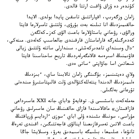
كۇندەر دە ۇزاق ۋاقىت ارتتا قالدى.
زامان وزگەرىپ، اقپاراتتىق تاسقىن پايدا بولدى. الايدا
حالقىمىزدىڭ انا تىلىنە بەت بۇرۋى، ۇلتتىق تامىرلارعا قايتا
ورالۋى، رۋحاني باستاۋلارعا باعىت الۋى كەز-كەلگەن
كەدەرگىلەرگە قاراماستان قارقىندى جالعاسىپ كەلەدى. مىنەكي،
ءدال وسىنداي تاعدىركەشتى، سىندارلى ساتتە ۇلتتىق زيالى
قاۋىمنىڭ اسىرەسە قالامگەرلەردىڭ تاريح ساحناسىنا قايتا
شىعاتىن اسا جاۋاپتى ءساتى ەدى.
ولاي دەيتىنىمز، بۇگىنگى زامان تالابىنا ساي، ءبىزدىڭ
ەلىمىزدىڭ الدىندا ينتەللەكتۋالدى ۇلت قالىپتاستىرۋ مىندەتى
تۇرعانى بەلگىلى.
مەملەكەت باسشىسى ق. توقايەۆ «اباي جانە XXI عاسىرداعى
قازاقستان» ماقالاسىندا قازاق حالقىنىڭ سان عاسىرلىق رۋحاني
مۇراسى، سونىڭ ىشىندە ۇلى اباي ءسوزى ءاردايىم ۇرپاقتىڭ
باعىت الاتىن تەمىرقازىعىنا اينالۋى قاجەتتىگىن، اقىندى تەرەڭ
تانۋعا، عىلىمعا، بىلىمگە باسىمدىق بەرۋ، وسىلايشا جاڭا