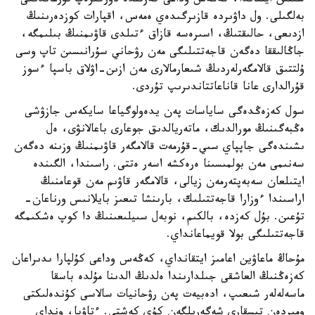
شىنىن ايتقاندا، كەڭەس وداعى كەزىندە دۇركىرەپ تۇرعاندىعى
بەلگىلى. ول داۋىردە قازىرگىدەي ەمەس، اقپارات كوزدەرىنىڭ
ازدىعى، حالىقتىڭ، اسىرەسە قازاق ءتىلدى قاۋىمنىڭ بىلىمگە،
جاڭالىققا دەگەن قاجەتتىلىگى مەن رۋحاني سۇرانىسىن تاپ وسى
ۇلتتىق قالامگەرلەردىڭ شىعارمالارى مەن ازىن-اۋلاق باسپا ءسوز
قۇرالدارى عانا قاناعاتتاندىرىپ تۇردى.
سول كەزەڭدەگى ساياسات پەن يدەولوگياعا سايكەس جازۋشى
ەڭبەگىنىڭ مورالدىك، ماتەريالدىق جوعارى باعالانۋى، ەل
ىشىندەگى جاپپاي سىي-قۇرمەت قالامگەر قاۋىمنىڭ وزىنە دەگەن
سەنىمى مەن بولمىسىنا ەرەكشە اسەر ەتتى. راسىندا، الگىندە
ايتىلعان سەبەپتەرمەن زيالى، قالامگەر قاۋىم مەن قوعامنىڭ
اراسىندا ءوزارا قاجەتتىلىك، بارىنشا تىعىز بايلانىس ورناعان-
تۇعىن. بۇل كەزدە، بالكىم، نوبەل سىيلىعىنىڭ دا كوپ ەشكىمگە
قاجەتتىلىگى بولا قويماعانداي.
مۇحاڭ ماعاۋين اعامىز ايتقانداي، كەڭەس وداعى كۇلپارا ىدىراعان
كەزەڭنىڭ العاشقى جىلدارىندا ەلدىڭ الدىنا مۇلدە باسقا
ماسەلەلەر شىعىپ، ادەبيەت پەن رۋحانيات سالاسى كۇندەلىكتى
ومىردەن تىسقارى شەگەرىلگەن كۇي كەشتى. ءتاۋبا، ونداي