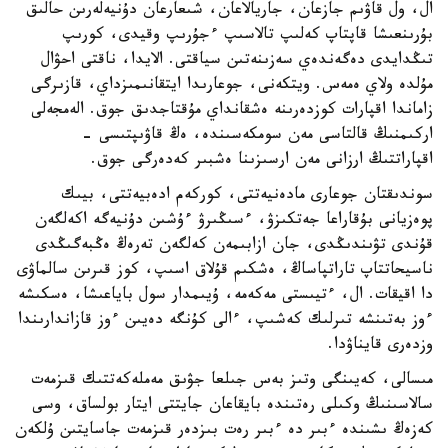
ال، ول قاۋىم جازعان، جاريالاعان، شىعارعان دۇنيەلەرىن حالىق
بۇرىنعىشا قاپتاپ كەلىپ تالاسىپ ءجۇرىپ وقيدى، كورىپ
تىڭدايدى دەگەندەي سەزىنەتىن سياقتى. الايدا، ناقتى احۋال
مۇلدە ولاي ەمەس. ويتكەنى، جوعارىدا ايتقانىمىزداي، قازىرگى
زاماندا اقپارات كوزدەرىنە ەشقانداي مۇقتاجدىق جوق. الەمجەلى
اركىمنىڭ قالتاسى مەن سومكەسىندە، ەڭ قاۋىپتىسى -
اقپاراتتىڭ ارزانى مەن ارسىزىنا ەشبىر كەدەرگى جوق.
سوندىقتان جوعارى مادەنيەتتى، كوركەم ادەبيەتتى، بيىك
پوەزيانى بۇقاراعا جەتكىزۋ، ءسىڭىرۋ ءۇشىن دۇنيەگە اكەلگەن
قۇندى تۋىندىڭدى، جان ازابىمەن كەلگەن تەرەڭ ەڭبەگىڭدى
ناسيحاتتاپ تاراتپاساڭ، ەشكىم قۇلاق اسىپ، كوز قىرىن سالماۋى
دا اقيقات. ال، ءتيىستى مەكەمە، ۇيىمدار سول باياعىشا، ەسكىشە
ءوز بەتىنشە تىرلىك كەشىپ، ءالى كۇنگە دەيىن ءوز قازاندارىندا
وزدەرى قايناۋدا.
مىسالى، كەيىنگى وتىز بەس جىلعا جۋىق مەملەكەتتىك قىزمەت
سالاسىنىڭ وكىلى رەتىندە بايقاعان جايتتى ايتار بولساق، وسى
كەزەڭ ىشىندە ءبىر دە ءبىر رەت بىزدەر قىزمەت جاسايتىن ۇلكەن