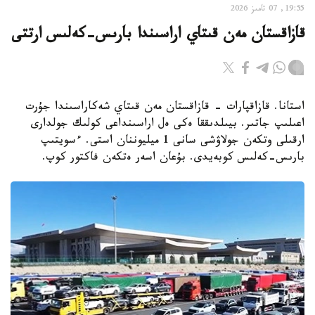
19:55, 07 تامىز 2026
قازاقستان مەن قىتاي اراسىندا بارىس-كەلىس ارتتى
استانا. قازاقپارات - قازاقستان مەن قىتاي شەكاراسىندا جۇرت
اعىلىپ جاتىر. بيىلدىققا ەكى ەل اراسىنداعى كولىك جولدارى
ارقىلى وتكەن جولاۋشى سانى 1 ميليوننان استى. ءسويتىپ
بارىس-كەلىس كوبەيدى. بۇعان اسەر ەتكەن فاكتور كوپ.