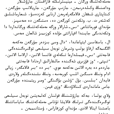
مەملەكەتتىك ورگان - مينيسترلىكتە قازاقستان جازۋشىلار
وداعىنىڭ وكىلدەرىمەن، جازىپ جۇرگەن، جاريالانىپ جۇرگەن،
كىتاپتارى شىققان قالامگەرلەرمەن ارنايى كەزدەسۋ، شىعارماشىلىق
كەشتەر ت. ب. وتكەنىن كورگەن دە، ەستىگەن دە ەمەسپىز.
مۇنداي فورماتتاعى ءىس-شارالار وزگە مەملەكەتتىك ورگانداردا دا
وتكەندىگى جايىندا اقپاراتتى مۇلدە كوزىمىز شالعان ەمەس.
ال، باسقاسىن ايتپاعاندا، ءدال وسى بىزدەر جۇرگەن مەكەمە
اڭگىمەگە ارقاۋ بولىپ وتىرعان نوبەل سىيلىعى توڭىرەگىندەگى
قاجەتتى ءىس-قيمىلدارعا تىكەلەي قاتىسا الاتىن، ارالاسا الاتىن،
ءتىپتى، ءوز قۇزىرى شەگىندە حالىقارالىق ارەنادا قاجەتتى
جاردەم دە بەرە الاتىن مەكەمە عوي. ءبىر دە ءبىر قالامگەر، زيالى
ادام ونىڭ ەسىگىن اشىپ كورمەسە، ونىڭ ىشىندەگىلەر ولاردى
قايدان ءبىلسىن. بۇل ءۇشىن بۇگىنگى ءومىر ريتمىندە جۇرگەن
جاس مامانداردى كىنالاۋدىڭ ءوزى قيىن.
ولاي بولسا، جەكە جازۋشىنىڭ قولىنان كەلمەيتىن نوبەل سىيلىعى
توڭىرەگىندەگى تىرلىك قالايشا تۇتاس مەملەكەتتىك ساياساتتىڭ
باعىتىنا اينالا الادى. مۇنداي كوزقاراس، ۇستانىممەن -