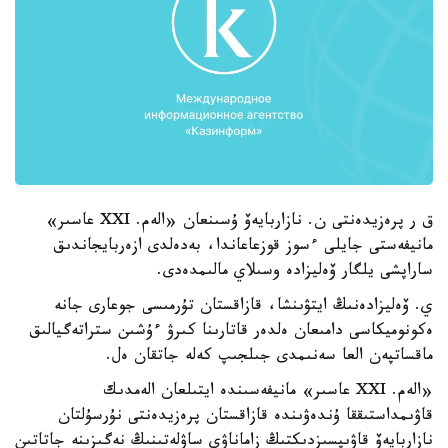
ق ر پرەزيدەنتى ن. نازاربايەۆ ۇسىنعان «الەم. XXI عاسىر»
مانيفەستى جايلى ءسوز قوزعاعاندا، بەدەلدى ازەربايجاندىق
ساراپشى يلگار ۆەليزادە وسىلاي مالىمدەدى.
ي. ۆەليزادەنىڭ ايتۋىنشا، قازاقستان تۇرمىسى جوعارى جانە
ەكونوميكاسى دامىعان ەلدەر قاتارىنا كىرۋ ءۇشىن ستراتەگيالىق
ماقساتپەن العا سەنىمدى جىلجىپ كەلە جاتقان ەل.
«الەم. XXI عاسىر» مانيفەسىندە ايتىلعان الەمدىك
قاۋىمداستىققا ۇندەۋىندە قازاقستان پرەزيدەنتى نۇرسۇلتان
نازاربايەۆ قاۋىپسىزدىكتىڭ زاماناۋي ساۋلەتىنىڭ نەگىزىنە جاتاتىن