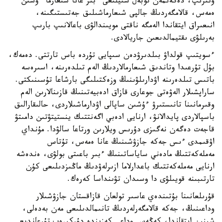
وتىرىپ، دەگەنمەن نوبەل سىيلىعى ءبىر عانا شىعارما ءۇشىن
ەمەس، قالامگەردىڭ جالپى شىعارماشىلىق جەتىستىگىنە،
انىعىراق ايتقاندا الەمگە ناقتى مويىندالۋى باعالانىپ بارىپ
بەرىلۋى ىقتيمالدىعىن جاريالادى.
ءسويتىپ قولداۋ بىلدىرۋدەن سىپايى تۇردە باس تارتتى. دەمەك،
بۇل تۇرعىدا وتاندىق شىعارمالاردىڭ الەم تىلدەرىنە، اسىرەسە
باتىس تىلدەرىنە اۋدارىلۋىنىڭ وزەكتىلىگى بارشاعا تۇسىنىكتى.
ساراپشىلار الەۋەتى جوعارى قازاق ادەبيەتىنىڭ قازىنالارىن الەم
وقىرمانىنا تانىستىرۋ ءۇشىن ساپالى اۋدارماشىلاردى، حالىقارالىق
باسپالاردى پايدالانۋ، ارنايى ادەبي اگەنتتىك ينستيتۋتىن دامىتۋ
قاجەت دەگەن نەگىزى دۇرىس ويلارىن ورتاعا سالۋدا. مۇنداي
اۋقىمدى ءىس جەكە جازۋشىنىڭ عانا ەمەس، تۇتاس
مەملەكەتتىڭ مادەني ساياساتىنىڭ ءبىر باعىتى بولۋى، ەندەشە
ارنايى مەملەكەتتىك باعدارلاما ازىرلەۋدىڭ ماڭىزدىلىعى كۇن
تارتىبىنە قويىلۋى دا وسىدان تۋىنداسا كەرەك.
قۇرىلعانىنا بۇتىندەي عاسىر تولعان قازاقستان جازۋشىلار
وداعىنىڭ، جەكە قالامگەرلەردىڭ تانىمالدىلىعى مەن بەدەلى،