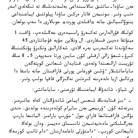
مەن ساۋدا-ساتتىق سالاسىنداعى بەلسەندىلىك تە تىكەلەي اسەر
ەتىپ وتىر. سونىمەن قاتار ەركىن ساۋدا پيلوتتىق ايماعىنداعى
يننوۆاتسيالىق جانە «اقىلدى پورت» جوبالارى دا سەپ بولعان.
كولىك قۇرالدارىن تەكسەرۋ راسىمدەرى جەڭىلدەپ، ۋاقىت 1
مينۋتقا دەيىن قىسقاردى. ال ونلاين جۇيە قۇجاتتاردى 45
سەكۋندتا تەكسەرىپ بەرە الادى. شەكارالىق وتكىزۋ پۋنكتىنىڭ
كىرۋ-شىعۋ زالى ارقىلى كۇن سايىن ورتا ەسەپپەن 5- 8 مىڭ
تۋريست ارالىعىندا وتەدى. قىتايدان شىعاتىن كوپتەگەن
ساياحاتشىلار ءۇشىن قورعاس پورتى قازاقستان جانە باسقا دا
ورتالىق ازيا ەلدەرىنە كىرەتىن نەگىزگى قاقپا بولىپ وتىر.
لي شياۋ، شاندۇڭ ايماعىنىڭ تۇرعىنى، ساياحاتشى:
- ءبىز قىتايدىڭ شىعىس ايماعى شاندۇڭنان كەلە جاتىرمىز.
بىرنەشە كۇن ءۇرىمجى مەن سايرام كولدەرىندە بولدىق. ەندى
بۇگىن قازاقستانعا قاراي جول ءجۇرىپ بارامىز. الماتىعا بارىپ
جەرگىلىكتى مادەنيەتىمەن تانىسساق دەيمىز. ودان بولەك
تابيعاتىن كورىپ، ءداستۇرلى تاعامدارىنان ءدام تاتىپ كورسەك