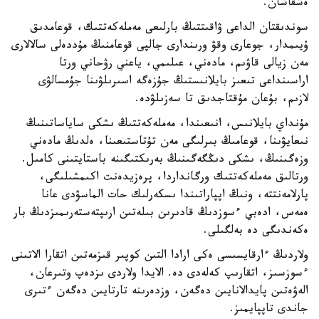
ەشقاشان.
سوندىقتان الداعى ۋاقىتتىڭ بارلىعى مەملەكەتتىك، قوعامدىق
ۇيىمدار، جوعارى وقۋ ورىندارى جالپى قوعامنىڭ مۇددەلى سالالارى
مەن زيالى قاۋىم، مادەني، عىلىمي، ياعني رۋحاني ورتا
اراسىنداعى تىعىز بايلانىستىڭ جۇزەگە اسىرىلۋىنا جۇمسالۋى
لازىم، بۇعان مۇقتاجدىق تا سەزىلۋدە.
مۇنداي بايلانىس، انىعىندا، مەملەكەتتىڭ ىشكى ساياساتىنىڭ
نىعايۋىنا، قوعامىڭ بىرلىگى مەن تۇتاستىعىنا، ەلدىڭ مادەني
وزەگىنىڭ، ىشكى دىڭگەگىنىڭ بەرىكتىگىنە باستايتىنى كامىل.
ورتالىق مەملەكەتتىك ورگانداردا، پرەزيدەنت اكىمشىلىگى،
پارلامەنتتە، ونىڭ اپپاراتىندا ىسكەرلىك حات الماسۋدى عانا
ەمەس، ادەبي ءسوزدىڭ قادىرىن بىلەتىن ارىپتەستەرىمىزدىڭ بار
ەكەندىگى دە بەلگىلى.
ولاردىڭ ءارقايسىسى ەكى ارادا التىن كوپىر قىزمەتىن اتقارا الاتىنى
ءسوزسىز، اتقارىپ كەلەدى دە. الايدا ولاردى ىزدەپ وتىرعان،
الەۋەتىن پايدالانايىن دەگەن، وزدەرىنە تارتايىن دەگەن ءتىرى
جاندى تاپپايمىز.