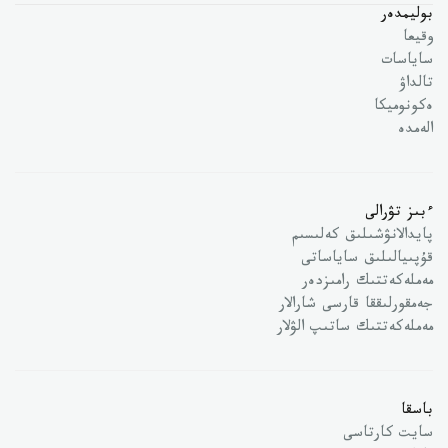
بوليمدەر
وقيعا
ساياسات
تالداۋ
ەكونوميكا
الەمدە
ءبىز تۋرالى
پايدالانۋشىلىق كەلىسىم
قۇپىيالىلىق ساياساتى
مەملەكەتتىك رامىزدەر
جەمقورلىققا قارسى شارالار
مەملەكەتتىك ساتىپ الۋلار
باسقا
سايت كارتاسى