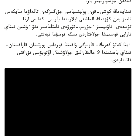
دەگەن جوسپارىمىز بار.
قىتايدىڭ كوشى-قون پوليتسياسى جۇرگىزگەن تالداۋعا سايكەس
تامىز بەن كۇزدىڭ العاشقى ايلارىندا بارىس-كەلىس ارتا
تۇسەدى. قاۋىپسىز ءجۇرىپ-تۇرۋدى قامتاماسىز ەتۋ ءۇشىن قىتاي
تاراپى قوسىمشا جولاقتاردى ىسكە قوسۋعا نيەتتى.
ايتا كەتۋ كەرەك، قازىرگى ۋاقىتتا قورعاس پورتىنان قازاقستان-
قىتاي باعىتىندا 9 حالىقارالىق جولاۋشىلار اۆتوبۋسى تۇراقتى
قاتىنايدى.