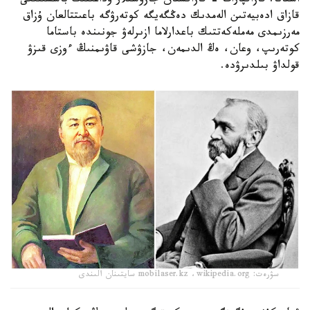
استانا. قازاقپارات - قازاقستان جازۋشىلار وداعىنىڭ باسشىلىعى
قازاق ادەبيەتىن الەمدىك دەڭگەيگە كوتەرۋگە باعىتتالعان ۇزاق
مەرزىمدى مەملەكەتتىك باعدارلاما ازىرلەۋ جونىندە باستاما
كوتەرىپ، وعان، ەڭ الدىمەن، جازۋشى قاۋىمنىڭ ءوزى قىزۋ
قولداۋ بىلدىرۋدە.
سۋرەت: mobilaser.kz ،wikipedia.org سايتىنان الىندى