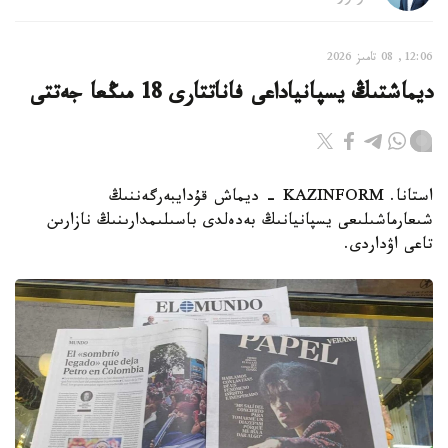
12:06, 08 تامىز 2026
ديماشتىڭ يسپانياداعى فاناتتارى 18 مىڭعا جەتتى
استانا. KAZINFORM - ديماش قۇدايبەرگەننىڭ
شىعارماشىلىعى يسپانيانىڭ بەدەلدى باسىلىمدارىنىڭ نازارىن
تاعى اۋداردى.