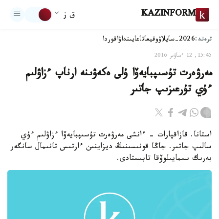
KAZINFORM
ق ز
ترەند:
2026-سايلاۋ
وقيعا
تاعايىنداۋ
اقوردا
15:45, 12 ءساۋىر 2016
مەرۋەرت تۇسىپبايەۆا ۇلى ەكەۋىنە ارناپ ءزاۋلىم
ءۇي تۇرعىزىپ جاتىر
استانا. قازاقپارات - ءانشى مەرۋەرت تۇسىپبايەۆا ءزاۋلىم ءۇي
سالىپ جاتىر. جاڭا قونىسىنىڭ ديزاينىن ءارتىس تانىمال سانگەر
بەرىك ىسمايىلوۆقا تابىستادى.