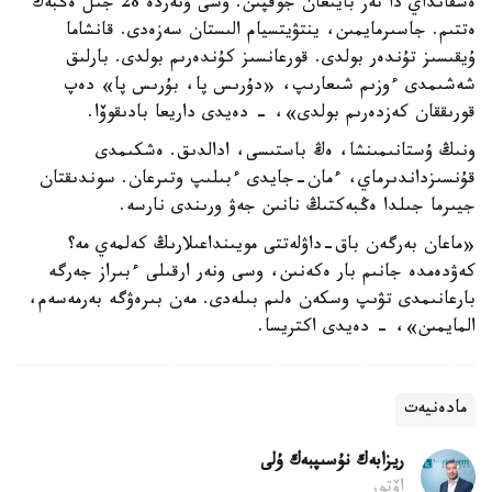
ەشقانداي دا تەز بايىعان جوقپىن. وسى ونەردە 28 جىل ەڭبەك
ەتتىم. جاسىرمايمىن، ينتۋيتسيام الىستان سەزەدى. قانشاما
ۇيقىسىز تۇندەر بولدى. قورعانسىز كۇندەرىم بولدى. بارلىق
شەشىمدى ءوزىم شىعارىپ، «دۇرىس پا، بۇرىس پا» دەپ
قورىققان كەزدەرىم بولدى»، - دەيدى داريعا بادىقوۆا.
ونىڭ ۇستانىمىنشا، ەڭ باستىسى، ادالدىق. ەشكىمدى
قۇنسىزداندىرماي، ءمان-جايدى ءبىلىپ وتىرعان. سوندىقتان
جيىرما جىلدا ەڭبەكتىڭ نانىن جەۋ ورىندى نارسە.
«ماعان بەرگەن باق-داۋلەتتى مويىنداعىلارىڭ كەلمەي مە؟
كەۋدەمدە جانىم بار ەكەنىن، وسى ونەر ارقىلى ءبىراز جەرگە
بارعانىمدى تۋىپ وسكەن ەلىم بىلەدى. مەن بىرەۋگە بەرمەسەم،
المايمىن»، - دەيدى اكتريسا.
مادەنيەت
ريزابەك نۇسىپبەك ۇلى
اۆتور