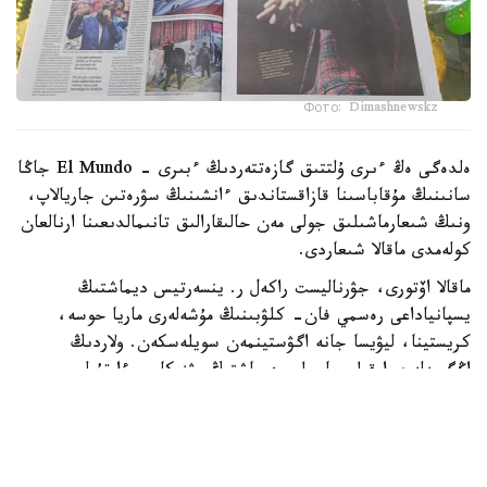
Фото: Dimashnewskz
ەلدەگى ەڭ ءىرى ۇلتتىق گازەتتەردىڭ ءبىرى - El Mundo جاڭا
سانىنىڭ مۇقاباسىنا قازاقستاندىق ءانشىنىڭ سۋرەتىن جاريالاپ،
ونىڭ شىعارماشىلىق جولى مەن حالىقارالىق تانىمالدىعىنا ارنالعان
كولەمدى ماقالا شىعاردى.
ماقالا اۆتورى، جۋرناليست راكەل ر. ينسەرتيس ديماشتىڭ
يسپانياداعى رەسمي فان- كلۋبىنىڭ مۇشەلەرى ماريا حوسە،
كريستينا، ليۋيسا جانە اگۋستينمەن سويلەسكەن. ولاردىڭ
اڭگىمەلەرى ارقىلى باسىلىم ديماشتىڭ مۋزىكاسى ءارتۇرلى
جاستاعى جانە ءتۇرلى سالادا جۇمىس ىستەيتىن ادامداردى قالاي
بىرىكتىرگەنىن باياندايدى. جانكۇيەرلەردىڭ ايتۋىنشا، ءانشىنىڭ
شىعارماشىلىعى ولاردى الەمنىڭ ءار تۇكپىرىنە ساياحاتتاۋعا
ىنتالاندىرىپ، قازاقستاننىڭ مادەنيەتىمەن جاقىنىراق تانىسۋىنا