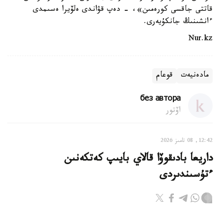
قاتتى جاقسى كورەمىن»، - دەپ قۋاندى ەلۆيرا ەسىمدى
ءانشىنىڭ جانكۇيەرى.
Nur.kz
مادەنيەت
قوعام
без автора
اۆتور
12:42, 08 تامىز 2026
داريعا بادىقوۆا قالاي بايىپ كەتكەنىن
ءتۇسىندىردى