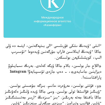
ءانشى ءۇيدىڭ ىشكى قۇرىلىسى ءالى بىتپەگەنىن، ايتسە دە ۇلى
جاڭا ءۇيدىڭ اينالاسىن قاراپ جۇرگەنىن ۆيدەوعا ءتۇسىرىپ
الىپ، كوپشىلىكپەن بولىسكەن.
«اللاح جار بولسىن، بالام جاڭا ۇيگە كەلدى. بەرىك ىسمايىلوۆ
ديزاينىن جاسايدى»، - دەپ جازدى تۇسىپبايەۆا Instagram
پاراقشاسىندا.
«و، قۇتتى بولسىن، مەرۋەرت حانىم. بىزگە جۇعىستى بولسىن.
ءۇيىڭىز قۋانىشقا تولى بولسىن. وسى جاڭا ۇيدە ۇلىڭىز ەكەۋىڭىز
جاڭا باقىتقا جەتە بەرىڭىز. ءبىز ءسىزدىڭ ءاربىر جەتىستىگىڭىز
ءۇشىن قۋانىپ وتىرامىز. ءسىزدى جىگەرلى مىنەزىڭىز ءۇشىن