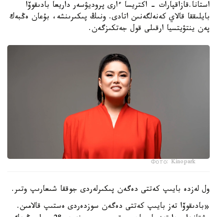
استانا.قازاقپارات - اكتريسا ءارى پروديۋسەر داريعا بادىقوۆا
بايلىققا قالاي كەنەلگەنىن اتادى. ونىڭ پىكىرىنشە، بۇعان ەڭبەك
پەن ينتۋيتسيا ارقىلى قول جەتكىزگەن.
Фото: Kinopark
ول لەزدە بايىپ كەتتى دەگەن پىكىرلەردى جوققا شىعارىپ وتىر.
«بادىقوۆا تەز بايىپ كەتتى دەگەن سوزدەردى ەستىپ قالامىن.