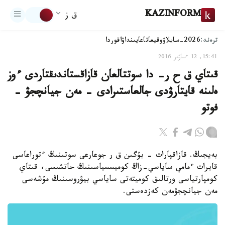
KAZINFORM
ق ز
ترەند:
2026-سايلاۋ
وقيعا
تاعايىنداۋ
اقوردا
15:41, 12 ءساۋىر 2016
قىتاي ق ح ر- دا سوتتالعان قازاقستاندىقتاردى ءوز
ەلىنە قايتارۋدى جالعاستىرادى - مەن جيانچجۋ -
فوتو
بەيجىڭ. قازاقپارات - بۇگىن ق ر جوعارعى سوتىنىڭ ءتوراعاسى
قايرات ءمامي ساياسي-زاڭ كوميسسياسىنىڭ حاتشىسى، قىتاي
كومپارتياسى ورتالىق كوميتەتى ساياسي بيۋروسىنىڭ مۇشەسى
مەن جيانچجۋمەن كەزدەستى.