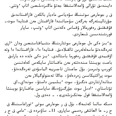
دايىندىق تۋرالى ۋاعدالاستىققا جەتۋ ماڭىزدىلىعىن اتاپ ءوتتى.
ق ر جوعارعى سوتىنىڭ سۋدياسى ماديار بالكەن قازاقستاندىق
جۋرناليستەرگە بەرگەن سۇحباتىندا قازاقستان مەن قىتايدا سوت-
قۇقىقتىق رەفورمالار ۇقساس ەكەنىن اتاپ ءوتىپ، ساپار
قورىتىندىسىن شىعاردى.
«ءبىز ەكى ەل جوعارعى سوتتارىنىڭ ىنتىماقتاستىعىن ودان ءارى
تەرەڭدەتۋ ماسەلەلەرىن تالقىلادىق. قىتايدا دا، قازاقستاندا دا وتە
اۋقىمدى قۇقىقتىق رەفورما باستالدى. ءبىز ەكى ەلدە دە بارلىق
باعىت بويىنشا مىندەتتەر مەن ماقساتتار سايكەس كەلەتىنىن
كورىپ وتىرمىز. بۇل جاعىنان تاجىريبە الماسۋدى تەرەڭدەتۋ،
سوت پراكتيكاسىن زەردەلەۋ، جاڭا تەحنولوگيالار مەن
ستاندارتتاردى ەنگىزۋ، سوت ءبىلىمىن دامىتۋ، سونداي-اق
تۇتاستاي، ءادىل سوت جۇرگىزۋدىڭ ساپاسىن جاقسارتۋ بويىنشا
ۋاعدالاستىققا قول جەتكىزىلدى»، - دەدى ول.
ەسكە سالسا كەتسەك، بۇل ق ر جوعارعى سوتى ءتوراعاسىنىڭ ق
ح ر- عا العاشقى رەسمي ساپارى. 11- ساۋىردە ق. ءمامي ق ح ر