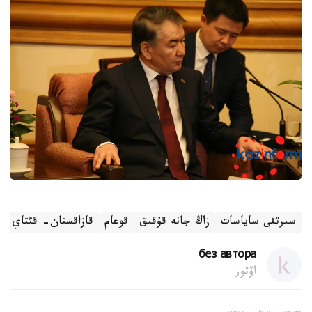
سىرتقى ساياسات
زاڭ جانە قۇقىق
قوعام
قازاقستان- قئتاي
ى
без автора
اۆتور