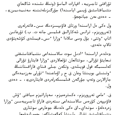
تۇراقتى تاجىريبە، اقپارات الماسۋ (ونىڭ ىشىندە شاڭحاي
ىنتىماقتاستىق ۇيىمى اياسىندا) جۇرگىزىلەتىنىنە سەنىمدىمىن»،
- دەدى مەن جيانچجۋ.
ول ەكى ەل اراسىندا ورتاق قاۋىپسىزدىك سىن-قاتەرلەرى
(تەرروريزم، ترانس شەكارالىق قىلمىس جانە ت. ب.) تۇرعانىن
اتاپ ءوتتى، بۇل وسى سالادا ءوزارا ءىس-قيمىلدى كۇشەيتۋدى
تالاپ ەتەدى.
«ەلدەر اراسىندا ءادىل سوت سالاسىنداعى ىنتىماقتاستىقتى
نىعايتۋ تۋرالى، سوتتالعان تۇلعالاردى ءوزارا قايتارۋ تۋرالى
كەلىسىمگە قول قويىلدى. وتكەن جىلى قىتاي قازاقستاننىڭ
ءوتىنىشى بويىنشا وعان ق ح ر اۋماعىندا ءتۇرلى مەرزىمدەگى
جازالارىن وتەپ جۇرگەن قىلمىسكەرلەردى قايتاردى»، - دەدى
ول.
ق. ءمامي تەرروريزم، ەكسترەميزم، سەپاراتيزم سياقتى ءۇش
قاۋىپپەن كۇرەس سالاسىنداعى ىستەردى قاراۋ تاجىريبەسىن ءوزارا
زەردەلەۋ، سونداي-اق ەكى ەلدىڭ جوعارعى سوتتارى
ىنتىماقتاستىق تۋرالى بارىنشا كەڭەيتىلگەن مەموراندۋمعا