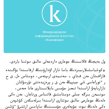
ول بەيجىڭ قالاسىنىڭ جوعارى دارەجەلى حالىق سوتىنا باردى.
«كوشباسشىلارىمىزدىڭ باسا نازار اۋدارۋىنىڭ ارقاسىندا بۇگىندە
قازاقستان مەن قىتاي - سەنىمدى ارىپتەس، دوستاس ەل. ق ح
ر ءتوراعاسى شي جينپيڭ مەن ق ر پرەزيدەنتى نۇرسۇلتان
نازاربايەۆ اراسىندا تىعىز جۇمىس بايلانىستارى عانا ەمەس،
سونىمەن بىرگە جىلى دوستاستىق قاتىناس ورناعان. مەن ەكى
ەلدىڭ جوعارعى حالىق سوتتارى اراسىندا بىرلەسكەن كۇشپەن
ەكى ەلدىڭ سوت جۇيەلەرى جۇمىسىنىڭ ساپاسىن ارتتىرۋ ءۇشىن