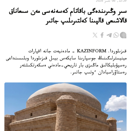
22:29, 06 تامىز 2026
سىر وڭىرىندەگى باقاتام كەسەنەسى مەن سىعاناق
قالاشىعى قالپىنا كەلتىرىلىپ جاتىر
قىزىلوردا. KAZINFORM - مادەنيەت جانە اقپارات
مينيسترلىگىنىڭ جوسپارىنا سايكەس بيىل قىزىلوردا وبلىسىنداعى
رەسپۋبليكالىق ماڭىزى بار تاريحي-مادەني ەسكەرتكىشتەر
رەستاۆراسيادان ءوتىپ جاتىر.