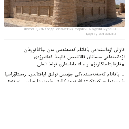
Фото: Қызылорда облыстық тарихи-мәдени мұраны
қорғау орталығы
قازالى اۋدانىنداعى باقاتام كەسەنەسى مەن جاڭاقورعان
اۋدانىنداعى سىعاناق قالاشىعىن قالپىنا كەلتىرۋدى
«قازقايتاجاڭارتۋ» ر م ك ماماندارى قولعا العان.
- باقاتام كەسەنەسىندەگى جۇمىس تولىق اياقتالدى. رەستاۆراسيا
بارىسىندا ەسكەرتكىشتىڭ تەحنيكالىق جاعدايىنا عىلىمي زەرتتەۋ
جۇرگىزىلدى. كونسترۋكسيالىق كۇشەيتۋ، جىكتەردى قايتا
وڭدەۋ، جوعالعان ساۋلەتتىك بولشەكتەردى عىلىمي نەگىزدە
تولىقتىرۋ جانە تاريحي ماتەريالعا سايكەس رەستاۆراتسيالىق
كىرپىشپەن قايتا قالاۋ جۇمىسى ورىندالدى. سونىمەن قاتار
كۇمبەزدىڭ قورعانىش سىلاق قاباتى جاڭارتىلدى. سۋدان
وقشاۋلانىپ، اۋماعى اباتتاندىرىلدى. اتالعان شارالار