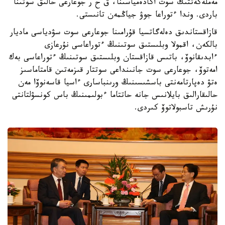
مەملەكەتتىك سوت اكادەمياسىنا، ق ح ر جوعارعى حالىق سوتىنا
باردى. وندا ءتوراعا جوۋ جياڭمەن تانىستى.
قازاقستاندىق دەلەگاتسيا قۇرامىنا جوعارعى سوت سۋدياسى ماديار
بالكەن، اقمولا وبلىستىق سوتىنىڭ ءتوراعاسى نۇرعازى
ءابدىقانوۆ، باتىس قازاقستان وبلىستىق سوتىنىڭ ءتوراعاسى بەك
امەتوۆ، جوعارعى سوت جانىنداعى سوتتار قىزمەتىن قامتاماسىز
ەتۋ دەپارتامەنتى باسشىسىنىڭ ورىنباسارى ءاسيا قاسەنوۆا مەن
حالىقارالىق بايلانىس جانە حاتتاما ءبولىمىنىڭ باس كونسۋلتانتى
نۇرىش تاسبولاتوۆ كىردى.