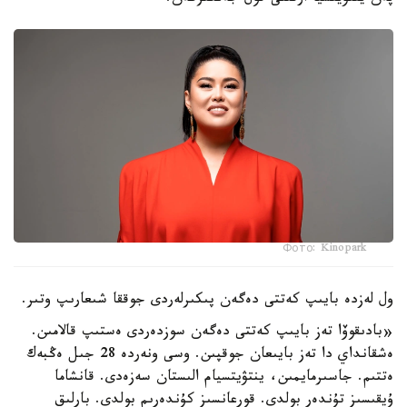
Фото: Kinopark
ول لەزدە بايىپ كەتتى دەگەن پىكىرلەردى جوققا شىعارىپ وتىر.
«بادىقوۆا تەز بايىپ كەتتى دەگەن سوزدەردى ەستىپ قالامىن.
ەشقانداي دا تەز بايىعان جوقپىن. وسى ونەردە 28 جىل ەڭبەك
ەتتىم. جاسىرمايمىن، ينتۋيتسيام الىستان سەزەدى. قانشاما
ۇيقىسىز تۇندەر بولدى. قورعانسىز كۇندەرىم بولدى. بارلىق