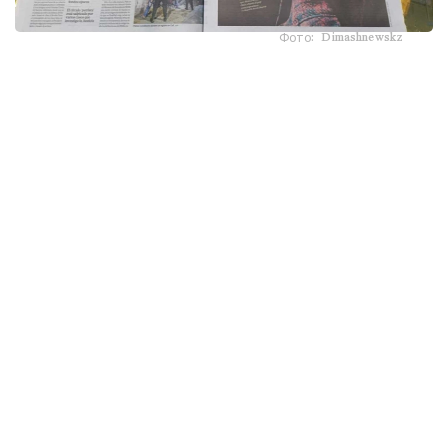
Фото: Dimashnewskz
ەلدەگى ەڭ ءىرى ۇلتتىق گازەتتەردىڭ ءبىرى - El Mundo جاڭا
سانىنىڭ مۇقاباسىنا قازاقستاندىق ءانشىنىڭ سۋرەتىن جاريالاپ،
ونىڭ شىعارماشىلىق جولى مەن حالىقارالىق تانىمالدىعىنا ارنالعان
كولەمدى ماقالا شىعاردى.
ماقالا اۆتورى، جۋرناليست راكەل ر. ينسەرتيس ديماشتىڭ
يسپانياداعى رەسمي فان- كلۋبىنىڭ مۇشەلەرى ماريا حوسە،
كريستينا، ليۋيسا جانە اگۋستينمەن سويلەسكەن. ولاردىڭ
اڭگىمەلەرى ارقىلى باسىلىم ديماشتىڭ مۋزىكاسى ءارتۇرلى
جاستاعى جانە ءتۇرلى سالادا جۇمىس ىستەيتىن ادامداردى قالاي
بىرىكتىرگەنىن باياندايدى. جانكۇيەرلەردىڭ ايتۋىنشا، ءانشىنىڭ
شىعارماشىلىعى ولاردى الەمنىڭ ءار تۇكپىرىنە ساياحاتتاۋعا
ىنتالاندىرىپ، قازاقستاننىڭ مادەنيەتىمەن جاقىنىراق تانىسۋىنا
سەبەپ بولعان.
باسىلىم ديماشتىڭ العاشقى شىعارماشىلىق جەتىستىكتەرىنەن