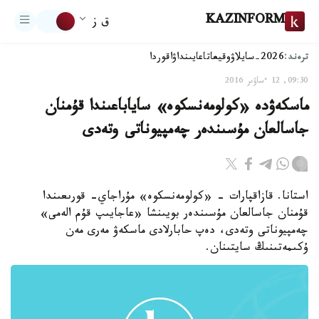
KAZINFORM
ق ز
ترەند:
2026-سايلاۋ
وقيعا
تاعايىنداۋ
اقوردا
09:30, 12 ءساۋىر 2016
ماسكەۋدە «كولومەنسكوە» ساياباعىندا قۇمنان
جاسالعان مۇسىندەر چەمپيوناتى وتەدى
استانا. قازاقپارات - «كولومەنسكوە» مۇراجاي- قورىعىندا
قۇمنان جاسالعان مۇسىندەر بويىنشا «عاجايىپ قۇم الەمى»
چەمپيوناتى وتەدى، دەپ حابارلادى ماسكەۋ مەرى مەن
ۇكىمەتىنىڭ سايتىنان.