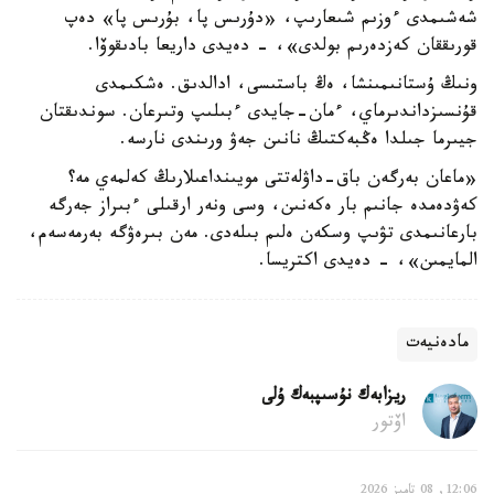
شەشىمدى ءوزىم شىعارىپ، «دۇرىس پا، بۇرىس پا» دەپ
قورىققان كەزدەرىم بولدى»، - دەيدى داريعا بادىقوۆا.
ونىڭ ۇستانىمىنشا، ەڭ باستىسى، ادالدىق. ەشكىمدى
قۇنسىزداندىرماي، ءمان-جايدى ءبىلىپ وتىرعان. سوندىقتان
جيىرما جىلدا ەڭبەكتىڭ نانىن جەۋ ورىندى نارسە.
«ماعان بەرگەن باق-داۋلەتتى مويىنداعىلارىڭ كەلمەي مە؟
كەۋدەمدە جانىم بار ەكەنىن، وسى ونەر ارقىلى ءبىراز جەرگە
بارعانىمدى تۋىپ وسكەن ەلىم بىلەدى. مەن بىرەۋگە بەرمەسەم،
المايمىن»، - دەيدى اكتريسا.
مادەنيەت
ريزابەك نۇسىپبەك ۇلى
اۆتور
12:06, 08 تامىز 2026