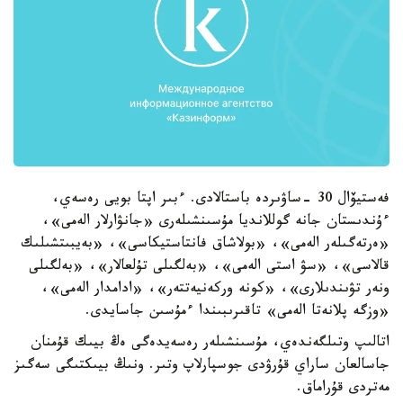
فەستيۆال 30 -ساۋىردە باستالادى. ءبىر اپتا بويى رەسەي،
ءۇندىستان جانە گوللانديا مۇسىنشىلەرى «جانۋارلار الەمى»،
«ەرتەگىلەر الەمى»، «بولاشاق فانتاستيكاسى»، «بەيبىتشىلىك
قالاسى»، «سۋ استى الەمى»، «بەلگىلى تۇلعالار»، «بەلگىلى
ونەر تۋىندىلارى»، «كونە وركەنيەتتەر»، «ادامدار الەمى»،
«وزگە پلانەتا الەمى» تاقىرىبىندا ءمۇسىن جاسايدى.
اتالىپ وتىلگەندەي، مۇسىنشىلەر رەسەيدەگى ەڭ بيىك قۇمنان
جاسالعان ساراي قۇرۋدى جوسپارلاپ وتىر. ونىڭ بيىكتىگى سەگىز
مەتردى قۇراماق.