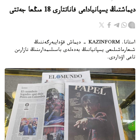
ديماشتىڭ يسپانياداعى فاناتتارى 18 مىڭعا جەتتى
استانا. KAZINFORM - ديماش قۇدايبەرگەننىڭ
شىعارماشىلىعى يسپانيانىڭ بەدەلدى باسىلىمدارىنىڭ نازارىن
تاعى اۋداردى.