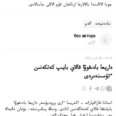
جوبا الاڭىندا بالالارعا ارنالعان قۇم الاڭى جاسالادى.
مادەنيەت
الەم
без автора
اۆتور
12:42, 08 تامىز 2026
داريعا بادىقوۆا قالاي بايىپ كەتكەنىن
ءتۇسىندىردى
استانا.قازاقپارات - اكتريسا ءارى پروديۋسەر داريعا بادىقوۆا
بايلىققا قالاي كەنەلگەنىن اتادى. ونىڭ پىكىرىنشە، بۇعان ەڭبەك
پەن ينتۋيتسيا ارقىلى قول جەتكىزگەن.