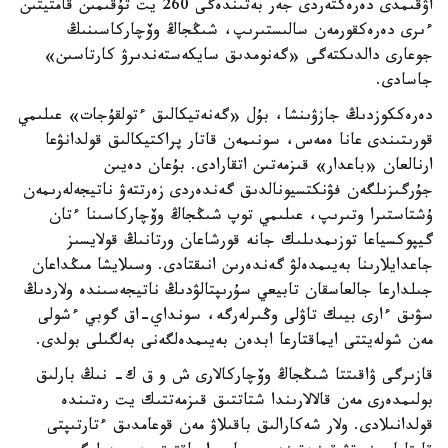
اۋقىمدى دەرەكتەردى جەر بەتىندەگى 260 يت تۇقىمىن قامتيتىن
ءىرى دەرەكقورمەن سالىستىرىپ، شىڭجاڭ وۆچاركاسىنىڭ
جوعارى دالدىكتەگى «گەنومدىق سايكەستەندىرۋ كارتاسىن»
جاسادى.
دەرەككوزدىڭ جازۋىنشا، بۇل «گەنەتيكالىق ءتولقۇجات» عىلىمي
قورىتىندى عانا ەمەس، سونىمەن قاتار پراكتيكالىق قولدانۋعا
ارنالعان «باعدار» قىزمەتىن اتقارادى. بۇعان دەيىن
جۇرگىزىلگەن فۋنكتسيونالدىق گەندەردى زەرتتەۋ ناتيجەلەرىمەن
ۇشتاستىرا وتىرىپ، عىلىمي توپ شىڭجاڭ وۆچاركاسىنا ءتان
گيپوكسياعا توزىمدىلىك جانە قورشاعان ورتانىڭ قولايسىز
جاعدايلارىنا بەيىمدەلۋ گەندەرىن انىقتادى. وسىلايشا مىڭداعان
جىلدارعا جالعاسقان تابيعي سۇرىپتالۋدىڭ ناتيجەسىندە ولاردىڭ
سۋىق ءارى بيىك تاۋلى وڭىرلەرگە، سونداي-اق گوبي ءشولى
مەن شولەيتتى ايماقتارعا ابدەن بەيىمدەلگەنى بەلگىلى بولدى.
قازىرگى ۋاقىتتا شىڭجاڭ وۆچاركالارى ش و ق ك- نىڭ بارلىق
بولىمدەرى مەن قالالارىندا شتاتتىق قىزمەتتىك يت رەتىندە
قولدانىلادى. ولار شەكارالىق باقىلاۋ مەن قوعامدىق ءتارتىپتى