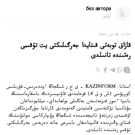
без автора
اۆتور
17:24, 08 تامىز 2026
قازاق توبەتى قىتايدا جەرگىلىكتى يت تۇقىمى
رەتىندە تانىلدى
استانا. KAZINFORM – ق ح ر شىڭجاڭ ءوندىرىس-قۇرىلىس
كورپۋسى (ش و ق ك) قوعامدىق قاۋىپسىزدىك باسقارماسىنىڭ
باسپا ءسوز قىزمەتىنەن بەلگىلى بولعانداي، ميلليونداعان
مۋتاتسيا نۇكتەسىن قامتيتىن گەنومدىق كارتاعا جۇرگىزىلگەن
اۋقىمدى زەرتتەۋ ناتيجەسىندە شىڭجاڭ وۆچاركاسى سولتۇستىك
قىتاي وڭىرىندە قالىپتاسقان بايىرعى جانە دەربەس جەرگىلىكتى
تۇقىم رەتىندە تانىلدى.