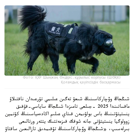
Фото: ҚХР Шыңжаң Өндіріс-құрылыс корпусы (ШӨҚК)
Қоғамдық қауіпсіздік басқармасы
شىڭجاڭ وۆچاركاسىنىڭ شىعۋ تەگىن عىلىمي تۇرعىدان ناقتىلاۋ
ماقساتىندا 2025 -جىلعى تامىزدا شىڭجاڭ ساياسي-قۇقىق
ينستيتۋتىنىڭ باس بولۋىمەن قىتاي عىلىم اكادەمياسىنىڭ كۋنمين
زوولوگيا ينستيتۋتى جانە شوقك قىزمەتتىك يتتەر ورتالىعى
بىرلەسىپ، «شىڭجاڭ وۆچاركاسىنىڭ تۇقىمدىق تازالىعىن ساقتاۋ