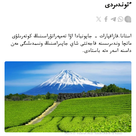
ءتوندىردى
استانا.قازاقپارات - جاپونيادا اۋا تەمپەراتۋراسىنىڭ كوتەرىلۋى
ماتچا وندىرىسىنە قاجەتتى شاي جاپىراعىنىڭ ونىمدىلىگى مەن
دامىنە اسەر ەتە باستادى.
Фото: tawatchai prakobkit/Alamy