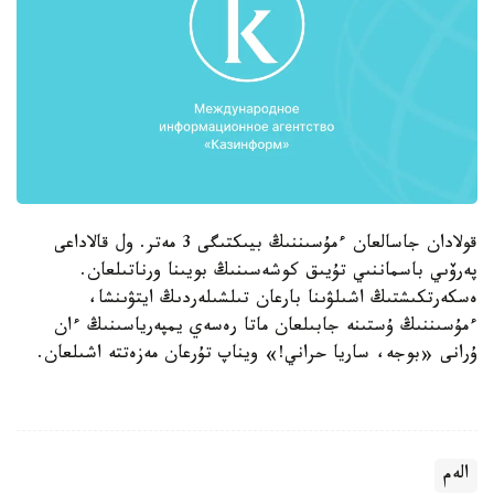
قولادان جاسالعان ءمۇسىننىڭ بيىكتىگى 3 مەتر. ول قالاداعى
پەرۆىي باسماننىي تۇيىق كوشەسىنىڭ بويىنا ورناتىلعان.
ەسكەرتكىشتىڭ اشىلۋىنا بارعان تىلشىلەردىڭ ايتۋىنشا،
ءمۇسىننىڭ ۇستىنە جابىلعان ماتا رەسەي يمپەرياسىنىڭ ءان
ۇرانى «بوجە، ساريا حراني!» ويناپ تۇرعان مەزەتتە اشىلعان.
الەم