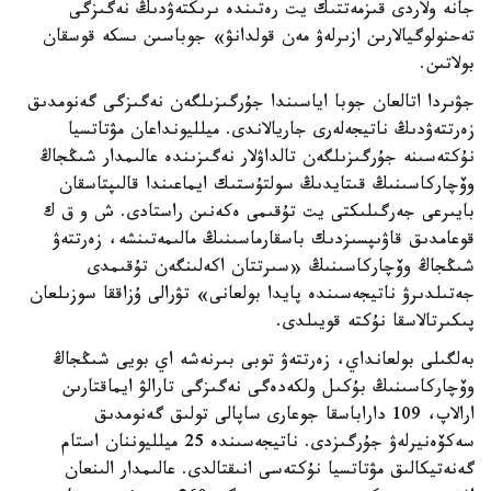
جانە ولاردى قىزمەتتىك يت رەتىندە ىرىكتەۋدىڭ نەگىزگى
تەحنولوگيالارىن ازىرلەۋ مەن قولدانۋ» جوباسىن ىسكە قوسقان
بولاتىن.
جۋىردا اتالعان جوبا اياسىندا جۇرگىزىلگەن نەگىزگى گەنومدىق
زەرتتەۋدىڭ ناتيجەلەرى جاريالاندى. ميلليونداعان مۋتاتسيا
نۇكتەسىنە جۇرگىزىلگەن تالداۋلار نەگىزىندە عالىمدار شىڭجاڭ
وۆچاركاسىنىڭ قىتايدىڭ سولتۇستىك ايماعىندا قالىپتاسقان
بايىرعى جەرگىلىكتى يت تۇقىمى ەكەنىن راستادى. ش و ق ك
قوعامدىق قاۋىپسىزدىك باسقارماسىنىڭ مالىمەتىنشە، زەرتتەۋ
شىڭجاڭ وۆچاركاسىنىڭ «سىرتتان اكەلىنگەن تۇقىمدى
جەتىلدىرۋ ناتيجەسىندە پايدا بولعانى» تۋرالى ۇزاققا سوزىلعان
پىكىرتالاسقا نۇكتە قويىلدى.
بەلگىلى بولعانداي، زەرتتەۋ توبى بىرنەشە اي بويى شىڭجاڭ
وۆچاركاسىنىڭ بۇكىل ولكەدەگى نەگىزگى تارالۋ ايماقتارىن
ارالاپ، 109 داراباسقا جوعارى ساپالى تولىق گەنومدىق
سەكۆەنيرلەۋ جۇرگىزدى. ناتيجەسىندە 25 ميلليوننان استام
گەنەتيكالىق مۋتاتسيا نۇكتەسى انىقتالدى. عالىمدار الىنعان