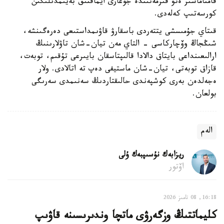
قامتاماسىز ەتۋ قىزمەتىندە جوعارى ايماقتىق بەيىمدىلىگىن
كورسەتىپ كەلەدى.
قىتاي جۇمىسشى يتتەردى باسقارۋ قاۋىمداستىعى دەرەگىنشە،
شىڭجاڭ وۆچاركاسى - التاي مەن تيان-شان تاۋلارىنىڭ
ارالىعىنداعى بايتاق دالادا قالىپتاسقان بايىرعى تۇقىم، توبەت،
قازاق توبەتى، تيان-شان ماستيفى دەپ تە اتالادى. ولار
ەجەلدەن بەرى كوشپەندى حالىقتاردىڭ سەنىمدى سەرىگى
بولعان.
الەم
ريزابەك نۇسىپبەك ۇلى
اۆتور
16:18, 08 تامىز 2026
كليماتتىڭ وزگەرۋى ماتچا وندىرىسىنە قاۋىپ