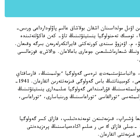
تىن اۋىل مولداسىنان اشقان بولاشاق عالىم پاۆلودارداعى ورىس-
ا، تومسك تەحنولوگيا ينستيتۋتىنىڭ تاۋ- كەن فاكۋلتەتىندە
وۆ، م. اۋەزوۆ سىندى كورنەكتى قايراتكەرلەرمەن بىرگە وقىعان.
، ونىڭ شىعارماشىلىعىن جوعارى باعالاعان. «الاش» قوزعالىسى
.
دياسى، «اتباستۇستىمەت» ترەسى گەولوگيا ءبولىمىنىڭ، قارساقتاي
مىس كومبيناتى گەولوگيالىق بارلاۋ ءبولىمىنىڭ باستىعى، كومبيناتتىڭ باس گەولوگى قىزمەتتەرىن اتقارعان. 1941-
 بولىمشەسىنىڭ قۇرامىنداعى گەولوگيا عىلىمدارى ينستيتۋتىنىڭ
لىمشەسى ءتورالقاسى ءتوراعاسىنىڭ ورىنباسارى، ءتوراعاسى،
معا ۇشىراپ، قىزمەتىنەن تومەندەتىلىپ، قازاق كسر گەولوگيا
ينستيتۋتىنىڭ ديرەكتورى بولىپ تاعايىندالعان. 1955 -جىلى قازاق ك س ر عىلىم اكادەمياسىنىڭ پرەزيدەنتى
 قىزمەتتى اتقارعان.