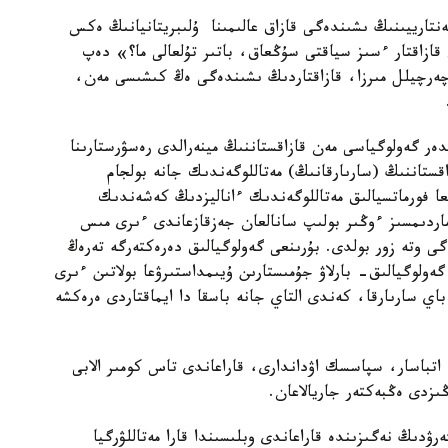
مەنتارييىنىڭ ىشىندەگى قازاق عالىمىنا ۇلىبريتانيانىڭ ەكس
قازاقتار ءسىز سياقتى سۇڭعاق، باتىر تۇلعالى ما؟» دەپ
ەرچيلل مىرزا، قازاقتاردىڭ ىشىندەگى ەڭ كىشىسى مەن،
ر گەولوگياسى مەن قازاقستاننىڭ مينەرالدى رەسۋرستارىنا
اقستاننىڭ (سارىارقانىڭ) مەتاللوگەندىك جانە بولجام
 فورماتسيالىق مەتاللوگەندىك ءاناليزدىڭ كەشەندىك
1929 -جىلدارى كەنى ماردىمسىز ءوڭىر بولىپ سانالعان جەزقازعاندى ءىرى مىس
گى وتە زور بولدى. بۇرىنعى گەولوگيالىق دەرەكتەرگە تەرەڭ
ولوگيالىق- بارلاۋ جۇمىستارىن ۇيىمداستىرۋعا بولاتىن ءىرى
باي سارىارقا، كەندى التاي جانە باسقا دا ايماقتاردى ەرەكشە
باي، اتباسار، سپاسسك اۋداندارى، قاراعاندى تاس كومىر الابى
ڭىزدى ەڭبەكتەر جاريالاعان.
ەرۋدىڭ نەگىزىندە قاراعاندى وبلىسىندا قارا مەتاللۋرگيا