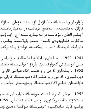
پاۆلودار وبلىسىنىڭ باياناۋىل اۋدانىندا تۋعان. ساۋا
قازاق مەكتەبىندە، سەمەي مۇعالىمدەر سەمينارياسىند
ءبىلىم العان. مۇعالىمدەر سەمينارياسىندا ج. ايماۋىت
شاكارىم قۇدايبەردى ۇلىمەن تىعىز بايلانىستا بولىپ
قايراتكەرلەرىنىڭ ءىس- ارەكەتىنە قولداۋ بىلدىرگەن
1920-1941 -جىلدارى باياناۋىلدا حالىق سۋ
1952 -جىلدارى ك س ر و عىلىم اكادەمياسى قازاق
ديرەكتورى، ك س ر و عىلىم اكادەمياسىنىڭ قازاق بو
قازاقستان عىلىم اكادەمياسىنىڭ پرەزيدەنتى بولعان.
1952 -جىلى امىرشىلدىك جۇيەنىڭ تاراپىنان قىسى
بولىپ قايتا سايلانىپ، ءومىرىنىڭ سوڭىنا دەيىن وسى