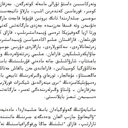
ونەركاسىبىن دامىتۋ تۋرالى ماسەلە كوتەرگەن. جەزقازع
كومىر، قورعاسىن كەندەرىن اشىپ، بارلاۋ ناتيجەسىند
سوعىسى جىلدارىندا تانك برونىن قۇيۋعا قاجەت مار
ەتۋىمەن وتە قىسقا مەرزىمدە جەزدى مارگانەتس كەنى 
ورتا ازيا گەوفيزيكا ترەسى ۇيىمداستىرىلىپ، قازاق ك
قۇرىلعان. قازاقستان عىلىم اكادەمياسىن ۇيىمداستىر
زەرتحانالاردى، سەكتورلاردى، بازالاردى دۇرىس جوسپار
جاۋاپكەرشىلىكپەن قاراعان. عىلىمي زەرتتەۋلەردىڭ و
باعىتتاپ، شارۋاشىلىق جانە مادەني قۇرىلىستىڭ باس
مەتاللۋرگيا كومبيناتىن، قاراعاندى مەن بالقاش مەتال
ماڭعىستاۋ، مۇعالجار، تورعاي وڭىرلەرىنىڭ تابيعي باي
رەسپۋبليكامىزدىڭ ءىرى مينەرالدىق شيكىزات قورلارى
جەزقازعان - ۇلىتاۋ وڭىرلەرىندەگى تەمىر، مارگانە
ەسىمىمەن تىعىز بايلانىستى.
ساتبايەۆتىڭ گەولوگيادان باسقا عىلىمداردا، مادەنيە
ءۋاليحانوۆ جازىپ العان «ەدىگە» جىرىنىڭ ماتىنىندەگ
تازارتىپ، قازاق ءتىلىنىڭ جاڭا ورفوگرافياسىنىڭ نەگ