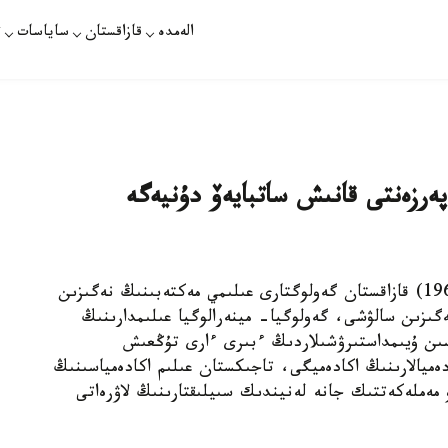
الەمدە
قازاقستان
ساياسات
ت
پەرزەنتى قانىش ساتبايەۆ دۇنيەگە
استانا. قازاقپارات - 117 جىل بۇرىن (1899-1964) قازاقستان گەولوگتارى عىلىمي مەكتەبىنىڭ نەگىزىن
ەگىزىن سالۋشى، گەولوگيا- مينەرالوگيا عىلىمدارىنىڭ
سىن ۇيىمداستىرۋشىلاردىڭ ءبىرى ءارى تۇڭعىش
ەميالارىنىڭ اكادەميگى، تاجىكستان عىلىم اكادەمياسىنىڭ
ەملەكەتتىك جانە لەنيندىك سىيلىقتارىنىڭ لاۋرەاتى