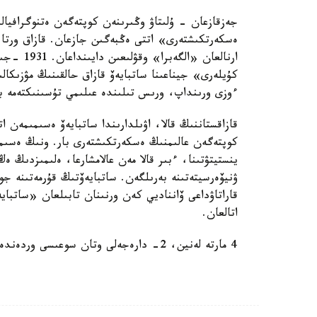
جەزقازعان - ۇلىتاۋ وڭىرىنەن كوپتەگەن ەتنوگرافيالى
ەسكەرتكىشتەرى» اتتى ەڭبەگىن جازعان. قازاق ورتا 
ءوزى ورىنداپ، ورىس تىلىندە عىلىمي تۇسىنىكتەمە 
كوپتەگەن عالىمنىڭ ەسكەرتكىشتەرى بار. ونىڭ ەسىمى 
ينستيتۋتىنا، ءبىر قالا مەن عالامشارعا، ەلىمىزدىڭ ە
ۋنيۆەرسيتەتىنە بەرىلگەن. ساتبايەۆتىڭ قۇرمەتىنە ج
قاراتاۋداعى ۆانناديي كەن ورنىنان تابىلعان «ساتبا
اتالعان.
4 مارتە لەنين، 2- دارەجەلى وتان سوعىسى وردەندەرىمەن، مەدالدارمەن ماراپاتتالعان.