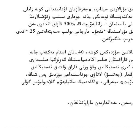
ق مۇرالاردى جيناپ، «جەزقازعان اۋدانىنداعى كونە زامان
مەكتەبىنىڭ تومەنگى جانە جوعارى سىنىپ وقۋشىلارىنا
ارنالعان «الگەبرا» وقۋلىعىن دايىنداعان. 1931 -جىلى باسىلعان ا. زاتايەۆيچتىڭ «500 قازاق اندەرى مەن
كۇيلەرى» جيناعىنا ساتبايەۆ قازاق حالقىنىڭ مۋزىكالىق مۇراسىنىڭ ءىنجۋ- مارجانى بولىپ ەسەپتەلەتىن 25 ءاندى
بەرىپ ەنگىزگەن.
قازاقستاننىڭ قالا، اۋىلدارىندا ساتبايەۆ ەسىمىمەن اتالاتىن جۇزدەگەن كوشە، 40-تان استام مەكتەپ جانە
قازاقستان عىلىم اكادەمياسىنىڭ گەولوگيا عىلىمدارى
ڭ ءىرى تەحنيكالىق وقۋ ورنى قازاق ۇلتتىق تەحنيكالىق
وڭعار (جەتىسۋ) الاتاۋى جوتاسىنداعى مۇزدىق پەن شىڭ،
يەۆيت» مينەرالى، «اكادەميك ساتبايەۆ» گلاديوليۋس گۇلى