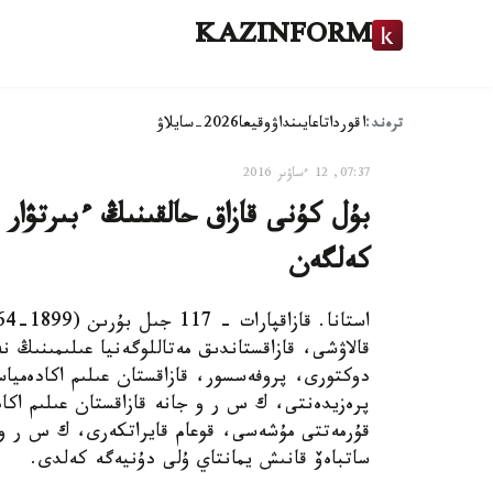
KAZINFORM
ترەند:
اقوردا
تاعايىنداۋ
وقيعا
2026-سايلاۋ
07:37, 12 ءساۋىر 2016
بۇل كۇنى قازاق حالقىنىڭ ءبىرتۋار 
كەلگەن
قالاۋشى، قازاقستاندىق مەتاللوگەنيا عىلىمىنىڭ ن
دوكتورى، پروفەسسور، قازاقستان عىلىم اكادەميا
پرەزيدەنتى، ك س ر و جانە قازاقستان عىلىم اكاد
قۇرمەتتى مۇشەسى، قوعام قايراتكەرى، ك س ر و م
ساتباەۆ قانىش يمانتاي ۇلى دۇنيەگە كەلدى.