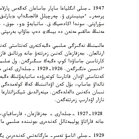
1947 -جىلى انگلياعا ساپار جاساعان كەڭەس پارلا
پرەمەر- ءمينيسترى ۋ. چەرچيلل قالجىڭداپ «بارلىق 
سۇراپتى. سوندا اكادەميك ق. ساتبايەۆ «و، جوق، چ
مەنىڭ حالقىم مەنەن دە بيىك» دەپ جاۋاپ بەرىپتى.
عالىمنىڭ نەگىزگى عىلىمي ەڭبەكتەرى كەنتاستى كەندە
ارنالعان. جەزقازعان كەنىن زەرتتەۋ جانە ورتالىق قاز
كارتاسىن جاساۋدا كوپ ەڭبەك سىڭىرگەن. ول عىلىمعا
ءادىسىن ەنگىزگەن. 1926-
كەنتاستى اۋدان قاتارىنا كوتەرۋدە ساتبايەۆتىڭ ەڭبە
تالداۋ جاساپ، بۇل كەن اۋدانىنىڭ كەڭ كولەمدەگى گە
نىسان ەكەنىن دالەلدەگەن. مينەرالدىق شيكىزاتتارعا 
نازار اۋدارىپ زەرتتەگەن.
1927-1928 -جىلدارى - جەزقازعان، قارساق
جانە قاراتاۋ پوليمەتالل كەندەرى جونىندە عىلىمي ما
1929 -جىلى اتاسۋ تەمىر- مارگانەتس كەندەرىن يگ