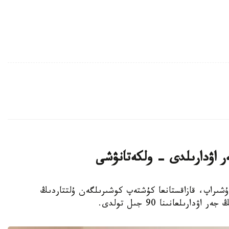
ر اۋدارىلدى - ولكەتانۋشى
عىن-سۇرگىنگە ۇشىراپ، قازاقستانعا كۇشتەپ كوشىرىلگەن ۇلتتاردىڭ
رىلعانىنا 90 جىل تولدى.