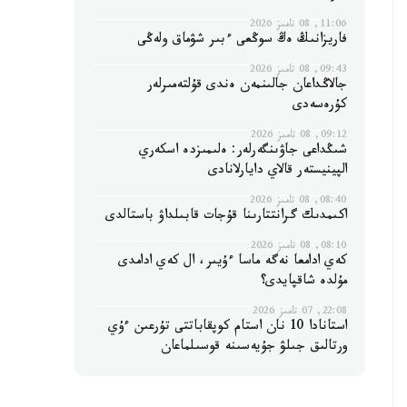
11:06, 08 تامىز 2026
فاريزانىڭ ەڭ سوڭعى ءبىر شۋماق ولەڭى
09:43, 08 تامىز 2026
جالاڭداعان جالىنمەن ەندى قۇلتەمىرلەر
كۇرەسەدى
09:12, 08 تامىز 2026
شىڭداعى جاۋىنگەرلەر: ەلىمىزدە اسكەري
الپينيستەر قالاي دايارلانادى
08:40, 08 تامىز 2026
اكىمدىك گرانتتارىنا قۇجات قابىلداۋ باستالدى
08:10, 08 تامىز 2026
كەي ادامعا نەگە ماسا ءۇيىر، ال كەي ادامدى
مۇلدە شاقپايدى؟
22:08, 07 تامىز 2026
استانادا 10 نان استام كوپقاباتتى تۇرعىن ءۇي
ورتالىق جىلۋ جۇيەسىنە قوسىلماعان