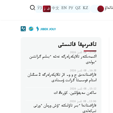
الداۋ
KZ
QZ
РУ
EN
中文
ق ز
ЎЗ
تاقىرىپقا قاتىستى
17:51, 08 تامىز 2026
اكىمدىكتەر تالاپكەرلەرگە نەشە ءبىلىم گرانتىن
ءبولدى
16:38, 08 تامىز 2026
قازاقستاندىق ج و و- لار تالاپكەرلەرگە 2 مىڭنان
استام قوسىمشا گرانت ۇسىنادى
15:12, 08 تامىز 2026
ساكەن سەيفۋللين. كۇرەڭ ات
13:06, 08 تامىز 2026
قازاقستاندا ءبىر تاۋلىكتە ءۇش ورمان ءورتى
تىركەلدى