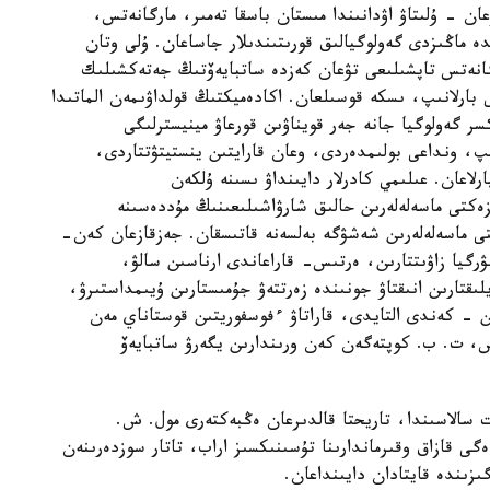
ان - ۇلىتاۋ اۋدانىندا مىستان باسقا تەمىر، مارگانەتس،
ە ماڭىزدى گەولوگيالىق قورىتىندىلار جاساعان. ۇلى وتان
گانەتس تاپشىلىعى تۋعان كەزدە ساتبايەۆتىڭ جەتەكشىلىك
بارلانىپ، ىسكە قوسىلعان. اكادەميكتىڭ قولداۋىمەن الماتىدا
سر گەولوگيا جانە جەر قويناۋىن قورعاۋ مينيسترلىگى
ىپ، ونداعى بولىمدەردى، وعان قارايتىن ينستيتۋتتاردى،
لاعان. عىلىمي كادرلار دايىنداۋ ىسىنە ۇلكەن
زەكتى ماسەلەلەرىن حالىق شارۋاشىلىعىنىڭ مۇددەسىنە
تى ماسەلەلەرىن شەشۋگە بەلسەنە قاتىسقان. جەزقازعان كەن-
لۋرگيا زاۋىتتارىن، ەرتىس- قاراعاندى ارناسىن سالۋ،
لىقتارىن انىقتاۋ جونىندە زەرتتەۋ جۇمىستارىن ۇيىمداستىرۋ،
ن - كەندى التايدى، قاراتاۋ ءفوسفوريتىن قوستاناي مەن
تس، ت. ب. كوپتەگەن كەن ورىندارىن يگەرۋ ساتبايەۆ
ت سالاسىندا، تاريحتا قالدىرعان ەڭبەكتەرى مول. ش.
ى قازاق وقىرماندارىنا تۇسىنىكسىز اراب، تاتار سوزدەرىنەن
ىزىندە قايتادان دايىنداعان.