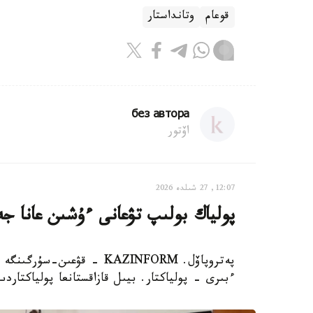
قوعام
وتانداستار
без автора
اۆتور
12:07, 27 شىلدە 2026
پولياك بولىپ تۋعانى ءۇشىن عانا جە
پەتروپاۆل. KAZINFORM - قۋ
ءبىرى - پولياكتار. بيىل قازاقستانعا پولياكتاردىڭ جەر اۋدا