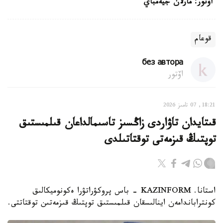
اۆتور: مارلان جيەمباي
قوعام
без автора
اۆتور
18:21, 07 تامىز 2026
قىتايدان تاۋاردى زاڭسىز تاسىمالداعان قىلمىستىق
توپتىڭ قىزمەتى توقتاتىلدى
استانا. KAZINFORM - باس پروكۋراتۋرا ەكونوميكالىق
كونتراباندامەن اينالىسقان قىلمىستىق توپتىڭ قىزمەتىن توقتاتتى.