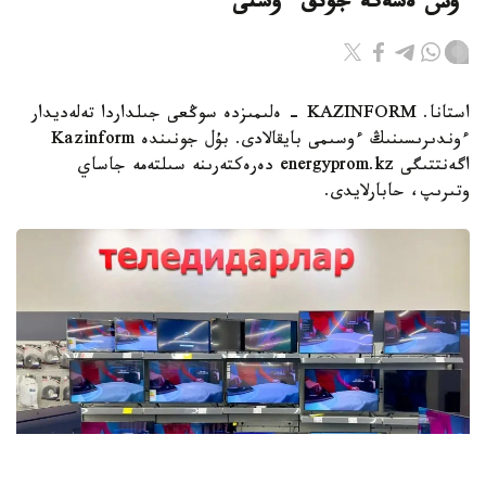
ءۇش ەسەگە جۋىق ءوستى
استانا. KAZINFORM - ەلىمىزدە سوڭعى جىلداردا تەلەديدار
ءوندىرىسىنىڭ ءوسىمى بايقالادى. بۇل جونىندە Kazinform
اگەنتتىگى energyprom.kz دەرەكتەرىنە سىلتەمە جاساي
وتىرىپ، حابارلايدى.