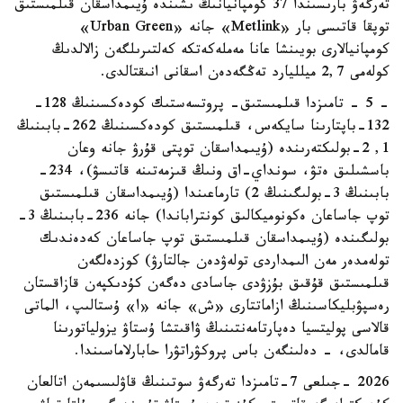
تەرگەۋ بارىسىندا 37 كومپانيانىڭ ىشىندە ۇيىمداسقان قىلمىستىق
توپقا قاتىسى بار «Metlink» جانە «Urban Green»
كومپانيالارى بويىنشا عانا مەملەكەتكە كەلتىرىلگەن زالالدىڭ
كولەمى 2,7 ميلليارد تەڭگەدەن اسقانى انىقتالدى.
- 5 - تامىزدا قىلمىستىق- پروتسەستىك كودەكسىنىڭ 128-
132-باپتارىنا سايكەس، قىلمىستىق كودەكسىنىڭ 262-بابىنىڭ
1, 2-بولىكتەرىندە (ۇيىمداسقان توپتى قۇرۋ جانە وعان
باسشىلىق ەتۋ، سونداي-اق ونىڭ قىزمەتىنە قاتىسۋ)، 234-
بابىنىڭ 3-بولىگىنىڭ 2) تارماعىندا (ۇيىمداسقان قىلمىستىق
توپ جاساعان ەكونوميكالىق كونتراباندا) جانە 236-بابىنىڭ 3-
بولىگىندە (ۇيىمداسقان قىلمىستىق توپ جاساعان كەدەندىك
تولەمدەر مەن الىمداردى تولەۋدەن جالتارۋ) كوزدەلگەن
قىلمىستىق قۇقىق بۇزۋدى جاسادى دەگەن كۇدىكپەن قازاقستان
رەسپۋبليكاسىنىڭ ازاماتتارى «ش» جانە «ا» ۇستالىپ، الماتى
قالاسى پوليتسيا دەپارتامەنتىنىڭ ۋاقىتشا ۇستاۋ يزولياتورىنا
قامالدى، - دەلىنگەن باس پروكۋراتۋرا حابارلاماسىندا.
2026 -جىلعى 7-تامىزدا تەرگەۋ سوتىنىڭ قاۋلىسىمەن اتالعان