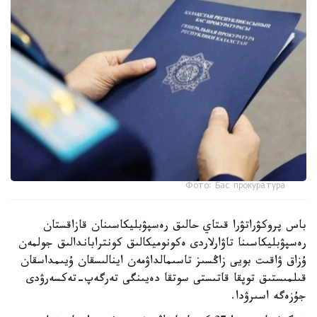
Фото: Бас прокуратура
باس پروكۋراتۋرا قىتاي حالىق رەسپۋبليكاسىنان قازاقستان
رەسپۋبليكاسىنا تاۋارلاردى ەكونوميكالىق كونتراباندالىق جولمەن
ۇزاق ۋاقىت بويى زاڭسىز تاسىمالداۋمەن اينالىسقان ۇيىمداسقان
قىلمىستىق توپقا قاتىستى سوتقا دەيىنگى تەرگەپ-تەكسەرۋدى
جۇزەگە اسىرۋدا.