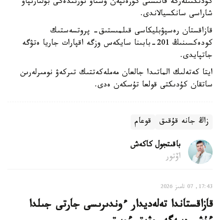
كۇدىكتىلەرگە قاتىستى كۇزەتپەن ۇستاۋ تۇرىندەگى بۇلتارتپاۋ
شاراسى سانكسيالاندى.
قازاقستان رەسپۋبليكاسى قىلمىستىق- پروتسەستىك
كودەكسىنىڭ 201-بابىنا سايكەس وزگە اقپارات جاريا ەتۋگە
جاتپايدى.
ايتا كەتەلىك الماتىدا جالعان مەملەكەتتىك تىركەۋ نومىرلەرىن
ساتقان كۇدىكتى قولعا تۇسكەن ەدى.
زاڭ جانە قۇقىق
قوعام
باقىتجول كاكەش
اۆتور
17:43, 07 تامىز 2026
قازاقستاندا تەلەديدار ءوندىرىسى جارتى جىلدا