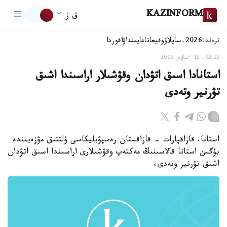
KAZINFORM
ق ز
ترەند:
2026-سايلاۋ
وقيعا
تاعايىنداۋ
اقوردا
02:12, 12 ءساۋىر 2016
استانادا اسىق اتۋدان وقۋشىلار اراسىندا اشىق
تۋرنير وتەدى
استانا. قازاقپارات - قازاقستان رەسپۋبليكاسى ۇلتتىق مۋزەيىندە
بۇگىن استانا قالاسىنىڭ مەكتەپ وقۋشىلارى اراسىندا اسىق اتۋدان
اشىق تۋرنير وتەدى،