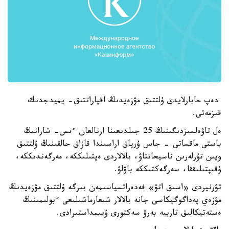
دەپ حابارلايدى ۇلتتىق مۋزەيدىڭ اقپاراتتىق- يميدجدىك
قىزمەتى.
ەل تاۋەلسىزدىگىنىڭ 25 جىلدىعىنا ارنالعان ءىس- شارانىڭ
باستى ماقساتى - جاس ۇرپاق اراسىندا قازاق حالقىنىڭ ۇلتتىق
ويىن تۇرلەرىن ناسيحاتتاۋ، بالالاردى ەپتىلىككە، مەرگەندىككە،
ۇقىپتىلىققا، سەرگەكتىككە باۋلۋ.
تۋرنيردى «اسىق اتۋ» فەدەراتسياسىمەن بىرگە ۇلتتىق مۋزەيدىڭ
مۋزەي پەداگوگيكاسى جانە بالالار شىعارماشىلىعى ءبولىمىنىڭ
ەستەتيكالىق تاربيە بەرۋ سەكتورى ۇيىمداستىرادى.