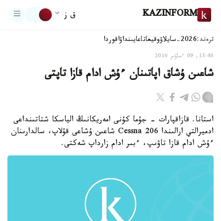
KAZINFORM
ق ز
ترەند:
2026-سايلاۋ
وقيعا
تاعايىنداۋ
اقوردا
13:46, 09 ءساۋىر 2016
شاعىن ۇشاق اپاتىنان ءۇش ادام قازا تاپتى
استانا. قازاقپارات - جۇما كۇنى امەريكانىڭ الياسكا شتاتىنداعى
ادميرالتي ارالىندا Cessna 206 شاعىن ۇشاعى قۇلاپ، سالدارىنان
ءۇش ادام قازا تاۋىپ، ءبىر ادام زارداپ شەكتى.