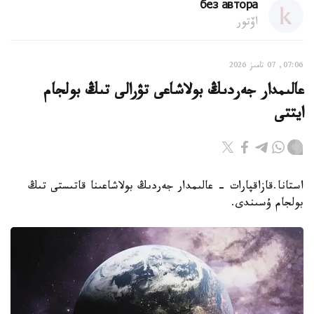
без автора
اۆتور
07:06, 07 تامىز 2026
عالىمدار جەردىڭ بولاشاعى تۋرالى تىڭ بولجام
ايتتى
استانا.قازاقپارات - عالىمدار جەردىڭ بولاشاعىنا قاتىستى تىڭ
بولجام ۇسىندى.