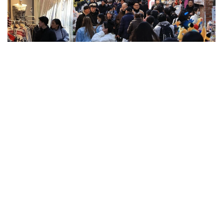
Фото: Yonhap
بۇل قىزمەت ءتۇرى كۇننىڭ ءتۇسۋ باعىتىن ەسەپتەپ، عيماراتتار
مەن اعاشتاردىڭ كولەڭكەسىن ەسكەرەدى. تاعى، قوعامدىق
كولىكتەردىڭ قاي جاعىندا سالقىنداۋعا بولاتىنىن ۇسىنادى.
ايتا كەتەيىك، ەلدە اپتاپ ىستىق شەكەدەن ءوتىپ بارادى.
كەيىنگى كۇندەرى اۋا تەمپەراتۋراسى 43 گرادۋسقا دەيىن
كوتەرىلگەن.
الەم