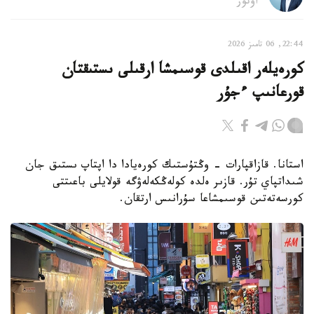
اۆتور
22:44, 06 تامىز 2026
كورەيلەر اقىلدى قوسىمشا ارقىلى ىستىقتان
قورعانىپ ءجۇر
استانا. قازاقپارات - وڭتۇستىك كورەيادا دا اپتاپ ىستىق جان
شىداتپاي تۇر. قازىر ەلدە كولەڭكەلەۋگە قولايلى باعىتتى
كورسەتەتىن قوسىمشاعا سۇرانىس ارتقان.