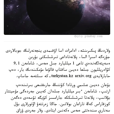
Фото: pixabay.com
ولاردىڭ پىكىرىنشە، ادامزات اسا اۋقىمدى ينجەنەرلىك جوبالاردى
جۇزەگە اسىرا السا، پلانەتاداعى تىرشىلىكتى بۇرىن
ەسەپتەلگەندەي تاعى 1 ميلليارد جىل ەمەس، شامامەن 9,1
كۆادريلليون جىلعا دەيىن ساقتاپ قالۋعا مۇمكىندىك بار، دەپ
حابارلايدى turkystan.kz arxiv.org-كە سىلتەمە جاساپ.
بۇعان دەيىن عىلىمي ورتادا كۇننىڭ جارىقتىعى بىرتىندەپ
ارتىپ، شامامەن ءبىر ميلليارد جىلدان كەيىن جەردەگى مۇحيتتار
بۋلانىپ، پلانەتا تىرشىلىككە جارامسىز كۇيگە تۇسەدى دەگەن
كوزقاراس كەڭ تاراعان بولاتىن. جاڭا زەرتتەۋ اۆتورلارى بۇل
سەناري مىندەتتى ەمەس ەكەنىن ايتادى. ولار جەردى ۇزاق