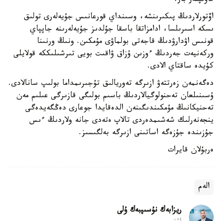
قاۋىپتەر بار.
اۆتورلاردىڭ پىكىرىنشە، وسىنداي قورعانىس جۇيەلەرى تولىق
ىسكە اسىرىلسا، ادامزاتقا باسقا جۇلدىز جۇيەلەرىنە جاپپاي
قونىس اۋدارۋدىڭ قاجەتى بولماۋى مۇمكىن. ونىڭ ورنىنا
وركەنيەت جەردىڭ ءوزىن ۇزاق ۋاقىت بويى تىرشىلىككە قولايلى
كۇيدە ساقتاي الادى.
دەگەنمەن زەرتتەۋ ازىرگە تەوريالىق تۇجىرىمداما بولىپ سانالادى.
ۇسىنىلعان تەحنولوگيالاردىڭ باسىم بولىگى قازىرگى عىلىم مەن
تەحنيكانىڭ مۇمكىندىگىنەن الدەقايدا جوعارى دەڭگەيدەگى
ينجەنەرلىك شەشىمدەردى تالاپ ەتەدى جانە ولاردىڭ ءىس
جۇزىندە جۇزەگە اساتىنى ازىرگە بەلگىسىز.
ەربۇلان قايرات
الەم
ريزابەك نۇسىپبەك ۇلى