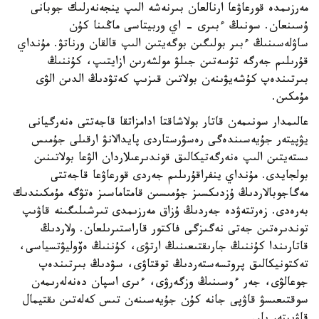
مەرزىمدە قورعاۋعا ارنالعان بىرنەشە الىپ ينجەنەرلىك جوبانى
ۇسىنعان. سونىڭ ءبىرى - اي وربيتاسى ماڭىنا كۇن
ساۋلەسىنىڭ ءبىر بولىگىن بوگەيتىن الىپ قالقان ورناتۋ. مۇنداي
قۇرىلىم جەرگە تۇسەتىن جىلۋ مولشەرىن ازايتىپ، كۇننىڭ
بىرتىندەپ كۇشەيۋىنەن بولاتىن قىزىپ كەتۋدىڭ الدىن الۋى
مۇمكىن.
عالىمدار سونىمەن قاتار بولاشاقتا ادامزاتقا قاجەتتى ەنەرگيانى
يۋپيتەر جۇيەسىندەگى رەسۋرستاردى پايدالانۋ ارقىلى جۇمىس
ىستەيتىن الىپ ەنەرگەتيكالىق قوندىرعىلاردان الۋعا بولاتىنىن
بولجايدى. مۇنداي ينفراقۇرىلىم جەردى قورعاۋعا قاجەتتى
مەگاجوبالاردىڭ ۇزدىكسىز جۇمىسىن قامتاماسىز ەتۋگە مۇمكىندىك
بەرەدى. زەرتتەۋدە جەردىڭ ۇزاق مەرزىمدى تىرشىلىگىنە قاۋىپ
توندىرەتىن جەتى نەگىزگى فاكتور قاراستىرىلعان. ولاردىڭ
قاتارىندا كۇننىڭ جارىقتىعىنىڭ ارتۋى، كۇننىڭ ەۆوليۋتسياسى،
تەكتونيكالىق پروتسەستەردىڭ توقتاۋى، سۋدىڭ بىرتىندەپ
جوعالۋى، جەر ءوسىنىڭ وزگەرۋى، ءىرى اسپان دەنەلەرىمەن
سوقتىعىسۋ قاۋپى جانە كۇن جۇيەسىنەن تىس كەلەتىن ىقتيمال