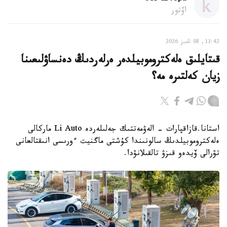
اۆتور
13:42, 08 تامىز 2026
قىتايلىق ەلەكتروموبيلدەر ەرلەردىڭ دەنساۋلىعىنا
زيان كەلتىرە مە؟
استانا.قازاقپارات - الەۋمەتتىك جەلىلەردە Li Auto ماركالى
ەلەكتروموبيلدىڭ سالونىندا كۇشتى ماگنيت ءورىسى انىقتالعانى
تۋرالى ۆيدەو قىزۋ تالقىلانۋدا.