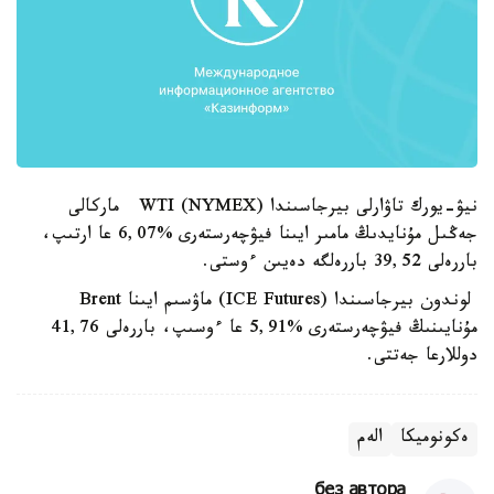
نيۋ-يورك تاۋارلى بيرجاسىندا (NYMEX) WTI ماركالى
جەڭىل مۇنايدىڭ مامىر ايىنا فيۋچەرستەرى %6,07 عا ارتىپ،
باررەلى 39,52 باررەلگە دەيىن ءوستى.
لوندون بيرجاسىندا (ICE Futures) ماۋسىم ايىنا Brent
مۇنايىنىڭ فيۋچەرستەرى %5,91 عا ءوسىپ، باررەلى 41,76
دوللارعا جەتتى.
ەكونوميكا
الەم
без автора