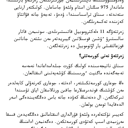
ۆەدومستۆوسىنىڭ تاپسىرىسىمەن جۇرگىزىلگەن زەرتتەۋ بارىسىندا
ماماندار 975 مىڭنان استام ولشەۋ جاساعان. كولىكتەر ارنايى
ستەندتە، سىناق تراسساسىندا، ۇدەۋ، تەجەۋ جانە قۋاتتاۋ
كەزىندە تەكسەرىلگەن.
زەرتتەۋگە 11 ەلەكتروموبيل قاتىستىرىلدى. سونىمەن قاتار
سالىستىرۋ ءۇشىن قوسىلاتىن گيبريدتەر مەن ىشتەن جاناتىن
قوزعالتقىشى بار اۆتوموبيل دە زەرتتەلگەن.
زەرتتەۋ نەنى كورسەتتى؟
سىناق ناتيجەسىندە كولىك كۇرت جىلدامداعاندا نەمەسە
تەجەگەندە ماگنيت ءورىسىنىڭ كۇشەيەتىنى انىقتالعان.
ەڭ جوعارى كورسەتكىشتەر، ادەتتە، جوعارى كەرنەۋلى كابەلدەر
مەن كۇشتىك قوندىرعىلارعا جاقىن ورنالاسقان اياق تۇسىندا
تىركەلگەن. ال دەنەنىڭ كەۋدە جانە باس دەڭگەيىندەگى اسەر
الدەقايدا تومەن بولعان.
كەيبىر نۇكتەلەردە ولشەۋ قۇرالدارى انىقتامالىق دەڭگەيدەن قىسقا
مەرزىمدى اسىپ كەتۋدى كورسەتكەن. دەگەنمەن ادامنىڭ