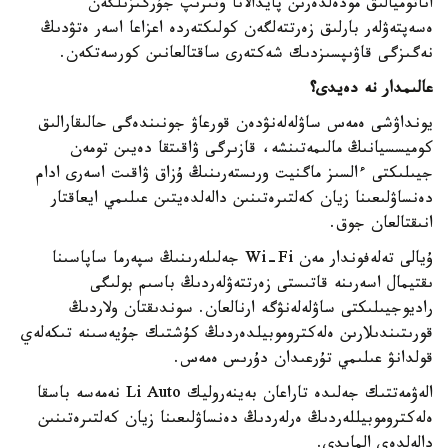
اناتوميالىق مودەلدەرىن پايدالانا وتىرىپ جۇرگىزىلگەن
ەسەپتەۋلەر بارلىق زەرتتەلگەن كولىكتەردە اعزاعا اسەر ەتۋدىڭ
نەگىزگى قاۋىپسىزدىك شەكتەرى ساقتالعانىن كورسەتكەن.
عالىمدار نە دەيدى؟
يونداۋشى ەمەس ساۋلەلەنۋدەن قورعاۋ جونىندەگى حالىقارالىق
كوميسسيانىڭ مالىمەتىنشە، قازىرگى ۋاقىتقا دەيىن تومەن
جيىلىكتى ءالسىز ماگنيت ورىستەرىنىڭ ۇزاق ۋاقىت اسەرى ادام
دەنساۋلىعىنا زيان كەلتىرەتىنىن دالەلدەيتىن عىلىمي ايعاقتار
انىقتالعان جوق.
ۇيالى تەلەفوندار مەن Wi-Fi جەلىلەرىنىڭ سپەرما ساپاسىنا
ىقتيمال اسەرىنە قاتىستى زەرتتەۋلەردىڭ باسىم بولىگى
راديوجيىلىكتى ساۋلەلەنۋگە ارنالعان. سوندىقتان ولاردىڭ
قورىتىندىلارىن ەلەكتروموبيلدەردىڭ كۇشتىك جۇيەسىنە تىكەلەي
قولدانۋ عىلىمي تۇرعىدان دۇرىس ەمەس.
الەۋمەتتىك جەلىدە تاراعان بەينەروليك Li Auto نەمەسە باسقا
ەلەكتروموبيللەردىڭ ەرلەردىڭ دەنساۋلىعىنا زيان كەلتىرەتىنىن
دالەلدەي المايدى.