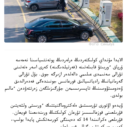
Фото: Синьхуа
الايدا مۇنداي كولىكتەردىڭ ەرلەردىڭ پوتەنتسياسىنا نەمەسە
ۇرپاق ءوربىتۋ قابىلەتىنە (فەرتيلدىگىنە) كەرى اسەر ەتەتىنى
تۋرالى سەنىمدى عىلىمي دالەلدەر ازىرگە جوق. بۇل تۋرالى
گەرمانيانىڭ رادياتسيالىق قورعانىس جونىندەگى فەدەرالدىق
ۆەدومستۆوسىنىڭ تاپسىرىسىمەن جۇرگىزىلگەن زەرتتەۋدەن ءمالىم
بولدى.
ۆيدەو اۆتورى تۇرمىستىق ەلەكتروماگنيتتىك ءورىستى ولشەيتىن
قۇرىلعىنى قوزعالىسسىز تۇرعان كولىكتىڭ ورىندىعىنا قويعان.
قۇرىلعى ەكرانىندا 14 كە دەيىنگى كورسەتكىش پايدا بولىپ،