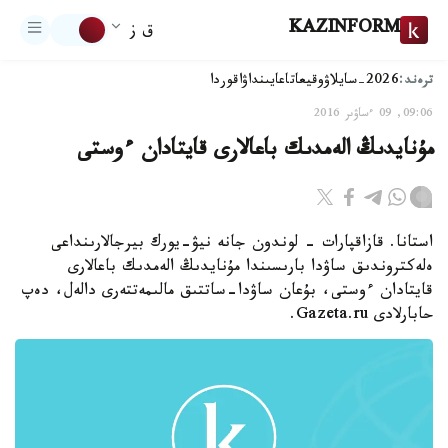
KAZINFORM
ق ز
ترەند:
2026-سايلاۋ
وقيعا
تاعايىنداۋ
اقوردا
09:06, 09 ءساۋىر 2016
مۇنايدىڭ الەمدىك باعالارى قايتادان ءوستى
استانا. قازاقپارات - لوندون جانە نيۋ-يورك بيرجالارىنداعى
ەلەكتروندىق ساۋدا بارىسىندا مۇنايدىڭ الەمدىك باعالارى
قايتادان ءوستى، بۇعان ساۋدا-ساتتىق مالىمەتتەرى دالەل، دەپ
حابارلادى Gazeta.ru.