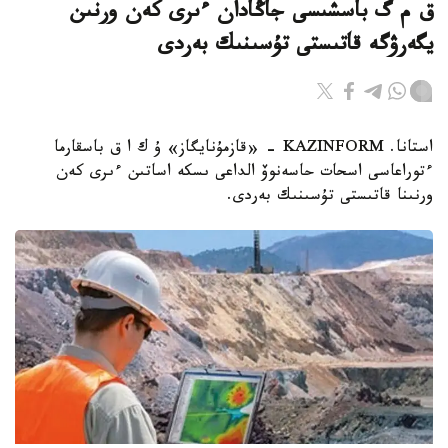
ق م گ باسشىسى جاڭادان ءىرى كەن ورنىن
يگەرۋگە قاتىستى تۇسىنىك بەردى
استانا. KAZINFORM - «قازمۇنايگاز» ۇ ك ا ق باسقارما
ءتوراعاسى اسحات حاسەنوۆ الداعى ىسكە اساتىن ءىرى كەن
ورنىنا قاتىستى تۇسىنىك بەردى.