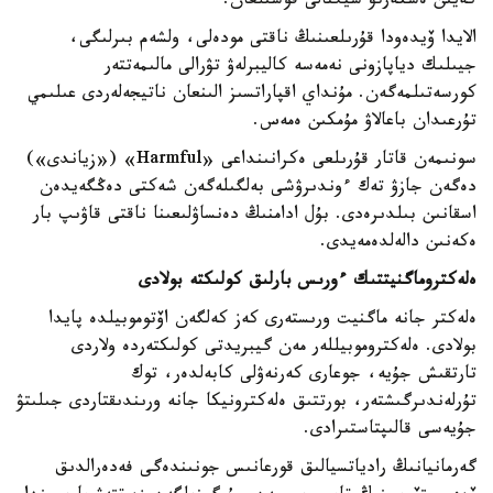
كەيىن ەسكەرتۋ سيگنالى قوسىلعان.
الايدا ۆيدەودا قۇرىلعىنىڭ ناقتى مودەلى، ولشەم بىرلىگى،
جيىلىك دياپازونى نەمەسە كاليبرلەۋ تۋرالى مالىمەتتەر
كورسەتىلمەگەن. مۇنداي اقپاراتسىز الىنعان ناتيجەلەردى عىلىمي
تۇرعىدان باعالاۋ مۇمكىن ەمەس.
سونىمەن قاتار قۇرىلعى ەكرانىنداعى «Harmful» («زياندى»)
دەگەن جازۋ تەك ءوندىرۋشى بەلگىلەگەن شەكتى دەڭگەيدەن
اسقانىن بىلدىرەدى. بۇل ادامنىڭ دەنساۋلىعىنا ناقتى قاۋىپ بار
ەكەنىن دالەلدەمەيدى.
ەلەكتروماگنيتتىك ءورىس بارلىق كولىكتە بولادى
ەلەكتر جانە ماگنيت ورىستەرى كەز كەلگەن اۆتوموبيلدە پايدا
بولادى. ەلەكتروموبيللەر مەن گيبريدتى كولىكتەردە ولاردى
تارتقىش جۇيە، جوعارى كەرنەۋلى كابەلدەر، توك
تۇرلەندىرگىشتەر، بورتتىق ەلەكترونيكا جانە ورىندىقتاردى جىلىتۋ
جۇيەسى قالىپتاستىرادى.
گەرمانيانىڭ رادياتسيالىق قورعانىس جونىندەگى فەدەرالدىق