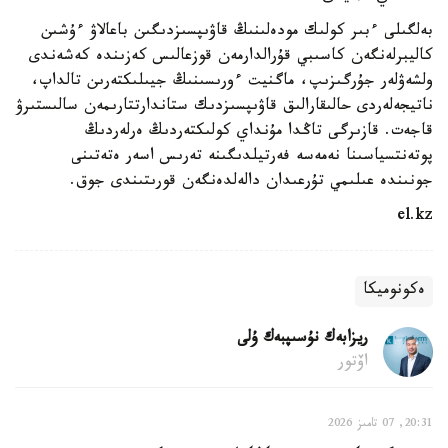
بەلگىلى ءبىر كولىك مودەلىنىڭ قاۋىپسىزدىگىن باعالاۋ ءۇشىن
كاليبرلەنگەن كاسىبي قۇرالدارمەن قوزعالىس كەزىندە كەشەندى
ولشەۋلەر جۇرگىزىپ، ماگنيت ءورىسىنىڭ جيىلىكتەرىن تالداپ،
ناتيجەلەردى حالىقارالىق قاۋىپسىزدىك ستاندارتتارىمەن سالىستىرۋ
قاجەت. قازىرگى تاڭدا مۇنداي كولىكتەردىڭ ەرلەردىڭ
پوتەنتسياسىنا نەمەسە فەرتيلدىگىنە تەرىس اسەر ەتەتىنى
جونىندە عىلىمي تۇرعىدان دالەلدەنگەن قورىتىندى جوق.
el.kz
ەكونوميكا
ريزابەك نۇسىپبەك ۇلى
اۆتور
20:31, 07 تامىز 2026