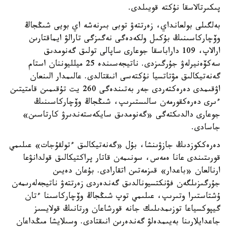
پىكىرتالاسقا نۇكتە قويىلدى.
بەلگىلى بولعانداي، زەرتتەۋ توبى بىرنەشە اي بويى شىڭجاڭ
وۆچاركاسىنىڭ بۇكىل ولكەدەگى نەگىزگى تارالۋ ايماقتارىن
ارالاپ، 109 داراباسقا جوعارى ساپالى تولىق گەنومدىق
سەكۆەنيرلەۋ جۇرگىزدى. ناتيجەسىندە 25 ميلليوننان استام
گەنەتيكالىق مۋتاتسيا نۇكتەسى انىقتالدى. عالىمدار الىنعان
اۋقىمدى دەرەكتەردى جەر بەتىندەگى 260 يت تۇقىمىن قامتيتىن
ءىرى دەرەكقورمەن سالىستىرىپ، شىڭجاڭ وۆچاركاسىنىڭ
جوعارى دالدىكتەگى «گەنومدىق سايكەستەندىرۋ كارتاسىن»
جاسادى.
دەرەككوزدىڭ جازۋىنشا، بۇل «گەنەتيكالىق ءتولقۇجات» عىلىمي
قورىتىندى عانا ەمەس، سونىمەن قاتار پراكتيكالىق قولدانۋعا
ارنالعان «باعدار» قىزمەتىن اتقارادى. بۇعان دەيىن
جۇرگىزىلگەن فۋنكتسيونالدىق گەندەردى زەرتتەۋ ناتيجەلەرىمەن
ۇشتاستىرا وتىرىپ، عىلىمي توپ شىڭجاڭ وۆچاركاسىنا ءتان
گيپوكسياعا توزىمدىلىك جانە قورشاعان ورتانىڭ قولايسىز
جاعدايلارىنا بەيىمدەلۋ گەندەرىن انىقتادى. وسىلايشا مىڭداعان