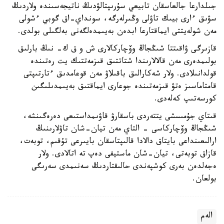
جىلدارعا جالعاسقان تابيعي سۇرىپتالۋدىڭ ناتيجەسىندە ولاردىڭ
سۋىق ءارى بيىك تاۋلى وڭىرلەرگە، سونداي-اق گوبي ءشولى
مەن شولەيتتى ايماقتارعا ابدەن بەيىمدەلگەنى بەلگىلى بولدى.
قازىرگى ۋاقىتتا شىڭجاڭ وۆچاركالارى ش و ق ك- نىڭ بارلىق
بولىمدەرى مەن قالالارىندا شتاتتىق قىزمەتتىك يت رەتىندە
قولدانىلادى. ولار شەكارالىق باقىلاۋ مەن قوعامدىق ءتارتىپتى
قامتاماسىز ەتۋ قىزمەتىندە جوعارى ايماقتىق بەيىمدىلىگىن
كورسەتىپ كەلەدى.
قىتاي جۇمىسشى يتتەردى باسقارۋ قاۋىمداستىعى دەرەگىنشە،
شىڭجاڭ وۆچاركاسى - التاي مەن تيان-شان تاۋلارىنىڭ
ارالىعىنداعى بايتاق دالادا قالىپتاسقان بايىرعى تۇقىم، توبەت،
قازاق توبەتى، تيان-شان ماستيفى دەپ تە اتالادى. ولار
ەجەلدەن بەرى كوشپەندى حالىقتاردىڭ سەنىمدى سەرىگى
بولعان.
الەم