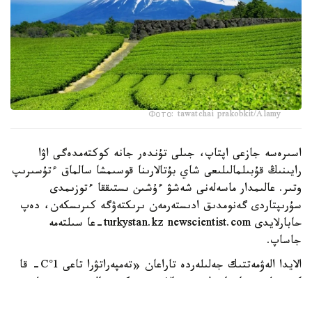
Фото: tawatchai prakobkit/Alamy
اسىرەسە جازعى اپتاپ، جىلى تۇندەر جانە كوكتەمدەگى اۋا
رايىنىڭ قۇبىلمالىلىعى شاي بۇتالارىنا قوسىمشا سالماق ءتۇسىرىپ
وتىر. عالىمدار ماسەلەنى شەشۋ ءۇشىن ىستىققا ءتوزىمدى
سۇرىپتاردى گەنومدىق ادىستەرمەن ىرىكتەۋگە كىرىسكەن، دەپ
حابارلايدى turkystan.kz newscientist.com-عا سىلتەمە
جاساپ.
الايدا الەۋمەتتىك جەلىلەردە تاراعان «تەمپەراتۋرا تاعى 1°C- قا
كوتەرىلسە، ماتچا مۇلدە جوعالادى» دەگەن مالىمدەمەنى عىلىمي
تۇرعىدان دالەلدەنگەن بولجام دەۋگە بولمايدى. قازىرگى