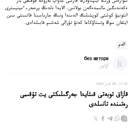
سوارەش وزىنە ايىپتاۋلارعا قارسى جاۋاپ بەرۋگە قۇقىعى بار
ەكەندىگىن مالىمدەگەن بولاتىن. الايدا ەلدىڭ پرەمەر-ءمينيسترى
انتونيۋ كوشتى كوپشىلىك الدىندا ونىڭ جازباسىنا قاتىستى سىن
ايتقان سوڭ وتستاۆكاعا كەتۋ تۋرالى شەشىم قابىلدادى.
الەم
без автора
اۆتور
17:24, 08 تامىز 2026
قازاق توبەتى قىتايدا جەرگىلىكتى يت تۇقىمى
رەتىندە تانىلدى