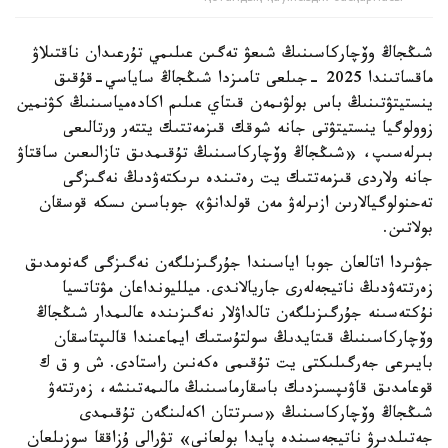
شىڭجاڭ وۆچاركاسىنىڭ شىعۋ تەگىن عىلىمي تۇرعىدان ناقتىلاۋ
ماقساتىندا 2025 -جىلعى تامىزدا شىڭجاڭ ساياسي-قۇقىق
ينستيتۋتىنىڭ باس بولۋىمەن قىتاي عىلىم اكادەمياسىنىڭ كۋنمين
زوولوگيا ينستيتۋتى جانە شوقك قىزمەتتىك يتتەر ورتالىعى
بىرلەسىپ، «شىڭجاڭ وۆچاركاسىنىڭ تۇقىمدىق تازالىعىن ساقتاۋ
جانە ولاردى قىزمەتتىك يت رەتىندە ىرىكتەۋدىڭ نەگىزگى
تەحنولوگيالارىن ازىرلەۋ مەن قولدانۋ» جوباسىن ىسكە قوسقان
بولاتىن.
جۋىردا اتالعان جوبا اياسىندا جۇرگىزىلگەن نەگىزگى گەنومدىق
زەرتتەۋدىڭ ناتيجەلەرى جاريالاندى. ميلليونداعان مۋتاتسيا
نۇكتەسىنە جۇرگىزىلگەن تالداۋلار نەگىزىندە عالىمدار شىڭجاڭ
وۆچاركاسىنىڭ قىتايدىڭ سولتۇستىك ايماعىندا قالىپتاسقان
بايىرعى جەرگىلىكتى يت تۇقىمى ەكەنىن راستادى. ش و ق ك
قوعامدىق قاۋىپسىزدىك باسقارماسىنىڭ مالىمەتىنشە، زەرتتەۋ
شىڭجاڭ وۆچاركاسىنىڭ «سىرتتان اكەلىنگەن تۇقىمدى
جەتىلدىرۋ ناتيجەسىندە پايدا بولعانى» تۋرالى ۇزاققا سوزىلعان