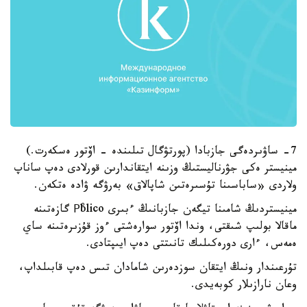
7- ساۋىردەگى جازبادا (پورتۋگال تىلىندە - اۆتور ەسكەرت.)
مينيستر ەكى جۋرناليستىڭ وزىنە ايتقاندارىن قورلادى دەپ ساناپ
ولاردى «ساباسىنا تۇسىرەتىن شاپالاق» بەرۋگە ۋادە ەتكەن.
مينيستردىڭ شامىنا تيگەن جازبانىڭ ءبىرى Pْblico گازەتىنە
ماقالا بولىپ شىقتى، وندا اۆتور سوارەشتى ءوز قۇزىرەتىنە ساي
ەمەس، ءارى دورەكىلىك تانىتتى دەپ ايىپتادى.
تۇرعىندار ونىڭ ايتقان سوزدەرىن شامادان تىس دەپ قابىلداپ،
وعان نارازىلار كوبەيدى.