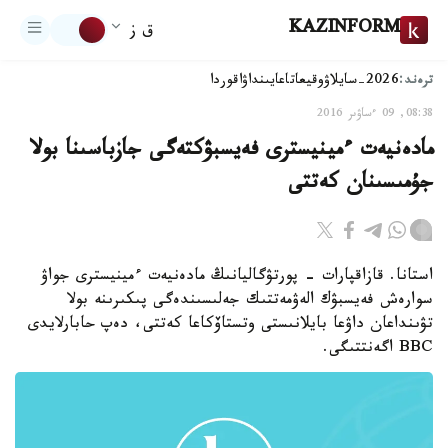
KAZINFORM
ق ز
ترەند:
2026-سايلاۋ
وقيعا
تاعايىنداۋ
اقوردا
08:38, 09 ءساۋىر 2016
مادەنيەت ءمينيسترى فەيسبۋكتەگى جازباسىنا بولا
جۇمىسىنان كەتتى
استانا. قازاقپارات - پورتۋگاليانىڭ مادەنيەت ءمينيسترى جواۋ
سوارەش فەيسبۋك الەۋمەتتىك جەلىسىندەگى پىكىرىنە بولا
تۋىنداعان داۋعا بايلانىستى وتستاۆكاعا كەتتى، دەپ حابارلايدى
BBC اگەنتتىگى.