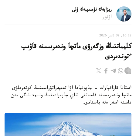
ريزابەك نۇسىپبەك ۇلى
اۆتور
16:18, 08 تامىز 2026
كليماتتىڭ وزگەرۋى ماتچا وندىرىسىنە قاۋىپ
ءتوندىردى
استانا.قازاقپارات - جاپونيادا اۋا تەمپەراتۋراسىنىڭ كوتەرىلۋى
ماتچا وندىرىسىنە قاجەتتى شاي جاپىراعىنىڭ ونىمدىلىگى مەن
دامىنە اسەر ەتە باستادى.