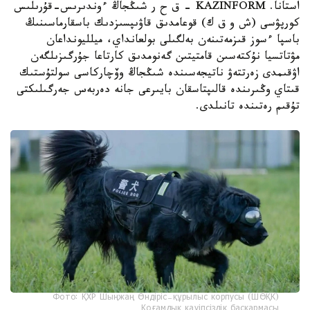
استانا. KAZINFORM – ق ح ر شىڭجاڭ ءوندىرىس-قۇرىلىس
كورپۋسى (ش و ق ك) قوعامدىق قاۋىپسىزدىك باسقارماسىنىڭ
باسپا ءسوز قىزمەتىنەن بەلگىلى بولعانداي، ميلليونداعان
مۋتاتسيا نۇكتەسىن قامتيتىن گەنومدىق كارتاعا جۇرگىزىلگەن
اۋقىمدى زەرتتەۋ ناتيجەسىندە شىڭجاڭ وۆچاركاسى سولتۇستىك
قىتاي وڭىرىندە قالىپتاسقان بايىرعى جانە دەربەس جەرگىلىكتى
تۇقىم رەتىندە تانىلدى.
Фото: ҚХР Шыңжаң Өндіріс-құрылыс корпусы (ШӨҚК)
Қоғамдық қауіпсіздік басқармасы