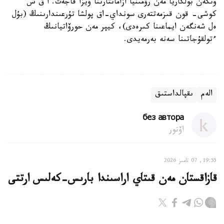
وتكەن بولگاريا مەن رۋمىنيا ازاماتتارىنا ۆيزا قاجەت. ا ق ش
كوشى- قون قىزمەتتەرى سونداي-اق پولشا تۇرعىندارىنىڭ (بۇل
ەل شەنگەن ايماعىنا كىرەدى)، كيپر مەن حورۆاتيانىڭ
ءتولقۇجاتىنا سەنە بەرمەيدى.
الەم
ىقپالداستىق
без автора
اۆتور
19:55, 07 تامىز 2026
قازاقستان مەن قىتاي اراسىندا بارىس-كەلىس ارتتى