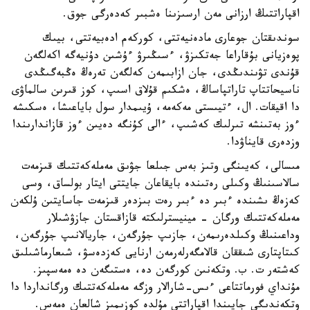
اقپاراتتىڭ ارزانى مەن ارسىزىنا ەشبىر كەدەرگى جوق.
سوندىقتان جوعارى مادەنيەتتى، كوركەم ادەبيەتتى، بيىك
پوەزيانى بۇقاراعا جەتكىزۋ، ءسىڭىرۋ ءۇشىن دۇنيەگە اكەلگەن
قۇندى تۋىندىڭدى، جان ازابىمەن كەلگەن تەرەڭ ەڭبەگىڭدى
ناسيحاتتاپ تاراتپاساڭ، ەشكىم قۇلاق اسىپ، كوز قىرىن سالماۋى
دا اقيقات. ال، ءتيىستى مەكەمە، ۇيىمدار سول باياعىشا، ەسكىشە
ءوز بەتىنشە تىرلىك كەشىپ، ءالى كۇنگە دەيىن ءوز قازاندارىندا
وزدەرى قايناۋدا.
مىسالى، كەيىنگى وتىز بەس جىلعا جۋىق مەملەكەتتىك قىزمەت
سالاسىنىڭ وكىلى رەتىندە بايقاعان جايتتى ايتار بولساق، وسى
كەزەڭ ىشىندە ءبىر دە ءبىر رەت بىزدەر قىزمەت جاسايتىن ۇلكەن
مەملەكەتتىك ورگان - مينيسترلىكتە قازاقستان جازۋشىلار
وداعىنىڭ وكىلدەرىمەن، جازىپ جۇرگەن، جاريالانىپ جۇرگەن،
كىتاپتارى شىققان قالامگەرلەرمەن ارنايى كەزدەسۋ، شىعارماشىلىق
كەشتەر ت. ب. وتكەنىن كورگەن دە، ەستىگەن دە ەمەسپىز.
مۇنداي فورماتتاعى ءىس-شارالار وزگە مەملەكەتتىك ورگانداردا دا
وتكەندىگى جايىندا اقپاراتتى مۇلدە كوزىمىز شالعان ەمەس.