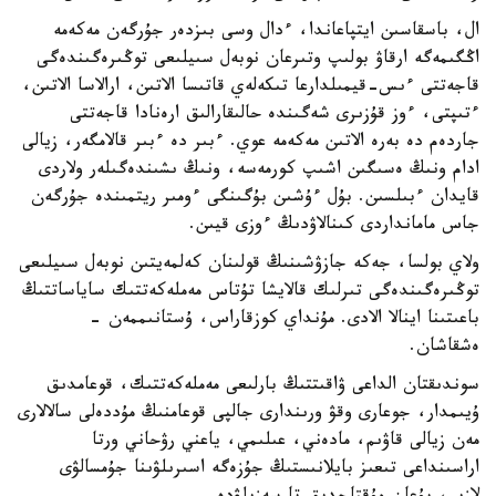
ال، باسقاسىن ايتپاعاندا، ءدال وسى بىزدەر جۇرگەن مەكەمە
اڭگىمەگە ارقاۋ بولىپ وتىرعان نوبەل سىيلىعى توڭىرەگىندەگى
قاجەتتى ءىس-قيمىلدارعا تىكەلەي قاتىسا الاتىن، ارالاسا الاتىن،
ءتىپتى، ءوز قۇزىرى شەگىندە حالىقارالىق ارەنادا قاجەتتى
جاردەم دە بەرە الاتىن مەكەمە عوي. ءبىر دە ءبىر قالامگەر، زيالى
ادام ونىڭ ەسىگىن اشىپ كورمەسە، ونىڭ ىشىندەگىلەر ولاردى
قايدان ءبىلسىن. بۇل ءۇشىن بۇگىنگى ءومىر ريتمىندە جۇرگەن
جاس مامانداردى كىنالاۋدىڭ ءوزى قيىن.
ولاي بولسا، جەكە جازۋشىنىڭ قولىنان كەلمەيتىن نوبەل سىيلىعى
توڭىرەگىندەگى تىرلىك قالايشا تۇتاس مەملەكەتتىك ساياساتتىڭ
باعىتىنا اينالا الادى. مۇنداي كوزقاراس، ۇستانىممەن -
ەشقاشان.
سوندىقتان الداعى ۋاقىتتىڭ بارلىعى مەملەكەتتىك، قوعامدىق
ۇيىمدار، جوعارى وقۋ ورىندارى جالپى قوعامنىڭ مۇددەلى سالالارى
مەن زيالى قاۋىم، مادەني، عىلىمي، ياعني رۋحاني ورتا
اراسىنداعى تىعىز بايلانىستىڭ جۇزەگە اسىرىلۋىنا جۇمسالۋى