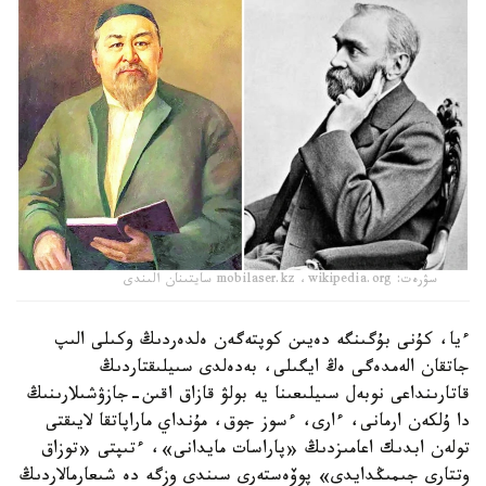
سۋرەت: mobilaser.kz ،wikipedia.org سايتىنان الىندى
ءيا، كۇنى بۇگىنگە دەيىن كوپتەگەن ەلدەردىڭ وكىلى الىپ
جاتقان الەمدەگى ەڭ ايگىلى، بەدەلدى سىيلىقتاردىڭ
قاتارىنداعى نوبەل سىيلىعىنا يە بولۋ قازاق اقىن-جازۋشىلارىنىڭ
دا ۇلكەن ارمانى، ءارى، ءسوز جوق، مۇنداي ماراپاتقا لايىقتى
تولەن ابدىك اعامىزدىڭ «پاراسات مايدانى»، ءتىپتى «توزاق
وتتارى جىمىڭدايدى» پوۆەستەرى سىندى وزگە دە شىعارمالاردىڭ