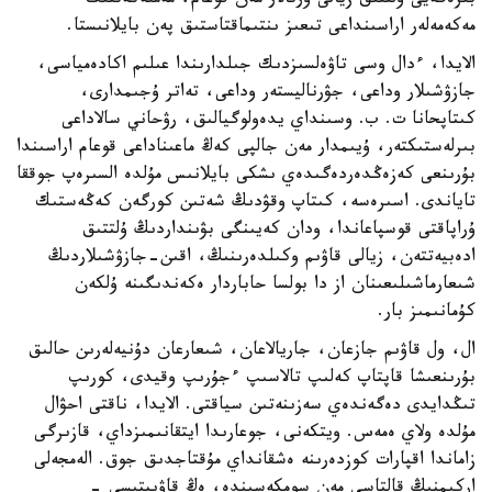
بىرەگەيى ۇلتتىق زيالى ورتالار مەن قوعام، مەملەكەتتىك
مەكەمەلەر اراسىنداعى تىعىز ىنتىماقتاستىق پەن بايلانىستا.
الايدا، ءدال وسى تاۋەلسىزدىك جىلدارىندا عىلىم اكادەمياسى،
جازۋشىلار وداعى، جۋرناليستەر وداعى، تەاتر ۇجىمدارى،
كىتاپحانا ت. ب. وسىنداي يدەولوگيالىق، رۋحاني سالاداعى
بىرلەستىكتەر، ۇيىمدار مەن جالپى كەڭ ماعىناداعى قوعام اراسىندا
بۇرىنعى كەزەڭدەردەگىدەي ىشكى بايلانىس مۇلدە السىرەپ جوققا
تاياندى. اسىرەسە، كىتاپ وقۋدىڭ شەتىن كورگەن كەڭەستىك
ۇراپاقتى قوسپاعاندا، ودان كەيىنگى بۋىنداردىڭ ۇلتتىق
ادەبيەتتەن، زيالى قاۋىم وكىلدەرىنىڭ، اقىن-جازۋشىلاردىڭ
شىعارماشىلىعىنان از دا بولسا حاباردار ەكەندىگىنە ۇلكەن
كۇمانىمىز بار.
ال، ول قاۋىم جازعان، جاريالاعان، شىعارعان دۇنيەلەرىن حالىق
بۇرىنعىشا قاپتاپ كەلىپ تالاسىپ ءجۇرىپ وقيدى، كورىپ
تىڭدايدى دەگەندەي سەزىنەتىن سياقتى. الايدا، ناقتى احۋال
مۇلدە ولاي ەمەس. ويتكەنى، جوعارىدا ايتقانىمىزداي، قازىرگى
زاماندا اقپارات كوزدەرىنە ەشقانداي مۇقتاجدىق جوق. الەمجەلى
اركىمنىڭ قالتاسى مەن سومكەسىندە، ەڭ قاۋىپتىسى -