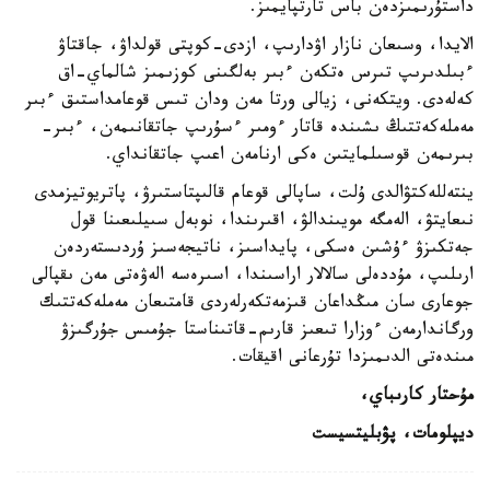
داستۇرىمىزدەن باس تارتپايمىز.
الايدا، وسىعان نازار اۋدارىپ، ازدى-كوپتى قولداۋ، جاقتاۋ
ءبىلدىرىپ تىرس ەتكەن ءبىر بەلگىنى كوزىمىز شالماي-اق
كەلەدى. ويتكەنى، زيالى ورتا مەن ودان تىس قوعامداستىق ءبىر
مەملەكەتتىڭ ىشىندە قاتار ءومىر ءسۇرىپ جاتقانىمەن، ءبىر-
بىرىمەن قوسىلمايتىن ەكى ارنامەن اعىپ جاتقانداي.
ينتەللەكتۋالدى ۇلت، ساپالى قوعام قالىپتاستىرۋ، پاتريوتيزمدى
نىعايتۋ، الەمگە مويىندالۋ، اقىرىندا، نوبەل سىيلىعىنا قول
جەتكىزۋ ءۇشىن ەسكى، پايداسىز، ناتيجەسىز ۇردىستەردەن
ارىلىپ، مۇددەلى سالالار اراسىندا، اسىرەسە الەۋەتى مەن ىقپالى
جوعارى سان مىڭداعان قىزمەتكەرلەردى قامتىعان مەملەكەتتىك
ورگاندارمەن ءوزارا تىعىز قارىم-قاتىناستا جۇمىس جۇرگىزۋ
مىندەتى الدىمىزدا تۇرعانى اقيقات.
مۇحتار كارىباي،
ديپلومات، پۋبليتسيست