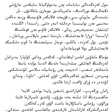
سول كەزەڭدەگى ساياسات پەن يدەولوگياعا سايكەس جازۋشى
ەڭبەگىنىڭ مورالدىك، ماتەريالدىق جوعارى باعالانۋى، ەل
ىشىندەگى جاپپاي سىي-قۇرمەت قالامگەر قاۋىمنىڭ وزىنە دەگەن
سەنىمى مەن بولمىسىنا ەرەكشە اسەر ەتتى. راسىندا، الگىندە
ايتىلعان سەبەپتەرمەن زيالى، قالامگەر قاۋىم مەن قوعامنىڭ
اراسىندا ءوزارا قاجەتتىلىك، بارىنشا تىعىز بايلانىس ورناعان-
تۇعىن. بۇل كەزدە، بالكىم، نوبەل سىيلىعىنىڭ دا كوپ ەشكىمگە
قاجەتتىلىگى بولا قويماعانداي.
مۇحاڭ ماعاۋين اعامىز ايتقانداي، كەڭەس وداعى كۇلپارا ىدىراعان
كەزەڭنىڭ العاشقى جىلدارىندا ەلدىڭ الدىنا مۇلدە باسقا
ماسەلەلەر شىعىپ، ادەبيەت پەن رۋحانيات سالاسى كۇندەلىكتى
ومىردەن تىسقارى شەگەرىلگەن كۇي كەشتى. ءتاۋبا، ونداي
كۇندەر دە ۇزاق ۋاقىت ارتتا قالدى.
زامان وزگەرىپ، اقپاراتتىق تاسقىن پايدا بولدى. الايدا
حالقىمىزدىڭ انا تىلىنە بەت بۇرۋى، ۇلتتىق تامىرلارعا قايتا
ورالۋى، رۋحاني باستاۋلارعا باعىت الۋى كەز-كەلگەن
كەدەرگىلەرگە قاراماستان قارقىندى جالعاسىپ كەلەدى. مىنەكي،