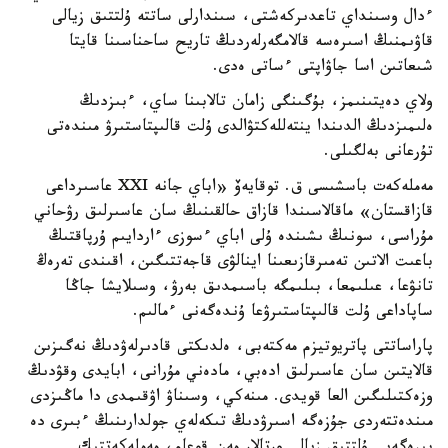
ءدال وسىنداي تاعدىركەشتى، سىندارلى ساتتە ۇلتتىق زيالى
قاۋىمنىڭ اسىرەسە قالامگەرلەردىڭ تاريح ساحناسىنا قايتا
شىعاتىن اسا جاۋاپتى ءساتى ەدى.
ولاي دەيتىنىمز، بۇگىنگى زامان تالابىنا ساي، ءبىزدىڭ
ەلىمىزدىڭ الدىندا ينتەللەكتۋالدى ۇلت قالىپتاستىرۋ مىندەتى
تۇرعانى بەلگىلى.
مەملەكەت باسشىسى ق. توقايەۆ «اباي جانە XXI عاسىرداعى
قازاقستان» ماقالاسىندا قازاق حالقىنىڭ سان عاسىرلىق رۋحاني
مۇراسى، سونىڭ ىشىندە ۇلى اباي ءسوزى ءاردايىم ۇرپاقتىڭ
باعىت الاتىن تەمىرقازىعىنا اينالۋى قاجەتتىگىن، اقىندى تەرەڭ
تانۋعا، عىلىمعا، بىلىمگە باسىمدىق بەرۋ، وسىلايشا جاڭا
ساپاداعى ۇلت قالىپتاستىرۋعا ۇندەگەنى ءمالىم.
پاراساتتى پاتريوتيزم مەكتەبى، ەلدىكتى قادىرلەۋدىڭ نەگىزىن
قالايتىن سان عاسىرلىق ادەبي، مادەني مۇرانى، ابايدى وقۋدىڭ
وزەكتىلىگىن العا قويدى. مىنەكي، وسىناۋ اۋقىمدى دا ماڭىزدى
مىندەتتەردى جۇزەگە اسىرۋدىڭ تىكەلەي جولدارىنىڭ ءبىرى دە