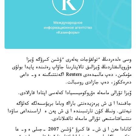
وسى ەلدەردىڭ ءتولقۇجات يەلەرى ءۇشىن كىرۋگە ۆيزا
ەۋروپالىقتاردىڭ ۆيزالىق تالاپتارىنا جاۋاپ رەتىندە پايدا بولۋى
مۇمكىن، دەپ مالىمدەدى Reuters اگەنتتىگىنە ە و- داعى
دەرەككوز، دەپ جازادى روسبالت.
ۆيزا تۋرالى ماسەلە ەۋروكوميسسيادا كەلەسى اپتادا قارالادى.
جاقىندا ا ق ش پرەزيدەنتى باراك وباما بريۋسسەلگە كەلۋگە
نيەتتى. ونىڭ كۇن تارتىبىندە ا ق ش پەن ە اراسىنداعى ساۋدا
ىنتىماقتاستىعى تۋرالى ماسەلە تالقىلانادى.
كانادا مەن ا ق ش- قا كىرۋ ءۇشىن 2007 -جىلى ە و- عا