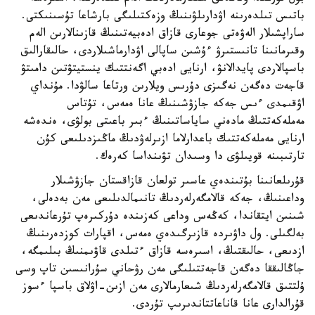
باتىس تىلدەرىنە اۋدارىلۋىنىڭ وزەكتىلىگى بارشاعا تۇسىنىكتى.
ساراپشىلار الەۋەتى جوعارى قازاق ادەبيەتىنىڭ قازىنالارىن الەم
وقىرمانىنا تانىستىرۋ ءۇشىن ساپالى اۋدارماشىلاردى، حالىقارالىق
باسپالاردى پايدالانۋ، ارنايى ادەبي اگەنتتىك ينستيتۋتىن دامىتۋ
قاجەت دەگەن نەگىزى دۇرىس ويلارىن ورتاعا سالۋدا. مۇنداي
اۋقىمدى ءىس جەكە جازۋشىنىڭ عانا ەمەس، تۇتاس
مەملەكەتتىڭ مادەني ساياساتىنىڭ ءبىر باعىتى بولۋى، ەندەشە
ارنايى مەملەكەتتىك باعدارلاما ازىرلەۋدىڭ ماڭىزدىلىعى كۇن
تارتىبىنە قويىلۋى دا وسىدان تۋىنداسا كەرەك.
قۇرىلعانىنا بۇتىندەي عاسىر تولعان قازاقستان جازۋشىلار
وداعىنىڭ، جەكە قالامگەرلەردىڭ تانىمالدىلىعى مەن بەدەلى،
شىنىن ايتقاندا، كەڭەس وداعى كەزىندە دۇركىرەپ تۇرعاندىعى
بەلگىلى. ول داۋىردە قازىرگىدەي ەمەس، اقپارات كوزدەرىنىڭ
ازدىعى، حالىقتىڭ، اسىرەسە قازاق ءتىلدى قاۋىمنىڭ بىلىمگە،
جاڭالىققا دەگەن قاجەتتىلىگى مەن رۋحاني سۇرانىسىن تاپ وسى
ۇلتتىق قالامگەرلەردىڭ شىعارمالارى مەن ازىن-اۋلاق باسپا ءسوز
قۇرالدارى عانا قاناعاتتاندىرىپ تۇردى.