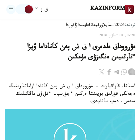
KAZINFORM
ق ز
ترەند:
2026-سايلاۋ
وقيعا
تاعايىنداۋ
اقوردا
07:50, 08 ءساۋىر 2016
ەۋرووداق ەلدەرى ا ق ش پەن كاناداعا ۆيزا
ءتارتىبىن ەنگىزۋى مۇمكىن
استانا. قازاقپارات - ەۋرووداق ا ق ش پەن كانادا ازاماتتارىنىڭ
ەجەلگى قۇرلىق بويىنشا ەركىن ءجۇرىپ- ءتۇرۋى ماڭگىلىك
ەمەس، دەپ سانايدى.