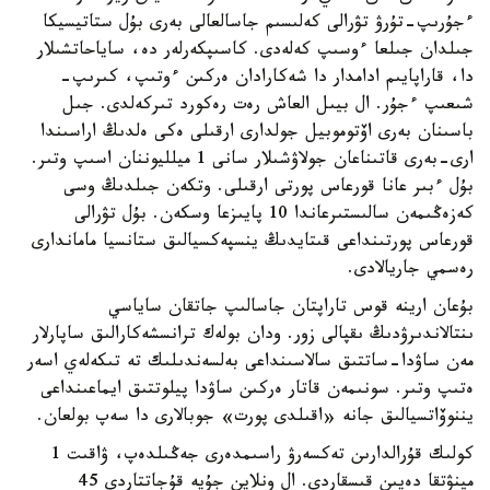
ءجۇرىپ-تۇرۋ تۋرالى كەلىسىم جاسالعالى بەرى بۇل ستاتيسيكا
جىلدان جىلعا ءوسىپ كەلەدى. كاسىپكەرلەر دە، ساياحاتشىلار
دا، قاراپايىم ادامدار دا شەكارادان ەركىن ءوتىپ، كىرىپ-
شىعىپ ءجۇر. ال بيىل العاش رەت رەكورد تىركەلدى. جىل
باسىنان بەرى اۆتوموبيل جولدارى ارقىلى ەكى ەلدىڭ اراسىندا
ارى-بەرى قاتىناعان جولاۋشىلار سانى 1 ميلليوننان اسىپ وتىر.
بۇل ءبىر عانا قورعاس پورتى ارقىلى. وتكەن جىلدىڭ وسى
كەزەڭىمەن سالىستىرعاندا 10 پايىزعا وسكەن. بۇل تۋرالى
قورعاس پورتىنداعى قىتايدىڭ ينسپەكسيالىق ستانسيا ماماندارى
رەسمي جاريالادى.
بۇعان ارينە قوس تاراپتان جاسالىپ جاتقان ساياسي
ىنتالاندىرۋدىڭ ىقپالى زور. ودان بولەك ترانسشەكارالىق ساپارلار
مەن ساۋدا-ساتتىق سالاسىنداعى بەلسەندىلىك تە تىكەلەي اسەر
ەتىپ وتىر. سونىمەن قاتار ەركىن ساۋدا پيلوتتىق ايماعىنداعى
يننوۆاتسيالىق جانە «اقىلدى پورت» جوبالارى دا سەپ بولعان.
كولىك قۇرالدارىن تەكسەرۋ راسىمدەرى جەڭىلدەپ، ۋاقىت 1
مينۋتقا دەيىن قىسقاردى. ال ونلاين جۇيە قۇجاتتاردى 45