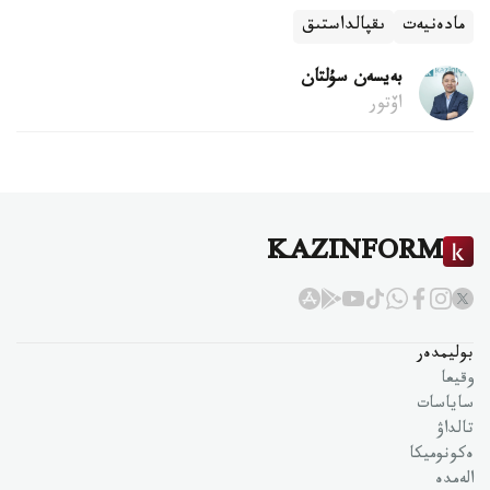
مادەنيەت
ىقپالداستىق
بەيسەن سۇلتان
اۆتور
KAZINFORM
بوليمدەر
وقيعا
ساياسات
تالداۋ
ەكونوميكا
الەمدە