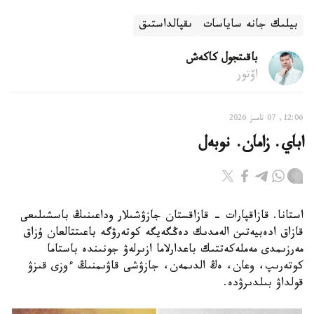
بيلىك جانە ساياسات
ىقپالداستىق
باقىتجول كاكەش
اۆتور
12:06, 07 تامىز 2026
اباي. زامان. نوبەل
استانا. قازاقپارات - قازاقستان جازۋشىلار وداعىنىڭ باسشىلىعى
قازاق ادەبيەتىن الەمدىك دەڭگەيگە كوتەرۋگە باعىتتالعان ۇزاق
مەرزىمدى مەملەكەتتىك باعدارلاما ازىرلەۋ جونىندە باستاما
كوتەرىپ، وعان، ەڭ الدىمەن، جازۋشى قاۋىمنىڭ ءوزى قىزۋ
قولداۋ بىلدىرۋدە.