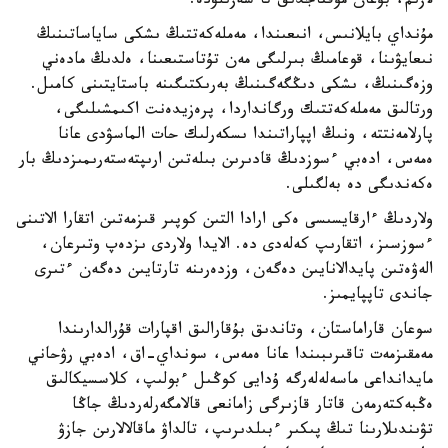
لازىم، بۇعان مۇقتاجدىق تا سەزىلۋدە.
مۇنداي بايلانىس، انىعىندا، مەملەكەتتىڭ ىشكى ساياساتىنىڭ
نىعايۋىنا، قوعامىڭ بىرلىگى مەن تۇتاستىعىنا، ەلدىڭ مادەني
وزەگىنىڭ، ىشكى دىڭگەگىنىڭ بەرىكتىگىنە باستايتىنى كامىل.
ورتالىق مەملەكەتتىك ورگانداردا، پرەزيدەنت اكىمشىلىگى،
پارلامەنتتە، ونىڭ اپپاراتىندا ىسكەرلىك حات الماسۋدى عانا
ەمەس، ادەبي ءسوزدىڭ قادىرىن بىلەتىن ارىپتەستەرىمىزدىڭ بار
ەكەندىگى دە بەلگىلى.
ولاردىڭ ءارقايسىسى ەكى ارادا التىن كوپىر قىزمەتىن اتقارا الاتىنى
ءسوزسىز، اتقارىپ كەلەدى دە. الايدا ولاردى ىزدەپ وتىرعان،
الەۋەتىن پايدالانايىن دەگەن، وزدەرىنە تارتايىن دەگەن ءتىرى
جاندى تاپپايمىز.
سوعان قاراماستان، وتاندىق بۇقارالىق اقپارات قۇرالدارىندا
مەمقىزمەت تاقىرىبىندا عانا ەمەس، سونداي-اق، ادەبي رۋحاني
مايدانداعى ماسەلەلەرگە ۇدايى كوڭىل ءبولىپ، كلاسسيكالىق
ەڭبەكتەرمەن قاتار قازىرگى زامانعى قالامگەرلەردىڭ جاڭا
تۋىندىلارىنا تىڭ پىكىر ءبىلدىرىپ، تالداۋ ماقالالارىن جازۋ