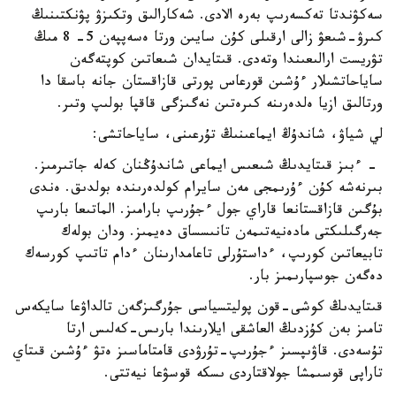
سەكۋندتا تەكسەرىپ بەرە الادى. شەكارالىق وتكىزۋ پۋنكتىنىڭ
كىرۋ-شىعۋ زالى ارقىلى كۇن سايىن ورتا ەسەپپەن 5- 8 مىڭ
تۋريست ارالىعىندا وتەدى. قىتايدان شىعاتىن كوپتەگەن
ساياحاتشىلار ءۇشىن قورعاس پورتى قازاقستان جانە باسقا دا
ورتالىق ازيا ەلدەرىنە كىرەتىن نەگىزگى قاقپا بولىپ وتىر.
لي شياۋ، شاندۇڭ ايماعىنىڭ تۇرعىنى، ساياحاتشى:
- ءبىز قىتايدىڭ شىعىس ايماعى شاندۇڭنان كەلە جاتىرمىز.
بىرنەشە كۇن ءۇرىمجى مەن سايرام كولدەرىندە بولدىق. ەندى
بۇگىن قازاقستانعا قاراي جول ءجۇرىپ بارامىز. الماتىعا بارىپ
جەرگىلىكتى مادەنيەتىمەن تانىسساق دەيمىز. ودان بولەك
تابيعاتىن كورىپ، ءداستۇرلى تاعامدارىنان ءدام تاتىپ كورسەك
دەگەن جوسپارىمىز بار.
قىتايدىڭ كوشى-قون پوليتسياسى جۇرگىزگەن تالداۋعا سايكەس
تامىز بەن كۇزدىڭ العاشقى ايلارىندا بارىس-كەلىس ارتا
تۇسەدى. قاۋىپسىز ءجۇرىپ-تۇرۋدى قامتاماسىز ەتۋ ءۇشىن قىتاي
تاراپى قوسىمشا جولاقتاردى ىسكە قوسۋعا نيەتتى.