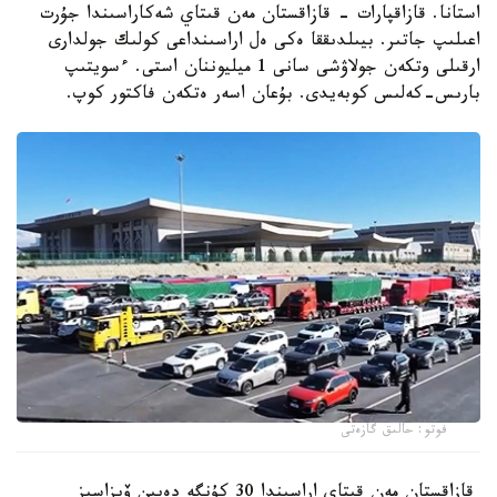
استانا. قازاقپارات - قازاقستان مەن قىتاي شەكاراسىندا جۇرت
اعىلىپ جاتىر. بيىلدىققا ەكى ەل اراسىنداعى كولىك جولدارى
ارقىلى وتكەن جولاۋشى سانى 1 ميليوننان استى. ءسويتىپ
بارىس-كەلىس كوبەيدى. بۇعان اسەر ەتكەن فاكتور كوپ.
فوتو: حالىق گازەتى
قازاقستان مەن قىتاي اراسىندا 30 كۇنگە دەيىن ۆيزاسىز