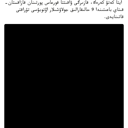
ايتا كەتۋ كەرەك، قازىرگى ۋاقىتتا قورعاس پورتىنان قازاقستان-
قىتاي باعىتىندا 9 حالىقارالىق جولاۋشىلار اۆتوبۋسى تۇراقتى
قاتىنايدى.