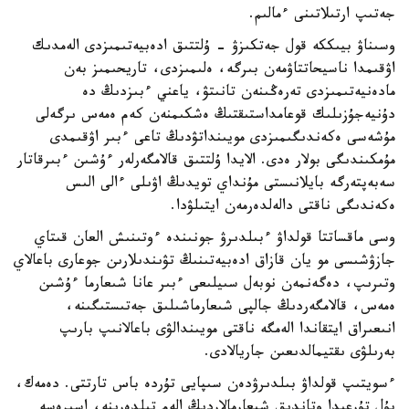
جەتىپ ارتىلاتىنى ءمالىم.
وسىناۋ بيىككە قول جەتكىزۋ - ۇلتتىق ادەبيەتىمىزدى الەمدىك
اۋقىمدا ناسيحاتتاۋمەن بىرگە، ەلىمىزدى، تاريحىمىز بەن
مادەنيەتىمىزدى تەرەڭىنەن تانىتۋ، ياعني ءبىزدىڭ دە
دۇنيەجۇزىلىك قوعامداستىقتىڭ ەشكىمنەن كەم ەمەس ىرگەلى
مۇشەسى ەكەندىگىمىزدى مويىنداتۋدىڭ تاعى ءبىر اۋقىمدى
مۇمكىندىگى بولار ەدى. الايدا ۇلتتىق قالامگەرلەر ءۇشىن ءبىرقاتار
سەبەپتەرگە بايلانىستى مۇنداي تويدىڭ اۋىلى ءالى الىس
ەكەندىگى ناقتى دالەلدەرمەن ايتىلۋدا.
وسى ماقساتتا قولداۋ ءبىلدىرۋ جونىندە ءوتىنىش العان قىتاي
جازۋشىسى مو يان قازاق ادەبيەتىنىڭ تۋىندىلارىن جوعارى باعالاي
وتىرىپ، دەگەنمەن نوبەل سىيلىعى ءبىر عانا شىعارما ءۇشىن
ەمەس، قالامگەردىڭ جالپى شىعارماشىلىق جەتىستىگىنە،
انىعىراق ايتقاندا الەمگە ناقتى مويىندالۋى باعالانىپ بارىپ
بەرىلۋى ىقتيمالدىعىن جاريالادى.
ءسويتىپ قولداۋ بىلدىرۋدەن سىپايى تۇردە باس تارتتى. دەمەك،
بۇل تۇرعىدا وتاندىق شىعارمالاردىڭ الەم تىلدەرىنە، اسىرەسە