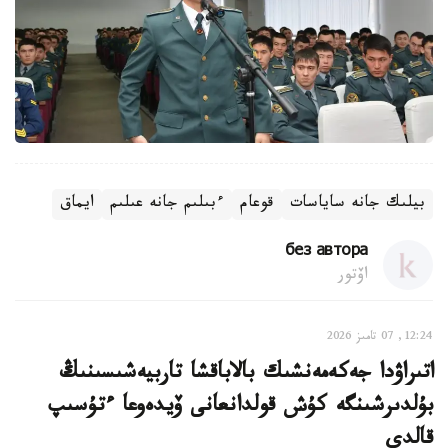
بيلىك جانە ساياسات
قوعام
ءبىلىم جانە عىلىم
ايماق
без автора
اۆتور
12:24, 07 تامىز 2026
اتىراۋدا جەكەمەنشىك بالاباقشا تاربيەشىسىنىڭ
بۇلدىرشىنگە كۇش قولدانعانى ۆيدەوعا ءتۇسىپ
قالدى