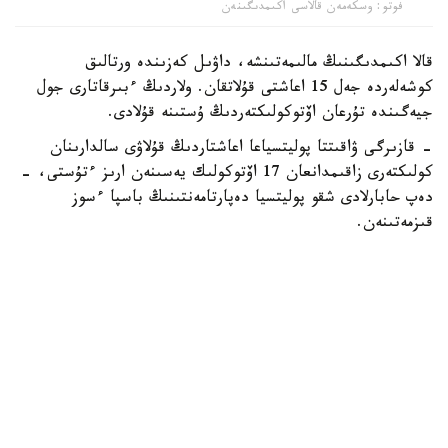
فوتو: وسكەمەن قالاسى اكىمدىگىنەن
قالا اكىمدىگىنىڭ مالىمەتىنشە، داۋىل كەزىندە ورتالىق
كوشەلەردە جەل 15 اعاشتى قۇلاتقان. ولاردىڭ ءبىرقاتارى جول
جيەگىندە تۇرعان اۆتوكولىكتەردىڭ ۇستىنە قۇلادى.
- قازىرگى ۋاقىتتا پوليتسياعا اعاشتاردىڭ قۇلاۋى سالدارىنان
كولىكتەرى زاقىمدانعان 17 اۆتوكولىك يەسىنەن ارىز ءتۇستى، -
دەپ حابارلادى شقو پوليتسيا دەپارتامەنتىنىڭ باسپا ءسوز
قىزمەتىنەن.
پوليتسياعا ءالى بارلىق زارداپ شەككەن كولىك يەلەرى جۇگىنىپ
ۇلگەرمەگەن بولۋى دا مۇمكىن.