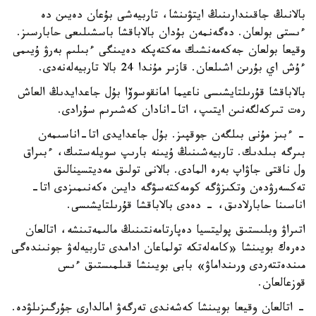
بالانىڭ جاقىندارىنىڭ ايتۋىنشا، تاربيەشى بۇعان دەيىن دە
ءىستى بولعان. دەگەنمەن بۇدان بالاباقشا باسشىلىعى حابارسىز.
وقيعا بولعان جەكەمەنشىك مەكتەپكە دەيىنگى ءبىلىم بەرۋ ۇيىمى
ءۇش اي بۇرىن اشىلعان. قازىر مۇندا 24 بالا تاربيەلەنەدى.
بالاباقشا قۇرىلتايشىسى ناعيما امانقوسوۆا بۇل جاعدايدىڭ العاش
رەت تىركەلگەنىن ايتىپ، اتا-انادان كەشىرىم سۇرادى.
- ءبىز مۇنى بىلگەن جوقپىز. بۇل جاعدايدى اتا-اناسىمەن
بىرگە بىلدىك. تاربيەشىنىڭ ۇيىنە بارىپ سويلەستىك، ءبىراق
ول ناقتى جاۋاپ بەرە المادى. بالانى تولىق مەديتسينالىق
تەكسەرۋدەن وتكىزۋگە كومەكتەسۋگە دايىن ەكەنىمىزدى اتا-
اناسىنا حابارلادىق، - دەدى بالاباقشا قۇرىلتايشىسى.
اتىراۋ وبلىستىق پوليتسيا دەپارتامەنتىنىڭ مالىمەتىنشە، اتالعان
دەرەك بويىنشا «كامەلەتكە تولماعان ادامدى تاربيەلەۋ جونىندەگى
مىندەتتەردى ورىنداماۋ» بابى بويىنشا قىلمىستىق ءىس
قوزعالعان.
- اتالعان وقيعا بويىنشا كەشەندى تەرگەۋ امالدارى جۇرگىزىلۋدە.