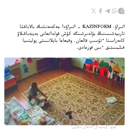
اتىراۋ. KAZINFORM - اتىراۋدا جەكەمەنشىك بالاباقشا
تاربيەشىسىنىڭ بۇلدىرشىنگە كۇش قولدانعانى بەينەباقىلاۋ
كامەراسىنا ءتۇسىپ قالعان. وقيعاعا بايلانىستى پوليتسيا
قىلمىستىق ءىس قوزعادى.
فوتو: ۆيدەودان الىنعان سكرين