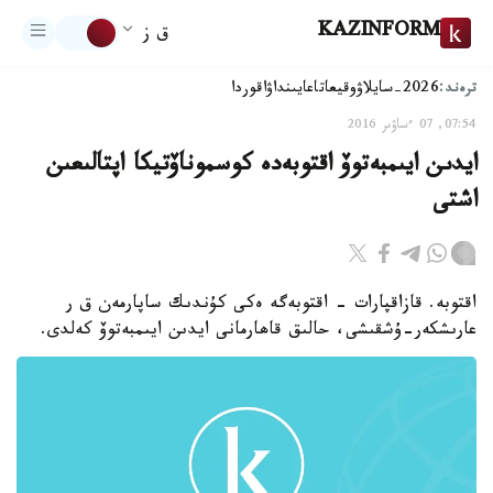
KAZINFORM
ق ز
ترەند:
2026-سايلاۋ
وقيعا
تاعايىنداۋ
اقوردا
07:54, 07 ءساۋىر 2016
ايدىن ايىمبەتوۆ اقتوبەدە كوسموناۆتيكا اپتالىعىن
اشتى
اقتوبە. قازاقپارات - اقتوبەگە ەكى كۇندىك ساپارمەن ق ر
عارىشكەر-ۇشقىشى، حالىق قاھارمانى ايدىن ايىمبەتوۆ كەلدى.