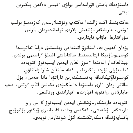
دامىتۋدىڭ باستى قۇرامداسى بولۋى ءتيىس دەگەن پىكىرىن
ايتتى.
مەكتەپتىڭ اكت زالىندا مەكتەپ وقۋشىلارىمەن كەزدەسۋ بولىپ
ءوتتى، عارىشكەر-ۇشقىش ولاردى تولعاندىرعان بارلىق
سۇراقتارعا جاۋاپ قايتاردى.
بۇدان كەيىن ت. احتانوۆ اتىنداعى وبلىستىق دراما تەاترىندا
كوسمموناۆتيكا اپتالىعىنىڭ سالتاناتتى اشىلۋ ءراسىمى بولدى.
جينالعاندار الدىندا ءسوز العان ايدىن ايىمبەتوۆ اقتوبەدە
ءداستۇرلى تۇردە وتكىزىلىپ كەلە جاتقان شارا زاماناۋي
كوسموناۆتيكانىڭ جەتىستىكتەرىن تاراتۋدا عانا ەمەس، بۇل
سالانى ودان ءارى دامىتۋدا دا ماڭىزدى ەكەنىن اتاپ ءوتتى، دەپ
حابارلادى «اقتوبە اقپارات» اقپاراتتىق ورتالىعى.
اقتوبەدە عارىشكەر-ۇشقىش ايدىن ايىمبەتوۆ ك س ر و
عارىشكەر-ۇشقىشى، كەڭەس وداعىنىڭ باتىرى ۆيكتور يۆانوۆيچ
پاتسايەۆتىڭ ەسكەرتكىشىنە گۇل شوقتارىن قويدى.