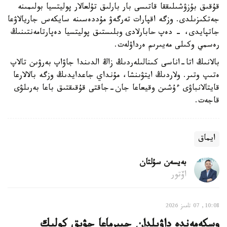
قۇقىق بۇزۋشىلىققا قاتىسى بار بارلىق تۇلعالار پوليتسيا بولىمىنە
جەتكىزىلدى. وزگە اقپارات تەرگەۋ مۇددەسىنە سايكەس جاريالاۋعا
جاتپايدى، - دەپ حابارلادى وبلىستىق پوليتسيا دەپارتامەنتىنىڭ
رەسمي وكىلى مەيىرىم ەرداۋلەت.
بالانىڭ اتا-اناسى كىنالىلەردىڭ زاڭ الدىندا جاۋاپ بەرۋىن تالاپ
ەتىپ وتىر. ولاردىڭ ايتۋىنشا، مۇنداي جاعدايدىڭ وزگە بالالارعا
قايتالانباۋى ءۇشىن وقيعاعا جان-جاقتى قۇقىقتىق باعا بەرىلۋى
قاجەت.
ايماق
بەيسەن سۇلتان
اۆتور
10:08, 07 تامىز 2026
وسكەمەندە داۋىلدان جيىرماعا جۋىق كولىك