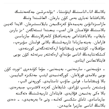
بالانىڭ اتا-اناسىنىڭ ايتۋىنشا، ءبۇلدىرشىن جەكەمەنشىك
بالاباقشاعا نەبارى بەس كۇن بارعان. العاشىندا ونىڭ
مازاسىزدانۋىن بەيىمدەلۋ كەزەڭىمەن بايلانىستىرعان. الايدا كەيىن
بالاسىنىڭ قۇلاعىنان قان اعىپ، يىعىندا تىستەلگەن ءىز بارىن
بايقاپ، بالاباقشاداعى بەينەباقىلاۋ كامەرالارىنىڭ جازباسىن
قاراعان. بەينەجازبادا تاربيەشىنىڭ بالانى قولىنان سۇيرەپ،
جۇلقىلاپ، كۇشتەپ ۇيىقتاتۋعا ارەكەتتەنگەنى كورىنەدى.
كىشكەنتايدىڭ اناسى مۇنداي ارەكەتتەر بىرنەشە كۇن بويى
قايتالانعانىن ايتادى.
- دۇيسەنبى، سارسەنبى، بەيسەنبى، جۇما كۇندەرى ءتورت كۇن
بويى بالامدى قورلاعان. كورگەنىمدى ايتىپ جەتكىزە المايمىن.
بالا ۇيىقتاماسا، قولىن جاۋىپ تاستايدى. كورپەنى الىپ،
ۇستىنەن باسىپ تۇرادى. شايقاعان كەزدە لاقتىرىپ جىبەرەدى.
بالا ەكى بەتىمەن قۇلايدى. قايتادان تاربيەشىنىڭ ەتەگىنە
جارماسادى. تاماق ىشكىسى كەلسە، ونى دا بەرمەيدى، - دەدى
بالانىڭ اناسى جازيرا عابيدەن.