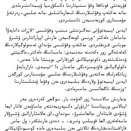
قۇرمەتتى قوناققا وقۋ سىنىپتارىنا ەكسكۋرسيا ۇيىمداستىرىلدى
جانە مەكتەپ وقۋشىلارىنىڭ شىعارماشىلىق جانە عىلىمي-زەرتتەۋ
جۇمىستارى كورمەسىمەن تانىستىردى.
ايدىن ايىمبەتوۆتى سەگىزىنشى سىنىپ وقۋشىسى ءلاززات دانايەۆا
جاساعان ەلەكتر ءورىسى كومەگىمەن عارىش اپپاراتتارىن ۇشىرۋ
جوباسى قىزىقتىردى. مەكتەپ وقۋشىسى مۇنداي تەحنولوگيالاردىڭ
كەلەشەگى زور ەكەنىنە سەنىمدى: ماسسانىڭ ەلەكتر-ماگنيتتى
ۇدەتكىشتەرى ەكونوميكالىق كوزقاراس بويىنشا عانا ەمەس،
ەكولوگيالىق قاۋىپسىزدىگى جاعىنان دا ءتيىمدى. نازاربايەۆ
زياتكەرلىك مەكتەبى وقۋشىلارىنىڭ عىلىمي جۇمىستارىن كورگەن
ايدىن ايىمبەتوۆ ولاردىڭ بىلىمدەرى مەن وقۋعا ۇمتىلىستارىنا
ءوزىنىڭ تاڭعالىسىن جاسىرمادى.
«عارىش سالاسىندا زور الەۋەت بار. سوڭعى كەزدەرى جەر
اينالاسى وربيتاسىنا ءارتۇرلى ەكسپەريمەنتتەر جاساۋمەن قاتار ايعا
ۇشۋدى قايتادان جالعاستىرۋ، سونداي-اق عالامشارارالىق ۇشىرۋلار
ماسەلەلەرى العا قويىلىپ وتىر»، - دەدى عارىشكەر، ول جاس
قازاقستاندىقتاردىڭ تالانتى مەن بىلىمدەرى ەلدە كوسموناۆتيكانى