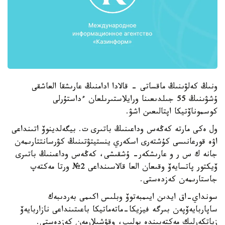
ونىڭ كەلۋىنىڭ ماقساتى - قالادا ادامنىڭ عارىشقا العاشقى
ۇشۋىنىڭ 55 جىلدىعىنا ورايلاستىرىلعان ءداستۇرلى
كوسموناۆتيكا اپتالىعىن اشۋ.
ول ەكى مارتە كەڭەس وداعىنىڭ باتىرى ت. بيگەلدينوۆ اتىنداعى
اۋە قورعانىسى كۇشتەرى اسكەري ينستيتۋتىنىڭ كۋرسانتتارىمەن
جانە ك س ر و عارىشكەر- ۇشقىشى، كەڭەس وداعىنىڭ باتىرى
ۆيكتور پاتسايەۆ وقىعان العا قالاسىنداعى 2№ ورتا مەكتەپ
جاستارىمەن كەزدەستى.
سونداي-اق ايدىن ايىمبەتوۆ وبلىس اكىمى بەردىبەك
ساپاربايەۆپەن بىرگە فيزيكا-ماتەماتيكا باعىتىنداعى نازاربايەۆ
زياتكەرلىك مەكتەبىندە بولىپ، وقۋشىلارمەن كەزدەستى.