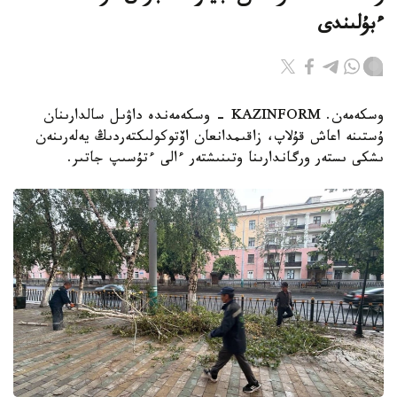
ءبۇلىندى
وسكەمەن. KAZINFORM - وسكەمەندە داۋىل سالدارىنان
ۇستىنە اعاش قۇلاپ، زاقىمدانعان اۆتوكولىكتەردىڭ يەلەرىنەن
ىشكى ىستەر ورگاندارىنا وتىنىشتەر ءالى ءتۇسىپ جاتىر.