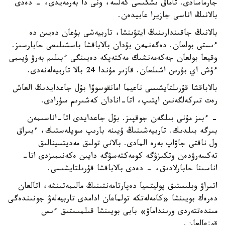
جارماسادى. تاماق ىشكىسى كەلسە، ونى دا بەرمەيدى، - دەدى
بالانىڭ اناسى جازيرا عابيدەن.
بالانىڭ جاقىندارىنىڭ ايتۋىنشا، تاربيەشى بۇعان دەيىن دە
ءىستى بولعان. دەگەنمەن بۇدان بالاباقشا باسشىلىعى حابارسىز.
وقيعا بولعان جەكەمەنشىك مەكتەپكە دەيىنگى ءبىلىم بەرۋ ۇيىمى
ءۇش اي بۇرىن اشىلعان. قازىر مۇندا 24 بالا تاربيەلەنەدى.
بالاباقشا قۇرىلتايشىسى ناعيما امانقوسوۆا بۇل جاعدايدىڭ العاش
رەت تىركەلگەنىن ايتىپ، اتا-انادان كەشىرىم سۇرادى.
- ءبىز مۇنى بىلگەن جوقپىز. بۇل جاعدايدى اتا-اناسىمەن
بىرگە بىلدىك. تاربيەشىنىڭ ۇيىنە بارىپ سويلەستىك، ءبىراق
ول ناقتى جاۋاپ بەرە المادى. بالانى تولىق مەديتسينالىق
تەكسەرۋدەن وتكىزۋگە كومەكتەسۋگە دايىن ەكەنىمىزدى اتا-
اناسىنا حابارلادىق، - دەدى بالاباقشا قۇرىلتايشىسى.
اتىراۋ وبلىستىق پوليتسيا دەپارتامەنتىنىڭ مالىمەتىنشە، اتالعان
دەرەك بويىنشا «كامەلەتكە تولماعان ادامدى تاربيەلەۋ جونىندەگى
مىندەتتەردى ورىنداماۋ» بابى بويىنشا قىلمىستىق ءىس
قوزعالعان.