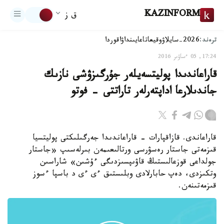
KAZINFORM
ق ز
ترەند:
2026-سايلاۋ
وقيعا
تاعايىنداۋ
اقوردا
17:24, 05 ءساۋىر 2016
قاراعاندىدا پوليتسەيلەر جۇرگىزۋشى نازىك
جاندىلارعا اداپتەرلەر تاراتتى - فوتو
قاراعاندى. قازاقپارات - قاراعاندىدا جەرگىلىكتى پوليتسيا
قىزمەتى جاستار رەسۋرسى ورتالىعىمەن بىرلەسىپ «جاستار
جولداعى قوزعالىستىڭ قاۋىپسىزدىگى ءۇشىن» شاراسىن
وتكىزدى، دەپ حابارلادى وبلىستىق ءى ءى د باسپا ءسوز
قىزمەتىنەن.