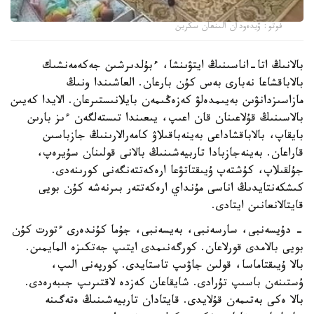
فوتو: ۆيدەودان الىنعان سكرين
بالانىڭ اتا-اناسىنىڭ ايتۋىنشا، ءبۇلدىرشىن جەكەمەنشىك
بالاباقشاعا نەبارى بەس كۇن بارعان. العاشىندا ونىڭ
مازاسىزدانۋىن بەيىمدەلۋ كەزەڭىمەن بايلانىستىرعان. الايدا كەيىن
بالاسىنىڭ قۇلاعىنان قان اعىپ، يىعىندا تىستەلگەن ءىز بارىن
بايقاپ، بالاباقشاداعى بەينەباقىلاۋ كامەرالارىنىڭ جازباسىن
قاراعان. بەينەجازبادا تاربيەشىنىڭ بالانى قولىنان سۇيرەپ،
جۇلقىلاپ، كۇشتەپ ۇيىقتاتۋعا ارەكەتتەنگەنى كورىنەدى.
كىشكەنتايدىڭ اناسى مۇنداي ارەكەتتەر بىرنەشە كۇن بويى
قايتالانعانىن ايتادى.
- دۇيسەنبى، سارسەنبى، بەيسەنبى، جۇما كۇندەرى ءتورت كۇن
بويى بالامدى قورلاعان. كورگەنىمدى ايتىپ جەتكىزە المايمىن.
بالا ۇيىقتاماسا، قولىن جاۋىپ تاستايدى. كورپەنى الىپ،
ۇستىنەن باسىپ تۇرادى. شايقاعان كەزدە لاقتىرىپ جىبەرەدى.
بالا ەكى بەتىمەن قۇلايدى. قايتادان تاربيەشىنىڭ ەتەگىنە