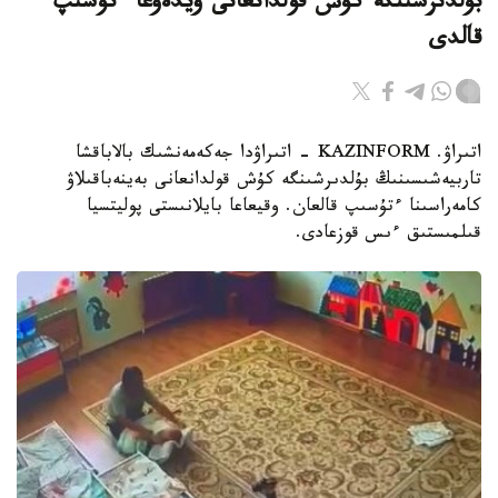
بۇلدىرشىنگە كۇش قولدانعانى ۆيدەوعا ءتۇسىپ
قالدى
اتىراۋ. KAZINFORM - اتىراۋدا جەكەمەنشىك بالاباقشا
تاربيەشىسىنىڭ بۇلدىرشىنگە كۇش قولدانعانى بەينەباقىلاۋ
كامەراسىنا ءتۇسىپ قالعان. وقيعاعا بايلانىستى پوليتسيا
قىلمىستىق ءىس قوزعادى.