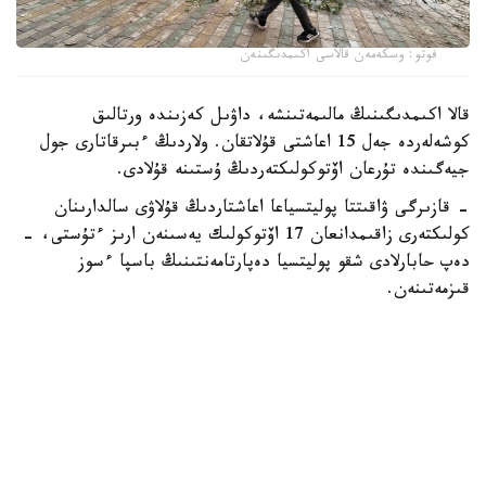
فوتو: وسكەمەن قالاسى اكىمدىگىنەن
قالا اكىمدىگىنىڭ مالىمەتىنشە، داۋىل كەزىندە ورتالىق
كوشەلەردە جەل 15 اعاشتى قۇلاتقان. ولاردىڭ ءبىرقاتارى جول
جيەگىندە تۇرعان اۆتوكولىكتەردىڭ ۇستىنە قۇلادى.
- قازىرگى ۋاقىتتا پوليتسياعا اعاشتاردىڭ قۇلاۋى سالدارىنان
كولىكتەرى زاقىمدانعان 17 اۆتوكولىك يەسىنەن ارىز ءتۇستى، -
دەپ حابارلادى شقو پوليتسيا دەپارتامەنتىنىڭ باسپا ءسوز
قىزمەتىنەن.
پوليتسياعا ءالى بارلىق زارداپ شەككەن كولىك يەلەرى جۇگىنىپ
ۇلگەرمەگەن بولۋى دا مۇمكىن.