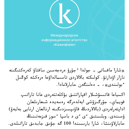
«شارا ماقساتى - جولدا ءجۇرۋ ەرەجەسىن ساقتاۋ كەرەكتىگىنە
نازار اۋدارتۋ. كولىكتە بالالاردى تاسىمالداۋعا ەرەكشە كوڭىل
ءبولىندى»، - دەلىنگەن حابارلامادا.
اكسياعا قاتىسۋشىلار اقپاراتتىق بۋكلەتتەردى عانا تاراتىپ
قويماي، جۇرگىزۋشى ايەلدەرگە رەسەيدە شىعارىلعان
اداپتەرلەردى (بالالاردىڭ قاۋىپسىزدىگىنە ارنالعان ارنايى بەلبەۋ)
ۇسىندى. وبلىستىق ءى ءى د باسپا ءسوز قىزمەتىنىڭ
حابارلاۋىنشا، شارا بارىسىندا 100 گە جۋىق جابدىق تاراتىلدى.