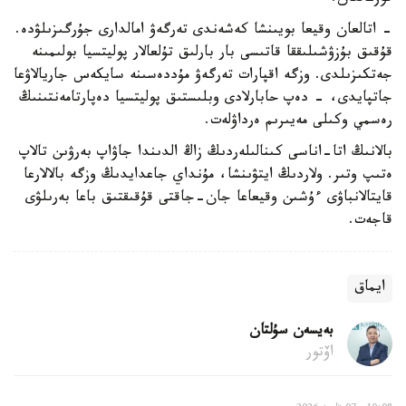
- اتالعان وقيعا بويىنشا كەشەندى تەرگەۋ امالدارى جۇرگىزىلۋدە.
قۇقىق بۇزۋشىلىققا قاتىسى بار بارلىق تۇلعالار پوليتسيا بولىمىنە
جەتكىزىلدى. وزگە اقپارات تەرگەۋ مۇددەسىنە سايكەس جاريالاۋعا
جاتپايدى، - دەپ حابارلادى وبلىستىق پوليتسيا دەپارتامەنتىنىڭ
رەسمي وكىلى مەيىرىم ەرداۋلەت.
بالانىڭ اتا-اناسى كىنالىلەردىڭ زاڭ الدىندا جاۋاپ بەرۋىن تالاپ
ەتىپ وتىر. ولاردىڭ ايتۋىنشا، مۇنداي جاعدايدىڭ وزگە بالالارعا
قايتالانباۋى ءۇشىن وقيعاعا جان-جاقتى قۇقىقتىق باعا بەرىلۋى
قاجەت.
ايماق
بەيسەن سۇلتان
اۆتور