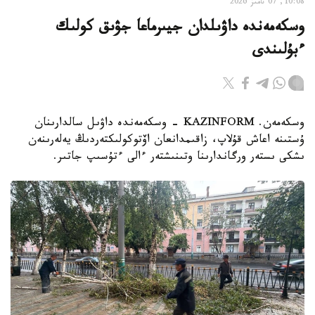
10:08, 07 تامىز 2026
وسكەمەندە داۋىلدان جيىرماعا جۋىق كولىك
ءبۇلىندى
وسكەمەن. KAZINFORM - وسكەمەندە داۋىل سالدارىنان
ۇستىنە اعاش قۇلاپ، زاقىمدانعان اۆتوكولىكتەردىڭ يەلەرىنەن
ىشكى ىستەر ورگاندارىنا وتىنىشتەر ءالى ءتۇسىپ جاتىر.