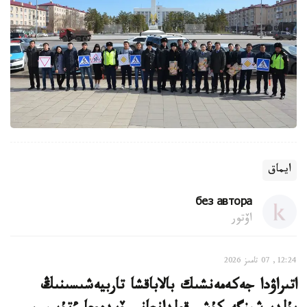
ايماق
без автора
اۆتور
12:24, 07 تامىز 2026
اتىراۋدا جەكەمەنشىك بالاباقشا تاربيەشىسىنىڭ