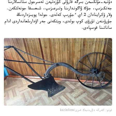
دۇنيە-مۇلكىمەن بىرگە قارۋلى كۇزەتپەن تەمىرجول ستانسالارىنا
جەتكىزىپ، جۇك ۆاگوندارىنا وتىرعىزىپ، شىعىسقا جونەلتكەن.
ولار ۋكراينادان 2 اي ءجۇرىپ كەلدى. جولدا پويىزداردىڭ
جۇرۋىنەن تۇرۋى كوپ بولدى، ويتكەنى جەر اۋدارىلعانداردى ادام
ساناتىنا قوسپادى.
فوتو: اقەركە داۋرەنبەك قىزى/kazinform