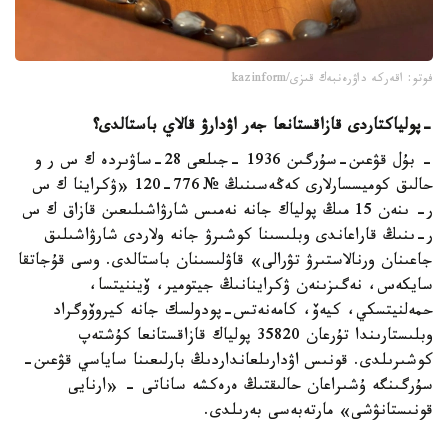
فوتو: اقەركە داۋرەنبەك قىزى/kazinform
-
پولياكتاردى قازاقستانعا جەر اۋدارۋ قالاي باستالدى؟
- بۇل قۋعىن-سۇرگىن 1936 -جىلعى 28-ساۋىردە ك س ر و
حالىق كوميسسارلارى كەڭەسىنىڭ № 776-120 «ۋكراينا ك س
ر- ىنەن 15 مىڭ پولياك جانە نەمىس شارۋاشىلىعىن قازاق ك س
ر-ىنىڭ قاراعاندى وبلىسىنا كوشىرۋ جانە ولاردى شارۋاشىلىق
جاعىنان ورنالاستىرۋ تۋرالى» قاۋلىسىنان باستالدى. وسى قۇجاتقا
سايكەس، نەگىزىنەن ۋكراينانىڭ جيتومير، ۆيننيتسا،
حمەلنيتسكي، كيەۆ، كامەنەتس-پودولسك جانە كيروۆوگراد
وبلىستارىندا تۇرعان 35820 پولياك قازاقستانعا كۇشتەپ
كوشىرىلدى. قونىس اۋدارىلعانداردىڭ بارلىعىنا ساياسي قۋعىن-
سۇرگىنگە ۇشىراعان حالىقتىڭ ەرەكشە ساناتى - «ارنايى
قونىستانۋشى» مارتەبەسى بەرىلدى.