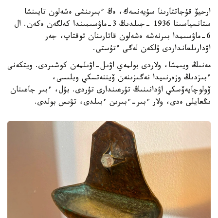
ارحيۆ قۇجاتتارىنا سۇيەنسەك، ەڭ ءبىرىنشى ەشەلون تايىنشا
ستانسياسىنا 1936 -جىلدىڭ 3-ماۋسىمىندا كەلگەن ەكەن. ال
6-ماۋسىمدا بىرنەشە ەشەلون قاتارىنان توقتاپ، جەر
اۋدارىلعانداردى ۇلكەن لەگى ءتۇستى.
مەنىڭ ويىمشا، ولاردى بولمەي اۋىل-اۋىلمەن كوشىردى. ويتكەنى
ءبىزدىڭ وزەرنىيدا نەگىزىنەن ۆيننەتسكي وبلىسى،
ۆولوچايەۆسكي اۋدانىنىڭ تۇرعىندارى تۇردى. بۇل، ءبىر جاعىنان
ىڭعايلى ەدى، ولار ءبىر-ءبىرىن ءبىلدى، تۋىس بولدى.