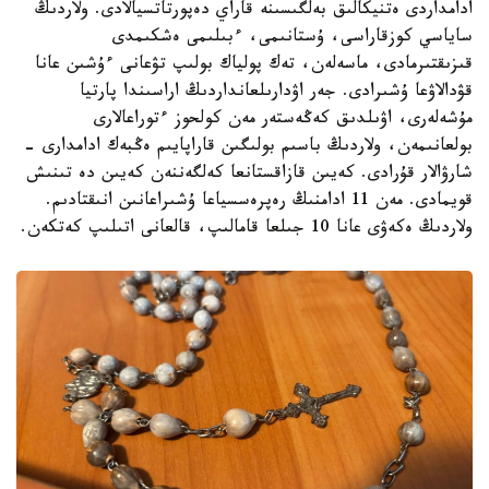
ادامداردى ەتنيكالىق بەلگىسىنە قاراي دەپورتاتسيالادى. ولاردىڭ
ساياسي كوزقاراسى، ۇستانىمى، ءبىلىمى ەشكىمدى
قىزىقتىرمادى، ماسەلەن، تەك پولياك بولىپ تۋعانى ءۇشىن عانا
قۋدالاۋعا ۇشىرادى. جەر اۋدارىلعانداردىڭ اراسىندا پارتيا
مۇشەلەرى، اۋىلدىق كەڭەستەر مەن كولحوز ءتوراعالارى
بولعانىمەن، ولاردىڭ باسىم بولىگىن قاراپايىم ەڭبەك ادامدارى -
شارۋالار قۇرادى. كەيىن قازاقستانعا كەلگەننەن كەيىن دە تىنىش
قويمادى. مەن 11 ادامنىڭ رەپرەسسياعا ۇشىراعانىن انىقتادىم.
ولاردىڭ ەكەۋى عانا 10 جىلعا قامالىپ، قالعانى اتىلىپ كەتكەن.