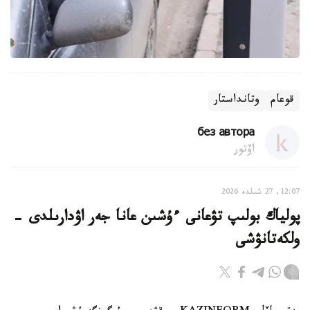
قوعام
وتانداستار
без автора
اۆتور
12:07, 27 شىلدە 2026
پولياك بولىپ تۋعانى ءۇشىن عانا جەر اۋدارىلدى -
ولكەتانۋشى