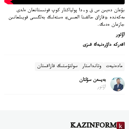
بۇعان دەيىن س ق و-دا پولياكتار كوپ قونىستانعان ەلدى
مەكەندە «قازاق حالقىنا العىس» ەستەلىك بەلگىسى قويىلعانىن
جازعان ەدىك.
اۆتور
اقەركە داۋرەنبەك قىزى
مادەنيەت
وتانداستار
سولتۇستىك قازاقستان
بەيسەن سۇلتان
اۆتور
KAZINFORM