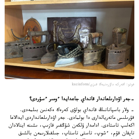
فوتو: اقەركە داۋرەنبەك قىزى/kazinform
-
جەر اۋدارىلعاندار قانداي جاعدايدا ءومىر ءسۇردى؟
- ولار باسپانانىڭ قانداي بولۋى كەرەك ەكەنىن بىلمەدى.
قۇرىلىس ماتەريالدارى دا بولمادى. جەر اۋدارىلعانداردى ايدالاعا
اكەلىپ تاستادى. ادامدار ۇلكەن شۇڭقىر قازىپ، ىشىنە اينالادان
تاپقان قۇم، ءشوپ، تاستى تاستاپ، جىلقىلارىمەن بالشىق