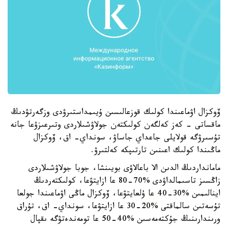
ۆوكزال اۋماعىندا كولىك قوزعالىسىن ۇيىمداستىرۋدى وزگەرتۋدىڭ
ماقساتى - كەز كەلگەن كولىكتەن جولاۋشىلاردى وتىرعىزۋعا جانە
تۇسىرۋگە قولايلى جاعداي جاساۋ، سونداي- اق، ۆوكزال
ماڭىندا كولىك اعىنىن تارتىپكە كەلتىرۋ.
مامانداردىڭ الدىن الا باعالاۋى بويىنشا، جوبا جولاۋشىلاردى
زاڭسىز تاسىمالداۋدى %70-80 عا ازايتۋعا، كولىكتەردىڭ
اينالىمىن %30-40 عا ۇلعايتۋعا، ۆوكزال ماڭى اۋماعىندا جولعا
تۇسەتىن سالماقتى %20-30 عا ازايتۋعا، سونداي- اق، تۇراق
ورىندارىنىڭ جۇكتەمەسىن %40-50 عا تومەندەتۋگە ىقپال