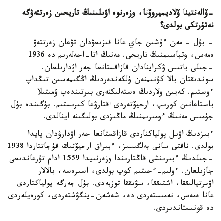
-
ۆالەنتينا ۆلاديميروۆنا، وزەرنوە اۋىلىنىڭ تاريحىن زەرتتەۋگە
نە
تۇرتكى بولدى؟
- بۇل - مەن ءۇشىن جاي عانا قىزىعۋدان تۋعان زەرتتەۋ
ەمەس، وتباسىمنىڭ تاريحى. مەنىڭ اتا-اجەلەرىم دە 1936
-جىلى باتىس ۋكراينادان قازاقستانعا جەر اۋدارىلعان.
سوندىقتان بالا كۇنىمنەن ۇلكەندەردىڭ اڭگىمەسىن تىڭداپ
ءوستىم. كەيىن ولاردىڭ ەستەلىكتەرى بىرتىندەپ ۇمىتىلا
باستاعانىن كورىپ، ارحيۆتەردى اقتارۋعا كىرىستىم. بۇگىندە بۇل
جۇمىس مەنىڭ ءومىرىمنىڭ ماڭىزدى بولىگىنە اينالدى.
ءبىزدىڭ اۋىل پولياكتاردى قازاقستانعا جەر اۋدارۋدان پايدا
بولدى. ناقتى سانى بەلگىسىز، ءبىراق ارحيۆتىك قۇجاتتاردا 1938
-جىلدىڭ ءبىرىنشى قاڭتارىندا وزەرنىيدا 1559 ادام تۇرعاندىعى
جازىلعان. ءولىم-ءجىتىم كوپ بولدى، اسىرەسە، بالالار
اۋىرتپالىققا، اشتىققا، سۋىققا توزبەدى. بۇل جەرگە پولياكتاردى
عانا ەمەس، نەمىستەردى دە، شەشەن-ينگۋشتەردى، كورەيلەردى
دە قونىستاندىردى.