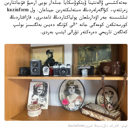
جەتەكشىسى ۆالەنتينا ۆيتكوۆسكايا جىلدار بويى ارحيۆ قۇجاتتارىن
زەرتتەپ، كۋاگەرلەردىڭ ەستەلىكتەرىن جيناعان. ول kazinform
تىلشىسىنە جەر اۋدارىلعان پولياكتاردىڭ تاعدىرى، قازاقتاردىڭ
كورسەتكەن كومەگى جانە ءالى كۇنگە دەيىن بەلگىسىز بولىپ
كەلگەن تاريحي دەرەكتەر تۋرالى ايتىپ بەردى.
فوتو: اقەركە داۋرەنبەك قىزى/kazinform