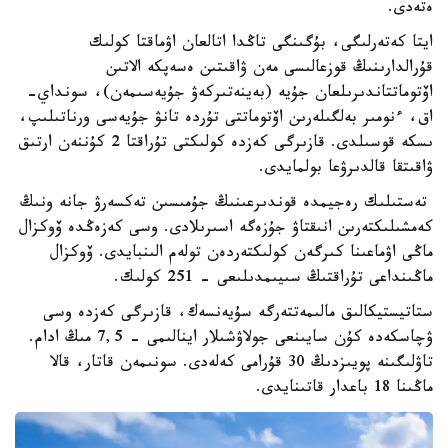
ەتەدى.
ايتا كەتەرلىگى، بۇگىنگى تاڭدا اتالعان اۋماقتا كولىك
قۇرالدارىنىڭ قوزعالىسى مەن ۋاقىتىن ەسەپكە الاتىن
اۆتوماتتاندىرىلعان جۇيە (بەينەتىركەۋ جۇيەسىمەن)، سونداي-
اق، ءنومىر بەلگىلەرىن اۆتوماتتى تۇردە تانۋ جۇيەسى ورناتىلىپ،
ىسكە قوسىلدى. قازىرگى كەزدە كولىكتى تۇراقتا 2 كۇننەن ارتىق
ۋاقىتقا قالدىرۋعا بولمايدى.
تەستىلىك رەجيمدە قوندىرعىنىڭ جۇمىسىن تەكسەرۋ جانە ونىڭ
كەمشىلىكتەرىن انىقتاۋ جۇزەگە اسىرىلادى. وسى كەزەڭدە ۆوكزال
ماڭى اۋماعىنا كىرگەن كولىكتەردەن تولەم الىنبايدى. ۆوكزال
ماڭىنداعى تۇراقتىڭ سىيىمدىلىعى - 251 كولىك.
ستاتيستيكالىق مالىمەتتەرگە سۇيەنسەك، قازىرگى كەزدە وسى
ۋچاسكەدە كۇن سايىنعى جولاۋشىلار اينالىمى - 7,5 مىڭ ادام.
تاۋلىگىنە پويىزدىڭ 30 قۇرامى كەلەدى. سونىمەن قاتار، قالا
ماڭىنا 18 باعدار قاتىنايدى.