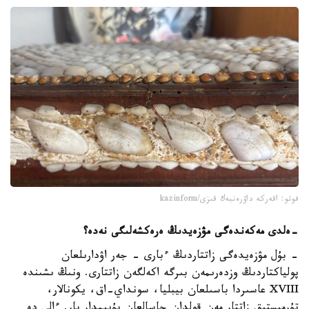
فوتو: اقەركە داۋرەنبەك قىزى/kazinform
-
ەلدى مەكەندەگى مۋزەيدىڭ ەرەكشەلىگى نەدە؟
- بۇل مۋزەيدەگى زاتتاردىڭ ءبارى - جەر اۋدارىلعان
پولياكتاردىڭ وزدەرىمەن بىرگە اكەلگەن زاتتارى. ونىڭ ىشىندە
XVIII عاسىردا باسىلعان بيبليا، سونداي-اق، يكونالار،
تۇرمىستىق زاتتار مەن قولدان جاسالعان بۇيىمدار بار. ءالى دە