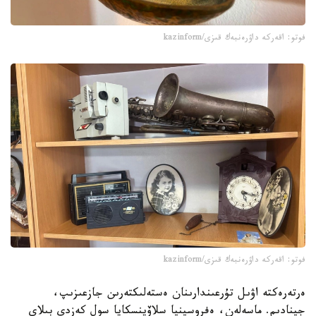
فوتو: اقەركە داۋرەنبەك قىزى/kazinform
فوتو: اقەركە داۋرەنبەك قىزى/kazinform
ەرتەرەكتە اۋىل تۇرعىندارىنان ەستەلىكتەرىن جازعىزىپ،
جينادىم. ماسەلەن، ەفروسينيا سلاۆينسكايا سول كەزدى بىلاي