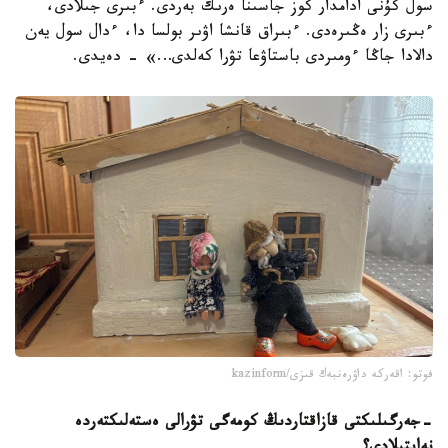
سول كۇنى ادامدار كوز جاسىنا ەرىك بەردى. ءبىرى جىلادى،
ءبىرى زار ەڭىرەدى. ءبىراق قانشا اۋىر بولسا دا، ءدال سول يەن
دالادا جاڭا ءومىردى باستاۋعا تۋرا كەلدى…» - دەيدى.
فوتو: اقەركە داۋرەنبەك قىزى/kazinform
-
جەرگىلىكتى قازاقتاردىڭ كومەگى تۋرالى ەستەلىكتەردە