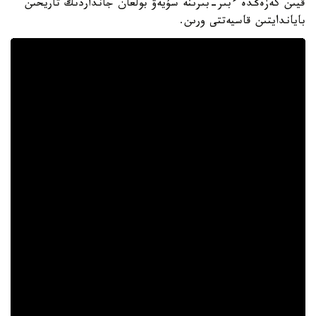
قيىن كەزەڭدە ءبىر-بىرىنە سۇيەۋ بولعان جانداردىڭ تاريحىن
باياندايتىن قاسيەتتى ورىن.