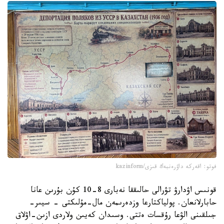
فوتو: اقەركە داۋرەنبەك قىزى/kazinform
قونىس اۋدارۋ تۋرالى حالىققا نەبارى 8-10 كۇن بۇرىن عانا
حابارلانعان. پولياكتارعا وزدەرىمەن مال-مۇلىكتى - سيىر-
جىلقىنى الۋعا رۇقسات ەتتى. وسىدان كەيىن ولاردى ازىن-اۋلاق