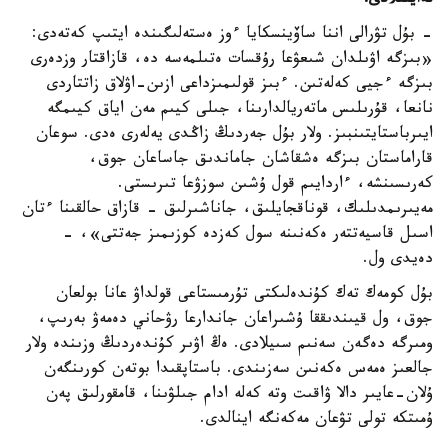
نە
ايتىلادى؟
- بۇل تۋرالى اننا ساۆينسكايا ءوز ەستەلىگىندە ايتىپ كەتەدى:
«بىزگە اۋىلدان شىعۋعا رۇقسات ەتىلمەسە دە، قازاقتار وزدەرى
بىزگە ءجيى كەلەتىن. ءبىز قولىمىزداعى ازىن-اۋلاق زاتتاردى
نانعا، قۇرىلىس ماتەريالدارىنا، جىلى كيىم مەن اياق كيىمگە
ايىرباستايتىنبىز. ولار بۇل جەردىڭ زاڭدى يەلەرى ەدى. سوعان
قاراماستان بىزگە ەشقاشان جاماندىق جاساعان جوق،
كەرىسىنشە، ءاردايىم قول ۇشىن سوزۋعا تىرىستى.
مەيىرىمدىلىك، قوناقجايلىق، جاناشىرلىق - قازاق حالقىنا ءتان
اسىل قاسيەتتەر ەكەنىنە سول كەزدە كوزىمىز جەتتى»، -
دەيدى ول.
بۇل كومەك تەك كۇندەلىكتى تۇرمىستاعى قولداۋ عانا بولعان
جوق، ول قيىندىققا ۇشىراعان جاندارعا رۋحاني دەمەۋ بەرىپ،
ومىرگە دەگەن سەنىم سىيلادى. ەڭ اۋىر كۇندەردىڭ وزىندە ولار
جالعىز ەمەس ەكەنىن سەزىندى. باستاپقىدا بوتەن كورىنگەن
ۇلان-عايىر دالا ۋاقىت وتە كەلە ادام جىلۋىنا، قامقورلىق پەن
ۇمىتكە تولى تۋعان مەكەنگە اينالدى.