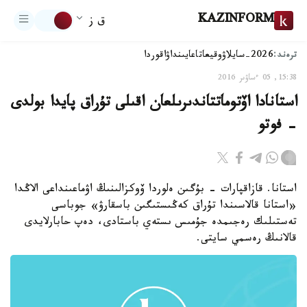
KAZINFORM
ق ز
ترەند:
2026-سايلاۋ
وقيعا
تاعايىنداۋ
اقوردا
15:38, 05 ءساۋىر 2016
استانادا اۆتوماتتاندىرىلعان اقىلى تۇراق پايدا بولدى
- فوتو
استانا. قازاقپارات - بۇگىن ەلوردا ۆوكزالىنىڭ اۋماعىنداعى الاڭدا
«استانا قالاسىندا تۇراق كەڭىستىگىن باسقارۋ» جوباسى
تەستىلىك رەجىمدە جۇمىس ىستەي باستادى، دەپ حابارلايدى
قالانىڭ رەسمي سايتى.