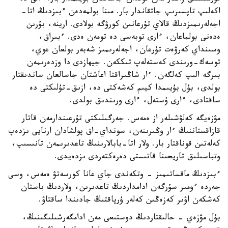
اكەلىپ تاپسىرىپ جاتقاندار بار. مىنا بولمەدەن ءبىزدىڭ اتا-
اجەلەرىمىزدىڭ قالاي تۇرعانىن كورۋگە بولادى. ارينە، بۇرىن
ەدەنى بولماعان، ءارى توبەسى دە تومەن ەدى. ءبىراق،
وسىنداي كەرۋەت تۇرعان، اجەلەرىمىز شەبەر بولعان عوي،
توسەك-ورىندى كەستەلەپ تىككەن. جيھازدى دا وزدەرىمەن
بىرگە الىپ كەلگەن. ءار شاڭىراقتا اعاشتان جاسالعان ساندىقتار
بولدى، بۇل بۇيىمدا كيىم كەشەكتى دە، ازىق-تۇلىكتى دە
ساقتادى، ءارى ۇستەل، ءارى ورىندىق بولدى.
مۋزەيگە كەلۋشىلەر از ەمەس. جەرگىلىكتى تۇرعىندارمەن قاتار
قازاقستاننىڭ ءار وڭىرىنەن، سونداي-اق پولشادان ارنايى ىزدەپ
كەلەتىن قوناقتار بار. ولار اتا-بابالارىنىڭ تاعدىرىمەن تانىسىپ،
وتباسىلىق تاريحىنا قاتىستى دەرەكتەردى ىزدەيدى.
ءبىزدىڭ ماقساتىمىز - وتكەندى جاي عانا كورسەتۋ ەمەس، وسى
جەردە ءومىر سۇرگەن ادامداردىڭ تاعدىرىن، ولاردىڭ باستان
كەشكەن اۋىر كەزەڭىن كەلەر ۇرپاقتىڭ جادىندا ساقتاۋ.
بۇل مۋزەي - حالىقتاردىڭ دوستىعى مەن ادامگەرشىلىگىنىڭ،