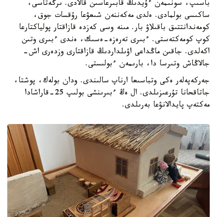
باسىپ، سونىمەن ءۇيدىڭ قابىرعاسىن قالادى. ىرگەتاسى،
ساكىسى بولمادى. ەلدى مەكەننەن شىعۋعا رۇقسات جوق،
كومەندانتتىق باقىلاۋ بار. مىنە وسى كەزدە قازاقتار پولياكتارعا
كوپ كومەكتەستى. ءبىرى تەرەزە-ەسىك، ەندى ءبىرى وتىن
اكەلدى. جاقىن ماڭداعى اۋىلداردىڭ قازاقتارى وزدەرى اش-
جالاڭاش وتىرسا دا، بارىمەن ءبولىستى.
جەركەپەلەر ەكى وتباسىعا ارناپ سالىندى. ودان بولەك، پوشتا،
جاتاقحانا تۇرعىزىلدى. ال ەڭ ءبىرىنشى بولىپ 25-قاراشادا
مەكتەپ پايدالانۋعا بەرىلدى.