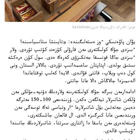
فوتو: اقەركە داۋرەنبەك قىزى/kazinform
يۆان پاۆەنسكي ءوز ەستەلىگىندە: «تايىنشا ستانسياسىندا
ءبىزدى جۇك كولىكتەرى مەن قارۋلى كۇزەت كۇتىپ تۇردى. ولار
ءبىزدى جاڭا قونىسقا جەتكىزۋى كەرەك ەدى. سول كۇن ەرەكشە
ىستىق بولدى. اپتاپتان ساعىمدانىپ تۇردى. بالالار الىستان ونى
كول دەپ ويلاپ، قاتتى قۋاندى. الايدا كەلىپ توقتاعاندا
الدىمىزدا جالاڭاش دالا عانا جاتتى.
ادامدارمەن بىرگە جۇك كولىكتەرىنە ولاردىڭ دۇنيە-مۇلكى مەن
ۇلكەن شاتىرلار تيەلگەن ەكەن. ۇزىندىعى 100-150 مەترگە
دەيىن جەتەتىن بۇل شاتىرلارعا ءار وتباسى تەك توسەگى مەن
ورىندىعىن عانا كىرگىزە الدى. ال قالعان جاشىكتەرى،
ۇستەلدەرى مەن باسقا دا زاتتارى سىرتتا، شاتىرلاردىڭ جانىندا
ءۇيىلىپ قالدى.