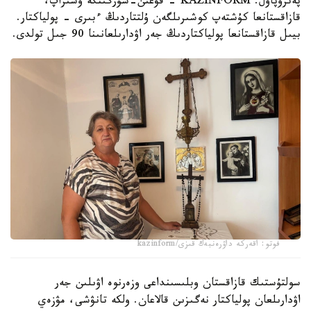
پەتروپاۆل. KAZINFORM - قۋعىن-سۇرگىنگە ۇشىراپ،
قازاقستانعا كۇشتەپ كوشىرىلگەن ۇلتتاردىڭ ءبىرى - پولياكتار.
بيىل قازاقستانعا پولياكتاردىڭ جەر اۋدارىلعانىنا 90 جىل تولدى.
فوتو: اقەركە داۋرەنبەك قىزى/kazinform
سولتۇستىك قازاقستان وبلىسىنداعى وزەرنوە اۋىلىن جەر
اۋدارىلعان پولياكتار نەگىزىن قالاعان. ولكە تانۋشى، مۋزەي