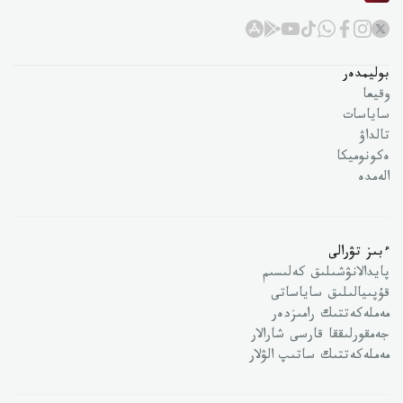
بوليمدەر
وقيعا
ساياسات
تالداۋ
ەكونوميكا
الەمدە
ءبىز تۋرالى
پايدالانۋشىلىق كەلىسىم
قۇپىيالىلىق ساياساتى
مەملەكەتتىك رامىزدەر
جەمقورلىققا قارسى شارالار
مەملەكەتتىك ساتىپ الۋلار