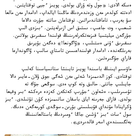
ەسكە الادى: «جول وتە ۇزاق بولدى. پويىز ءجيى توقتايتىن.
ادەتتە كولدەر مەن وزەندەردىڭ ماڭىنا ايالداپ، ادامدار مەن مالعا
سۋ بەرىپ، تاماقتاندىراتىن. توقتاعان ساتتە جۇرت دالاعا
شىعىپ، وت جاعىپ، ىستىق اس ازىرلەيتىن. ءبىزدى الىپ
جۇرگەن ميليتسيا قىزمەتكەرلەرىنىڭ قولىندا ىسقىرىق بولاتىن.
ىسقىرىق ءۇنى ەستىلىپ، «ۆاگونعا!» دەگەن بۇيرىق
بەرىلگەندە، ادامدار قولىنداعىسىن تاستاي سالىپ، ۆاگوندارعا
قاراي جۇگىرەتىن.
ماۋسىم ايىنىڭ باسىندا پويىز تايىنشا ستانسياسىنا كەلىپ
توقتادى. كوز الدىمىزدا شەتى مەن شەگى جوق ۇلان-عايىر دالا
جايىلىپ جاتتى. حالىق وتە كوپ ەدى. سوڭعى جۇك تە
تۇسىرىلىپ، ەشەلون ءجۇرىپ كەتكەن كەزدە ەرەكشە ءبىر وقيعا
بولدى. قازاق جەرىنە اياق باسقان ساتىمىزدە كۇن تۇتىلدى. ءبىز
ۋكراينادا مۇنداي قۇبىلىستى بۇرىن-سوڭدى كورمەگەن ەدىك.
سول ءسات ءبىز ءۇشىن جاڭا ءومىردىڭ باستالعانىنىڭ
بەلگىسىندەي اسەر قالدىردى».