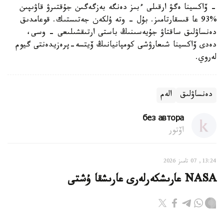
- ۆاكسينا ەگۋ ارقىلى ءبىز دەنگە بەزگەگىن جۇقتىرۋ قاۋىپىن
%93 عا قىسقارتامىز. بۇل - وتە ۇلكەن جەتىستىك. قوعامدىق
دەنساۋلىق ساقتاۋ جۇيەسىنىڭ باستى ارتىقشىلىعى - وسى،
دەدى ۆاكسينا شىعارۋشى كومپانيانىڭ ۆيتسە-پرەزيدەنتى گيوم
لەروي.
دەنساۋلىق
الەم
без автора
اۆتور
13:24, 07 تامىز 2026
NASA عارىشكەرلەرى عارىشقا ۇشتى