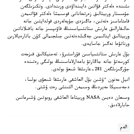
ىشىندە ەلەكتر قۋاتىن دايىنداۋدى ورىندادى. وتكىزىلگەن
جۇمىستار وربيتالىق زەرتحانانى قوسىمشا ەلەكتر قۋاتىمەن
قامتاماسىز ەتەتىن، ماڭىزدى جۇيەلەردى قولدايتىن جانە
حالىقارالىق عارىش ستانتسياسىنىڭ قاۋىپسىز جانە باقىلاناتىن
وربيتالىق اينالىمىن جەڭىلدەتەتىن جىلجىمالى كۇن باتارەيالارىن
ورناتۋعا نەگىز جاسايدى.
بۇل عارىش ستانتسياسىن قۇراستىرۋ، تەحنيكالىق قىزمەت
كورسەتۋ جانە جاڭارتۋ باعدارلاماسىنىڭ بولىگى رەتىندە
جۇرگىزىلگەن 281-عارىشقا شىعۋ بولدى.
انيل مەنون ءۇشىن بۇل العاشقى عارىشقا شىعۋى بولسا،
دجەسسيكا مەيردىڭ وسىمەن التىنشى رەت ۇشتى.
وسىعان دەيىن NASA وربيتاعا العاشقى روبوتىن ۇشىرعانىن
حابارلادىق.
الەم