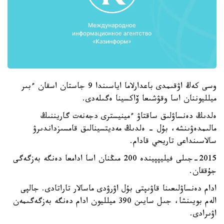
وسى كەڭ اۋقىمدى باعدارلاما اياسىندا 9 جاستان اسقان ءبىر
ميلليوننان اسا وقۋشىعا ۆاكسينا ەگىلەدى.
ەلدىڭ دەنساۋلىق ساقتاۋ ءمينيسترى دجەنەت گاريننىڭ
مالىمدەۋىنشە، بۇل - ەلدىڭ مەديتسينالىق قامسىزداندىرۋ
سالاسىنداعى تاريحي قادام.
2015-جىلى فيليپپيندە 200 مىڭنان اسا ادامعا دەنگە بەزگەگى
جۇققان.
ادام دەنساۋلىعىنا قاۋىپتى بۇل اۋرۋدى ماسالار تاراتادى. جالپى
الەم بويىنشا، جىل سايىن 390 ميلليون ادام دەنگە بەزگەگىمەن
اۋىرادى.