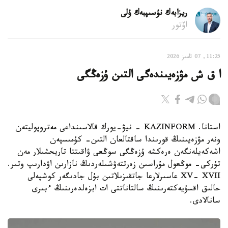
ريزابەك نۇسىپبەك ۇلى
اۆتور
11:25, 07 تامىز 2026
ا ق ش مۋزەيىندەگى التىن ۇزەڭگى
استانا. KAZINFORM - نيۋ-يورك قالاسىنداعى مەتروپوليتەن
ونەر مۋزەيىنىڭ قورىندا ساقتالعان التىن- كۇمىسپەن
اشەكەيلەنگەن ەرەكشە ۇزەڭگى سوڭعى ۋاقىتتا تاريحشىلار مەن
تۇركى- موڭعول مۇراسىن زەرتتەۋشىلەردىڭ نازارىن اۋدارىپ وتىر.
XV- XVII عاسىرلارعا جاتقىزىلاتىن بۇل جادىگەر كوشپەلى
حالىق اقسۇيەكتەرىنىڭ سالتاناتتى ات ابزەلدەرىنىڭ ءبىرى
سانالادى.