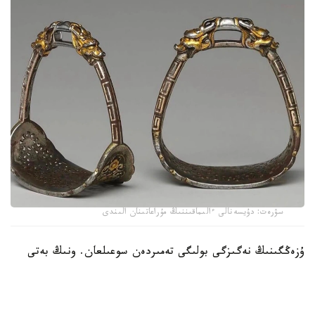
سۋرەت: دۇيسەنالى ءالىماقىننىڭ مۇراعاتىنان الىندى
ۇزەڭگىنىڭ نەگىزگى بولىگى تەمىردەن سوعىلعان. ونىڭ بەتى
التىن جانە كۇمىس اشەكەيلەرمەن بەزەندىرىلىپ، تابان تىرەيتىن
بولىگىنىڭ جيەگى نازىك ورنەكتەرمەن كومكەرىلگەن. ولشەمى -
15,9 × 19 سانتيمەتر. بۇل بۇيىم سول داۋىردەگى دالا