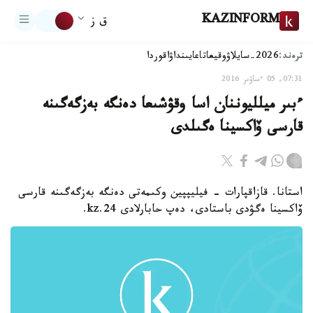
KAZINFORM
ق ز
ترەند:
2026-سايلاۋ
وقيعا
تاعايىنداۋ
اقوردا
07:31, 05 ءساۋىر 2016
ءبىر ميلليوننان اسا وقۋشىعا دەنگە بەزگەگىنە
قارسى ۆاكسينا ەگىلدى
استانا. قازاقپارات - فيليپپين وكىمەتى دەنگە بەزگەگىنە قارسى
ۆاكسينا ەگۋدى باستادى، دەپ حابارلادى 24.kz.