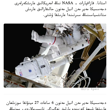
استانا. قازاقپارات - NASA نىڭ امەريكالىق عارىشكەرلەرى
دجەسسيكا مەير مەن انيل مەنون حالىقارالىق عارىش
ستانتسياسىنىڭ سىرتىندا عارىشقا ۇشتى.
Фото: Space
دجەسسيكا مەير مەن انيل مەنون 6 ساعات 27 مينۋتقا سوزىلعان
عارىشقا شىعۋ كەزىندە بارلىق نەگىزگى تاپسىرمالاردى، سونىڭ