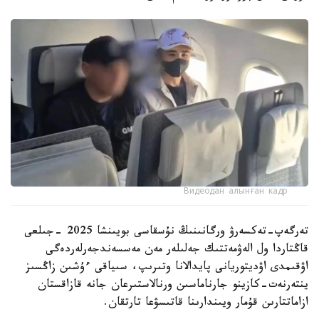
Видеодан алынған кадр
تەرگەپ-تەكسەرۋ ورگانىنىڭ نۇسقاسى بويىنشا 2025 -جىلعى
قاڭتاردا ول الەۋمەتتىك جەلىلەر مەن مەسسەندجەرلەردەگى
اۋقىمدى اۋديتوريانى پايدالانا وتىرىپ، سىياقى ءۇشىن زاڭسىز
ينتەرنەت-كازينو جارناماسىن ورنالاستىرعان جانە قازاقستان
ازاماتتارىن قۇمار ويىندارىنا قاتىسۋعا تارتقان.