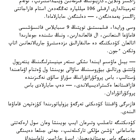
زاڭسىز ونلاين-كازينونىڭ قىزمەتىن ۇيىمداستىرىپ، تولەم
تەرمينالدارى ارقىلى 106 ميلليارد تەڭگەدەن استام قاراجاتتى
زاڭسىز يەمدەنگەن، — دەلىنگەن حابارلامادا.
وسى ورايدا، قىلمىستىق توپتىڭ 9 سىبايلاس قاتىسۋشىسى
قاماۋعا الىنعانىن، ال قالعاندارىن، ونىڭ ىشىندە جوعارىدا
اتالعان كۇدىكتىگە دە حالىقارالىق ىزدەستىرۋ جاريالانعانىن اتاپ
وتكەن ءجون.
— بيىل ماۋسىم ايىندا ىشكى ىستەر مينيسترلىگىنىڭ ينتەرپول
ۇلتتىق ورتالىق بيۋروسىنىڭ ساۋالى بويىنشا ول ۆەتنام اۋماعىندا
ۇستالىپ، باس پروكۋراتۋرانىڭ سۇراۋ سالۋى نەگىزىندە
قازاقستانعا ەكستراديسيالاندى، — دەپ حابارلادى باس
پروكۋراتۋرادان.
قازىرگى ۋاقىتتا كۇدىكتى تەرگەۋ يزولياتورىندا كۇزەتپەن قاماۋعا
الىندى.
كۇدىكتىگە تاعىلىپ وتىرعان ايىپ بويىنشا وعان سول ارەكەتتى
جاساعانى ءۇشىن مۇلكى تاركىلەنىپ، جەتى جىلعا دەيىنگى
مەرزىمگە باس بوستاندىعىنان ايىرۋ جازاسىن تاعايىنداۋ