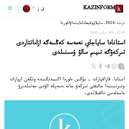
KAZINFORM
ق ز
ترەند:
2026-سايلاۋ
وقيعا
تاعايىنداۋ
اقوردا
12:54, 04 ءساۋىر 2016
استانادا ساياجاي نەمەسە كەڭسەگە ازاماتتاردى
تىركەۋگە تىيىم سالۋ ۇسىنىلدى
استانا. قازاقپارات - بۇگىن ەلوردا اكىمدىگىندە وتكەن اپپارات
وتىرىسىندا حالىقتى تىركەۋ جانە ەسەپكە الۋدى جەتىلدىرۋ
ماسەلەسى تالقىلاندى،