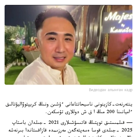
Видеодан алынған кадр
ينتەرنەت-كازينونى ناسيحاتتاعانى ءۇشىن ونىڭ كريپتوۆاليۋتالىق
ءاميانىنا 200 مىڭ ا ق ش دوللارى تۇسكەن.
— قىلمىستىق توپتىڭ قاتىسۋشىلارى 2021 -جىلدان باستاپ
2025 -جىلدى قوسا ەسەپتەگەن مەرزىمدە قازاقستاندا بىرنەشە