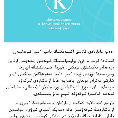
دەپ حابارلادى قالالىق اكىمدىكتىڭ باسپا ءسوز قىزمەتىنەن.
استانادا كوشى- قون پوليسياسىنىڭ قىزمەتىن رەتتەيتىن ارنايى
ەرەجەلەر بەكىتىلۋى مۇمكىن. ەلوردا اكىمدىگىنىڭ اپپارات
وتىرىسىندا تۇرعىن ۇيدە ءبىر ادامعا ەسەپتەلگەن بەلگىلى ءبىر
شارشى مەترلەر بولعان جاعدايدا عانا ازاماتتاردى تىركەۋ،
سونداي- اق، تۇرۋعا ارنالماعان ورىنجايلاردا (مىسالى، ساياجاي
نەمەسە كەڭسە) تىركەۋگە تىيىم سالۋ ۇسىنىلدى.
بارلىق استانالاردا كەڭىنەن تاراعان ماسەلەلەردىڭ ءبىرى -
ازاماتتاردىڭ تىركەۋسىز جانە ەسەپكە الىنباي تۇرۋى، سونىمەن
قاتار، ازاماتتاردىڭ باقىلانبايتىن ىشكى كوشىپ- قونۋى بولىپ