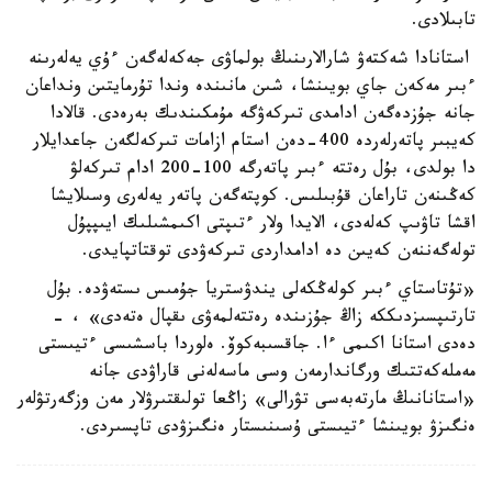
تابىلادى.
استانادا شەكتەۋ شارالارىنىڭ بولماۋى جەكەلەگەن ءۇي يەلەرىنە
ءبىر مەكەن جاي بويىنشا، شىن مانىندە وندا تۇرمايتىن ونداعان
جانە جۇزدەگەن ادامدى تىركەۋگە مۇمكىندىك بەرەدى. قالادا
كەيبىر پاتەرلەردە 400-دەن استام ازامات تىركەلگەن جاعدايلار
دا بولدى، بۇل رەتتە ءبىر پاتەرگە 100-200 ادام تىركەلۋ
كەڭىنەن تاراعان قۇبىلىس. كوپتەگەن پاتەر يەلەرى وسىلايشا
اقشا تاۋىپ كەلەدى، الايدا ولار ءتىپتى اكىمشىلىك ايىپپۇل
تولەگەننەن كەيىن دە ادامداردى تىركەۋدى توقتاتپايدى.
«تۇتاستاي ءبىر كولەڭكەلى يندۋستريا جۇمىس ىستەۋدە. بۇل
تارتىپسىزدىككە زاڭ جۇزىندە رەتتەلمەۋى ىقپال ەتەدى» ، -
دەدى استانا اكىمى ءا. جاقسىبەكوۆ. ەلوردا باسشىسى ءتيىستى
مەملەكەتتىك ورگاندارمەن وسى ماسەلەنى قاراۋدى جانە
«استانانىڭ مارتەبەسى تۋرالى» زاڭعا تولىقتىرۋلار مەن وزگەرتۋلەر
ەنگىزۋ بويىنشا ءتيىستى ۇسىنىستار ەنگىزۋدى تاپسىردى.