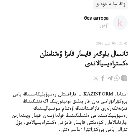
زاڭ جانە قۇقىق
без автора
اۆتور
20:45, 06 تامىز 2026
تانىمال بلوگەر قايسار قامزا ۆەتنامنان
ەكستراديسيالاندى
استانا. KAZINFORM - قازاقستان رەسپۋبليكاسىنىڭ باس
پروكۋراتۋراسى مەن قارجىلىق مونيتورينگ اگەنتتىگىنىڭ
قىزمەتكەرلەرى قازاقستاننىڭ ۆەتنام سوتسياليستىك
رەسپۋبليكاسىنداعى ەلشىلىگىنىڭ قولداۋىمەن قۇمار ويىندارىن
جارنامالاعان كۇدىكتى قايسار قامزانى ەكستراديسيالادى. بۇل
تۋرالى باس پروكۋراتۋرا ءمالىم ەتتى.