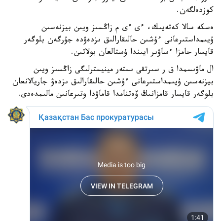
كوزدەلگەن.
ەسكە سالا كەتەيىك، ءى ءى م زاڭسىز ويىن بيزنەسىن
ۇيىمداستىرعانى ءۇشىن حالىقارالىق ىزدەۋدە جۇرگەن بلوگەر
قايسار حامزا ءساۋىر ايىندا ۇستالعان بولاتىن.
ال ماۋىسمدا ق ر سىرتقى ىستەر مينيسترلىگى زاڭسىز ويىن
بيزنەسىن ۇيىمداستىرعانى ءۇشىن حالىقارالىق ىزدەۋ جاريالانعان
بلوگەر قايسار قامزانىڭ ۆەتنامدا قاماۋدا وتىرعانىن مالىمدەدى.