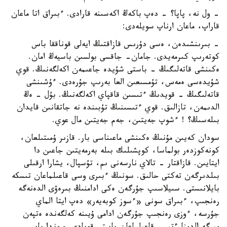
- ول نە، پاپا؟ - دەپ باكەڭ اكەسىنە قارادى. ءبىراق اتا ماعان
قاراپ، ماعان ارناپ سويلەدى:
- بىرىنشىدەن، ەسى دۇرىس قازاقتىڭ ايەلى قوناققا باس
كوتەرىپ كىرمەيدى. جامان- جاقسى بولسىن باسيەڭ امان.
ەكىنشى قاتەلىگىڭ - باستى شۇيدە جاعىمەن اكەلگەنىڭ. قوي
شۇيدەسى ەمەس، تۇمسىعىن العا بەرىپ جۇرەدى. ءۇشىنشى
قاتەلىگىڭ - قويدىڭ ءتىسىن قاقپاي اكەلگەنىڭ. بۇل - ەڭ
الدىمەن، تازالىق. قوي ءتىسىنىڭ تۇبىندە نە جاتقانىن قايدان
بىلەسىڭ؟ ! ءشوپ جەيتىن، جەم جەيتىن مال عوي.
سودان كەيىن مۇنىڭ ەكىنشى ماعىناسى بار. قازىر ۇمىتىلعان،
كونەكوزدەر بولماسا، كوپشىلىك بىلە بەرمەيتىن جاعىن دا
ايتايىن. قازاقتار - تالاي نارسەنى ىم، تۇسپال، يشارا ارقىلى
بىلدىرگەن تەكتى حالىق. سونىڭ ءبىرى وسى قاعىلماعان تىسكە
بايلانىستى. سىيلاسىپ جۇرگەن ەكى ادامنىڭ بىرەۋى الدەنەگە
رەنجىپ، ءبىراق سونى «ءسوز كوبەيەر» دەپ ايتا الماي
جۇرسە، ءوزى رەنجىپ جۇرگەن ادامى ۇيىنە كەلگەندە ەتپەن