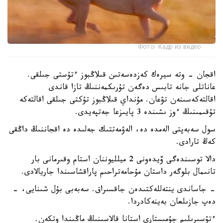
Фото: Кадр из видео
اقجان - وتە سيرەك كەزدەسەتىن قىلاڭبوز ءتۇستى جىلقى.
عاناتلى جانە تابىس دەگەن تۇرىكمەننىڭ تازا قاندى
اقالتەكەسىنەن تۋعان. مۇنداي قىلاڭبوز تۇكتى جىلقى اقالتەكە
تۇقىمىنىڭ ءوز ىشىندە 3 پايىزعا جەتپەيدى.
سول سەبەپتى الەمدە دە، الەۋمەتتىك جەلىدە دە اقجاننىڭ داڭقى
كەڭ تارادى.
دالا توسىندەگى ۆيدەونى 2 ميلليوننان استام وقىرمانى بار
تانىمال بلوگەر داستان مۇحامەتراحىم پاراقشاسىندا جاريالادى.
- جاساندى ينتەللەكتىدەن جاقسىراق. سەبەبى بۇل شىنايى، -
دەپ جازىلعان بەينەكادردا.
ءتۇسىرىلىم جۇمىستارى استانا قالاسىنىڭ ماڭىندا وتكەن.