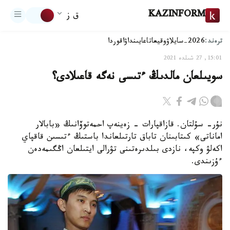
KAZINFORM
ق ز
ترەند:
2026-سايلاۋ
وقيعا
تاعايىنداۋ
اقوردا
15:01, 27 شىلدە 2021
سويىلعان مالدىڭ ءتىسى نەگە قاعىلادى؟
نۇر- سۇلتان. قازاقپارات - زەينەپ احمەتوۆانىڭ «بابالار
اماناتى» كىتابىنان تاباق تارتىلعاندا باستىڭ ءتىسىن قاقپاي
اكەلۋ وكپە، نازدى بىلدىرەتىنى تۋرالى ايتىلعان اڭگىمەدەن
ءۇزىندى.