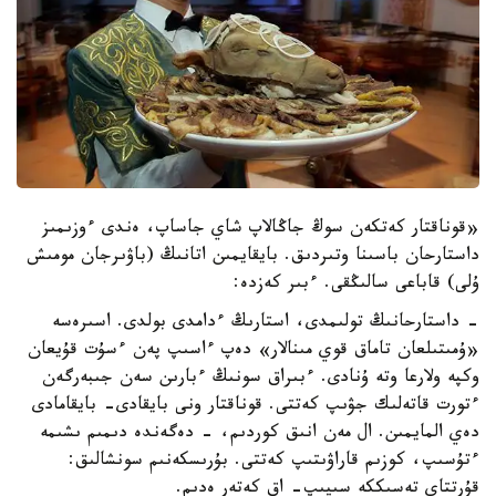
«قوناقتار كەتكەن سوڭ جاڭالاپ شاي جاساپ، ەندى ءوزىمىز
داستارحان باسىنا وتىردىق. بايقايمىن اتانىڭ (باۋىرجان مومىش
ۇلى) قاباعى سالىڭقى. ءبىر كەزدە:
- داستارحانىڭ تولىمدى، استارىڭ ءدامدى بولدى. اسىرەسە
«ۇمىتىلعان تاماق قوي مىنالار» دەپ ءاسىپ پەن ءسۇت قۇيعان
وكپە ولارعا وتە ۇنادى. ءبىراق سونىڭ ءبارىن سەن جىبەرگەن
ءتورت قاتەلىك جۋىپ كەتتى. قوناقتار ونى بايقادى- بايقامادى
دەي المايمىن. ال مەن انىق كوردىم، - دەگەندە دىمىم ىشىمە
ءتۇسىپ، كوزىم قاراۋىتىپ كەتتى. بۇرىسكەنىم سونشالىق:
قۇرتتاي تەسىككە سىيىپ- اق كەتەر ەدىم.