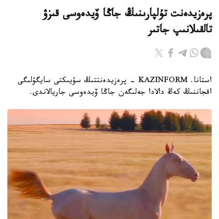
پرەزيدەنت تۇلپارىنىڭ جاڭا ۆيدەوسى قىزۋ
تالقىلانىپ جاتىر
استانا. KAZINFORM - پرەزيدەنتتىڭ سۇيىكتى سايگۇلىگى
اقجاننىڭ كەڭ دالادا جەلىگەن جاڭا ۆيدەوسى جاريالاندى.