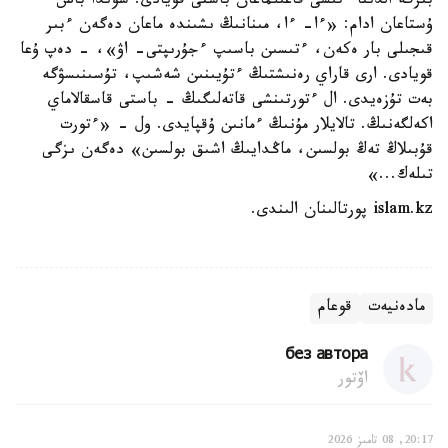
بىرگە الدىنا ءتىسى قاعىلماعان باستى قويادى. سوندا باس
ۇستاعان ادام: «ءا- ءا، مىنانىڭ ىشىندە ماعان دەگەن ءبىر
قىجىلى بار ەكەن، ءتىسىن باسىپ ءجۇرىپتى- اۋ»، - دەپ ۇعا
قويادى. ارى قاراي رەنىشتىڭ ءتۇيىنىن شەشىپ، تۇسىنىسۋگە
بەت تۇزەيدى. ال ءتورتىنشى قاتەلىگىڭ - باستى قاسقالاماي
اكەلگەنىڭ. تالايلار مۇنىڭ ءمانىن ۇقپايدى. ول - «ءتورت
قۇبىلاڭ تەڭ بولسىن، ماڭدايىڭ اشىق بولسىن» دەگەن ىزگى
تىلەك...»
islam.kz پورتالىنان الىندى.
مادەنيەت
قوعام
без автора
اۆتور
20:17, 08 تامىز 2026