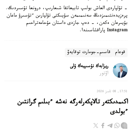
- تۇلپاردى العاش بولىپ تابيعاتقا شىعارىپ، درونعا تۇسىردىك.
پرەزيدەنتىمىزدىڭ سەنىمىمەن سۇيىكتى تۇلپارىن ءتۇسىرۋ ماعان
بۇيىرعان ەكەن، - دەپ جازدى داستان مۇحامەتراحىم
Instagram پاراقشاسىندا.
قوعام
قاسىم-جومارت توقايەۆ
ريزابەك نۇسىپبەك ۇلى
اۆتور
17:51, 08 تامىز 2026
اكىمدىكتەر تالاپكەرلەرگە نەشە ءبىلىم گرانتىن
ءبولدى