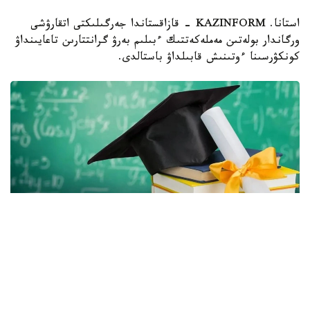
استانا. KAZINFORM - قازاقستاندا جەرگىلىكتى اتقارۋشى
ورگاندار بولەتىن مەملەكەتتىك ءبىلىم بەرۋ گرانتتارىن تاعايىنداۋ
كونكۋرسىنا ءوتىنىش قابىلداۋ باستالدى.
Фото: Gov.kz
بيىل اكىمدىكتەر باكالاۆريات، ماگيستراتۋرا جانە رەزيدەنتۋرا
باعدارلامالارى بويىنشا بارلىعى 2392 ءبىلىم گرانتىن ءبولدى،