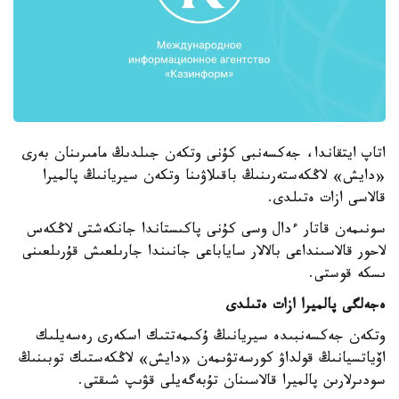
اتاپ ايتقاندا، جەكسەنبى كۇنى وتكەن جىلدىڭ مامىرىنان بەرى
«دايش» لاڭكەستەرىنىڭ باقىلاۋىنا وتكەن سيريانىڭ پالميرا
قالاسى ازات ەتىلدى.
سونىمەن قاتار ءدال وسى كۇنى پاكىستاندا جانكەشتى لاڭكەس
لاحور قالاسىنداعى بالالار ساياباعى جانىندا جارىلعىش قۇرىلعىنى
ىسكە قوستى.
ەجەلگى پالميرا ازات ەتىلدى
وتكەن جەكسەنبىدە سيريانىڭ ۇكىمەتتىك اسكەرى رەسەيلىك
اۆياتسيانىڭ قولداۋ كورسەتۋىمەن «دايش» لاڭكەستىك توبىنىڭ
سودىرلارىن پالميرا قالاسىنان تۇبەگەيلى قۋىپ شىقتى.