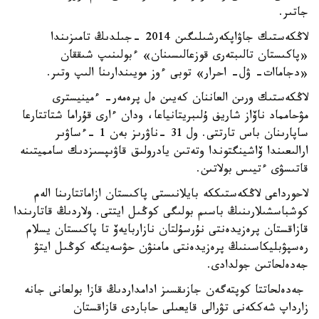
جاتىر.
لاڭكەستىك جاۋاپكەرشىلىگىن 2014 -جىلدىڭ تامىزىندا
«پاكىستان تالىبتەرى قوزعالىسىنان» ءبولىنىپ شىققان
«دجاماات- ۋل- احرار» توبى ءوز مويىندارىنا الىپ وتىر.
لاڭكەستىك ورىن العاننان كەيىن ەل پرەمەر- ءمينيسترى
مۋحامماد ناۆاز شاريف ۇلىبريتانياعا، ودان ءارى قۇراما شتاتتارعا
ساپارىنان باس تارتتى. ول 31 -ناۋرىز بەن 1 -ءساۋىر
ارالىعىندا ۆاشينگتوندا وتەتىن يادرولىق قاۋىپسىزدىك سامميتىنە
قاتىسۋى ءتيىس بولاتىن.
لاحورداعى لاڭكەستىككە بايلانىستى پاكىستان ازاماتتارىنا الەم
كوشباسشىلارىنىڭ باسىم بولىگى كوڭىل ايتتى. ولاردىڭ قاتارىندا
قازاقستان پرەزيدەنتى نۇرسۇلتان نازاربايەۆ تا پاكىستان يسلام
رەسپۋبليكاسىنىڭ پرەزيدەنتى مامنۋن حۋسەينگە كوڭىل ايتۋ
جەدەلحاتىن جولدادى.
جەدەلحاتتا كوپتەگەن جازىقسىز ادامداردىڭ قازا بولعانى جانە
زارداپ شەككەنى تۋرالى قايعىلى حاباردى قازاقستان