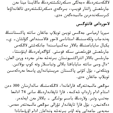
لاڭكەستەردىڭ ەجەلگى ەسكەرتكىشتەردىڭ ماڭايىنا مينا مەن
جارىلعىش زاتتار قويىپ، بىرەگەي ەسكەرتكىشتەردى تالقانداۋعا
كىرىسكەندەرىن مالىمدەگەن ەدى.
لاحورداعى قانتوگىس
سيريا ارمياسى جەڭىس تويىن تويلاپ جاتقان ساتتە پاكىستاننىڭ
پەندجاب ولكەسىنىڭ استاناسى لاحور قالاسىنداعى گۋلشان- ي-
يكبال ساياباعىنىڭ بالالار سەكسياسىندا جانكەشتى لاڭكەس
جارىلعىش قۇرىلعىنى ىسكە قوستى. كۋاگەرلەردىڭ ايتۋىنشا،
جارىلىس بالالار اتتراكتسيونىنان بىرنەشە مەتر جەردە ورىن العان.
ءدال وسى ساتتە ساياباقتا بالالى وتباسىلار وتە كوپ بولاتىن.
ويتكەنى، بۇل كۇنى پاكىستان حريستياندارى پاسحا مەرەكەسىن
تويلاپ جاتقان ەدى.
سوڭعى مالىمەتتەرگە قاراعاندا، لاڭكەستىك سالدارىنان 300 دەن
استام ادام زارداپ شەكسە، قازا تاپقانداردىڭ سانى 74 ادامعا
جەتىپ وتىر. ولاردىڭ باسىم بولىگى - بالالار مەن ايەلدەر.
دەگەنمەن، بۇل قازا تاپقاندار تۋرالى سوڭعى مالىمەتتەر ەمەس.
سەبەبى جاعدايى وتە اۋىر بىرنەشە ونداعان ادام اۋرۋحانادا