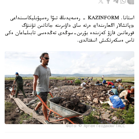
استانا. KAZINFORM - رەسەيدىڭ تىۆا رەسپۋبليكاسىنداعى
«پاتشالار اڭعارىندا» ەرتە ساق داۋىرىنە جاتاتىن تۋننۋگ
قورعانىن قازۋ كەزىندە بۇرىن-سوڭدى تەڭدەسى تابىلماعان ەكى
تاس ەسكەرتكىش انىقتالدى.
Фото: © Артем Геодакян/ ТАСС