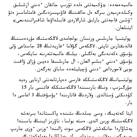
مالىمدەمەدە: «ۇكىمەتتى ەلدە تۇرىپ جاتقان ءدىني ازشىلىق
وكىلدەرىمەن بىرگە ەل حالقىنىڭ قاۋىپسىزدىگىن قامتاماسىز ەتۋ
ءۇشىن قاجەتتى بارلىق شارالاردى قابىلداۋعا شاقىراتىندىعى»
ايتىلعان.
پوليتسيا جارىلىس ورنىنان بولجامدى لاڭكەستىك مۇردەسىنىڭ
قالدىقتارىن تاپتى. لاڭكەس گۋلاما ءفاريدتىڭ 28 جاستاعى ۇلى
يۋسۋف ەكەندىگى بەلگىلى. بيلىك مالىمەتتەرىنە سايكەس،
يۋسۋف ءدىني ءبىلىم العان، ال جارىلىسقا دەيىن ۇزاق ۋاقىت
بويى لاحورداعى ءدىني ۋچيليشەدە ساباق بەرگەن.
پوليتسيانىڭ لاڭكەستىككە قارسى دەپارتامەنتى ارنايى رەيد
جۇرگىزىپ، ونىڭ بارىسىندا لاڭكەستىككە قاتىسى بار 15
كۇدىكتى ۇستالدى. ولاردىڭ قاتارىندا ءيۋسۋفتىڭ 3 اعاسى دا
بار.
ايتا كەتەيىك، وسى جىلدىڭ ىشىندە پاكىستاندا بىرنەشە
لاڭكەستىك ورىن الدى. ەستە بولسا، ناۋرىز ايىنىڭ باسىندا
پەشاۆاردا جانكەشتى لاڭكەس سوت زالىندا ءوزىن ءوزى جارىپ