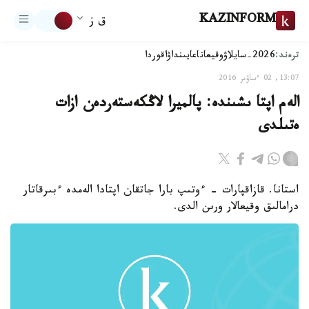
KAZINFORM
ق ز
ترەند:
2026-سايلاۋ
وقيعا
تاعايىنداۋ
اقوردا
13:07, 02 ءساۋىر 2016
الەم اپتا ىشىندە: پالميرا لاڭكەستەردەن ازات
ەتىلدى
استانا. قازاقپارات - ءوتىپ بارا جاتقان اپتادا الەمدە ءبىرقاتار
درامالىق وقيعالار ورىن الدى.