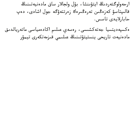
ارحەولوگتەردىڭ ايتۋىنشا، بۇل ولجالار ساق مادەنيەتىنىڭ
قالىپتاسۋ كەزەڭىن تەرەڭىرەك زەرتتەۋگە جول اشادى، دەپ
حابارلايدى تاسس.
ەكسپەديتسيا جەتەكشىسى، رەسەي عىلىم اكادەمياسى ماتەريالدىق
مادەنيەت تاريحى ينستيتۋتىنىڭ عىلىمي قىزمەتكەرى تيمۋر
سادىقوۆتىڭ ايتۋىنشا، بيىل تابىلعان ەكى ستەلانىڭ ازىرگە
ناقتى بالاماسى جوق.
«بيىل ءبىز بۇرىن-سوڭدى ناقتى ۇقساسى كەزدەسپەگەن ەكى
ستەلانى تاپتىق. قازبا بارىسىندا انىقتالعان ءارتۇرلى بۇيىمدار
الىس وڭىرلەردەن تابىلاتىن ۇقساس جادىگەرلەرمەن
سالىستىرىلعان كەزدە، ولاردىڭ ءوزارا بايلانىسى قانشالىقتى
جاقىن بولعانىن تۇسىنۋگە مۇمكىندىك بەرەدى. بۇل وتپەلى
كەزەڭ ەسكەرتكىشى بولعاندىقتان، جاڭا مادەني نىسانداردىڭ
پايدا بولۋى مەن مادەني ترانسفورماتسيا ۇدەرىسىن كوزبەن
كورۋگە بولادى. كەيبىر كۇتپەگەن ولجالاردىڭ ءمانىن بىردەن
ءتۇسىندىرۋدىڭ ءوزى قيىن»، - دەدى تيمۋر سادىكوۆ.
مامانداردىڭ پىكىرىنشە، قازبا بارىسىندا تابىلعان زاتتاردىڭ الۋان