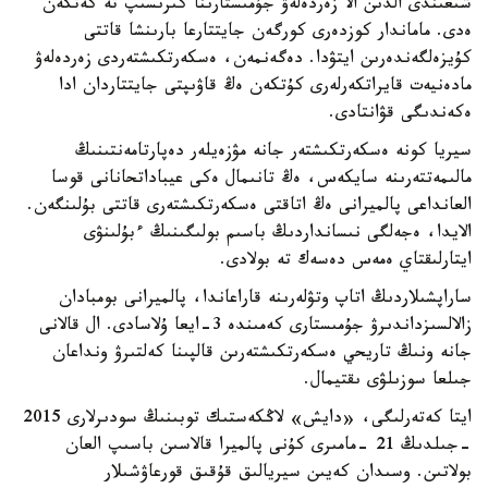
شىعىندى الدىن الا زەردەلەۋ جۇمىستارىنا كىرىسىپ تە كەتكەن
ەدى. ماماندار كوزدەرى كورگەن جايتتارعا بارىنشا قاتتى
كۇيزەلگەندەرىن ايتۋدا. دەگەنمەن، ەسكەرتكىشتەردى زەردەلەۋ
مادەنيەت قايراتكەرلەرى كۇتكەن ەڭ قاۋىپتى جايتتاردان ادا
ەكەندىگى قۋانتادى.
سيريا كونە ەسكەرتكىشتەر جانە مۋزەيلەر دەپارتامەنتىنىڭ
مالىمەتتەرىنە سايكەس، ەڭ تانىمال ەكى عيباداتحانانى قوسا
العانداعى پالميرانى ەڭ اتاقتى ەسكەرتكىشتەرى قاتتى بۇلىنگەن.
الايدا، ەجەلگى نىسانداردىڭ باسىم بولىگىنىڭ ءبۇلىنۋى
ايتارلىقتاي ەمەس دەسەك تە بولادى.
ساراپشىلاردىڭ اتاپ وتۋلەرىنە قاراعاندا، پالميرانى بومبادان
زالالسىزداندىرۋ جۇمىستارى كەمىندە 3-ايعا ۇلاسادى. ال قالانى
جانە ونىڭ تاريحي ەسكەرتكىشتەرىن قالپىنا كەلتىرۋ ونداعان
جىلعا سوزىلۋى ىقتيمال.
ايتا كەتەرلىگى، «دايش» لاڭكەستىك توبىنىڭ سودىرلارى 2015
-جىلدىڭ 21 -مامىرى كۇنى پالميرا قالاسىن باسىپ العان
بولاتىن. وسىدان كەيىن سيريالىق قۇقىق قورعاۋشىلار