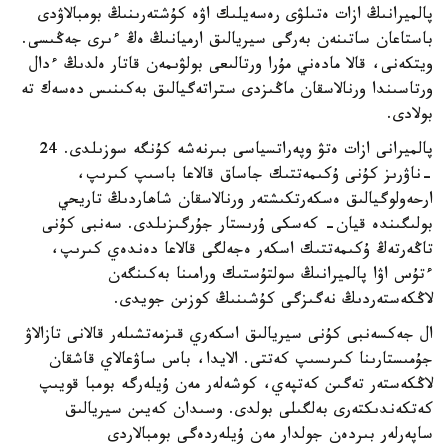
پالميرانىڭ ازات ەتىلۋى رەسەيلىك اۋە كۇشتەرىنىڭ بومبالاۋدى
باستاعان ساتىنەن بەرگى سيريالىق ارميانىڭ ەڭ ءىرى جەڭىسى.
ويتكەنى، قالا مادەني مۇرا ورتالىعى بولۋىمەن قاتار ەلدىڭ ءدال
ورتاسىندا ورنالاسقان ماڭىزدى ستراتەگيالىق بەكىنىس دەسەك تە
بولادى.
پالميرانى ازات ەتۋ وپەراتسياسى بىرنەشە كۇنگە سوزىلدى. 24
-ناۋرىز كۇنى ۇكىمەتتىك جاساق قالاعا باسىپ كىرىپ،
ارحەولوگيالىق ەسكەرتكىشتەر ورنالاسقان شاھاردىڭ تاريحي
بولىگىندە قيان- كەسكى ۇرىستار جۇرگىزىلدى. سەنبى كۇنى
تاڭەرتەڭ ۇكىمەتتىك اسكەر ەجەلگى قالاعا دەندەي كىرىپ،
ءتۇس اۋا پالميرانىڭ سولتۇستىك ورامىنا بەكىنگەن
لاڭكەستەردىڭ نەگىزگى كۇشىنىڭ كوزىن جويدى.
ال جەكسەنبى كۇنى سيريالىق اسكەري قىزمەتشىلەر قالانى تازالاۋ
جۇمىستارىنا كىرىسىپ كەتتى. الايدا، باس ساۋعالاي قاشقان
لاڭكەستەر تەگىن كەتپەي، كوشەلەر مەن ۇيلەرگە بومبا قويىپ
كەتكەندىكتەرى بەلگىلى بولدى. وسىدان كەيىن سيريالىق
ساپەرلەر بىردەن جولدار مەن ۇيلەردەگى بومبالاردى