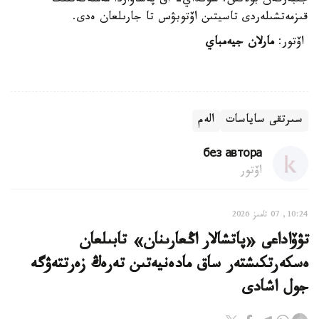
جىبەرگەن بولاتىن. سونداي- اق پەشاۆاردا مەملەكەتتىك
قىزمەتشىلەردى تاسيتىن اۆتوبۋس تا جارىلعان ەدى.
اۆتور:
مارلان جيەمباي
سىرتقى ساياسات
الەم
без автора
اۆتور
10:24, 07 تامىز 2026
تۋۆاداعى «پاتشالار اڭعارىنان» تابىلعان
ەسكەرتكىشتەر ساق مادەنيەتىن تەرەڭ زەرتتەۋگە
جول اشادى