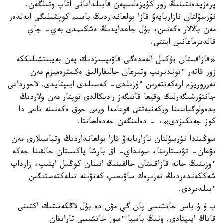
پرەزيدەنتىنىڭ زور كۇيزەلىسپەن قابىلداعانى اتاپ وتىلگەن.
نۇرسۇلتان نازاربايەۆ قازا بولعانداردىڭ باسىم كوپشىلىگى ايەلدەر
مەن بالالار ەكەنىن، بۇل جاعدايدىڭ ەشكىمدى بەي- جاي
قالدىرماعانىن ايتتى.
«قازاقستان بۇكىل الەمدەگى قاۋىپسىزدىك پەن بەيبىتشىلىككە
زور قاتەر ءتوندىرىپ وتىرعان حالىقارالىق ەكسترەميزم مەن
تەرروريزم ارەكەتتەرىن ءۇزىلدى- كەسىلدى ايىپتايدى. لاحورداعى
جانتۇرشىگەرلىك وقيعا قاتىگەز راديكالدى توپتار مەن ولاردىڭ
يدەولوگياسىنا وركەنيەتتى قوعامدا ورىن جوق ەكەنىنە تاعى دا
كوز جەتكىزدى»، - دەلىنگەن جەدەلحاتتا.
سوڭىندا نۇرسۇلتان نازاربايەۆ قازا بولعانداردىڭ وتباسىلارى مەن
تۋعان- تۋىستارىنا، سونداي- اق بارشا پاكىستان حالقىنا جەكە
ءوزىنىڭ جانە قازاقستان حالقىنىڭ اتىنان كوڭىل ايتىپ، زارداپ
شەككەندەردىڭ تەزىرەك ساۋىعىپ كەتۋىنە تىلەكتەستىگىن
ءبىلدىردى.
ب ۇ ۇ باس حاتشىسى پان گي مۋن دە بۇل لاڭكەستىك اكتىنى
قاتاڭ ايىپتادى. ونىڭ باسپا ءسوز حاتشىسى تاراتقان