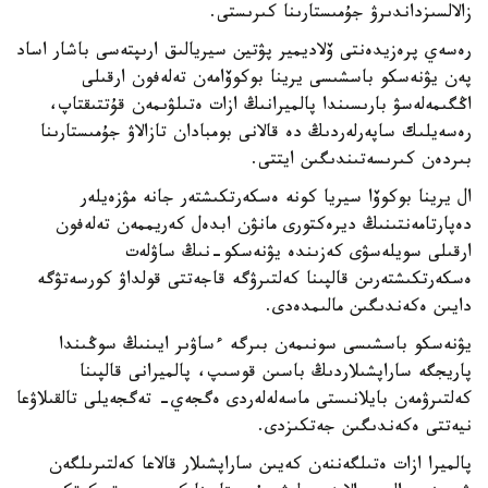
زالالسىزداندىرۋ جۇمىستارىنا كىرىستى.
رەسەي پرەزيدەنتى ۆلاديمير پۋتين سيريالىق ارىپتەسى باشار اساد
پەن يۋنەسكو باسشىسى يرينا بوكوۆامەن تەلەفون ارقىلى
اڭگىمەلەسۋ بارىسىندا پالميرانىڭ ازات ەتىلۋىمەن قۇتتىقتاپ،
رەسەيلىك ساپەرلەردىڭ دە قالانى بومبادان تازالاۋ جۇمىستارىنا
بىردەن كىرىسەتىندىگىن ايتتى.
ال يرينا بوكوۆا سيريا كونە ەسكەرتكىشتەر جانە مۋزەيلەر
دەپارتامەنتىنىڭ ديرەكتورى مانۋن ابدەل كەريممەن تەلەفون
ارقىلى سويلەسۋى كەزىندە يۋنەسكو-نىڭ ساۋلەت
ەسكەرتكىشتەرىن قالپىنا كەلتىرۋگە قاجەتتى قولداۋ كورسەتۋگە
دايىن ەكەندىگىن مالىمدەدى.
يۋنەسكو باسشىسى سونىمەن بىرگە ءساۋىر ايىنىڭ سوڭىندا
پاريجگە ساراپشىلاردىڭ باسىن قوسىپ، پالميرانى قالپىنا
كەلتىرۋمەن بايلانىستى ماسەلەلەردى ەگجەي- تەگجەيلى تالقىلاۋعا
نيەتتى ەكەندىگىن جەتكىزدى.
پالميرا ازات ەتىلگەننەن كەيىن ساراپشىلار قالاعا كەلتىرىلگەن