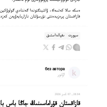
جازدى گولوۆكيننىڭ پروموۋتەرى توم لەففلەر.
قازاقستان پرەزيدەنتى نۇرسۇلتان نازاربايەۆپەن كەزد
سپورت
ىقپالداستىق
без автора
اۆتور
18:04, 07 تامىز 2026
قازاقستان قۇراماسىنىڭ جاڭا باس با