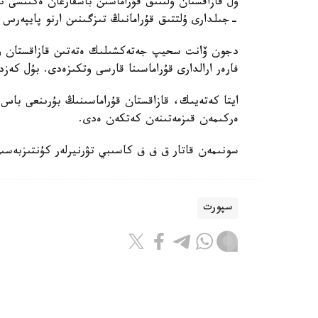
-جىلدارى ۇلتتىق قۇرامانىڭ تىزگىنىن ارنو پايپەرس
فارەر ارالدارى قۇراماسىنا قارسى وتكىزەدى. بۇل كەزد
ايتا كەتەيىك، قازاقستان قۇراماسىنىڭ بۇرىنعى باس ب
ەركىمەن قىزمەتىنەن كەتكەن ەدى.
سونىمەن قاتار ق ف ف كاسىبي تۋرنيرلەر كۇنتىزبەسى
سپورت
باقىتجول كاكەش