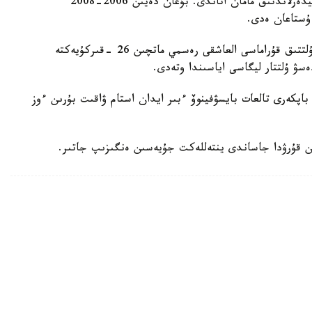
ول قازاقستان ۇلتتىق قۇراماسىن باسقارعان ەكىنشى نيدەرلاندتىق مامان اتاندى. بۇعان دەيىن 2006-2008
 ۇستاعان ەدى.
دجون ۆانت سحيپ جەتەكشىلىك ەتەتىن قازاقستان ۇلتتىق قۇراماسى العاشقى رەسمي ماتچىن 26 -قىركۇيەكتە
ەسۋ ۇلتتار ليگاسى اياسىندا وتەدى.
اپكەرى تالعات بايسۋفينوۆ ءبىر ايدان استام ۋاقىت بۇرىن ءوز
ن قۇرۋدا جاساندى ينتەللەكت جۇيەسىن ەنگىزىپ جاتىر.