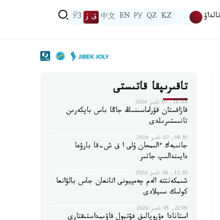
الداۋ
KZ
QZ
РУ
EN
中文
ق ز
ЎЗ
تاقىرىپقا قاتىستى
18:04, 07 تامىز 2026
قازاقستان قۇراماسىنىڭ جاڭا باس باپكەرىن
تانىستىرىلدى
08:55, 07 تامىز 2026
جانىبەك ءالىمحان ۇلى ا ق ش-قا بارۋعا
دايىندالىپ جاتىر
11:55, 06 تامىز 2026
شىمكەنتتە الەم چەمپيونى اتانعان جاس بالۋانعا
كولىك سىيلادى
22:05, 05 تامىز 2026
استانادا ەۋروپالىق فۋتبول قاۋىمداستىقتارى