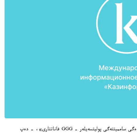
«ءتىپتى ۆاشينگتوندا يادرولىق قاۋىپسىزدىك جونىندەگى سامميتتەگى پوليتسەيلەر - GGG فاناتتارى»، - دەپ