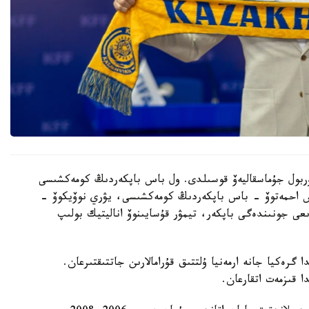
 نۇربول جۇماسقاليەۆ قوسىلدى. ول باس باپكەردىڭ كومەكشىسى
دوس احمەتوۆ - باس باپكەردىڭ كومەكشىسى، يۋري نوۆيكوۆ -
ىعى جونىندەگى باپكەر، تيمۋر قۇسايىنوۆ اناليتيك بولىپ
گرەكيا جانە ارمەنيا ۇلتتىق قۇرامالارىن جاتتىقتىرعان.
ا قىزمەت اتقارعان.