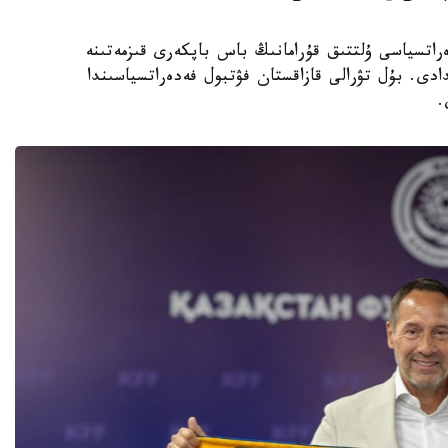
 فۋتبول فەدەراتسياسى ۇلتتىق قۇرامانىڭ باس باپكەرى قىزمەتىنە
دى. بۇل تۋرالى قازاقستان فۋتبول فەدەراتسياسىندا
.