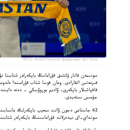
Фото: Казахстанская федерация футбола
سونىمەن قاتار ۇلتتىق قۇرامانىڭ باپكەرلەر شتابىنا
قىزمەتىن اتقارادى. وعان قوسا شتاب قۇرامىندا ەل
قاقپاشىلار باپكەرى، ۆاديم بوروۆسكي - دەنە دايىند
جۇمىس ىستەيدى.
62 جاستاعى دجون ۆانت سحيپ باپكەرلىك مانسابىندا 
سونداي-اق نيدەرلاند قۇراماسىنىڭ باپكەرلەر شتابىند