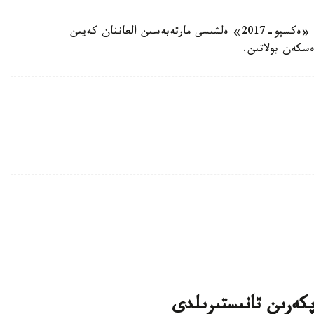
ەسكە سالا كەتسەك، ۆاشينگتوندا گەننادي گولوۆكين «ەكسپو-2017» ەلشىسى مارتەبەسىن العاننان كەيىن
ەسكەن بولاتىن.
پكەرىن تانىستىرىلدى