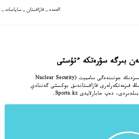
الەمدە
قازاقستان
ساياسات
ت
مەن بىرگە سۋرەتكە ءتۇستى
استانا. قازاقپارات - ۆاشينگتوندا يادرولىق قاۋىپسىزدىك جونىندەگى سامميت (Nuclear Security
دارىنىڭ قىزمەتكەرلەرى قازاقستاندىق بوكسشى گەننادي
ى، دەپ حابارلايدى Sports.kz.