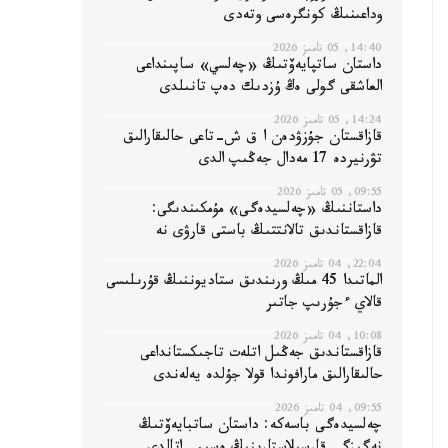
وداعىنىڭ كونگرەسى وتەدى
14:40, 05 تامىز 2026
داستان ساتپايەۆتىڭ «چەلسي» ساپىنداعى
العاشقى گولى ەڭ ۇزدىك دەپ تانىلدى
14:24, 05 تامىز 2026
قازاقستان جۇزۋدەن ا ق ش-تاعى حالىقارالىق
تۋرنيردە 17 مەدال جەڭىپ الدى
09:55, 05 تامىز 2026
داستاننىڭ «چەلسيدەگى» مۇمكىندىگى:
قازاقستاندىق تالانتتىڭ باستى قارۋى نە
22:04, 04 تامىز 2026
الماتىدا 45 مىڭ ورىندىق ستاديوننىڭ قۇرىلىسى
قالاي ءجۇرىپ جاتىر
10:08, 04 تامىز 2026
قازاقستاندىق جەڭىل اتلەت تاجىكستانداعى
حالىقارالىق مارافوندا قولا جۇلدە يەلەندى
09:55, 04 تامىز 2026
چەلسيدەگى باسەكە: داستان ساتبايەۆتىڭ