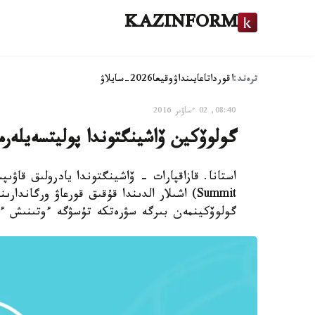
KAZINFORM
ترەند:
اقوردا
تاعايىنداۋ
وقيعا
2026-سايلاۋ
08:40, 02 ءساۋىر 2016
گولوۆكين ۆاشينگتوندا پوليتسەيلەر
Summit) اشىلار الدىندا قۇقىق قورعاۋ ورگان
گولوۆكينمەن بىرگە سۋرەتكە تۇسۋگە ءوتىنىش ءبىلدىرد