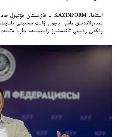
استانا. KAZINFORM - قازاقستان
نيدەرلاندتىق مامان دجون ۆانت سحيپتى تاعايىندا
وتكەن رەسمي تانىستىرۋ راسىمىندە جاريا ەتىلدى