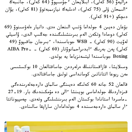
ەراليەۆ (56 كەلى)، ابىلايحان ءجۇسىپوۆ (64 كەلى)، جانىبەك
ءالىمحان ۇلى (75 كەلى)، ادىلبەك نيازىمبەتوۆ (81 كەلى)، يۆان
دىچكو (+91 كەلى).
بۇعان دەيىن 4 جولداما ۇتىپ الىنعان ەدى. دانيار ەلەۋسىنوۆ (69
كەلى) دوحادا وتكەن الەم بىرىنشىلىگىندە جەڭىپ الدى، ۆاسيلي
لەۆيت (90 كەلى) - WSB جوباسىندا، ءبىرجان جاقىپوۆ (49
كەلى) پەن بەرىك ءابدىراحمانوۆتار (60 كەلى) - AIBA Pro-
Boxing جوباسىندا ليتسەنزياعا يە بولدى.
وسىلايشا، قازاقستاننىڭ ەرلەردەن جاساقتالعان 10 بوكسشىسى
مەن ريوعا اتتاناتىن كومانداسى تولىق جاساقتالدى.
قالعان 52 جانە 60 كەلىگە دەيىنگى سالماق دارەجەلەرىندەگى
قىزداردىڭ جولداماسى بويىنشا ءالى دە مۇمكىندىك بار. 19-27
-مامىردا استانادا بوكستان الەم بىرىنشىلىگى وتەدى. چەمپيوناتتا
ءار سالماق دارەجەسىندە 4 جولدامادان ساراپقا سالىنادى.