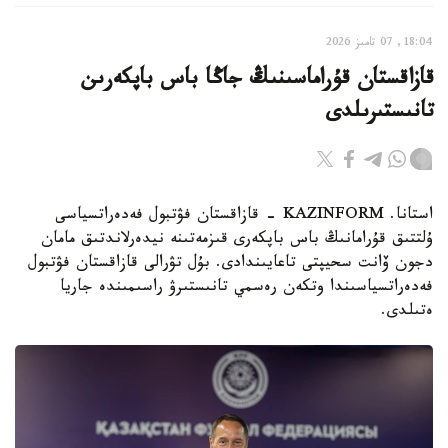
18:04, 07 تامىز 2026
قازاقستان قۇراماسىنىڭ جاڭا باس باپكەرىن
تانىستىرىلدى
استانا. KAZINFORM - قازاقستان فۋتبول فەدەراتسياسى
ۇلتتىق قۇرامانىڭ باس باپكەرى قىزمەتىنە نيدەرلاندتىق مامان
دجون ۆانت سحيپتى تاعايىندادى. بۇل تۋرالى قازاقستان فۋتبول
فەدەراتسياسىندا وتكەن رەسمي تانىستىرۋ راسىمىندە جاريا
ەتىلدى.