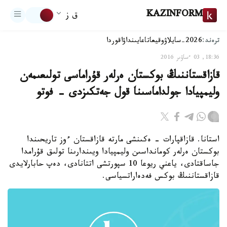
KAZINFORM
ق ز
ترەند:
2026-سايلاۋ
وقيعا
تاعايىنداۋ
اقوردا
18:36, 03 ءساۋىر 2016
قازاقستاننىڭ بوكستان ەرلەر قۇراماسى تولىعىمەن
وليمپيادا جولداماسىنا قول جەتكىزدى - فوتو
استانا. قازاقپارات - ەكىنشى مارتە قازاقستان ءوز تاريحىندا
بوكستان ەرلەر كومانداسىن وليمپيادا ويىندارىنا تولىق قۇرامدا
جاساقتادى، ياعني ريوعا 10 سپورتشى اتتانادى، دەپ حابارلايدى
قازاقستاننىڭ بوكس فەدەاراتسياسى.