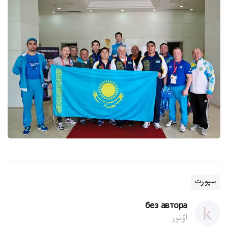
سپورت
без автора
اۆتور