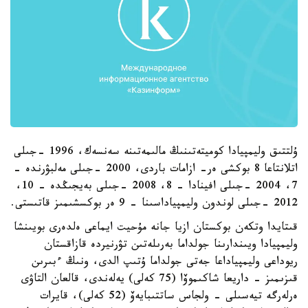
ۇلتتىق وليمپيادا كوميتەتىنىڭ مالىمەتىنە سەنسەك، 1996 -جىلى
اتلانتاعا 8 بوكشى ەر- ازامات باردى، 2000 -جىلى مەلبۋرندە -
7، 2004 -جىلى افينادا - 8، 2008 -جىلى بەيجىڭدە - 10،
2012 -جىلى لوندون وليمپياداسىنا - 9 ەر بوكسشىمىز قاتىستى.
قىتايدا وتكەن بوكستان ازيا جانە مۇحيت ايماعى ەلدەرى بويىنشا
وليمپيادا ويىندارىنا جولداما بەرىلەتىن تۋرنيردە قازاقستان
ريوداعى وليمپياداعا جەتى جولداما ۇتىپ الدى، ونىڭ ءبىرىن
قىزىمىز - داريعا شاكىموۆا (75 كەلى) يەلەندى، قالعان التاۋى
ەرلەرگە تيەسىلى - ولجاس ساتتىبايەۆ (52 كەلى)، قايرات