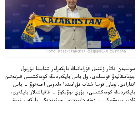
Фото: Казахстанская федерация футбола
سونىمەن قاتار ۇلتتىق قۇرامانىڭ باپكەرلەر شتابىنا نۇربول
جۇماسقاليەۆ قوسىلدى. ول باس باپكەردىڭ كومەكشىسى قىزمەتىن
اتقارادى. وعان قوسا شتاب قۇرامىندا ەلدوس احمەتوۆ - باس
باپكەردىڭ كومەكشىسى، يۋري نوۆيكوۆ - قاقپاشىلار باپكەرى،
ۆاديم بوروۆسكي - دەنە دايىندىعى جونىندەگى باپكەر، تيمۋر
قۇسايىنوۆ اناليتيك بولىپ جۇمىس ىستەيدى.
62 جاستاعى دجون ۆانت سحيپ باپكەرلىك مانسابىندا گرەكيا
جانە ارمەنيا ۇلتتىق قۇرامالارىن جاتتىقتىرعان. سونداي-اق
نيدەرلاند قۇراماسىنىڭ باپكەرلەر شتابىندا قىزمەت اتقارعان.