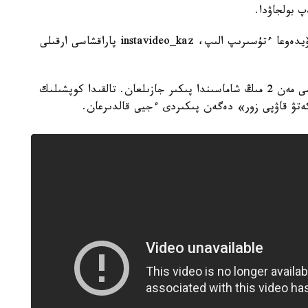
پ بولجاۋدا.
ايەلدىڭ باتىلدىعىنا تاڭقالعان تۇرعىندار جاعدايدى ۆيدەوعا ءتۇسىرىپ الىپ، instavideo_kaz پاراقشاسى ارقىلى
بەينەجازباعا بايلانىستى 19 مىڭعا جۋىق ۇناتۋ بەلگىسى مەن 2 مىڭ شاماسىندا پىكىر جازىلعان. تالقىدا كوپشىلىك
ەتۋ قاۋپى زور» دەگەن پىكىردى ءجيى قالدىرعان.