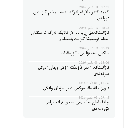
17:51, 08 تامىز 2026
اكىمدىكتەر تالاپكەرلەرگە نەشە ءبىلىم گرانتىن
ءبولدى
16:38, 08 تامىز 2026
قازاقستاندىق ج و و- لار تالاپكەرلەرگە 2 مىڭنان
استام قوسىمشا گرانت ۇسىنادى
15:12, 08 تامىز 2026
ساكەن سەيفۋللين. كۇرەڭ ات
13:06, 08 تامىز 2026
قازاقستاندا ءبىر تاۋلىكتە ءۇش ورمان ءورتى
تىركەلدى
11:06, 08 تامىز 2026
فاريزانىڭ ەڭ سوڭعى ءبىر شۋماق ولەڭى
09:43, 08 تامىز 2026
جالاڭداعان جالىنمەن ەندى قۇلتەمىرلەر
كۇرەسەدى