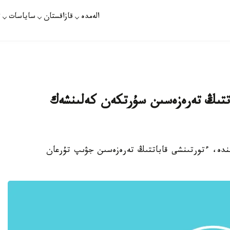
الەمدە
قازاقستان
ساياسات
ت
باتتىڭ تەرەزەسىن سۇرتكەن كەلىنشەك
ىندە، ءتورتىنشى قاباتتىڭ تەرەزەسىن جۋىپ تۇرعان