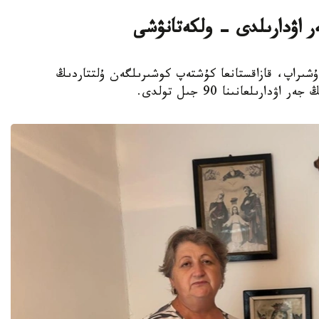
ر اۋدارىلدى - ولكەتانۋشى
عىن-سۇرگىنگە ۇشىراپ، قازاقستانعا كۇشتەپ كوشىرىلگەن ۇلتتاردىڭ
رىلعانىنا 90 جىل تولدى.