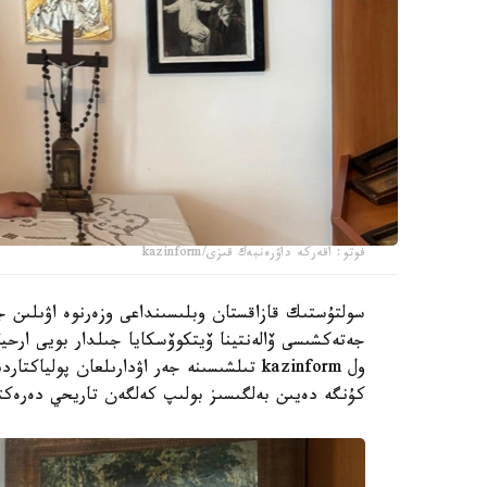
فوتو: اقەركە داۋرەنبەك قىزى/kazinform
سولتۇستىك قازاقستان وبلىسىنداعى وزەرنوە اۋىلىن جە
جەتەكشىسى ۆالەنتينا ۆيتكوۆسكايا جىلدار بويى ارحي
ول kazinform تىلشىسىنە جەر اۋدارىلعان پ
كۇنگە دەيىن بەلگىسىز بولىپ كەلگەن تاريحي دەرەكتە