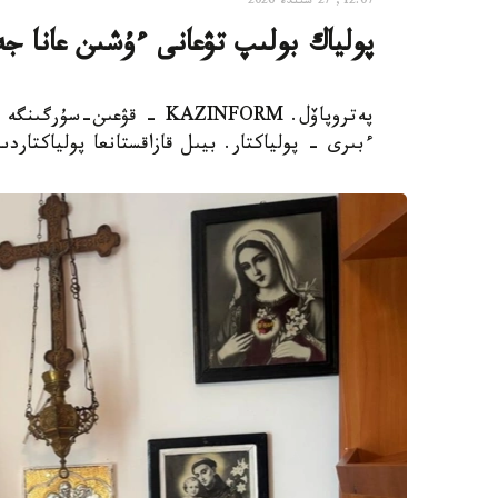
12:07, 27 شىلدە 2026
پولياك بولىپ تۋعانى ءۇشىن عانا جە
پەتروپاۆل. KAZINFORM - قۋ
ءبىرى - پولياكتار. بيىل قازاقستانعا پولياكتاردىڭ جەر اۋدا