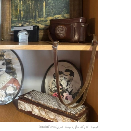
فوتو: اقەركە داۋرەنبەك قىزى/kazinform