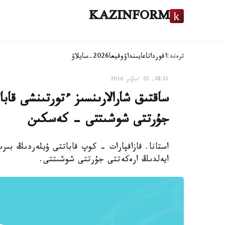
KAZINFORM
ترەند:
اقوردا
تاعايىنداۋ
وقيعا
2026-سايلاۋ
08:51, 02 ءساۋىر 2016
ساقتىق شارالارىنسىز ءتورتىنشى قا
جۇرتتى شوشىتتى - كەسكىن
استانا. قازاقپارات - كوپ قاباتتى ۇيلەردىڭ بىر
ايەلدىڭ ارەكەتتى جۇرتتى شوشىتتى.