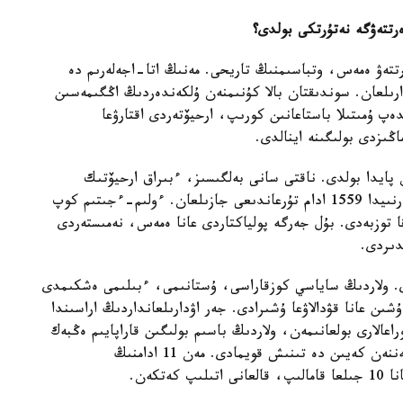
ەرتتەۋگە نە
تۇرتكى بولدى؟
تەۋ ەمەس، وتباسىمنىڭ تاريحى. مەنىڭ اتا-اجەلەرىم دە
ۋدارىلعان. سوندىقتان بالا كۇنىمنەن ۇلكەندەردىڭ اڭگىمەسىن
پ ۇمىتىلا باستاعانىن كورىپ، ارحيۆتەردى اقتارۋعا
ىزدى بولىگىنە اينالدى.
ن پايدا بولدى. ناقتى سانى بەلگىسىز، ءبىراق ارحيۆتىك
قۇجاتتاردا 1938 -جىلدىڭ ءبىرىنشى قاڭتارىندا وزەرنىيدا 1559 ادام تۇرعاندىعى جازىلعان. ءولىم-ءجىتىم كوپ
ققا توزبەدى. بۇل جەرگە پولياكتاردى عانا ەمەس، نەمىستەردى
دىردى.
ادى. ولاردىڭ ساياسي كوزقاراسى، ۇستانىمى، ءبىلىمى ەشكىمدى
شىن عانا قۋدالاۋعا ۇشىرادى. جەر اۋدارىلعانداردىڭ اراسىندا
اعالارى بولعانىمەن، ولاردىڭ باسىم بولىگىن قاراپايىم ەڭبەك
ادامدارى - شارۋالار قۇرادى. كەيىن قازاقستانعا كەلگەننەن كەيىن دە تىنىش قويمادى. مەن 11 ادامنىڭ
تكەن.