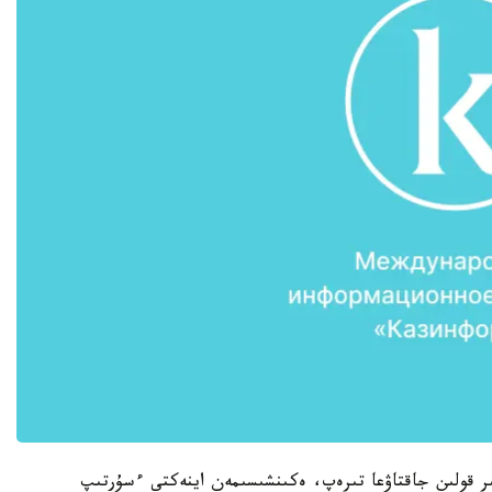
ر قولىن جاقتاۋعا تىرەپ، ەكىنشىسىمەن اينەكتى ءسۇرتىپ