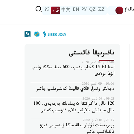
الداۋ
KZ
QZ
РУ
EN
中文
ق ز
ЎЗ
تاقىرىپقا قاتىستى
11:40, 09 تامىز 2026
استانادا 15 كىتاپ وقىپ، 600 مىڭ تەڭگە ۇتىپ
الۋعا بولادى
10:06, 09 تامىز 2026
ەجەلگى وتىرار قالاي قالپىنا كەلتىرىلىپ جاتىر
09:22, 09 تامىز 2026
120 بالل دا گرانتقا كەپىلدىك بەرمەيدى، 100
بالل جيناعان تالاپكەر قالاي ءتۇسىپ كەتتى
20:17, 08 تامىز 2026
پرەزيدەنت تۇلپارىنىڭ جاڭا ۆيدەوسى قىزۋ
تالقىلانىپ جاتىر