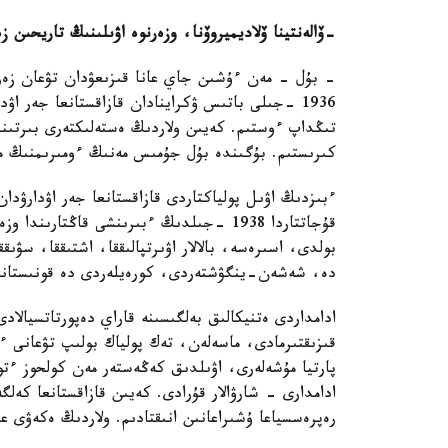
-
ۆالەنتينا ۆلاديميروۆنا، وزەرنوە اۋىلىنىڭ تاريحىن ز
- بۇل - مەن ءۇشىن جاي عانا قىزىعۋدان تۋعان زەرت
1936 -جىلى باتىس ۋكراينادان قازاقستانعا جەر ا
تىڭداپ ءوستىم. كەيىن ولاردىڭ ەستەلىكتەرى بىرتىندە
كىرىستىم. بۇگىندە بۇل جۇمىس مەنىڭ ءومىرىمنىڭ ماڭ
ءبىزدىڭ اۋىل پولياكتاردى قازاقستانعا جەر اۋدارۋدا
بولدى، اسىرەسە، بالالار اۋىرتپالىققا، اشتىققا، سۋى
دە، شەشەن-ينگۋشتەردى، كورەيلەردى دە قونىستان
ادامداردى ەتنيكالىق بەلگىسىنە قاراي دەپورتاتسيال
قىزىقتىرمادى، ماسەلەن، تەك پولياك بولىپ تۋعانى ءۇ
پارتيا مۇشەلەرى، اۋىلدىق كەڭەستەر مەن كولحوز ءتور
رەپرەسسياعا ۇشىراعانىن انىقتادىم. ولاردىڭ ەكەۋى عانا 10 جىلعا قامالىپ، قالعانى اتىلىپ كە