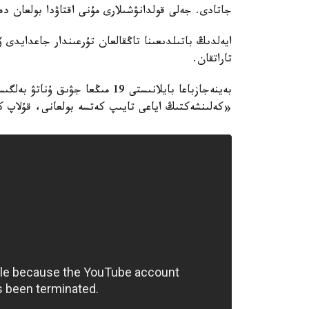
جاتادى. جەلى قولدانۋشىلارى مۇنى اقتاۋدا بولعان دە
تاراتقان.
«كەلىنشەكتىڭ اياعى تايىپ كەتسە بولعانى، قۇلاپ ك