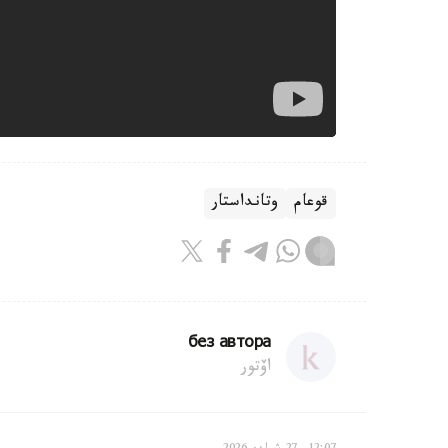
قوعام
وتانداستار
без автора
اۆتور