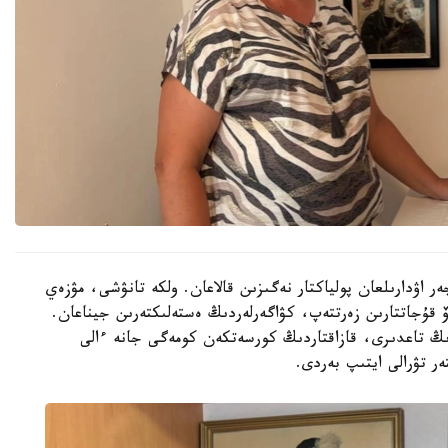
ر اۋدارىلعان پولياكتار نەگىزىن قالاعان. ولكە تانۋشى، مۋزەي
ۆ قۇجاتتارىن زەرتتەپ، كۋاگەرلەردىڭ ەستەلىكتەرىن جيناعان.
ولياكتاردىڭ تاعدىرى، قازاقتاردىڭ كورسەتكەن كومەگى جانە ءالى
ر تۋرالى ايتىپ بەردى.