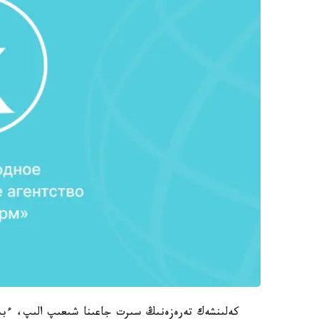
كەلىنشەك تەرەزەنىڭ سىرت جاعىنا شىعىپ الىپ، ءبى