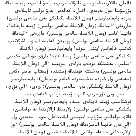
قالعان بالالارىنىڭ اراسىن تاتۋلاستىرىپ، باسۋ ايتىپ، وتباسىنىڭ
بۇزىلۋىنا جول بەرمەي، اقىل- كەڭەس بەرۋ بولىپ تابىلادى.
بىردە پايعامبارىمىز (وعان اللانىڭ يگىلىگى مەن سالەمى بولسىن)
حازرەتى ءاليدىڭ (وعان اللانىڭ سالەمى بولسىن) ۇيىنە بارعاندا،
فاتيما انامىز (وعان اللانىڭ سالەمى بولسىن) حازرەتى ءاليدىڭ
(وعان اللانىڭ سالەمى بولسىن) وزىمەن كەلىسە الماي، اشۋلانىپ
كەتىپ قالعانىن ايتتى. سوندا پايعامبارىمىز (وعان اللانىڭ
يگىلىگى مەن سالەمى بولسىن) ونىڭ قايدا بارۋى مۇمكىن ەكەنىن
ءبىلىپ، مەشىتكە ىزدەپ بارادى. سويتسە ءالي (وعان اللانىڭ
سالەمى بولسىن) مەشىتتە قۇمنىڭ ۇستىندە ۇيىقتاپ جاتىر ەكەن
(سەبەبى ول كەزدە مەشىتتەردە كىلەم بولماعان). پايعامبارىمىز
(وعان اللانىڭ يگىلىگى مەن سالەمى بولسىن): «ەي، ءالي تۇر»،
- دەپ ونى تۇرعىزىپ الىپ، ۇيىنە ەرتىپ كەلەدى دە،
قوشتاسىپ ۇيىنە قايتادى. مىنە، پايعامبارىمىز (وعان اللانىڭ
يگىلىگى مەن سالەمى بولسىن) ولاردىڭ ارالارىندا نە بولعانىن،
قالاي بولعانىن سۇراپ، ايىپتىنى ايقىنداعان جوق. سەبەبى ول
ءالي مەن فاتيما انامىزدىڭ (وعان اللانىڭ سالەمى بولسىن) ءوز
ارالارىنداعى ماسەلە بولاتىن. اللانىڭ ەلشىسى (وعان اللانىڭ