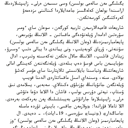
يگىلىگى مەن سالەمى بولسىن) وسى ىسىمەن ەرلى- زايىپتىلاردىڭ
اراسىندا بولعان كەلەڭسىز جاعدايلاردا كىنالىنى ىزدەمەۋ
كەرەكتىگىن كورسەتكەن.
شاريعات قاعيدالارىمەن تاربيە كورگەن، سوعان ساي ءومىر
سۇرەتىن ادامدار ۇيلەنۋدەگى ماقساتىن - اللانىڭ بۇيرىعى،
پايعامبارىمىزدىڭ (وعان اللانىڭ يگىلىگى مەن سالەمى بولسىن)
سۇننەتى، ۇرپاق كوبەيتىپ، ونى يماندى دا يبالى ەتىپ ءوسىرۋ،
زينادان قاشىپ، اللانىڭ حالال ەتكەن نەكەسىنە وتىرىپ، ادال
جۇبايىمەن باس قوسۋ دەپ بىلەدى. ۇيلەنگەننەن كەيىنگى امالى
شاريعاتتىڭ وتباسىنا بايلانىستى تالاپتارىنا ساي عۇمىر كەشۋ
بولادى. مىنە، وسىنداي اسىل ماقساتتاردى الدىنا قويىپ
ۇيلەنگەن جانۇيانىڭ بۇزىلۋى ەكىتالاي. سەبەبى، يسلامدى نىق
ۇستاپ، نيەتى دۇرىس بولىپ، قاشان دا اللاعا دۇعا ەتۋشى
ەرلى- زايىپتىلارعا جاراتۋشى بەيبىتشىلىك پەن بەرەكەت بەرەدى.
اللا تاعالا قۇراندا: «ولارمەن جاقسى، بايىپتى تۇردە مامىلە
جاساڭدار» («نيسا» سۇرەسى، 19-ايات)، - دەيدى. ال
پايعامبارىمىز (وعان اللانىڭ يگىلىگى مەن سالەمى بولسىن) ءوز