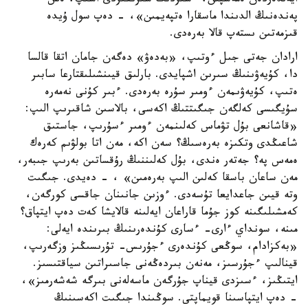
ايەلدەردەن ەمەسپىن، ءسىزدىڭ سىرىڭىزدى اشىپ، ەش
پەندەنىڭ الدىندا ماسقارا ەتپەيمىن»، - دەپ سول ۇيدە
قىزمەتىن ىستەپ قالا بەرەدى.
ارادان جەتى جىل ءوتىپ، «بەدەۋ» دەگەن جامان اتقا قالسا
دا، كۇيەۋىنىڭ سىرىن اشپايدى. بارلىق قيىنشىلىقتارعا سابىر
ەتىپ، كۇيەۋىمەن ءومىر سۇرە بەرەدى. ءبىر كۇنى نەمەرە
سۇيگىسى كەلگەن جىگىتتىڭ اكەسى، بالاسىن شاقىرىپ الىپ:
«قاشانعى بۇل تۋماس كەلىنمەن ءومىر ءسۇرىپ، جاستىق
شاعىڭدى وتكىزە بەرەسىڭ؟ سەن اكە، مەن اتا بولۋىم كەرەك
ەمەس پە؟ جەتەر ەندى، بۇل كەلىننىڭ رۇقساتىن بەرىپ جىبەر،
مەن ساعان باسقا كەلىن الىپ بەرەمىن» ، - دەيدى. جىگىت
وتە قيىن جاعدايعا تۇسەدى. ءوزىن جانىنان جاقسى كورگەن،
كەمشىلىگىنە كوز جۇما قاراعان ايەلىنە قالايشا كەت دەپ ايتپاق؟
مىنە، سونداي ءارى- ءسارى كۇندەرىنىڭ بىرىندە ايەلى:
«بەكزادام، سوڭعى كۇندەرى ءجۇرىس- تۇرىسىڭىز وزگەرىپ،
قينالىپ ءجۇرسىز، مەنەن بىردەڭەنى جاسىراتىن سياقتىسىز.
ايتىڭىز، ءسىزدى قيناپ جۇرگەن ماسەلەنى بىرگە شەشەرمىز»،
- دەپ ايتپاسىنا قويماپتى. سوڭىندا جىگىت اكەسىنىڭ