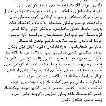
قالادى. سوندا اللانىڭ قۇدىرەتىمەن قىرىق كۇننەن بەرى
كۇيەۋىنىڭ تىلەۋىن تىلەگەن ءبىرىنشى جۇبايىنىڭ دۇعاسى قابىل
بولىپ، جىگىت ىشكەن ۋ شيپاعا اينالادى. كوپ جىلدان بەرى
ەركەكتىك قۋاتسىز بولعان جىگىتكە اللا تاعالا ەركەكتىك قۋات
بەرىپ، ماسقارالىقتان ساقتايدى. ەرتەڭگى كۇنى جاڭا كەلىن
كۇيەۋىنىڭ ءبىر توپ ايەل تۋىستارىمەن توركىنىنە بارا جاتىپ،
جولدا كەنەتتەن دۇنيە سالادى. مارقۇم بولعان كەلىننىڭ
جانازاسى شىعارىلىپ، جەرلەنگەننەن ەكى- ءۇش كۇن وتكەن
سوڭ، جىگىتتى اكەسى شاقىرىپ الىپ: «بالام، بۇل دا ماڭدايىڭا
جازىلعان ەكەن، كوپ قايعىرما، ءبىراز ۋاقىت ءوتسىن، تاعى دا
ۇيلەندىرەمىز»، - دەيدى. سوندا جىگىت اكەسىنە كوپتەن بەرى
جاسىرىپ جۇرگەن دەرتى بولعانىن ايتىپ، ودان قالاي ايىققانى
تۋرالى بايانداپ جاتقانىندا، اكەسى ءسوزىن سوڭىنا دەيىن
تىڭداۋعا شىداماي بۇرىنعى كەلىنىنىڭ ۇيىنە بەتتەيدى. ۇيىنە
كىرگەندە الدىنان كەلىنى شىعىپ قارسى الادى. سوندا جىگىتتىڭ
اكەسى كەلىنىنىڭ ماڭدايىنان ءسۇيىپ، كوزىنە جاس الىپ،
ۇيىنە ەرتىپ كەلگەن ەكەن.