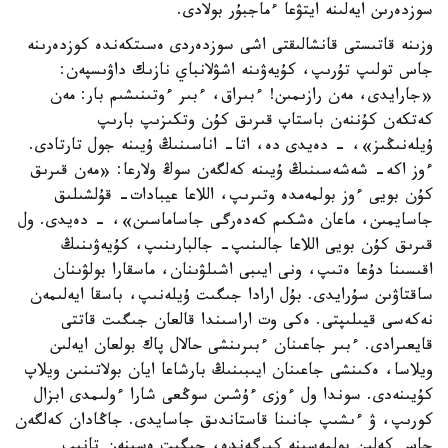
سوزدەرىن ايەلىنە ايتۋعا ءماجبۇر بولادى.
وزىنە قاتىستى قانشالىقتى اشى سوزدەردى ەسىتكەندە كوزدەرىنە
جاس تولىپ تۇرىپ، كۇيەۋىنە اشۋلانباي نازىك داۋىسپەن:
«جارايدى، مەن رازىمىن! ءبىراق، ءبىر ءوتىنىشىم بار: مەن
كەتكەن كۇننەن باستاپ قىرىق كۇن وتكىزىپ بارىپ
ۇيلەنىڭىز»، - دەيدى دە، اتا- اناسىنىڭ ۇيىنە جول تارتادى.
ءوز اكە- شەشەسىنىڭ ۇيىنە كەلگەن سوڭ ولارعا: «مەن قىرىق
كۇن بويى ءوز بولمەمدە وتىرىپ، اللاعا عيبادات- قۇلشىلىق
جاسايمىن، ماعان ەشكىم كەدەرگى جاساماسىن»، - دەيدى. ول
قىرىق كۇن بويى اللاعا جالىنىپ- جالبارىنىپ، كۇيەۋىنىڭ
اقىسىنا دۇعا ەتىپ، ونى ايىبى اشىلۋىنان، ماسقارا بولۋىنان
ساقتاۋىن سۇرايدى. بۇل ارادا جىگىت ۇيلەنىپ، باسقا ايەلىمەن
نەكەسى قيىلىپتى. ەكى وت اراسىندا قالعان جىگىت قاتتى
قايعىرادى. ءبىر جاعىنان ءبىرىنشى حالال پاك بولعان ايەلىن
ويلاسا، ەكىنشى جاعىنان ايىبىنىڭ بارشاعا ايان بولاتىنىن ويلاپ
كۇيىنەدى. سوندا ول ءوزى ءۇشىن سوڭعى شارا ءولىمدى ابزال
كورىپ، ۋ ءىشىپ جانىنا قاستاندىق جاسايدى. جاڭادان كەلگەن
جاس كەلىن بولمەسىنە كىرگەندە، جىگىت ەسىنەن تانىپ