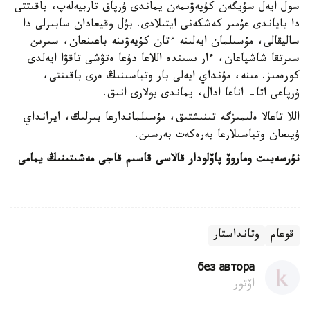
سول ايەل سۇيگەن كۇيەۋىمەن يماندى ۇرپاق تاربيەلەپ، باقىتتى
دا باياندى عۇمىر كەشكەنى ايتىلادى. بۇل وقيعادان سابىرلى دا
ساليقالى، مۇسىلمان ايەلىنە ءتان كۇيەۋىنە باعىنعان، سىرىن
سىرتقا شاشپاعان، ءار ىسىندە اللاعا دۇعا ەتۋشى تاقۋا ايەلدى
كورەمىز. مىنە، مۇنداي ايەلى بار وتباسىنىڭ ەرى باقىتتى،
ۇرپاعى اتا- اناعا ادال، يماندى بولارى انىق.
اللا تاعالا ەلىمىزگە تىنىشتىق، مۇسىلماندارعا بىرلىك، ايرانداي
ۇيىعان وتباسىلارعا بەرەكەت بەرسىن.
نۇرسەيىت وماروۆ پاۆلودار قالاسى قاسىم قاجى مەشىتىنىڭ يمامى
قوعام
وتانداستار
без автора
اۆتور