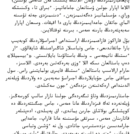
پايعامبارىمىزدىڭ (وعان اللانىڭ يگىلىگ مەن سالەمى بولسىن)
اللاعا اپارار جولىن ۇستانعان جاماعاتپىز. ءبىراق تا، وكىنىشكە
وراي، مۇسىلمانبىز دەگەنىمىزبەن، ءدىنىمىزدى جەتە تۇسىنە
الماي جاتقان جاعدايىمىزدىڭ بارى دا اقيقات. وسىعان اپارار
سەبەپتەردىڭ بارىنە ەمەس، بىرىنە توقتالايىن.
بۇل قاراكوز قازاعىمىزدىڭ اراسىنداعى اجىراسۋلاردىڭ كوبەيىپ
بارا جاتقاندىعى، جاس وتباسىلار شاڭىراعىنىڭ شايقالۋى. ءار
ءىستىڭ ناتيجەسى - ونىڭ باستالۋىنا بايلانىستى. «ءبيسميللا»
دەپ باستالعان ىسكە اللا ءوزى بەرەكەتىن بەرەدى. اللاسىز،
حارام ارالاسىپ باستالعان ءىستىڭ قايىرى بولمايتىنى راس. سول
سياقتى جاس جۇبايلاردىڭ اجىراسۋ سەبەبىن دە ولاردىڭ ۇيلەنەر
الدىنداعى ارەكەتىنەن ىزدەگەن ءجون سەكىلدى.
جاستارىمىزدىڭ وتاۋ تىگەردەگى جولىنا نازار سالىپ كورسەڭىز.
ۇيلەنەردە تەك قىزداردىڭ عانا ەمەس، جاس جىگىتتەردىڭ دە
كوپشىلىگى بولاشاق جارىن يماندى، اق پەيىلدى، ادەپتىلەر
قاتارىنان ەمەس، سىرتقى مۇسىنىنە عانا قاراپ، جاعدايى
جارامدىسىن ىزدەستىرىپ جاتادى. ول نە ءۇشىن وتباسى