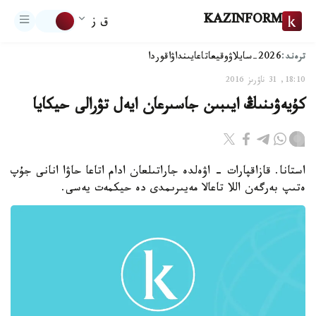
KAZINFORM
ق ز
ترەند:
2026-سايلاۋ
وقيعا
تاعايىنداۋ
اقوردا
18:10, 31 ناۋرىز 2016
كۇيەۋىنىڭ ايىبىن جاسىرعان ايەل تۋرالى حيكايا
استانا. قازاقپارات - اۋەلدە جاراتىلعان ادام اتاعا حاۋا انانى جۇپ
ەتىپ بەرگەن اللا تاعالا مەيىرىمدى دە حيكمەت يەسى.