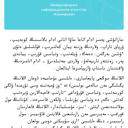
جاراتۋشى يەمىز ادام اتاعا حاۋا انانى ادام بالاسىنىڭ كوبەيىپ،
ۇرپاق تاراپ، ولاردىڭ وزىنە يمان كەلتىرىپ، قۇلشىلىق ەتۋى
ءۇشىن بەرگەن. دەمەك، ۇيلەنىپ، وتباسىن قۇرىپ، يماندى
پەر- زەنتتەر تاربيەلەۋ، ولاردى جەتىلدىرۋ - ادام اتامىزدىڭ
ۋاقىتىنان باستاپ ۋازيپامىزعا اينالعان.
اللانىڭ سوڭعى پايعامبارى، ەلشىسى مۇحاممەد (وعان اللانىڭ
يگىلىگى مەن سالەمى بولسىن) تە ءوز ۇمبەتىنە وسى تۇرعىدا ۇلگى
كورسەتىپ، وتباسىن قۇرۋداعى ءتارتىپ قاعيدالارىن ۇيرەتىپ
كەتتى. ەگەر دە وتباسى بۇزىلسا، ۇلكەن قاسىرەت، كۇنانىڭ مول
بولاتىندىعىن ايتتى. ءبىز، مۇسىلماندار، اللانىڭ قاھارىنان
قورقىپ، مەيىرىمى مەن رازىلىعىن قالايتىن قاۋىمبىز. سول
راببىمىز- دىڭ ەلشىسى ءارى سۇيىكتى دوسى بولعان