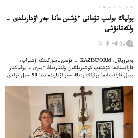
12:07, 27 شىلدە 2026
پولياك بولىپ تۋعانى ءۇشىن عانا جەر اۋدارىلدى -
ولكەتانۋشى
پەتروپاۆل. KAZINFORM - قۋعىن-سۇرگىنگە ۇشىراپ،
قازاقستانعا كۇشتەپ كوشىرىلگەن ۇلتتاردىڭ ءبىرى - پولياكتار.
بيىل قازاقستانعا پولياكتاردىڭ جەر اۋدارىلعانىنا 90 جىل تولدى.