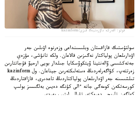
فوتو: اقەركە داۋرەنبەك قىزى/kazinform
سولتۇستىك قازاقستان وبلىسىنداعى وزەرنوە اۋىلىن جەر
اۋدارىلعان پولياكتار نەگىزىن قالاعان. ولكە تانۋشى، مۋزەي
جەتەكشىسى ۆالەنتينا ۆيتكوۆسكايا جىلدار بويى ارحيۆ قۇجاتتارىن
زەرتتەپ، كۋاگەرلەردىڭ ەستەلىكتەرىن جيناعان. ول kazinform
تىلشىسىنە جەر اۋدارىلعان پولياكتاردىڭ تاعدىرى، قازاقتاردىڭ
كورسەتكەن كومەگى جانە ءالى كۇنگە دەيىن بەلگىسىز بولىپ
كەلگەن تاريحي دەرەكتەر تۋرالى ايتىپ بەردى.