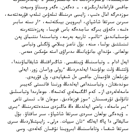
حاديسىندە: «سىزدەردىڭ ەڭ جاقسىلارىڭىز - ايەلدەرىڭىزگە
جاقسى قاراعاندارىڭىز»، - دەگەن. ەگەر وسىناۋ وسيەت
سوزدەرگە امال ەتىپ، زايىبى ەرىنىڭ تىلەۋىن تىلەپ قۇرمەتتەسە،
سىرىن سىرتقا شاشپاي، ابىرويىن بيىكتەتسە، ءار ىستە سابىر
ەتسە، ەكەۋى بىرگە ساجدەگە باس قويسا، پەرزەنتتەرىنە
مۇسىلماندىق ءتالىم- تاربيە بەرسە، وتباسىندا ىنتىماق پەن
تىنىشتىق بولسا، مىنە، بۇل ناعىز يسلامي ۇلگىلى وتباسى
بولعانى. مۇنداي جانۇيانىڭ ىدىراۋى استە مۇمكىن ەمەس.
ايەل ادام - وتباسىنىڭ ۇيىتقىسى. شاڭىراقتىڭ شايقالماۋىندا،
ۇلتتىڭ ۇلت بولۋىندا ايەلدەردىڭ ءرولى وراسان زور. ايەلى
بۇزىلعان قاۋىمنان جاقسى ەل شىقپايدى، ول قۇريدى.
سوندىقتان، وتباسىنداعى ايەلدىڭ ورنىنا قاتىستى كەيبىر
ماسەلەلەردى از- كەم اڭگىمەلەي كەتسەك. جوعارىدا وتباسىلىق
تاتۋلىق تۇرعىسىنان ءسوز قوزعادىق. سوعان قا- تىستى تاعى
ءبىر ماسەلە، ياعني ايەلدىڭ ەڭ ماڭىزدى مىندەتتەرىنىڭ ءبىرى
- ۇيدەگى بولعان سىردى سىرتقا شاشپاۋ، سىر ساقتاۋ. بۇل
ساليقالى دا پاك ايەلگە ءتان سيپات. ەرلى- زايىپتىلاردىڭ سىرى
سىرتقا شىقسا، وتاعاسىنىڭ ابىرويىنا نۇقسان كەلەدى. وسى