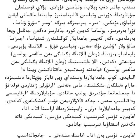
قۇرعانىن ءوزى دە تۇسىنە بەرمەيدى. حالىقتىڭ ءبارى وسىلاي
ىستەپ جاتىر دەپ ويلاپ، وتباسىن قۇرادى. بۇلاي قوسىلعان
جۇپتاردىڭ دۇرىس وتباسىن قالىپتاستىرۋ جايىندا ماقساتى ايقىن
بولماۋى مۇمكىن. ءبىر- بىرىمىزگە بىرگە ءومىر ءسۇرۋ ۇناسا،
تۇرا بەرەرمىز، بولماسا كەيىن كورە جاتارمىز دەگەن جەڭىل ويعا
بەرىلەدى. ەگەر كەيبىر جاعدايلار كوڭىلىنەن شىقپاسا، اجىراسا
سالۋ ولار ءۇشىن تۇك ەمەس. وتباسىن قۇرۋ - اللانىڭ بۇيرىعى،
پايعامبارىمىزدىڭ (وعان اللانىڭ يگىلىگى مەن سالەمى بولسىن)
سۇننەتى ەكەنىن، اللا ەلشىسىنىڭ (وعان اللانىڭ يگىلىگى مەن
سالەمى بولسىن) قيامەتتە ۇممەتىمەن ماقتاناتىنىن ويىنا دا
المايدى. كوپ جاعدايلاردا وسىنداي ويى تاياز جۇپتارعا دىنىمىزدە
حارام ەتىلگەن ىشكىلىك، ماس ەتەتىن ءارتۇرلى زاتتاردى قولدانۋ
دا جىعىلعانعا جۇدىرىق بولىپ جاتادى. جۇبايلاردىڭ ءارقايسىسى
وداقتاسىپ ەمەس، جەكە قالاۋلارىمەن عۇمىر كەشكىلەرى كەلەدى.
كەيبىر جاعدايلاردا ەرلى- زايىپتىلاردىڭ اراسىنا اتا- انا،
اعايىن- تۋىس كىرىسىپ، كىمدىكى دۇرىس، كىمدىكى قاتە
ەكەنىن انىقتاۋعا تىرىسىپ جاتادى.
اعايىن- تۋىس پەن اتا- انانىڭ مىندەتى - جانجالداسىپ