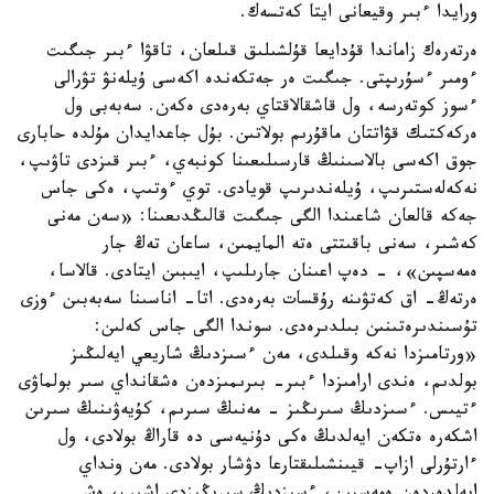
ورايدا ءبىر وقيعانى ايتا كەتسەك.
ەرتەرەك زاماندا قۇدايعا قۇلشىلىق قىلعان، تاقۋا ءبىر جىگىت
ءومىر ءسۇرىپتى. جىگىت ەر جەتكەندە اكەسى ۇيلەنۋ تۋرالى
ءسوز كوتەرسە، ول قاشقالاقتاي بەرەدى ەكەن. سەبەبى ول
ەركەكتىك قۋاتتان ماقۇرىم بولاتىن. بۇل جاعدايدان مۇلدە حابارى
جوق اكەسى بالاسىنىڭ قارسىلىعىنا كونبەي، ءبىر قىزدى تاۋىپ،
نەكەلەستىرىپ، ۇيلەندىرىپ قويادى. توي ءوتىپ، ەكى جاس
جەكە قالعان شاعىندا الگى جىگىت قالىڭدىعىنا: «سەن مەنى
كەشىر، سەنى باقىتتى ەتە المايمىن، ساعان تەڭ جار
ەمەسپىن»، - دەپ اعىنان جارىلىپ، ايىبىن ايتادى. قالاسا،
ەرتەڭ- اق كەتۋىنە رۇقسات بەرەدى. اتا- اناسىنا سەبەبىن ءوزى
تۇسىندىرەتىنىن بىلدىرەدى. سوندا الگى جاس كەلىن:
«ورتامىزدا نەكە وقىلدى، مەن ءسىزدىڭ شاريعي ايەلىڭىز
بولدىم، ەندى ارامىزدا ءبىر- بىرىمىزدەن ەشقانداي سىر بولماۋى
ءتيىس. ءسىزدىڭ سىرىڭىز - مەنىڭ سىرىم، كۇيەۋىنىڭ سىرىن
اشكەرە ەتكەن ايەلدىڭ ەكى دۇنيەسى دە قاراڭ بولادى، ول
ءارتۇرلى ازاپ- قيىنشىلىقتارعا دۋشار بولادى. مەن ونداي