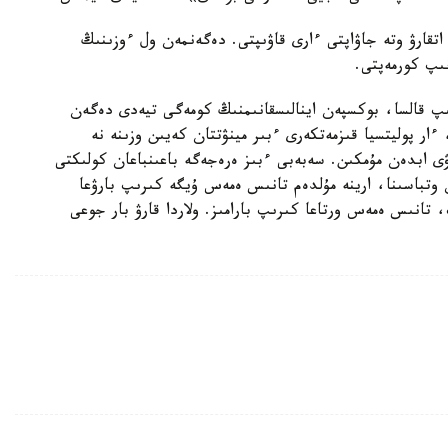
تقارۋ وتە جاۋاپتى ءارى قاۋىپتى. دەگەنمەن ول ءوزىنىڭ
نىپ كورمەپتى.
پ قالسا، بوكسپەن اينالىسقانىمنىڭ كومەگى تيەدى دەگەن
ءار پوليتسيا قىزمەتكەرى ءبىر مينۋتتان كەيىن وزىنە نە
ۋى ابدەن مۇمكىن. سەبەبى ءبىز ەرەجەگە باعىنباعان كولىكتى
وتباسىنا، ارينە مۇلدەم تانىس ەمەس ۇيگە كىرىپ بارۋعا
، تانىس ەمەس ورتاعا كىرىپ بارامىز. ولاردا قارۋ بار جوعى