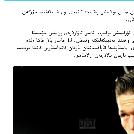
ن جاس بوكسشى رەتىندە تانيدى. ول شىمكەنتتە جۇرگەن
قان.
ۇرلىسشى بولىپ، اناسى تاۋارلاردى ورايتىن جۇمىستا
ىستەگەن. ديماشتىڭ اناسى سالتانات جادرايەۆا تۇنگى ۋاقىتتا مەدبيكەلىكتە وقىعان. 13 جاسار بالا جاڭا ەلدە
 باستاپقىدا قازاقستاننان بارعان قانداستارىن قانشا ىزدەسە
 بارعان بالالارمەن ارالاسادى.