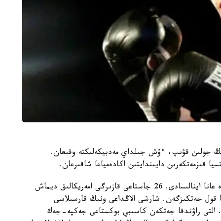
ىنىڭ جولىن قۋىپ، ءۇش جىلداي مەدبيكەلىكتە وقىعان.
يا قىزمەتكەرىن دايىندايتىن اكادەمياعا شاقىرعان.
ول قازىر بوكسپەن تەك جۇمىسىنان بوساعان ساتتەردە عانا اينالىسادى. 26 جاستاعى قازىرگى امەريكالىق ديماش
ا قول جەتكىزگەن. شارشى الاڭداعى ونىڭ قارسىلاسى
 التى راۋندقا جەتكەن كاسىبي بوكستاعى جەكپە-جەك