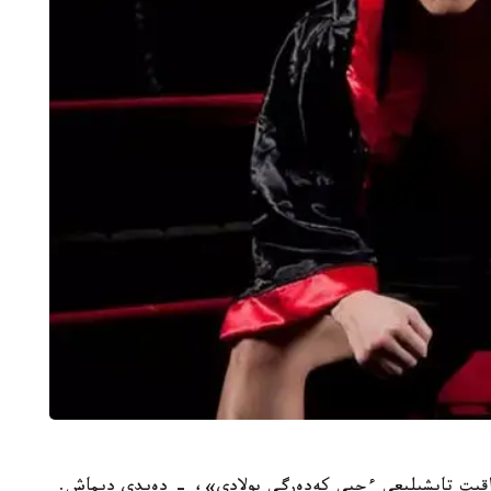
ۋاقىت تاپشىلىعى ءجيى كەدەرگى بولادى»، - دەيدى ديماش.