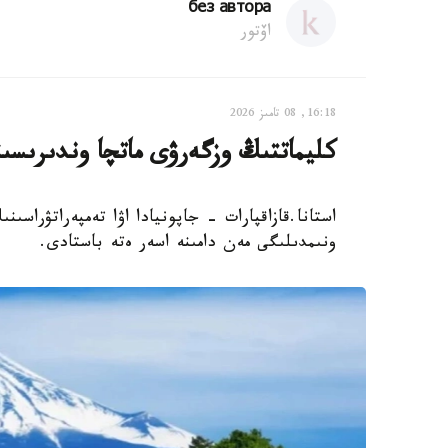
без автора
اۆتور
16:18, 08 تامىز 2026
كليماتتىڭ وزگەرۋى ماتچا وندىرىسى
استانا.قازاقپارات - جاپونيادا اۋا تەمپەراتۋراسى
ونىمدىلىگى مەن دامىنە اسەر ەتە باستادى.