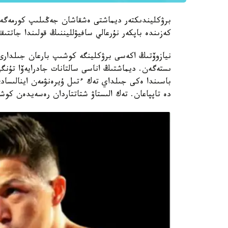
برۋكليندىكتەر ديماشتى ەشقاشان جەڭىلىپ كورمەگە
كەزىندە باپكەر نۇرعالي سافيۋلليننىڭ قولىندا جاتتىق
نيازوۆتىڭ اكەسى برۋكلينگە كوشىپ بارعان جىلدارى ق
باسىندا ەكى جىلداي تەك ءتىل ۇيرەنۋمەن اينالىسادى.
دە تاپپاعان. تەك الىستاۋ شتاتتاردان رەسەيدەن كوشىپ