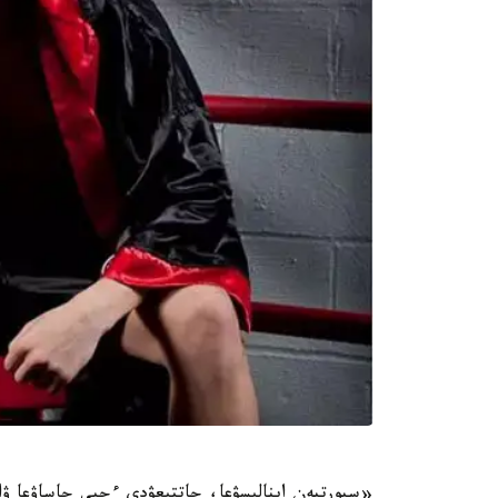
«سپورتپەن اينالىسۋعا، جاتتىعۋدى ءجيى جاساۋعا 