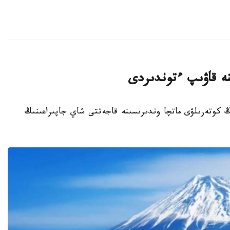
نە قاۋىپ ءتوندىردى
نىڭ كوتەرىلۋى ماتچا وندىرىسىنە قاجەتتى شاي جاپىراعىنىڭ