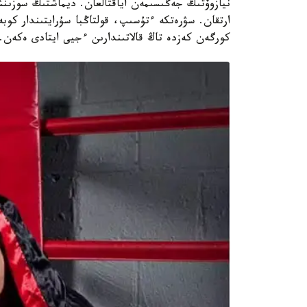
نيازوۆتىڭ جەڭىسىمەن اياقتالعان. ديماشتىڭ سوزىنشە
ارتقان. سۋرەتكە ءتۇسىپ، قولتاڭبا سۇرايتىندار كوبە
كورگەن كەزدە تاڭ قالاتىندارىن ءجيى ايتادى ەكەن.