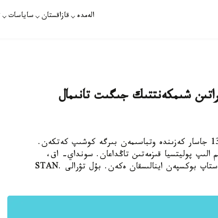
الەمدە
قازاقستان
ساياسات
ت
اراتىن شىمكەنتتىك جىگىت تانىمال
استانا. قازاقپارات - ديماش نيازوۆ ا ق ش- قا 13 جاسار كەزىندە وتباسىمەن بىرگە كوشىپ كەتكەن.
م الىپ پوليتسيا قىزمەتىن تاڭداعان. سونداي- اق،
شىمكەنت تۋماسى قازاقستاندا تۇرعان كەزىنەن باستاپ بوكسپەن اينالىسقان ەكەن. بۇل تۋرالى STAN.