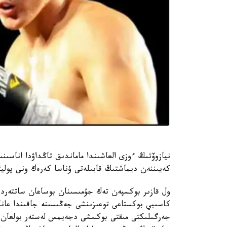
نيازوۆتىڭ ءوزى العاشىندا ماماندىق تاڭداۋدا اناس
كەيىننەن ديماشتىڭ قابىلەتى ۇناسا كەرەك ونى پوليتس
كاسىبي بوكستاعى توعىزىنشى جەڭىسىنە جاقىندا عان
جەرگىلىكتى مىقتى بوكسشى دجەيمس لەستەر بولعان.