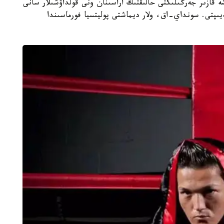
 قازىر جەرگىلىكتى حالىقتىڭ اراسىنان ونى قولداۋشىلار سانى
يىپتى. سونداي-اق، ولار ديماشتى پوليتسيا فورماسىندا