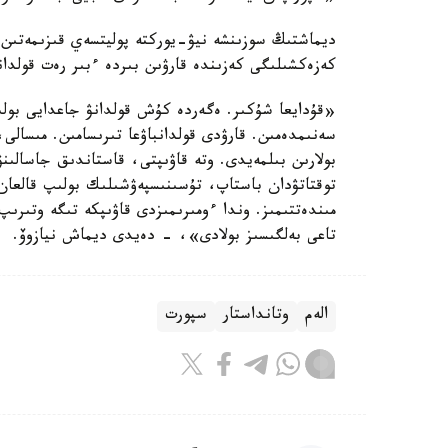
ديماشتىڭ سوزىنشە نيۋ-يوركتە پوليتسەي قىزىمەتىن ا
كەزەكشىلىگى كەزىندە قارۋىن بىردە ءبىر رەت قولدا
«قۇدايعا شۇكىر. ەگەردە كۇش قولدانۋ جاعدايى بولى
سەنىمدەمىن. قارۋدى قولدانباۋعا تىرىسامىن. مىسالى، 
بولارىن بىلمەيدى. وتە قاۋىپتى، قاستاندىق جاسالىن
توقتاتۋدان باستاپ، تۇسىنىسپەۋشىلىك بولىپ قالعان 
مىندەتتىمىز. وندا ءومىرىمىزدى قاۋىپكە تىگە وتىرىپ
تاعى بەلگىسىز بولادى»، - دەيدى ديماش نيازوۆ.
الەم
وتانداستار
سپورت