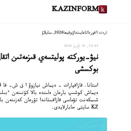
KAZINFORM
ترەند:
اقوردا
تاعايىنداۋ
وقيعا
2026-سايلاۋ
14:44, 31 ناۋرىز 2016
نيۋ-يوركتە پوليتسەي قىزمەتىن اتق
بوكسشى
ديماش كوشىپ بارعان ەلىندە بالا كۇنىنەن ءبىلى
KZ سايتى حابارلايدى.