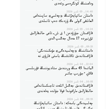
وداعىنىڭ كونگرەسى وتەدى
14:40, 05 تامىز 2026
داستان ساتپايەۆتىڭ «چەلسي» ساپىنداعى
العاشقى گولى ەڭ ۇزدىك دەپ تانىلدى
14:24, 05 تامىز 2026
قازاقستان جۇزۋدەن ا ق ش-تاعى حالىقارالىق
تۋرنيردە 17 مەدال جەڭىپ الدى
09:55, 05 تامىز 2026
داستاننىڭ «چەلسيدەگى» مۇمكىندىگى:
قازاقستاندىق تالانتتىڭ باستى قارۋى نە
22:04, 04 تامىز 2026
الماتىدا 45 مىڭ ورىندىق ستاديوننىڭ قۇرىلىسى
قالاي ءجۇرىپ جاتىر
10:08, 04 تامىز 2026
قازاقستاندىق جەڭىل اتلەت تاجىكستانداعى
حالىقارالىق مارافوندا قولا جۇلدە يەلەندى
09:55, 04 تامىز 2026
چەلسيدەگى باسەكە: داستان ساتبايەۆتىڭ