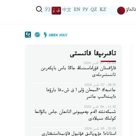
الداۋ
KZ
QZ
РУ
EN
中文
ق ز
ЎЗ
تاقىرىپقا قاتىستى
18:04, 07 تامىز 2026
قازاقستان قۇراماسىنىڭ جاڭا باس باپكەرىن
تانىستىرىلدى
08:55, 07 تامىز 2026
جانىبەك ءالىمحان ۇلى ا ق ش-قا بارۋعا
دايىندالىپ جاتىر
11:55, 06 تامىز 2026
شىمكەنتتە الەم چەمپيونى اتانعان جاس بالۋانعا
كولىك سىيلادى
22:05, 05 تامىز 2026
استانادا ەۋروپالىق فۋتبول قاۋىمداستىقتارى