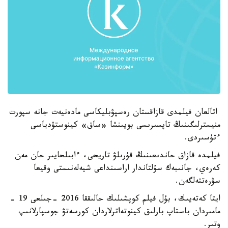
اتالعان فيلمدى قازاقستان رەسپۋبليكاسى مادەنيەت جانە سپورت
منيسترلىگىنىڭ تاپسىرىسى بويىنشا «ساق» كينوستۋدياسى
ءتۇسىردى.
فيلمدە قازاق حاندىعىنىڭ قۇرىلۋ تاريحى، ءابىلحايىر حان مەن
كەرەي، جانىبەك سۇلتاندار اراسىنداعى شيەلەنىستى وقيعا
سۋرەتتەلگەن.
ايتا كەتەيىك، بۇل فيلم كوپشىلىك حالىققا 2016 -جىلعى 19 -
مامىردان باستاپ بارلىق كينوتەاترلاردان كورسەتۋ جوسپارلانىپ
وتىر.