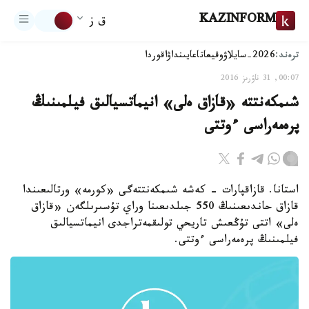
KAZINFORM
ق ز
ترەند:
2026-سايلاۋ
وقيعا
تاعايىنداۋ
اقوردا
00:07, 31 ناۋرىز 2016
شىمكەنتتە «قازاق ەلى» انيماتسيالىق فيلمىنىڭ
پرەمەراسى ءوتتى
استانا. قازاقپارات - كەشە شىمكەنتتەگى «كورمە» ورتالىعىندا
قازاق حاندىعىنىڭ 550 جىلدىعىنا وراي تۇسىرىلگەن «قازاق
ەلى» اتتى تۇڭعىش تاريحي تولىقمەتراجدى انيماتسيالىق
فيلمىنىڭ پرەمەراسى ءوتتى.