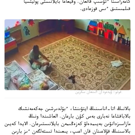
كامەراسىنا ءتۇسىپ قالعان. وقيعاعا بايلانىستى پوليتسيا
قىلمىستىق ءىس قوزعادى.
فوتو: ۆيدەودان الىنعان سكرين
بالانىڭ اتا-اناسىنىڭ ايتۋىنشا، ءبۇلدىرشىن جەكەمەنشىك
بالاباقشاعا نەبارى بەس كۇن بارعان. العاشىندا ونىڭ
مازاسىزدانۋىن بەيىمدەلۋ كەزەڭىمەن بايلانىستىرعان. الايدا كەيىن
بالاسىنىڭ قۇلاعىنان قان اعىپ، يىعىندا تىستەلگەن ءىز بارىن