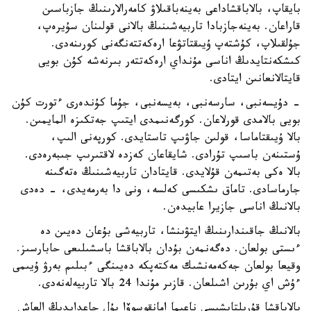
بايقاپ، بالاباقشاداعى بەينەباقىلاۋ كامەرالارىنىڭ جازباسىن
قاراعان. بەينەجازبادا تاربيەشىنىڭ بالانى قولىنان سۇيرەپ،
جۇلقىلاپ، كۇشتەپ ۇيىقتاتۋعا ارەكەتتەنگەنى كورىنەدى.
كىشكەنتايدىڭ اناسى مۇنداي ارەكەتتەر بىرنەشە كۇن بويى
قايتالانعانىن ايتادى.
- دۇيسەنبى، سارسەنبى، بەيسەنبى، جۇما كۇندەرى ءتورت كۇن
بويى بالامدى قورلاعان. كورگەنىمدى ايتىپ جەتكىزە المايمىن.
بالا ۇيىقتاماسا، قولىن جاۋىپ تاستايدى. كورپەنى الىپ،
ۇستىنەن باسىپ تۇرادى. شايقاعان كەزدە لاقتىرىپ جىبەرەدى.
بالا ەكى بەتىمەن قۇلايدى. قايتادان تاربيەشىنىڭ ەتەگىنە
جارماسادى. تاماق ىشكىسى كەلسە، ونى دا بەرمەيدى، - دەدى
بالانىڭ اناسى جازيرا عابيدەن.
بالانىڭ جاقىندارىنىڭ ايتۋىنشا، تاربيەشى بۇعان دەيىن دە
ءىستى بولعان. دەگەنمەن بۇدان بالاباقشا باسشىلىعى حابارسىز.
وقيعا بولعان جەكەمەنشىك مەكتەپكە دەيىنگى ءبىلىم بەرۋ ۇيىمى
ءۇش اي بۇرىن اشىلعان. قازىر مۇندا 24 بالا تاربيەلەنەدى.
بالاباقشا قۇرىلتايشىسى ناعيما امانقوسوۆا بۇل جاعدايدىڭ العاش