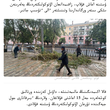
ۇستىنە اعاش قۇلاپ، زاقىمدانعان اۆتوكولىكتەردىڭ يەلەرىنەن
ىشكى ىستەر ورگاندارىنا وتىنىشتەر ءالى ءتۇسىپ جاتىر.
فوتو: وسكەمەن قالاسى اكىمدىگىنەن
قالا اكىمدىگىنىڭ مالىمەتىنشە، داۋىل كەزىندە ورتالىق
كوشەلەردە جەل 15 اعاشتى قۇلاتقان. ولاردىڭ ءبىرقاتارى جول
جيەگىندە تۇرعان اۆتوكولىكتەردىڭ ۇستىنە قۇلادى.