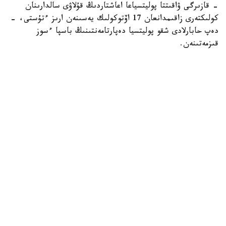
- قازىرگى ۋاقىتتا پوليتسياعا اعاشتاردىڭ قۇلاۋى سالدارىنان
كولىكتەرى زاقىمدانعان 17 اۆتوكولىك يەسىنەن ارىز ءتۇستى، -
دەپ حابارلادى شقو پوليتسيا دەپارتامەنتىنىڭ باسپا ءسوز
قىزمەتىنەن.
پوليتسياعا ءالى بارلىق زارداپ شەككەن كولىك يەلەرى جۇگىنىپ
ۇلگەرمەگەن بولۋى دا مۇمكىن.