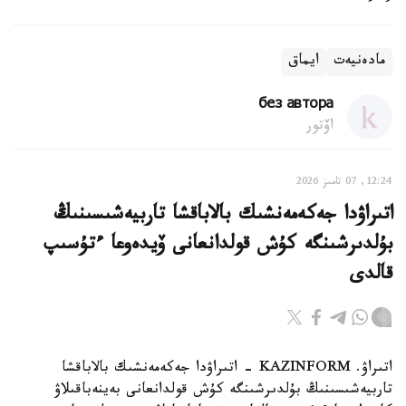
مادەنيەت
ايماق
без автора
اۆتور
12:24, 07 تامىز 2026
اتىراۋدا جەكەمەنشىك بالاباقشا تاربيەشىسىنىڭ
بۇلدىرشىنگە كۇش قولدانعانى ۆيدەوعا ءتۇسىپ
قالدى
اتىراۋ. KAZINFORM - اتىراۋدا جەكەمەنشىك بالاباقشا
تاربيەشىسىنىڭ بۇلدىرشىنگە كۇش قولدانعانى بەينەباقىلاۋ