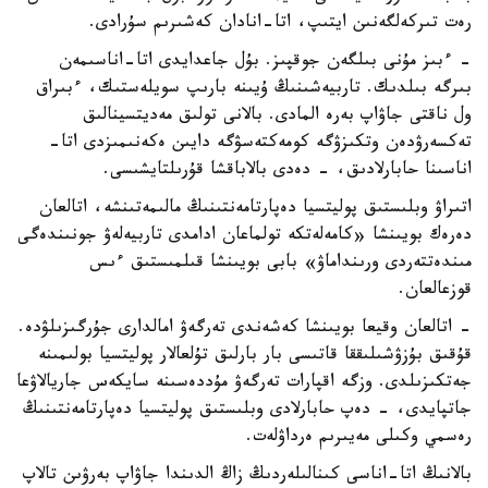
رەت تىركەلگەنىن ايتىپ، اتا-انادان كەشىرىم سۇرادى.
- ءبىز مۇنى بىلگەن جوقپىز. بۇل جاعدايدى اتا-اناسىمەن
بىرگە بىلدىك. تاربيەشىنىڭ ۇيىنە بارىپ سويلەستىك، ءبىراق
ول ناقتى جاۋاپ بەرە المادى. بالانى تولىق مەديتسينالىق
تەكسەرۋدەن وتكىزۋگە كومەكتەسۋگە دايىن ەكەنىمىزدى اتا-
اناسىنا حابارلادىق، - دەدى بالاباقشا قۇرىلتايشىسى.
اتىراۋ وبلىستىق پوليتسيا دەپارتامەنتىنىڭ مالىمەتىنشە، اتالعان
دەرەك بويىنشا «كامەلەتكە تولماعان ادامدى تاربيەلەۋ جونىندەگى
مىندەتتەردى ورىنداماۋ» بابى بويىنشا قىلمىستىق ءىس
قوزعالعان.
- اتالعان وقيعا بويىنشا كەشەندى تەرگەۋ امالدارى جۇرگىزىلۋدە.
قۇقىق بۇزۋشىلىققا قاتىسى بار بارلىق تۇلعالار پوليتسيا بولىمىنە
جەتكىزىلدى. وزگە اقپارات تەرگەۋ مۇددەسىنە سايكەس جاريالاۋعا
جاتپايدى، - دەپ حابارلادى وبلىستىق پوليتسيا دەپارتامەنتىنىڭ
رەسمي وكىلى مەيىرىم ەرداۋلەت.
بالانىڭ اتا-اناسى كىنالىلەردىڭ زاڭ الدىندا جاۋاپ بەرۋىن تالاپ