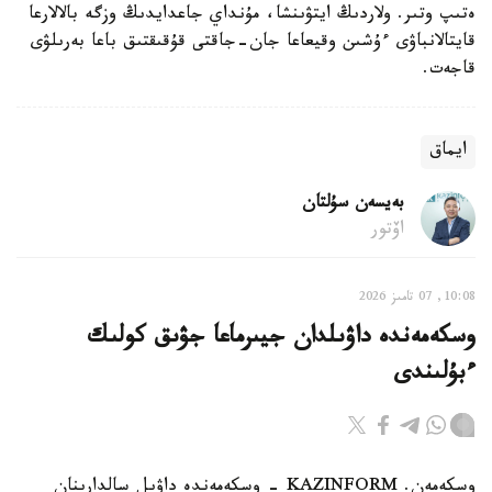
ەتىپ وتىر. ولاردىڭ ايتۋىنشا، مۇنداي جاعدايدىڭ وزگە بالالارعا
قايتالانباۋى ءۇشىن وقيعاعا جان-جاقتى قۇقىقتىق باعا بەرىلۋى
قاجەت.
ايماق
بەيسەن سۇلتان
اۆتور
10:08, 07 تامىز 2026
وسكەمەندە داۋىلدان جيىرماعا جۋىق كولىك
ءبۇلىندى
وسكەمەن. KAZINFORM - وسكەمەندە داۋىل سالدارىنان