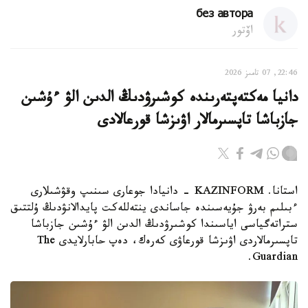
без автора
اۆتور
22:46, 07 تامىز 2026
دانيا مەكتەپتەرىندە كوشىرۋدىڭ الدىن الۋ ءۇشىن
جازباشا تاپسىرمالار اۋىزشا قورعالادى
استانا. KAZINFORM - دانيادا جوعارى سىنىپ وقۋشىلارى
ءبىلىم بەرۋ جۇيەسىندە جاساندى ينتەللەكت پايدالانۋدىڭ ۇلتتىق
ستراتەگياسى اياسىندا كوشىرۋدىڭ الدىن الۋ ءۇشىن جازباشا
تاپسىرمالاردى اۋىزشا قورعاۋى كەرەك، دەپ حابارلايدى The
Guardian.