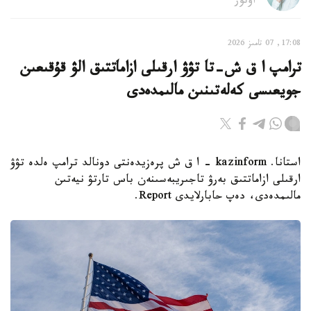
اۆتور
17:08, 07 تامىز 2026
ترامپ ا ق ش-تا تۋۋ ارقىلى ازاماتتىق الۋ قۇقىعىن
جويعىسى كەلەتىنىن مالىمدەدى
استانا. kazinform - ا ق ش پرەزيدەنتى دونالد ترامپ ەلدە تۋۋ
ارقىلى ازاماتتىق بەرۋ تاجىريبەسىنەن باس تارتۋ نيەتىن
مالىمدەدى، دەپ حابارلايدى Report.