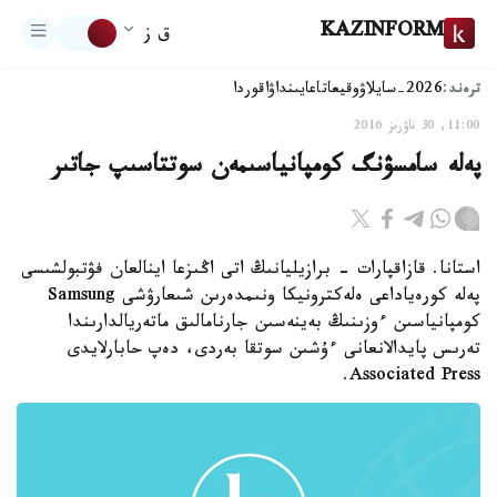
KAZINFORM
ق ز
ترەند:
2026-سايلاۋ
وقيعا
تاعايىنداۋ
اقوردا
11:00, 30 ناۋرىز 2016
پەلە سامسۋنگ كومپانياسىمەن سوتتاسىپ جاتىر
استانا. قازاقپارات - برازيليانىڭ اتى اڭىزعا اينالعان فۋتبولشىسى
پەلە كورەياداعى ەلەكترونيكا ونىمدەرىن شىعارۋشى Samsung
كومپانياسىن ءوزىنىڭ بەينەسىن جارنامالىق ماتەريالدارىندا
تەرىس پايدالانعانى ءۇشىن سوتقا بەردى، دەپ حابارلايدى
Associated Press.