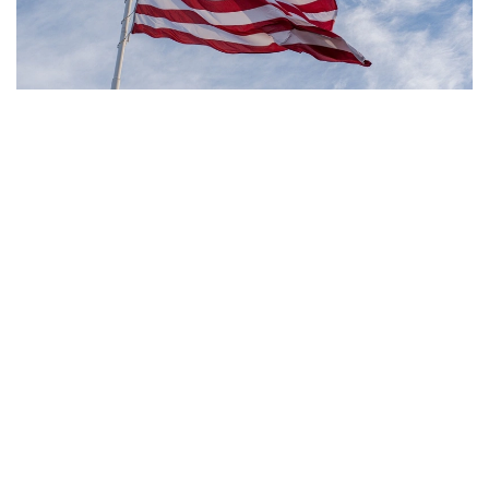
Фото: Pexels
- مەنىڭ ويىمشا، تۋۋ ارقىلى ازاماتتىق بەرىلەتىن الەمدەگى
جالعىز ەل - ءبىز. ءبىز بۇل تاجىريبەنى توقتاتامىز، - دەدى
ترامپ.
بۇعان دەيىن ترامپ تۋۋ ارقىلى ازاماتتىق الۋ قاعيداتىن شەكتەۋگە
باعىتتالعان بىرنەشە جارلىققا قول قويعان بولاتىن. پرەزيدەنت
اكىمشىلىگىنىڭ وكىلى ستيۆەن ميللەردىڭ ايتۋىنشا، ولاردىڭ
ءبىرى «بوسانۋ تۋريزمى» دەپ اتالاتىن تاجىريبەگە تىيىم سالۋعا
قاتىستى.
ايتا كەتەيىك، ا ق ش جاڭا ۆيزالىق كەپىل باعدارلاماسىن
ەنگىزىپ جاتىر، وعان سايكەس يمميگراتسيالىق ۆيزاعا كەيبىر