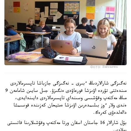
Фото: Euronews
نەگىزگى شارالاردىڭ ءبىرى - نەگىزگى جازباشا تاپسىرمالاردى
مىندەتتى تۇردە اۋىزشا قورعاۋدى ەنگىزۋ. جىل سايىن شامامەن 9
مىڭ مەكتەپ وقۋشىسى وسىنداي تاپسىرمالاردى دايىندايدى،
ەندى ولار ءوز بىلىمدەرىن اۋىزشا ەمتيحان كەزىندە قوسىمشا
دالەلدەۋى كەرەك.
بۇل شارالار 16 جاستان اسقان ورتا مەكتەپ وقۋشىلارىنا قاتىستى
بولادى.