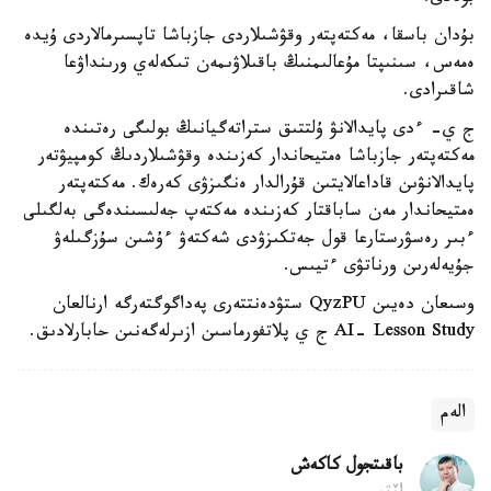
بۇدان باسقا، مەكتەپتەر وقۋشىلاردى جازباشا تاپسىرمالاردى ۇيدە
ەمەس، سىنىپتا مۇعالىمنىڭ باقىلاۋىمەن تىكەلەي ورىنداۋعا
شاقىرادى.
ج ي- ءدى پايدالانۋ ۇلتتىق ستراتەگيانىڭ بولىگى رەتىندە
مەكتەپتەر جازباشا ەمتيحاندار كەزىندە وقۋشىلاردىڭ كومپيۋتەر
پايدالانۋىن قاداعالايتىن قۇرالدار ەنگىزۋى كەرەك. مەكتەپتەر
ەمتيحاندار مەن ساباقتار كەزىندە مەكتەپ جەلىسىندەگى بەلگىلى
ءبىر رەسۋرستارعا قول جەتكىزۋدى شەكتەۋ ءۇشىن سۇزگىلەۋ
جۇيەلەرىن ورناتۋى ءتيىس.
وسىعان دەيىن QyzPU ستۋدەنتتەرى پەداگوگتەرگە ارنالعان
AI- Lesson Study ج ي پلاتفورماسىن ازىرلەگەنىن حابارلادىق.
الەم
باقىتجول كاكەش