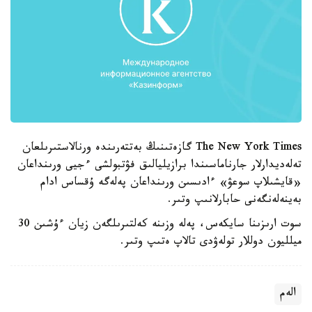
The New York Times گازەتىنىڭ بەتتەرىندە ورنالاستىرىلعان
تەلەديدارلار جارناماسىندا برازيليالىق فۋتبولشى ءجيى ورىنداعان
«قايشىلاپ سوعۋ» ءادىسىن ورىنداعان پەلەگە ۇقساس ادام
بەينەلەنگەنى حابارلانىپ وتىر.
سوت ارىزىنا سايكەس، پەلە وزىنە كەلتىرىلگەن زيان ءۇشىن 30
ميلليون دوللار تولەۋدى تالاپ ەتىپ وتىر.
الەم