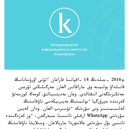
«2016 -جىلدىڭ 14 -اقپانىنا قاراعان ءتۇنى اۋرۋحانانىڭ
قابىلداۋ بولىمىنە وق جاراقاتىن العان جەرگىلىكتى تۇرعىن
جەتكىزىلگەنى انىقتالدى. وعان مەديتسينالىق كومەك كورسەتۋ
كەزىندە حيرۋرگيا ءبولىمىنىڭ مەيىربيكەسى ناۋقاستىڭ
كەلىسىمىنسىز ونى سۋرەتكە ءتۇسىرىپ العان. ودان كەيىن
سۋرەتتى WhatsApp ارقىلى تانىسىنا جىبەرگەن، ءوز كەزەگىندە
تانىسى بۇل سۋرەتتى عالامتوردا جاريالاعان. وسىلايشا ناۋقاستىڭ