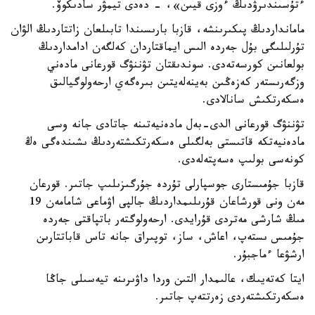
ءتۇسىندىرۋدىڭ ءوزى قيىن»، - دەدى تيمۋر سادىكوۆ.
مامانداردىڭ پىكىرىنشە، قازبا بارىسىندا تابىلعان زاتتاردىڭ الۋان
تۇرلىلىگى بۇل جەردە الىس ايماقتاردان كەلگەن ادامداردىڭ
بولعانىن كورسەتەدى. سوندىقتان تۋننۋگ قورعانى مادەني
وزگەرىستەر كەزەڭىن بەينەلەيتىن بىرەگەي ارحەولوگيالىق
ەسكەرتكىش سانالادى.
تۋننۋگ قورعانى الدى-بەل مادەنيەتىنە جاتادى جانە وسى
مادەنيەتكە قاتىستى بەلگىلى ەسكەرتكىشتەردىڭ ىشىندەگى ەڭ
كونەسى بولىپ ەسەپتەلەدى.
قازبا جۇمىستارى جوسپارلى تۇردە جۇرگىزىلىپ جاتىر. قورعان
مەن ونى قورشاعان قۇرىلىمداردىڭ جالپى اۋماعى شامامەن 19
مىڭ شارشى مەتردى قۇرايدى. ارحەولوگتەر باتپاقتى جەردە
جۇمىس ىستەپ، اعاش، ساز، توپىراق جانە تاس قاباتتارىن
ارشۋعا ءماجبۇر.
ايتا كەتەيىك، عالىمدار التىن وردا داۋىرىنە تيەسىلى جاڭا
ەسكەرتكىشتەردى زەرتتەپ جاتىر.