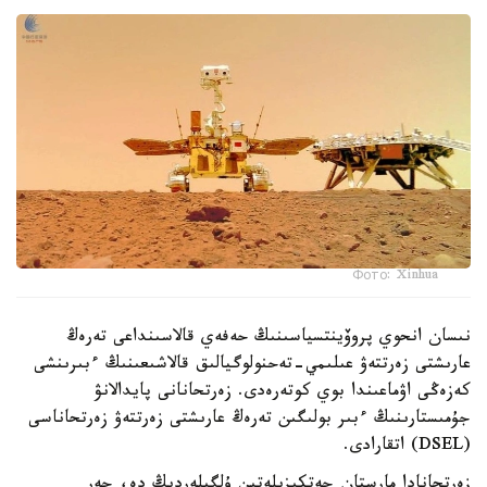
Фото: Xinhua
نىسان انحوي پروۆينتسياسىنىڭ حەفەي قالاسىنداعى تەرەڭ
عارىشتى زەرتتەۋ عىلىمي-تەحنولوگيالىق قالاشىعىنىڭ ءبىرىنشى
كەزەڭى اۋماعىندا بوي كوتەرەدى. زەرتحانانى پايدالانۋ
جۇمىستارىنىڭ ءبىر بولىگىن تەرەڭ عارىشتى زەرتتەۋ زەرتحاناسى
(DSEL) اتقارادى.
زەرتحانادا مارستان جەتكىزىلەتىن ۇلگىلەردىڭ دە، جەر