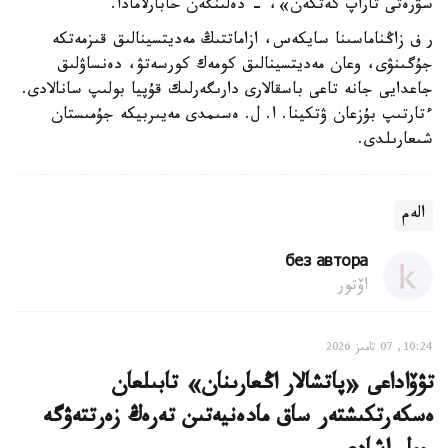
سۋرەتى تاراپ كەتكەن»، - دەلىنگەن حابارلامادا.
ر ف زاڭناماسىنا سايكەس، ازاماتتىڭ مەديتسينالىق قىزمەتكە
جۇگىنۋى، وعان مەديتسينالىق كومەك كورسەتۋ، دەنساۋلىق
جاعدايى جانە تاعى باسقالارى دارىگەرلىك قۇپيا بولىپ سانالادى.
ءتارتىپ بۇزعان ۋتكينا. ا. ل. ەسىمدى مەيىربيكە جۇمىستان
شىعارىلدى.
الەم
без автора
اۆتور
10:24, 07 تامىز 2026
تۋۆاداعى «پاتشالار اڭعارىنان» تابىلعان
ەسكەرتكىشتەر ساق مادەنيەتىن تەرەڭ زەرتتەۋگە