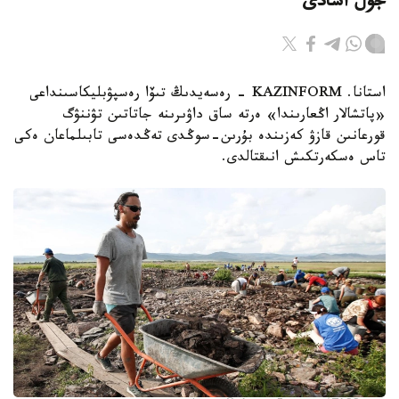
جول اشادى
استانا. KAZINFORM - رەسەيدىڭ تىۆا رەسپۋبليكاسىنداعى
«پاتشالار اڭعارىندا» ەرتە ساق داۋىرىنە جاتاتىن تۋننۋگ
قورعانىن قازۋ كەزىندە بۇرىن-سوڭدى تەڭدەسى تابىلماعان ەكى
تاس ەسكەرتكىش انىقتالدى.