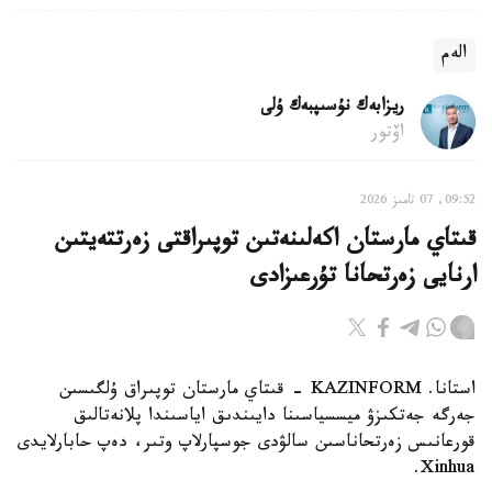
الەم
ريزابەك نۇسىپبەك ۇلى
اۆتور
09:52, 07 تامىز 2026
قىتاي مارستان اكەلىنەتىن توپىراقتى زەرتتەيتىن
ارنايى زەرتحانا تۇرعىزادى
استانا. KAZINFORM - قىتاي مارستان توپىراق ۇلگىسىن
جەرگە جەتكىزۋ ميسسياسىنا دايىندىق اياسىندا پلانەتالىق
قورعانىس زەرتحاناسىن سالۋدى جوسپارلاپ وتىر، دەپ حابارلايدى
Xinhua.