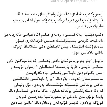
Фото: © Артем Геодакян/ ТАСС
ارحەولوگتەردىڭ ايتۋىنشا، بۇل ولجالار ساق مادەنيەتىنىڭ
قالىپتاسۋ كەزەڭىن تەرەڭىرەك زەرتتەۋگە جول اشادى، دەپ
حابارلايدى تاسس.
ەكسپەديتسيا جەتەكشىسى، رەسەي عىلىم اكادەمياسى ماتەريالدىق
مادەنيەت تاريحى ينستيتۋتىنىڭ عىلىمي قىزمەتكەرى تيمۋر
سادىقوۆتىڭ ايتۋىنشا، بيىل تابىلعان ەكى ستەلانىڭ ازىرگە
ناقتى بالاماسى جوق.
«بيىل ءبىز بۇرىن-سوڭدى ناقتى ۇقساسى كەزدەسپەگەن ەكى
ستەلانى تاپتىق. قازبا بارىسىندا انىقتالعان ءارتۇرلى بۇيىمدار
الىس وڭىرلەردەن تابىلاتىن ۇقساس جادىگەرلەرمەن
سالىستىرىلعان كەزدە، ولاردىڭ ءوزارا بايلانىسى قانشالىقتى
جاقىن بولعانىن تۇسىنۋگە مۇمكىندىك بەرەدى. بۇل وتپەلى
كەزەڭ ەسكەرتكىشى بولعاندىقتان، جاڭا مادەني نىسانداردىڭ
پايدا بولۋى مەن مادەني ترانسفورماتسيا ۇدەرىسىن كوزبەن
كورۋگە بولادى. كەيبىر كۇتپەگەن ولجالاردىڭ ءمانىن بىردەن