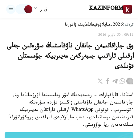
KAZINFORM
ق ز
ترەند:
2026-سايلاۋ
وقيعا
تاعايىنداۋ
اقوردا
09:11, 30 ناۋرىز 2016
وق جاراقاتىمەن جاتقان ناۋقاستىڭ سۋرەتىن جەلى
ارقىلى تاراتىپ جىبەرگەن مەيىربيكە جۇمىستان
قۋىلدى
استانا. قازاقپارات - رەسەيدىڭ امۋر وبلىسىندا اۋرۋحانادا وق
جاراقاتىمەن جاتقان ناۋقاستى زاڭسىز تۇردە سۋرەتكە
ءتۇسىرىپ، فوتونى WhatsApp ارقىلى تاراتقان مەيىربيكە
قىزمەتىنەن بوساتىلدى، دەپ حابارلايدى ايماقتىق پروكۋراتۋراعا
سىلتەمەمەن ريا نوۆوستي.