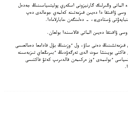
گىن 12 -ناۋرىز كۇنى ساعات شامامەن 00 :13 دە الماتى وڭىرلىك گارنيزونى اسكەري پوليتسياسىنىڭ جەدەل
 وسى ۋاقىتقا دا دەيىن قىزمەتىنە كەلمەي جوعالدى دەپ
بايەۆتى ۇستادى»، - دەلىنگەن حابارلامادا.
ي قىزمەتشىنىڭ دەنى ساۋ، ول ءوزىنىڭ بۇل قادامعا دەمالعىسى
ن فاكتى بويىنشا سوت الدى تەرگەۋدىڭ ءبىرىڭعاي تىزبەسىنە
سياسى ءبولىمدى ءوز ەركىمەن قالدىرىپ كەتۋ فاكتىسى
.