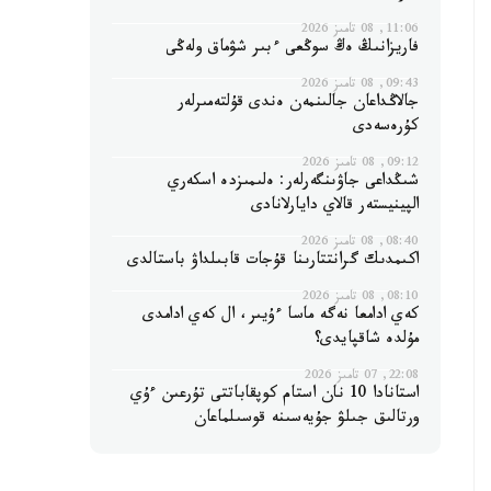
11:06, 08 تامىز 2026
فاريزانىڭ ەڭ سوڭعى ءبىر شۋماق ولەڭى
09:43, 08 تامىز 2026
جالاڭداعان جالىنمەن ەندى قۇلتەمىرلەر
كۇرەسەدى
09:12, 08 تامىز 2026
شىڭداعى جاۋىنگەرلەر: ەلىمىزدە اسكەري
الپينيستەر قالاي دايارلانادى
08:40, 08 تامىز 2026
اكىمدىك گرانتتارىنا قۇجات قابىلداۋ باستالدى
08:10, 08 تامىز 2026
كەي ادامعا نەگە ماسا ءۇيىر، ال كەي ادامدى
مۇلدە شاقپايدى؟
22:08, 07 تامىز 2026
استانادا 10 نان استام كوپقاباتتى تۇرعىن ءۇي
ورتالىق جىلۋ جۇيەسىنە قوسىلماعان