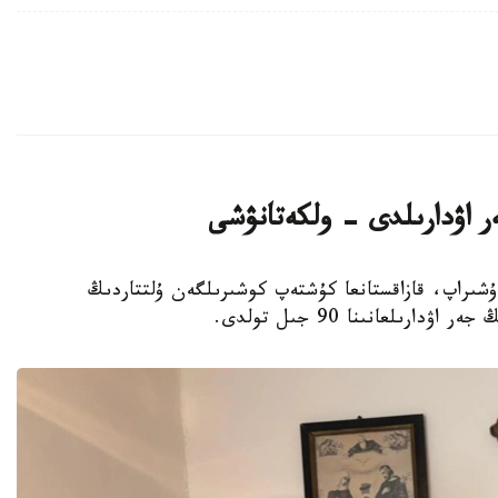
ر اۋدارىلدى - ولكەتانۋشى
عىن-سۇرگىنگە ۇشىراپ، قازاقستانعا كۇشتەپ كوشىرىلگەن ۇلتتاردىڭ
رىلعانىنا 90 جىل تولدى.