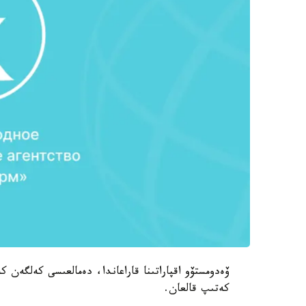
ۆەدومستۆو اقپاراتىنا قاراعاندا، دەمالعىسى كەلگەن 
كەتىپ قالعان.