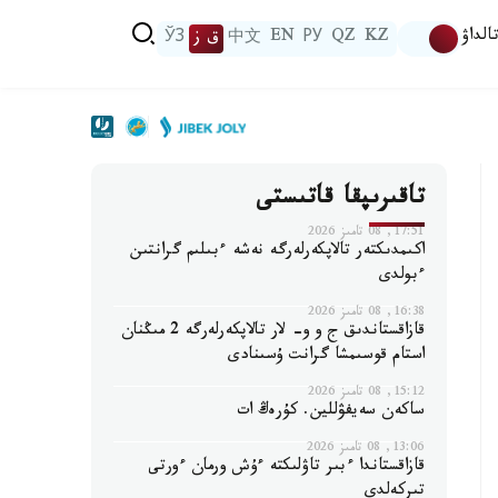
الداۋ
KZ
QZ
РУ
EN
中文
ق ز
ЎЗ
تاقىرىپقا قاتىستى
17:51, 08 تامىز 2026
اكىمدىكتەر تالاپكەرلەرگە نەشە ءبىلىم گرانتىن
ءبولدى
16:38, 08 تامىز 2026
قازاقستاندىق ج و و- لار تالاپكەرلەرگە 2 مىڭنان
استام قوسىمشا گرانت ۇسىنادى
15:12, 08 تامىز 2026
ساكەن سەيفۋللين. كۇرەڭ ات
13:06, 08 تامىز 2026
قازاقستاندا ءبىر تاۋلىكتە ءۇش ورمان ءورتى
تىركەلدى