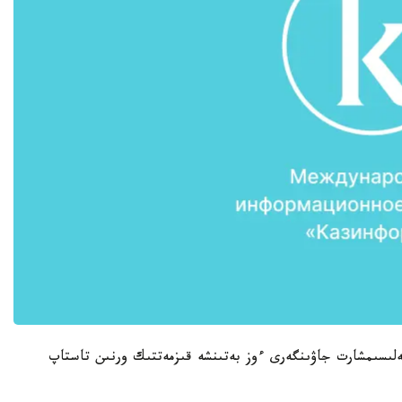
كەلىسىمشارت جاۋىنگەرى ءوز بەتىنشە قىزمەتتىك ورنىن تاستاپ