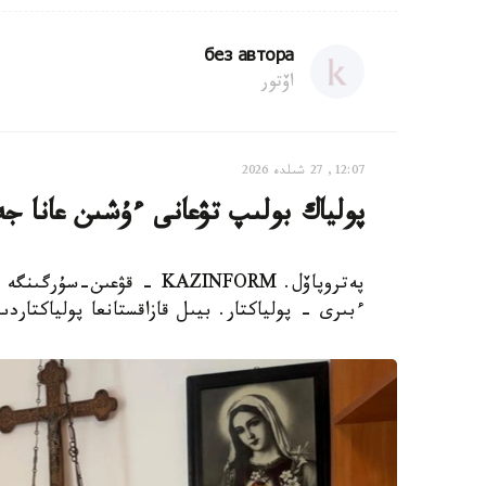
без автора
اۆتور
12:07, 27 شىلدە 2026
پولياك بولىپ تۋعانى ءۇشىن عانا جە
پەتروپاۆل. KAZINFORM - قۋ
ءبىرى - پولياكتار. بيىل قازاقستانعا پولياكتاردىڭ جەر اۋدا