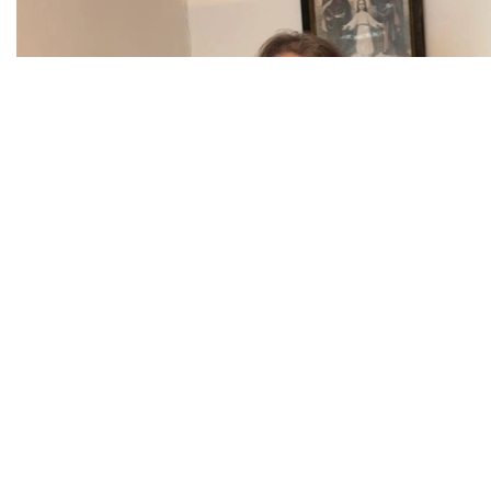
ر اۋدارىلعان پولياكتار نەگىزىن قالاعان. ولكە تانۋشى، مۋزەي