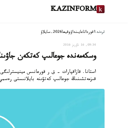
KAZINFORM
ترەند:
اقوردا
تاعايىنداۋ
وقيعا
2026-سايلاۋ
09:34, 16 ناۋرىز 2016
وسكەمەندە جوعالىپ كەتكەن جاۋىنگە
استانا. قازاقپارات - ق ر قورعانىس مينيسترلى
قىزمەتشىنىڭ جوعالىپ كەتۋىنە بايلانىستى رەسمي