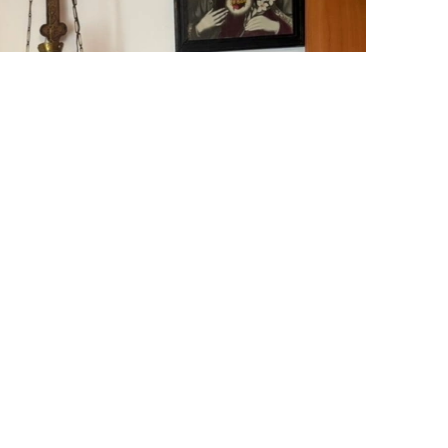
فوتو: اقەركە داۋرەنبەك قىزى/kazinform
سولتۇستىك قازاقستان وبلىسىنداعى وزەرنوە اۋىلىن جە