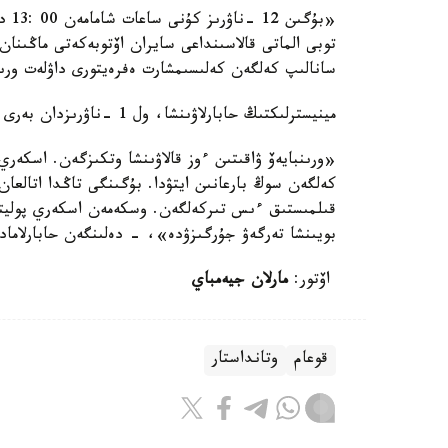
«بۇ
توبى الماتى قالاسىنداعى سايران اۆتوبەكەتى ماڭىنان
سانالىپ كەلگەن كەلىسىمشارت ەفرەيتورى داۋلەت ورىن
مينيسترلىكتىڭ حابارلاۋىنشا، ول 1 -ناۋرىزدان بەرى وسى ۋاقىتقا دەيىن الماتى قالاسىندا بولعان.
«ورىنبايەۆ ۋاقىتىن ءوز قالاۋىنشا وتكىزگەن. اسكەر
كەلگەن سوڭ بارعانىن ايتۋدا. بۇگىنگى تاڭدا اتالعا
قىلمىستىق ءىس تىركەلگەن. وسكەمەن اسكەري پوليت
بويىنشا تەرگەۋ جۇرگىزۋدە»، - دەلىنگەن حابارلامادا
اۆتور:
مارلان جيەمباي
قوعام
وتانداستار