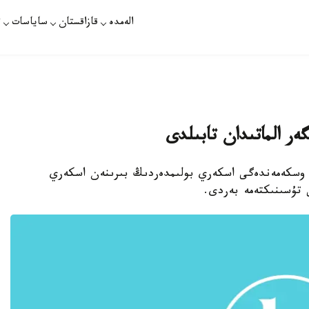
الەمدە
قازاقستان
ساياسات
ت
ر الماتىدان تابىلدى
گى وسكەمەندەگى اسكەري بولىمدەردىڭ بىرىنەن اسكەري
 تۇسىنىكتەمە بەردى.