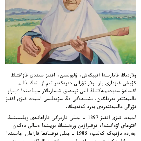
ولاردىڭ قاتارىندا اقبيكەش، ۇلبولسىن، اققىز سىندى قازاقتىڭ
كۇيشى قىزدارى بار. ولار تۋرالى دەرەكتەر تىم از. تەك عالىم
اقسەلەۋ سەيدىمبەكتىڭ التى تومدىق شىعارمالار جيناعىندا ءبىراز
مالىمەتتەر بەرىلگەن. ىشىندەگى ەڭ سۇبەلىسى احمەت قىزى اققىز
تۋرالى مالىمەتتەردى بەرە كەتەيىك.
احمەت قىزى اققىز 1897 - جىلى قازىرگى قاراعاندى وبلىسىنىڭ
اقتوعاي اۋدانىندا، توقىراۋىن وزەنىنىڭ بويىندا ەسالى دەگەن
جەردە دۇنيەگە كەلىپ، 1986 -جىلى توقسانعا قاراعان جاسىندا