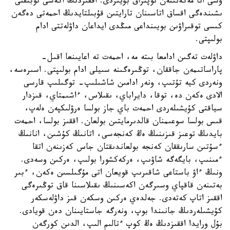
وسى اتا مەكەنىنەن توپىراق بۇيىردى. اققىزدىڭ اكەسى توبىقتى
ىشىندەگى اقساق اتاسىنان تارايتىن قۇبىلتايدىڭ احمەتى دەگەن
كىسى توقىراۋىن بويىنداعى مىڭدى ايداعان داۋلەتتى ادام
بولىپتى.
داۋلەت تەگىن ادامعا بىتە مە، احمەت تە اعايىنعا اقىل-
پاراساتىمەن جاققان، توڭىرەگىنە سىيلى ادام بولىپتى. اسىرەسە،
ونەردى كيە تۇتىپ، ونەر ادامىن شاشىلىپ- توگىلىپ قارسى
الادى ەكەن دە، توقا، دايراباي، ىقىلاس، ءاشىمتاي، قىزدار
سياقتى كۇيشىلەردى احمەت باي جاز بولسا ەرۋلىكپەن ەلەپ،
قىس بولسا سوعىمنان قالدىرمايتىن بولعان. اققىز بولسا، احمەت
بايدىڭ توعىز قىزىنىڭ ەڭ كەنجەسى، اتانىڭ كۇشىن، انانىڭ
ءسۇتىن سارىققان كەنجە بولعاندىقتان جاس كەزىنەن اتقا
ءمىنىپ، بايگەگە شاۋىپ، ەركەكشورا بولىپ، ەركىن وسەدى.
ونىڭ ءاۋ باستاعى شاقىرىپ قويعان اتى مۇگىلسىن ەكەن، ءبىر
بەتىنەن قاقپاي وسىرگەن اكەسىنىڭ ىقىلاسىنا قاق توڭىرەگى
اققىز اتاپ كەتەدى. جەلدەي ەركىن وسكەن قىز داۋلەسكەر
كۇيشىلەردىڭ جانىندا بوپ، ونەرگە جاستايىنان دەن قويادى.
بۇل ورايدا اققىزدىڭ ەڭ كوپ ءتالىم الىپ، الدىن كورگەن