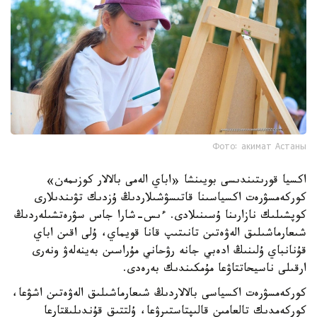
Фото: акимат Астаны
اكسيا قورىتىندىسى بويىنشا «اباي الەمى بالالار كوزىمەن»
كوركەمسۋرەت اكسياسىنا قاتىسۋشىلاردىڭ ۇزدىك تۋىندىلارى
كوپشىلىك نازارىنا ۇسىنىلادى. ءىس-شارا جاس سۋرەتشىلەردىڭ
شىعارماشىلىق الەۋەتىن تانىتىپ قانا قويماي، ۇلى اقىن اباي
قۇنانباي ۇلىنىڭ ادەبي جانە رۋحاني مۇراسىن بەينەلەۋ ونەرى
ارقىلى ناسيحاتتاۋعا مۇمكىندىك بەرەدى.
كوركەمسۋرەت اكسياسى بالالاردىڭ شىعارماشىلىق الەۋەتىن اشۋعا،
كوركەمدىك تالعامىن قالىپتاستىرۋعا، ۇلتتىق قۇندىلىقتارعا