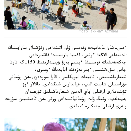
Фото: акимат Астаны
ءىس-شارا ماحامبەت وتەمىس ۇلى اتىنداعى وقۋشىلار سارايىنىڭ
الدىنداعى الاڭدا ءوتتى. اكسيا بارىسىندا قالامىزداعى
جەكەمەنشىك قوسىمشا ءبىلىم بەرۋ ۇيىمدارىنىڭ 150-گە تارتا
جاس سۋرەتشىسى ءبىر مەزەتتە ابايدىڭ ءومىرى،
شىعارماشىلىعى، تابيعات ليريكاسى، قارا سوزدەرى مەن رۋحاني
مۇراسىنان شابىت الىپ، قيالدارىن شىڭدادى. بالالار ءوز
تۋىندىلارى ارقىلى اباي الەمىن شىعارماشىلىق تۇرعىدان
بەينەلەپ، ونىڭ ۇلت رۋحانياتىنداعى ورنى مەن تاعىلىمىن سۋرەت
ونەرى ارقىلى جەتكىزە ءبىلدى.