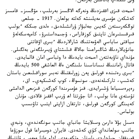
ۇلى تىڭداپ باتاسىن بەرگەن.
احمەت قىزى اققىزدىڭ ونەرگە الاڭسىز بەرىلىپ، مۇڭسىز- قامسىز
كەشكەن عۇمىرى مەيلىنشە كەلتە بولعان. 1917 - جىلعى
توڭكەرىستەن كەيىن جەلبۋاز ۇرانشىلدىق، ەلدى جىككە ءبولىپ
قىرقىستىرعان تاپتىق كوزقاراس، ۇجىمداستىرۋ، كامپەسكەلەۋ
سياقتى ساياسي الەۋمەتتىك شارالاردىڭ ءبىرى اۋقاتتى
جانۇيالاردىڭ شاڭىراعىنا جالاڭ قىلىشتاي ۇيىرىلگەنى بەلگىلى.
مۇنداي ناۋبەتتەن احمەت بايدىڭ دا وتباسى امان قالمايدى.
قاتال زاماننىڭ نىساناسىنا ىلىنگەن ەڭ العاشقى 500 بايدىڭ
ءبىرى رەتىندە قورلىق پەن زورلىقتىڭ نەبىر سوراقىلىعىن باستان
كەشىپ، تاركىلەنەدى. سونسوڭ، كوپ كەشىكپەي- اق،
رەپرەسسياعا ۇشىرايدى. قىز عۇمىرىندا كورگەن قىزىعى الدامشى
تۇستەي عانا بولىپ، اتا جۇرتتا اھ ۇرىپ اققىز قالادى. مۇنان
كەيىنگى كورگەن قورلىق، تارتقان ازاپتى ايتىپ تاۋىسىپ
بولماس.
ەسىل بۇلا دارىن وسىلايشا جانباي جاتىپ سونگەندەي، ونبەي
جاتىپ سولعانداي كۇي كەشەدى. قايران دومبىراعا قول سوزۋعا
قورىققان جىلداردى باستان وتكەرەدى. ادام عانا ەمەس، ۇلتتىڭ