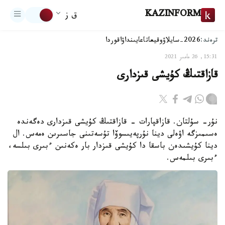
KAZINFORM
ق ز
ترەند:
2026-سايلاۋ
وقيعا
تاعايىنداۋ
اقوردا
15:31, 26 مامىر 2021
قازاقتىڭ كۇيشى قىزدارى
نۇر- سۇلتان. قازاقپارات - قازاقتىڭ كۇيشى قىزدارى دەگەندە
ەسىمىزگە اۋەلى دينا نۇرپەيىسوۆا تۇسەتىنى جاسىرىن ەمەس. ال
دينا كۇيشىدەن باسقا دا كۇيشى قىزدار بار ەكەنىن ءبىرى بىلسە،
ءبىرى بىلمەس.