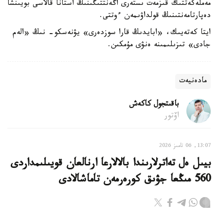
مەملەكەتتىك قىزمەت ىستەرى اگەنتتىگىنىڭ استانا قالاسى بويىنشا
دەپارتامەنتىنىڭ قولداۋىمەن ءوتتى.
ايتا كەتەيىك، «ابايدىڭ قارا سوزدەرى» يۋنەسكو- نىڭ «الەم
جادى» تىزىلىمىنە ەنۋى مۇمكىن.
مادەنيەت
باقىتجول كاكەش
اۆتور
13:07, 06 تامىز 2026
بيىل ەل تەاترلارىندا بالالارعا ارنالعان قويىلىمداردى
560 مىڭعا جۋىق كورەرمەن تاماشالادى