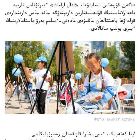
دەگەن قۇرمەتىن نىعايتۋعا، «ادال ازامات» ءبىرتۇتاس تاربيە
باعدارلاماسىنىڭ قۇندىلىقتارىن دارىپتەۋگە جانە جاس دارىنداردى
قولداۋعا باعىتتالعان ماڭىزدى مادەني-ءبىلىم بەرۋ باستامالارىنىڭ
ءبىرى بولىپ سانالادى.
Фото: акимат Астаны
ايتا كەتەيىك، ءىس-شارا قازاقستان رەسپۋبليكاسى