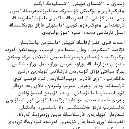
ۇستازى - ءاشىمتاي كۇيشى. ءاشىمتايدىڭ ايگىلى
«قوڭىرقازىن» بۇگىنگى كۇنىمىزگە جەتكىزۋشىلەرىنىڭ ءبىرى
وسى اققىز كۇيشى. ال اققىزدىڭ شاكىرتى ماعاۋيا ءحامزيننىڭ
تارتۋىنداعى «قوڭىرقاز» كۇيىن ءداستۇرلى قازاق مۋزىكاسىنىڭ
اسىل قازىناسى دەسە، اسىرە ءسوز بولمايدى.
احمەت قىزى اققىز ارقانىڭ كۇيشى ءداستۇرىن جاستايىنان
قۇلاعىنا ءسىڭىرىپ، وعان ىنتىعا دەن قويىپ، بويجەتكەن كەزدە
توڭىرەگىنە داۋلەسكەر دومبىراشىلىعىمەن تانىلادى. ەركە وسكەن
مىنەزدى قىز ارقانىڭ بۇراۋ، تەرىس بۇراۋ، تەل بۇراۋ، شالىس
بۇراۋ سياقتى قۇلاق كۇيلەرمەن تارتىلاتىن كۇيلەرىن ەركىن
مەڭگەرىپ، ءوزى قاتارلى دومبىراشىلارمەن تىزە قوسىپ كۇي
تارتىسقاندا ۇدايى ونەرىن اسىرىپ وتىرعان. تالاي رەت دودالى
كۇي ايتىستارىنا دا تۇسكەن. ارينە، كۇيمەن ايتىسۋ ۇلكەن
ونەردى قاجەت ەتەدى. مۇندايدا وزگەنىڭ كۇيىن كوپ ءبىلۋ ونى
كەلىستىرىپ تارتۋ جەتكىلىكسىز. ەڭ باستىسى، جانىڭنان
شىعارعان كۇيلەرمەن قارسىلاسىڭ مويىن وزدىرۋىڭ كەرەك.
اققىزدىڭ ءوزى شىعارعان كۇيلەرىن كەزىندە قىزداربەك تورەباي