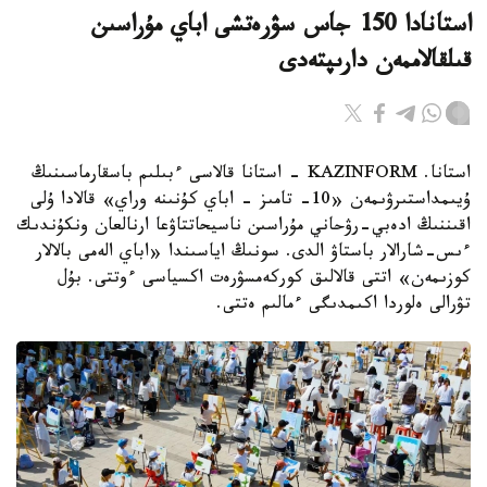
استانادا 150 جاس سۋرەتشى اباي مۇراسىن
قىلقالاممەن دارىپتەدى
استانا. KAZINFORM - استانا قالاسى ءبىلىم باسقارماسىنىڭ
ۇيىمداستىرۋىمەن «10- تامىز - اباي كۇنىنە وراي» قالادا ۇلى
اقىننىڭ ادەبي-رۋحاني مۇراسىن ناسيحاتتاۋعا ارنالعان ونكۇندىك
ءىس-شارالار باستاۋ الدى. سونىڭ اياسىندا «اباي الەمى بالالار
كوزىمەن» اتتى قالالىق كوركەمسۋرەت اكسياسى ءوتتى. بۇل
تۋرالى ەلوردا اكىمدىگى ءمالىم ەتتى.