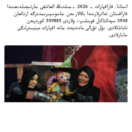
استانا. قازاقپارات - 2026 -جىلدىڭ العاشقى جارتىجىلدىعىندا
قازاقستان تەاترلارىندا بالالار مەن جاسوسپىرىمدەرگە ارنالعان
3948 سپەكتاكل قويىلىپ، ولاردى 559885 كورەرمەن
تاماشالادى. بۇل تۋرالى مادەنيەت جانە اقپارات مينيسترلىگى
حابارلادى.
فوتو: الماتى قالاسىنىڭ مەملەكەتتىك قۋىرشاق تەاترى