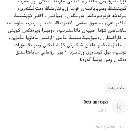
قۇراستىرۋىمەن «اققىز» كىتابى جارىققا شىقتى. ول جەردە
كۇيشىنىڭ ومىربايانىمەن قوسا ۇرپاقتارىنىڭ ەستەلىكتەرى،
بىرنەشە فوتودەرەكتەر بەرىلگەن. ايتپاقشى، اققىز كۇيشىنىڭ
شاكىرتتەرى دە جوق ەمەس. اققىزدىڭ الدىنا وتىرىپ، ساۋساعىنا
ساۋساعىن شۋدا جىپپەن ماتاستىرىپ، دومبىرا ۇيرەنگەن كۇيشى
- قازاقستان رەسپۋبليكاسىنىڭ حالىق ءارتىسى ماعاۋيا حامزين.
ال ماعاۋيانىڭ ونداعان شاكىرتى كۇيشىلىكتى ومىرلىك مۇرات
تۇتىپ، بۇل كۇندەرى ورتامىزدا ءجۇر. رۋحاني ساباقتاستىق
دەگەن وسى بولسا كەرەك.
مادەنيەت
без автора
اۆتور
18:10, 06 تامىز 2026