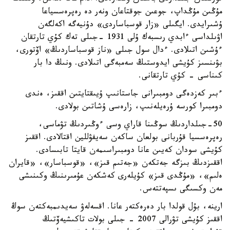
مۇڭىن مۇڭداپ، جوعىن جوقتاعان ونەر دە رەپرەسسياعا
ۇشىرايدى. ايگىلى «زار قوسباساردى» دۇنيەگە اكەلگەن
اۋىلداسى ءابدي رىسبەك ۇلى 1931 -جىلى تەك كۇي تارتقان
ءۇشىن اتىلادى. ءدال سول جىلى «ناز قوسباساردىڭ» اۆتورى،
بۋىنسىز كۇيشى ايدوستىڭ سەمبەگى اتىلادى. ونىڭ دا بار
كىناسى - كۇي تارتقانى.
ءبىر كەزدەگى دومبىرانى جاستانىپ ۇيىقتايتىن اققىز، ەندى
دومبىرا كورسە ۇرەيلەنىپ، زارەسى ۇشاتىن بولادى.
50-جىلداردىڭ سوڭىنا قاراي وسى ءوڭىردىڭ تۋماسى،
رەپرەسسيا قۇربانى بولعان ساكەن سەيفۋللين اقتالادى. اققىز
كۇيشى سودان كەيىن عانا دومبىراسىمەن قايتا تابىسادى.
اققىزدىڭ بىزگە جەتكەن «جەتىم قىز»، «قوسباسار»، «قايران
ەلىم»، «مۇڭدى قىز» كۇيلەرى كەشكەن عۇمىرىنىڭ وكىنىشى
مەن وكسىگى ىسپەتتەس.
ارينە، بۇل قولدا بار دەرەكتەر عانا. اقسەلەۋ سەيدىمبەكتەن سوڭ
اققىز كۇيشى تۋرالى 2007 - جىلى بولات تاكىشيەۆتىڭ