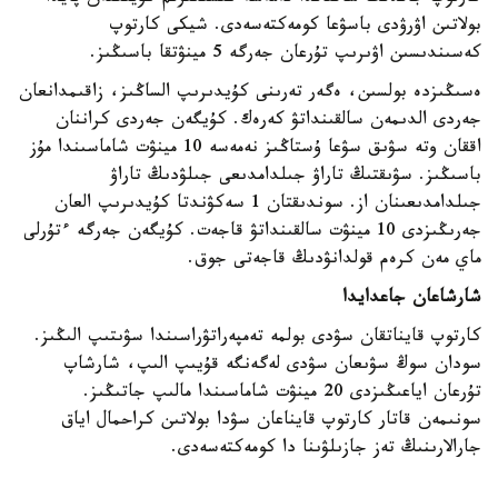
بولاتىن اۋرۋدى باسۋعا كومەكتەسەدى. شيكى كارتوپ
كەسىندىسىن اۋىرىپ تۇرعان جەرگە 5 مينۋتقا باسىڭىز.
ەسىڭىزدە بولسىن، ەگەر تەرىنى كۇيدىرىپ الساڭىز، زاقىمدانعان
جەردى الدىمەن سالقىنداتۋ كەرەك. كۇيگەن جەردى كراننان
اققان وتە سۋىق سۋعا ۇستاڭىز نەمەسە 10 مينۋت شاماسىندا مۇز
باسىڭىز. سۋىقتىڭ تاراۋ جىلدامدىعى جىلۋدىڭ تاراۋ
جىلدامدىعىنان از. سوندىقتان 1 سەكۋندتا كۇيدىرىپ العان
جەرىڭىزدى 10 مينۋت سالقىنداتۋ قاجەت. كۇيگەن جەرگە ءتۇرلى
ماي مەن كرەم قولدانۋدىڭ قاجەتى جوق.
شارشاعان جاعدايدا
كارتوپ قايناتقان سۋدى بولمە تەمپەراتۋراسىندا سۋىتىپ الىڭىز.
سودان سوڭ سۋىعان سۋدى لەگەنگە قۇيىپ الىپ، شارشاپ
تۇرعان اياعىڭىزدى 20 مينۋت شاماسىندا مالىپ جاتىڭىز.
سونىمەن قاتار كارتوپ قايناعان سۋدا بولاتىن كراحمال اياق
جارالارىنىڭ تەز جازىلۋىنا دا كومەكتەسەدى.