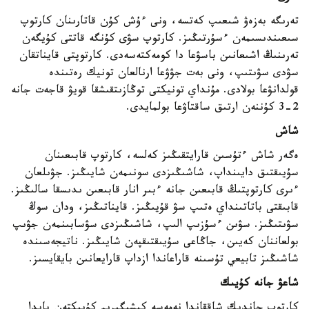
تەرىگە بەزەۋ شىعىپ كەتسە، ونى ءۇش كۇن قاتارىنان كارتوپ
سىعىندىسىمەن ءسۇرتىڭىز. كارتوپ سۋى كۇنگە قاتتى كۇيگەن
تەرىنىڭ اشىعانىن باسۋعا دا كومەكتەسەدى. كارتوپتى قايناتقان
سۋدى سۋىتىپ، ونى بەت جۋۋعا ارنالعان تونيك رەتىندە
قولدانۋعا بولادى. مۇنداي تونيكتى توڭازىتقىشقا قويۋ قاجەت جانە
2-3 كۇننەن ارتىق ساقتاۋعا بولمايدى.
شاش
ەگەر شاش ءتۇسىن قارايتقىڭىز كەلسە، كارتوپ قابىعىنان
سۇيىقتىق دايىنداپ، شاشىڭىزدى سونىمەن شايىڭىز. جۋىلعان
ءىرى كارتوپتىڭ قابىعىن جانە ءبىر انار قابىعىن ىدىسقا سالىڭىز.
قابىقتى باتاتىنداي ەتىپ سۋ قۇيىڭىز. قايناتىڭىز، ودان سوڭ
سۋىتىڭىز. سۋىن ءسۇزىپ الىپ، شاشىڭىزدى سۋسابىنمەن جۋىپ
بولعاننان كەيىن، جاڭاعى سۇيىقتىقپەن شايىڭىز. ناتيجەسىندە
شاشىڭىز تابيعي تۇسىنە قاراعاندا ازداپ قارايعانىن بايقايسىز.
شاعۋ جانە كۇيىك
كارتوپ جاندىك شاققاندا نەمەسە كىشىگىرىم كۇيىكتەن پايدا