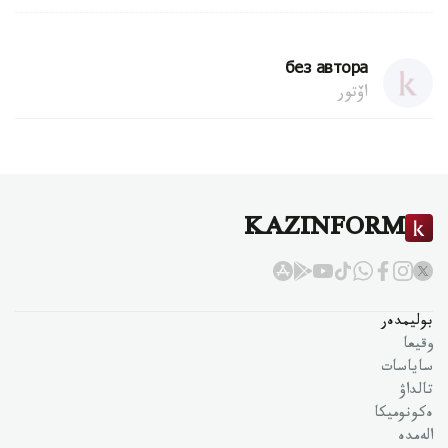
без автора
اۆتور
KAZINFORM
بوليمدەر
وقيعا
ساياسات
تالداۋ
ەكونوميكا
الەمدە