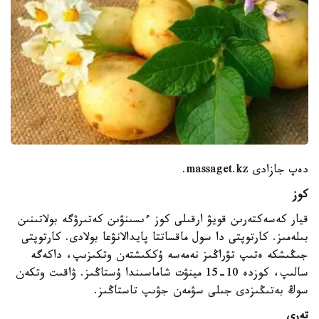
دەپ جازادى massaget.kz.
كوز
قيار كەسەكتەرىن قويۋ ارقىلى كوز ءىسىنۋىن كەتىرۋگە بولاتىنىن
بىلەمىز. كارتوپتى دا سول ماقساتتا پايدالانۋعا بولادى. كارتوپتى
جىڭىشكە ەتىپ تۋراڭىز نەمەسە ۇككىشتەن وتكىزىپ، داكەگە
سالىپ، كوزدە 10-15 مينۋت شاماسىندا ۇستاڭىز. ۋاقىت وتكەن
سوڭ بەتىڭىزدى جىلى سۋمەن جۋىپ تاستاڭىز.
تەرى