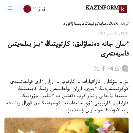
KAZINFORM
ق ز
ترەند:
2026-سايلاۋ
وقيعا
تاعايىنداۋ
اقوردا
18:25, 25 مامىر 2021
ءسان جانە دەنساۋلىق: كارتوپتىڭ ءبىز بىلمەيتىن
قاسيەتتەرى
نۇر- سۇلتان. قازاقپارات - كارتوپ - ارزان ءارى قولجەتىمدى
كوكونىستەردىڭ ءبىرى. ارزان بولعانىمەن ونىڭ قابىعىنىڭ
استىندا پايدالى زاتتار كوپ ەكەنىن دە ءبىلىپ جۇرەيىك.
قاراپايىم كارتوپتى ءۇي جاعدايىندا كوسمەتيكالىق قۇرال رەتىندە
پايدالانۋدىڭ جولدارىن ۇسىنامىز،