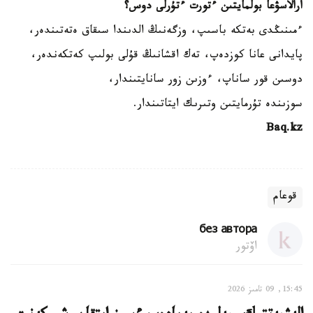
ارالاسۋعا بولمايتىن ءتورت ءتۇرلى دوس؟
ءمىنىڭدى بەتكە باسىپ، وزگەنىڭ الدىندا سىقاق ەتەتىندەر،
پايدانى عانا كوزدەپ، تەك اقشانىڭ قۇلى بولىپ كەتكەندەر،
دوسىن قور ساناپ، ءوزىن زور سانايتىندار،
سوزىندە تۇرمايتىن وتىرىك ايتاتىندار.
Baq.kz
قوعام
без автора
اۆتور
15:45, 09 تامىز 2026