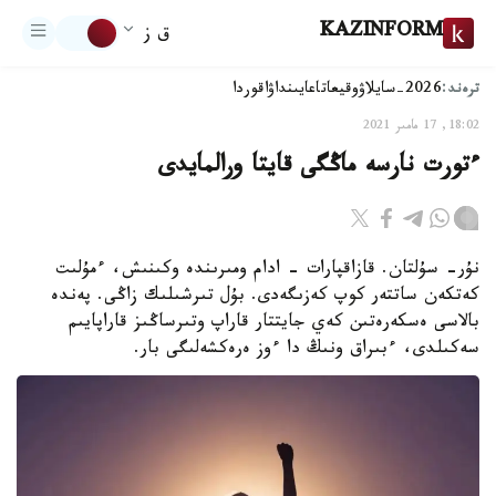
KAZINFORM
ق ز
ترەند:
2026-سايلاۋ
وقيعا
تاعايىنداۋ
اقوردا
18:02, 17 مامىر 2021
ءتورت نارسە ماڭگى قايتا ورالمايدى
نۇر- سۇلتان. قازاقپارات - ادام ومىرىندە وكىنىش، ءمۇلىت
كەتكەن ساتتەر كوپ كەزىگەدى. بۇل تىرشىلىك زاڭى. پەندە
بالاسى ەسكەرەتىن كەي جايتتار قاراپ وتىرساڭىز قاراپايىم
سەكىلدى، ءبىراق ونىڭ دا ءوز ەرەكشەلىگى بار.