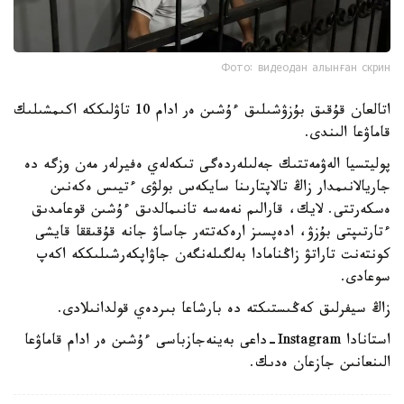
Фото: видеодан алынған скрин
اتالعان قۇقىق بۇزۋشىلىق ءۇشىن ەر ادام 10 تاۋلىككە اكىمشىلىك
قاماۋعا الىندى.
پوليتسيا الەۋمەتتىك جەلىلەردەگى تىكەلەي ەفيرلەر مەن وزگە دە
جاريالانىمدار زاڭ تالاپتارىنا سايكەس بولۋى ءتيىس ەكەنىن
ەسكەرتتى. لايك، قارالىم نەمەسە تانىمالدىق ءۇشىن قوعامدىق
ءتارتىپتى بۇزۋ، ادەپسىز ارەكەتتەر جاساۋ جانە قۇقىققا قايشى
كونتەنت تاراتۋ زاڭنامادا بەلگىلەنگەن جاۋاپكەرشىلىككە اكەپ
سوعادى.
زاڭ سيفرلىق كەڭىستىكتە دە بارشاعا بىردەي قولدانىلادى.
استانادا Instagram-داعى بەينەجازباسى ءۇشىن ەر ادام قاماۋعا
الىنعانىن جازعان ەدىك.