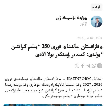
قوعام
ريزابەك نۇسىپبەك ۇلى
اۆتور
15:08, 09 تامىز 2026
«قازاقستان حالقىنا» قورى 350 ءبىلىم گرانتىن
ءبولدى: كىمدەر ۇمىتكەر بولا الادى
استانا. KAZINFORM - «قازاقستان حالقىنا» قوعامدىق قورى
2026-2027 وقۋ جىلىنا تالاپكەرلەردىڭ جوعارى وقۋ ورىندارىندا
ءبىلىم الۋىنا 350 ءبىلىم بەرۋ گرانتىن ءبولدى، دەپ حابارلايدى
عىلىم جانە جوعارى ءبىلىم مينيسترلىگى.