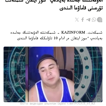
الەۋمەتتىك جەلىدە بەيادەپ ءسوز ايتقان شىمكەنت
تۇرعىنى قاماۋعا الىندى
شىمكەنت. KAZINFORM - شىمكەنتتە الەۋمەتتىك جەلىدە
بەيادەپ ءسوز ايتقان ەر ادام 10 تاۋلىككە قاماۋعا الىندى
Фото: видеодан алынған скрин/ t.me/POLICE_of_KZ