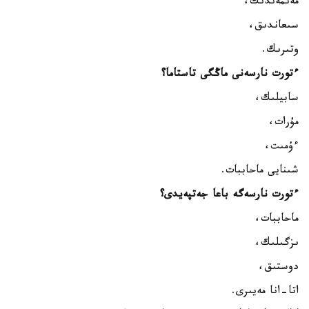
مەنمەندىك،
سىعاندىق،
وتىرىك.
ءتورت نارسەنى ماڭگى تاستاما؟
سابيلىك،
مۇرات،
ءۇمىت،
شىنايى ماحاببات.
ءتورت نارسەگە باعا جەتپەيدى؟
ماحاببات،
ىزگىلىك،
دوستىق،
اتا-انا مەيىرى.