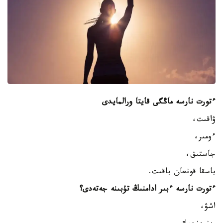
ءتورت نارسە ماڭگى قايتا ورالمايدى
ۋاقىت،
ءومىر،
جاستىق،
باسقا قونعان باقىت.
ءتورت نارسە ءبىر ادامنىڭ تۇبىنە جەتەدى؟
اشۋ،