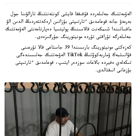
الەۋمەتتىك جەلىلەردە قۇقىققا قايشى كونتەنتتىڭ تارالۋىنا جول
بەرمەۋ جانە قوعامدىق ءتارتىپتى بۇزاتىن ارەكەتتەردىڭ الدىن الۋ
ماقساتىندا شىمكەنت قالاسىنىڭ پوليتسيا دەپارتامەنتى الەۋمەتتىك
جەلىلەرگە تۇراقتى تۇردە مونيتورينگ جۇرگىزەدى.
كەزەكتى مونيتورينگ بارىسىندا 39 جاستاعى قالا تۇرعىنى
قۋانىشبەك ۋماربەكوۆتىڭ TikTok الەۋمەتتىك جەلىسىندەگى
تىكەلەي ەفيردە بالاعات سوزدەر ايتىپ، قوعامدىق ءتارتىپتى
بۇزعانى انىقتالدى.