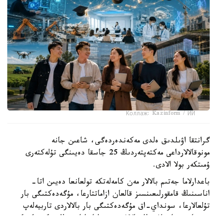
Коллаж: Kazinform / ИИ
گرانتقا اۋىلدىق ەلدى مەكەندەردەگى، شاعىن جانە
مونوقالالارداعى مەكتەپتەردىڭ 25 جاسقا دەيىنگى تۇلەكتەرى
ۇمىتكەر بولا الادى.
باعدارلاما جەتىم بالالار مەن كامەلەتكە تولعانعا دەيىن اتا-
اناسىنىڭ قامقورلىعىنسىز قالعان ازاماتتارعا، مۇگەدەكتىگى بار
تۇلعالارعا، سونداي-اق مۇگەدەكتىگى بار بالالاردى تاربيەلەپ