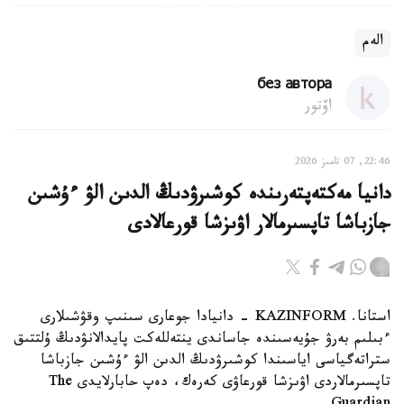
الەم
без автора
اۆتور
22:46, 07 تامىز 2026
دانيا مەكتەپتەرىندە كوشىرۋدىڭ الدىن الۋ ءۇشىن
جازباشا تاپسىرمالار اۋىزشا قورعالادى
استانا. KAZINFORM - دانيادا جوعارى سىنىپ وقۋشىلارى
ءبىلىم بەرۋ جۇيەسىندە جاساندى ينتەللەكت پايدالانۋدىڭ ۇلتتىق
ستراتەگياسى اياسىندا كوشىرۋدىڭ الدىن الۋ ءۇشىن جازباشا
تاپسىرمالاردى اۋىزشا قورعاۋى كەرەك، دەپ حابارلايدى The