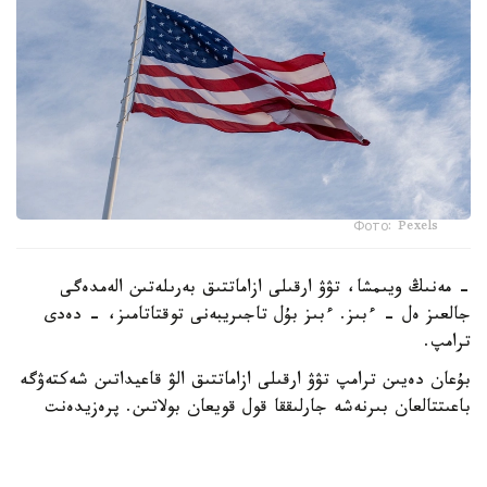
Фото: Pexels
- مەنىڭ ويىمشا، تۋۋ ارقىلى ازاماتتىق بەرىلەتىن الەمدەگى
جالعىز ەل - ءبىز. ءبىز بۇل تاجىريبەنى توقتاتامىز، - دەدى
ترامپ.
بۇعان دەيىن ترامپ تۋۋ ارقىلى ازاماتتىق الۋ قاعيداتىن شەكتەۋگە
باعىتتالعان بىرنەشە جارلىققا قول قويعان بولاتىن. پرەزيدەنت
اكىمشىلىگىنىڭ وكىلى ستيۆەن ميللەردىڭ ايتۋىنشا، ولاردىڭ
ءبىرى «بوسانۋ تۋريزمى» دەپ اتالاتىن تاجىريبەگە تىيىم سالۋعا