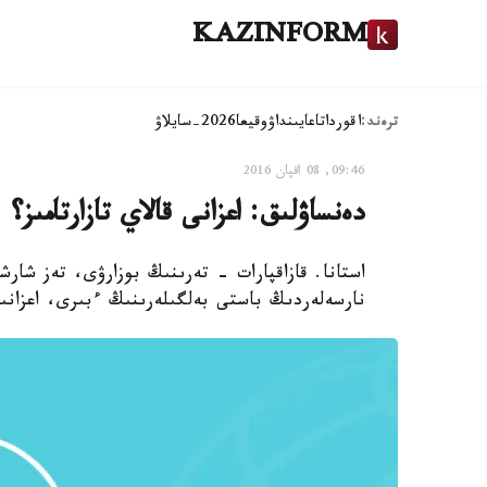
KAZINFORM
ترەند:
اقوردا
تاعايىنداۋ
وقيعا
2026-سايلاۋ
09:46, 08 اقپان 2016
دەنساۋلىق: اعزانى قالاي تازارتامىز؟
استانا. قازاقپارات - تەرىنىڭ بوزارۋى، تەز شار
نارسەلەردىڭ باستى بەلگىلەرىنىڭ ءبىرى، اعزانىڭ