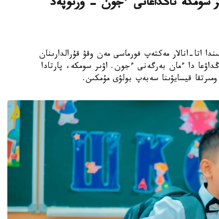
سىز سومكە تاڭداعانى ءجون - ورتوپەد
ىلى قارساڭىندا اتا-انالار مەكتەپ فورماسى مەن وقۋ قۇرالدارىنان
ڭداۋعا دا ءمان بەرگەنى ءجون. اۋىر سومكە، پارتادا
مىرتقا قيسايۋىنا سەبەپ بولۋى مۇمكىن.