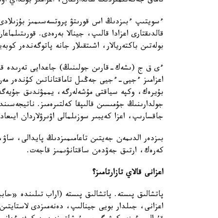
تاماق جەگەنىمىزدىڭ سالدارىنان، اعزامىز بۇنداي اۋى
ءسويتىپ ءبىزدىڭ اس قورىتۋ پروتسەسىمىز بۇزىلادى، 
قالدىقتارى اعزادا قالىپ، جينالا بەرەدى. قورىتىلماع
بولەتىن باكتەريالار، اشىتقىلار جانە پاتوگەندەر كوبە
ءى ق ج (ىشەك-قارىن جولىنىڭ) جاعدايى تەرىدە قابى
اعزامىز ءجيى-ءجيى جەڭىل تاماقتاناتىن كۇندەر مەن تا
بۇيرەك، وكپە سياقتى مۇشەلەرگە، يممۋندىق جۇيەگ
جولدارىنىڭ جۇمىسىن قالىپقا كەلتىرەمىز. ناتيجەسىن
جاقسارىپ، اعزا كەيبىر سوزىلمالى اۋىرۋلاردان ايىعاد
بىزدەر الدىمەن جەيتىن تاعامىمىزدىڭ پايدالى، ساۋ، 
كەرەك، ارتىق جەۋدەن ساقتانۋىمىز قاجەت.
اعزانى قالاي تازارتامىز؟
پاتشالىق پىستە. پاتشالىق پىستە (اراب تىلىندە «حا
اعزانى، جىلدار بويى جينالىپ، دەنەمىزدى لاستايتىن