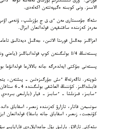
قۇرالى. ءوزى كىشىگىرىم بۇرشاق نەمەسە كوفە ءدانى
الاسىز. ونى كوبىنە ەگيپەتتەن اكەلەدى.
ىشەك جۇمىستارى مەن ءى ق ج بۇزىلىپ، ۇنەمى اۋىرل
مەرەز كەزىندە ساقتىقپەن قولدانعان ابزال.
اعزاڭىز جەڭىل قورىتا الاتىن، جەڭىل ديەتالىق تاعا
پىستەنىڭ 1/4 بولىگىنەن كوپ قولدانباڭىز (ياعني ونى 4 بولىككە بولەسىز).
پىستەنى جۇكتى ايەلدەرگە جانە بالالارعا قولدانۋعا بو
قابىلداڭىز. 
ءسابىز، قىزىلشا - ءسابىز - قيار (بارلىعى بىردەي م
سونىمەن قاتار، تازارۋ كەزىندە زىعىر، اسقاباق دان
كۇنجىت، زىعىر، اسقاباق جانە باسقا) قولدانعان ابزا