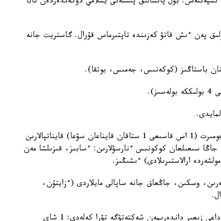
 ىسپەتتەس. بۇل پاتشالىق پىستەنى يسلامي دۇكەندەردەن تابا
ىق پەن ءىش قاتۋ كەزىندە تاپتىرماس قۇرال. گاستريت جانە
منان باستاڭىز (كوكەنىس، جەمىس، بوتقا).
لمايدى.
شوپتەر. تاڭەرتەڭ ءىش جۇرگىزەتىن - پىشتەن، يتجومىرت (1 اس قاسىعى 1 ستاقان قايناعان سۋعا) قايناتپالارىن
كۇننىڭ العاشقى بولىگىندە 4-6 ستاقان جاڭا سىعىلعان كوكونىس ءنارسۋلارىن: ءسابىز، قىزىلشا مەن
ولشەردە ارالاستىرىلادى) ءىشىڭىز.
دەرىن، وسكىن، جاڭعاق جانە ساپالى مايلاردى (ءزايتۇن،
ل.
ىشەكتى تازالاۋ. بارلىق بۇل جاعدايلاردى قاراپايىم سۋداعى زىعىر داندەرىمەن شەكتەتۋگە تۋرا كەلەدى: 1 شاي