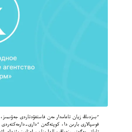
ءبىزدىڭ زيان تاعامدار مەن فاستفۋدتاردى جەۋىمىز،
قوسپالارى بارىن دا، كوپتەگەن ءدارى-دارمەكتەردى