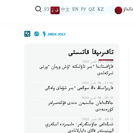
الداۋ
KZ
QZ
РУ
EN
中文
ق ز
ЎЗ
تاقىرىپقا قاتىستى
13:06, 08 تامىز 2026
قازاقستاندا ءبىر تاۋلىكتە ءۇش ورمان ءورتى
تىركەلدى
11:06, 08 تامىز 2026
فاريزانىڭ ەڭ سوڭعى ءبىر شۋماق ولەڭى
09:43, 08 تامىز 2026
جالاڭداعان جالىنمەن ەندى قۇلتەمىرلەر
كۇرەسەدى
09:12, 08 تامىز 2026
شىڭداعى جاۋىنگەرلەر: ەلىمىزدە اسكەري
الپينيستەر قالاي دايارلانادى