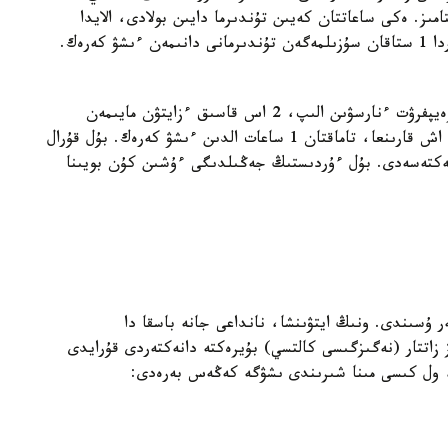
يناتىپ، سۋىتامىز. ەكى ساعاتتان كەيىن تۇندىرما دايىن بولادى، الايدا
تەرموستا ءبىر كۇن بويى ۇستاعان ابزال. تۇندە جاتاردا 1 ستاقان سۇزىلمەگەن تۇندىرمانى دانىمەن ءىشۋ كەرەك.
باۋىردى تازالاۋ. جارتى ليمون شىرىنى مەن جارتى گرەيپفرۋت ءنارسۋىن الىپ، 2 اس قاسىق ءزايتۋن مايىمەن
ارالاستىرىڭىز. بۇل قوسپانى 5 كۇن بويىنا تاڭ ەرتەن اش قارىنعا، تاماقتان 1 ساعات الدىن ءىشۋ كەرەك. بۇل قۇرال
مەكتەسەدى. بۇل ءۇردىستىڭ جەڭىلدىگى ءۇشىن كۇن بويىنا
ر ۇسىندى. ونىڭ ايتۋىنشا، نانداعى جانە باسقا دا
زاتتار (نەگىزگىسى كالتسي) بۇيرەكتە دانەكتەردى قۇرايدى
، ول كىسى مىنا شىرىندى ىشۋگە كەڭەس بەرەدى: