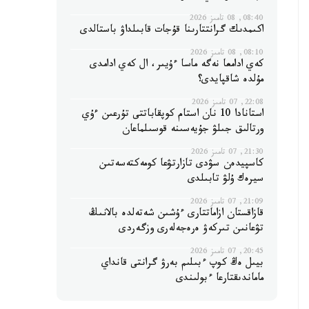
08:40, 08 تامىز 2026
اكىمدىك گرانتتارىنا قۇجات قابىلداۋ باستالدى
08:10, 08 تامىز 2026
كەي ادامعا نەگە ماسا ءۇيىر، ال كەي ادامدى
مۇلدە شاقپايدى؟
22:08, 07 تامىز 2026
استانادا 10 نان استام كوپقاباتتى تۇرعىن ءۇي
ورتالىق جىلۋ جۇيەسىنە قوسىلماعان
21:30, 07 تامىز 2026
كاسپيدەن سۋدى تازارتۋعا كومەكتەسەتىن
سيرەك ۇلۋ تابىلدى
21:09, 07 تامىز 2026
قازاقستان ازاماتتارى ءۇشىن شەتەلدە بالانىڭ
تۋعانىن تىركەۋ ەرەجەلەرى وزگەردى
20:45, 07 تامىز 2026
بيىل ەڭ كوپ ءبىلىم بەرۋ گرانتى قانداي
ماماندىقتارعا ءبولىندى