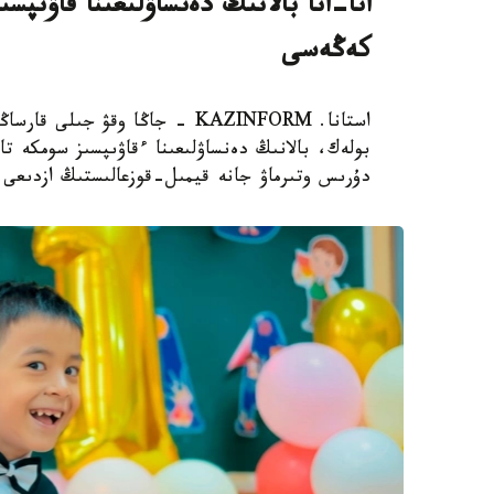
اتا-انا بالانىڭ دەنساۋلىعىنا قاۋىپ
كەڭەسى
استانا. KAZINFORM - جاڭا وقۋ ج
بولەك، بالانىڭ دەنساۋلىعىنا ءقاۋىپسىز سومكە تا
دۇرىس وتىرماۋ جانە قيمىل-قوزعالىستىڭ ازدىعى و