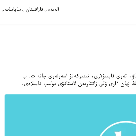
الەمدە
قازاقستان
ساياسات
ت
شاۋ، تەرى قابىنۋلارى، تىتىركەنۋ اسەرلەرى جانە ت. ب.
 زيان ءارى ۋلى زاتتارمەن لاستانۋى بولىپ تابىلادى.