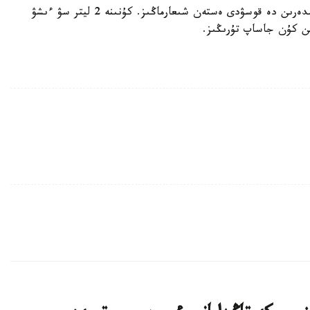
سونىمەن قاتار، اس ۇلەسىڭىزگە قىشقىل ءسۇت ونىمدەرىن دە قوسۋدى ەستەن شىعارماڭىز. كۇنىنە 2 ليتر سۋ ءىشۋ
ن كۇن جاساپ تۇرىڭىز.