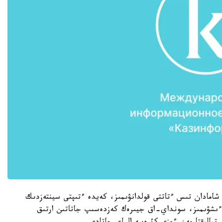
 شامادان تىس ءتاتتى قولدانۋىمىز، كەيدە ءتىپتى سينتەزدىك
 ءىشۋىمىز، سونداي-اق جيىرەك كەزدەسىپ جاتاتىن ارتىق