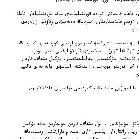
رتپالىقتارمەن ءوزى كۇرەسە الماي جاتادى.
تاعام قاجەتتى تۇردە قورىتىلمايدى جانە قورىتىلماعان تاماق
ان ءونىم قالدىقتارىنان ءبىزدىڭ دەنەمىزدى ۋلاۋشى زارلەردى
يدى.
نۋ نەمەسە تىتىركەنۋ اسەرلەرى ارقىلى كورىنەدى. ءبىزدىڭ
زالىققا ءزارۋ. ىشەكتەردى تازالاۋ ارقىلى ءبىز باۋىر،
ە تۇسەتىن جۇكتەمەنى جەڭىلدەتەمىز، بۇكىل ىشەك-قارىن
دە اس قورىتۋ جۇيەسى، زاتتەكتەر الماسۋى جانە تەرى قالىپى
ى.
تازا بولۋىن جانە ەڭ ماڭىزدىسى مولشەرىن قاداعالاۋىمىز
بباتۋل مۋليۋك») - بۇل ىشەك-قارىن جولدارىن جانە بۇكىل
 زيان زاتتاردان جاقسى ءارى جىلدام تازارتاتىن وسىمدىك