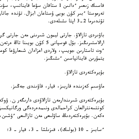
قاسىك زىعىر ءدانىن 1 ستاقان سۋعا قا
تۇندىرما 2-3 اپتا ىشىلەدى.
ءوت تاستارىن جويىپ، ولاردى اعزادان شىعارۋعا كو
يتمۇرىن قايناتپاسىن ءىشىڭىز.
بۇيرەكتەردى تازالاۋ.
ماۋسىم كەزىندە قاربىز، قيار، قاۋىندى جەڭىز.
بۇيرەكتەردى شىرىندارمەن تازالاۋدى دارىگەر ن. ۋوكە
كونتسەنترالعان كراحمالدى ونىمدەردەگى ورگانيكسىز 
ەكەن. بۇيرەكتەردىڭ ساۋلىعى مەن تازالىعى ءۇشىن
ءسابىز - 10 (بولىك)، قىزىلشا - 3، قيار - 3؛