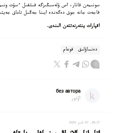
قاجەت جانە جوق دەگەندە ايىنا جەڭىل تاماق جەيتى
اقپارات ينتەرنەتتەن الىندى.
دەنساۋلىق
قوعام
без автора
اۆتور
20:27, 07 تامىز 2026