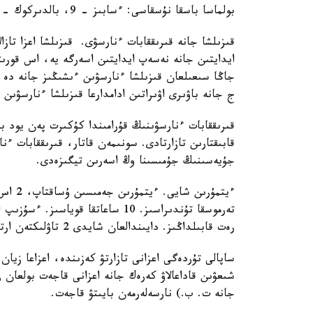
بولماسا باسقا نۇسقاسى: ءسابىز - 9، بالدىركوك - 5، اقجەلكەن - 2.
قىزىلشا جانە قىرىققابات ءنارسۋى. قىزىلشا اعزا تاز
ايدايتىن جانە نەسەپ ايدايتىن اسەرگە يە، اس قورى
جاڭا سىعىلعان قىزىلشا ءنارسۋىن ءىشىڭىز جانە دە قى
ج جانە باۋىرى اۋىراتىن ادامدارعا قىزىلشا ءنارسۋىن ق
قىرىققابات ءنارسۋىنىڭ قۇرامىندا كۇكىرت پەن يود 
قابىقتارىن تازارتادى. سونىمەن قاتار، قىرىققابات ء
جۇيەسىنىڭ جۇمىسىنا وڭ اسەرىن تيگىزەدى.
رەت قابىلداڭىز. دايىندالعان شايدى 2 تاۋلىكتەن ارتىق ساقتاماڭىز.
ساپالى تۇردەگى اعزانى تازارتۋ كەزىندە، اعزاعا زيا
شىعۋىن قاداعالاۋ كەرەك جانە اعزانى قاجەت بولعان زا
جانە ت. ب.) نارسەلەرمەن بايىتۋ قاجەت.