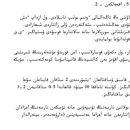
الاۋشى ەڭ تاڭدالمالى ءونىم بولىپ تابىلادى. ول ازداپ ءىش
تۋدى جەڭىلدەتىپ، ىشەكتەردەن ۋلى زاتتاردى شىعارادى.
زىلشانى سورپالارعا جانە سالاتتارعا قوسۋدى ۇمىتپاڭىز. ءى ق
ولدانۋعا بولمايدى.
بار، ول ەكەۋى قوسارلاسىپ، اس قورىتۋ مۇشەلەرىنىڭ شىرىشتى
نارسۋى اقۋىز بەن كالتسيدىڭ قالىپتاسۋىنا كومەكتەسىپ، جۇيكە
ءيتمۇرىن شايى. ءيتمۇرىن جەمىسىن ۇساقتاپ، 2 اس قاسىق ۇساقتالعان ءيتمۇرىندى 2 ستاقان قايناعان سۋعا
تەرموسقا تۇندىراسىز. 10 ساعاتقا قوياسىز. ءسۇزىپ الىڭىز. كۇنىنە تاماققا 30 مينۋد قالعاندا 0.5 ستاقانمەن 2-3
ن بولاتىن نارسەنىڭ تۇسپەۋىن جانە تۇسكەن نارسەنىڭ اعزادان
تتارمەن جانە اعزاعا جەتىسپەيتىن (دارۋمەندەر، مينەرالدار