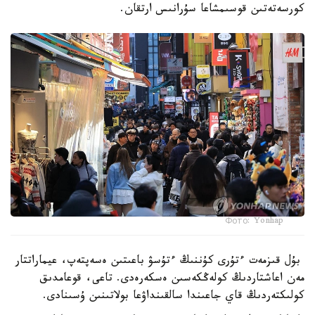
كورسەتەتىن قوسىمشاعا سۇرانىس ارتقان.
Фото: Yonhap
بۇل قىزمەت ءتۇرى كۇننىڭ ءتۇسۋ باعىتىن ەسەپتەپ، عيماراتتار
مەن اعاشتاردىڭ كولەڭكەسىن ەسكەرەدى. تاعى، قوعامدىق
كولىكتەردىڭ قاي جاعىندا سالقىنداۋعا بولاتىنىن ۇسىنادى.