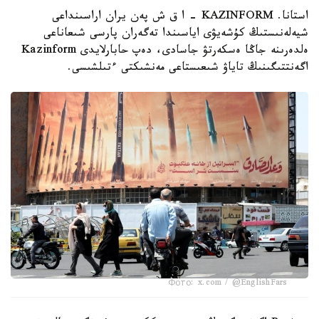
استانا. KAZINFORM - ا ق ش پەن يران اراسىنداعى
شيەلەنىستىڭ كۇشەيۋى اياسىندا تەگەران پارسى شىعاناعى
ەلدەرىنە جاڭا ەسكەرتۋ جاسادى، دەپ حابارلايدى Kazinform
اگەنتتىگىنىڭ تاياۋ شىعىستاعى مەنشىكتى ءتىلشىسى.
Фото: x.com / @EnglishFars