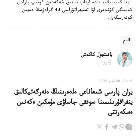
ايتا كەتەيىك، ەلدە اپتاپ ىستىق شەكەدەن ءوتىپ بارادى.
كەيىنگى كۇندەرى اۋا تەمپەراتۋراسى 43 گرادۋسقا دەيىن
كوتەرىلگەن.
الەم
باقىتجول كاكەش
اۆتور
21:43, 06 تامىز 2026
يران پارسى شىعاناعى ەلدەرىنىڭ ەنەرگەتيكالىق
ينفراقۇرىلىمىنا سوققى جاساۋى مۇمكىن ەكەنىن
ەسكەرتتى