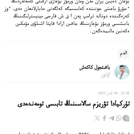
بۇعان دەيىن يران مەن ومان ورمۋز بۇعازى ارقىلى كەمەلەردىڭ
ءجۇرۋ باعىتى جونىندە كەلىسىمگە كەلگەنى حابارلانعان ەدى. ءوز
كەزەگىندە دونالد ترامپ پەن ا ق ش قارجى مينيسترلىگىنىڭ
باسشىسى ورمۋز بۇعازىنىڭ جاقىن ارادا قايتا اشىلۋى مۇمكىن
ەكەنىن مالىمدەگەن.
الەم
باقىتجول كاكەش
اۆتور
21:29, 06 تامىز 2026
تۇركيادا تۋريزم سالاسىنىڭ تابىسى تومەندەدى