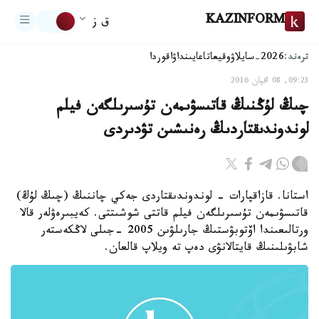
KAZINFORM
ق ز
ترەند:
2026-سايلاۋ
وقيعا
تاعايىنداۋ
اقوردا
09:23, 08 اقپان 2016
چىڭ لۇڭنىڭ قاتىسۋىمەن تۇسىرىلگەن فيلم
لوندوندىقتاردىڭ رەنىشىن تۋدىردى
استانا. قازاقپارات - لوندوندىقتاردى جەكي چاننىڭ (چىڭ لۇڭ)
قاتىسۋىمەن تۇسىرىلگەن فيلم قاتتى شوشىتتى. كەيبىرەۋلەر قالا
ورتالىعىندا اۆتوبۋستىڭ جارىلۋىن 2005 -جىلى لاڭكەستەر
شابۋىلىنىڭ قايتالانۋى دەپ تە ويلاپ قالعان.