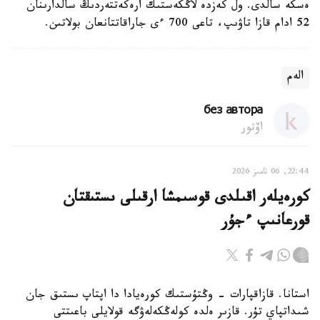
ەسكە سالدى. ول كەزدە لاڭكەستىك ارەكەتتەردىڭ سالدارىنان
52 ادام قازا تاۋىپ، تاعى 700 ءى جاراقاتتانعان بولاتىن.
الەم
без автора
اۆتور
22:44, 06 تامىز 2026
كورەيلەر اقىلدى قوسىمشا ارقىلى ىستىقتان
قورعانىپ ءجۇر
استانا. قازاقپارات - وڭتۇستىك كورەيادا دا اپتاپ ىستىق جان
شىداتپاي تۇر. قازىر ەلدە كولەڭكەلەۋگە قولايلى باعىتتى