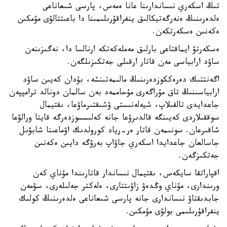
تىڭ اسكەري نىساندارىنا عانا ەمەس، پارسى شىعاناعى
ەلدەرىنىڭ ەنەرگەتيكالىق ينفراقۇرىلىمىنا دا باعىتتالۋى مۇمكىن
ەكەنىن ەسكەرتكەن.
ەسكەرتۋ ايماقتاعى بارلىق مەملەكەتكە ارنالسا دا، نەگىزىنەن
ساۋد ارابياسى مەن قاتار ارقىلى جەتكىزىلگەن.
اگەنتتىك دەرەككوزدەرىنىڭ مالىمەتىنشە، بۇدان كەيىن ساۋد
ارابياسىنىڭ تاق مۇراگەرى مۇحاممەد بەن سالمان دونالد ترامپپەن
جاعدايدى تالقىلاپ، شيەلەنىستى ۋشىقتىرماۋعا، ىقتيمال
سوققىلاردى كەيىنگە قالدىرۋعا جانە كەلىسسوزدەرگە قايتا ورالۋعا
شاقىرعان. سونىمەن قاتار ەر-رياد كورولدىك اۋماعىنا شابۋىل
جاسالعان جاعدايدا اسكەري جاۋاپ بەرۋگە دايىن ەكەنىن
جەتكىزگەن.
اقپاراتقا سايكەس، ىقتيمال نىساندار قاتارىندا مۇناي كەن
ورىندارى، مۇناي وڭدەۋ زاۋىتتارى، ەلەكتر جەلىلەرى، سۋمەن
جابدىقتاۋ نىساندارى جانە پارسى شىعاناعى ەلدەرىنىڭ كولىك
ينفراقۇرىلىمى بولۋى مۇمكىن.