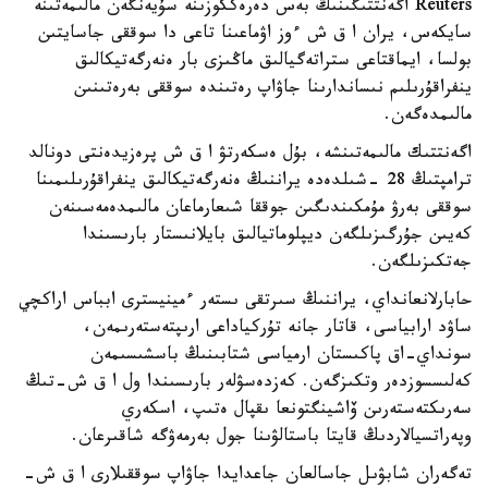
Reuters اگەنتتىگىنىڭ بەس دەرەككوزىنە سۇيەنگەن مالىمەتىنە
سايكەس، يران ا ق ش ءوز اۋماعىنا تاعى دا سوققى جاسايتىن
بولسا، ايماقتاعى ستراتەگيالىق ماڭىزى بار ەنەرگەتيكالىق
ينفراقۇرىلىم نىساندارىنا جاۋاپ رەتىندە سوققى بەرەتىنىن
مالىمدەگەن.
اگەنتتىك مالىمەتىنشە، بۇل ەسكەرتۋ ا ق ش پرەزيدەنتى دونالد
ترامپتىڭ 28 -شىلدەدە يراننىڭ ەنەرگەتيكالىق ينفراقۇرىلىمىنا
سوققى بەرۋ مۇمكىندىگىن جوققا شىعارماعان مالىمدەمەسىنەن
كەيىن جۇرگىزىلگەن ديپلوماتيالىق بايلانىستار بارىسىندا
جەتكىزىلگەن.
حابارلانعانداي، يراننىڭ سىرتقى ىستەر ءمينيسترى ابباس اراكچي
ساۋد ارابياسى، قاتار جانە تۇركياداعى ارىپتەستەرىمەن،
سونداي-اق پاكىستان ارمياسى شتابىنىڭ باسشىسىمەن
كەلىسسوزدەر وتكىزگەن. كەزدەسۋلەر بارىسىندا ول ا ق ش-تىڭ
سەرىكتەستەرىن ۆاشينگتونعا ىقپال ەتىپ، اسكەري
وپەراتسيالاردىڭ قايتا باستالۋىنا جول بەرمەۋگە شاقىرعان.
تەگەران شابۋىل جاسالعان جاعدايدا جاۋاپ سوققىلارى ا ق ش-