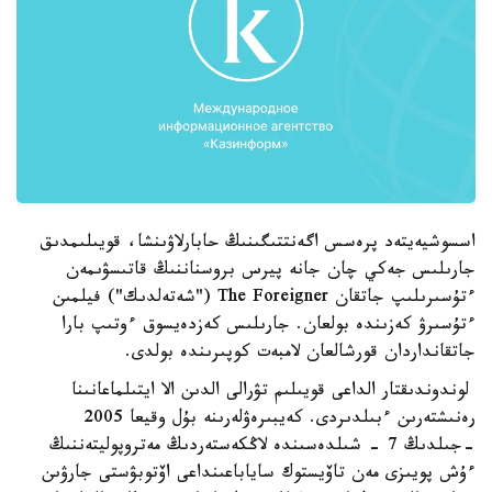
اسسوشيەيتەد پرەسس اگەنتتىگىنىڭ حابارلاۋىنشا، قويىلىمدىق
جارىلىس جەكي چان جانە پيرس بروسناننىڭ قاتىسۋىمەن
ءتۇسىرىلىپ جاتقان The Foreigner ("شەتەلدىك") فيلمىن
ءتۇسىرۋ كەزىندە بولعان. جارىلىس كەزدەيسوق ءوتىپ بارا
جاتقانداردان قورشالعان لامبەت كوپىرىندە بولدى.
لوندوندىقتار الداعى قويىلىم تۋرالى الدىن الا ايتىلماعانىنا
رەنىشتەرىن ءبىلدىردى. كەيبىرەۋلەرىنە بۇل وقيعا 2005
-جىلدىڭ 7 - شىلدەسىندە لاڭكەستەردىڭ مەتروپوليتەننىڭ
ءۇش پويىزى مەن تاۆيستوك ساياباعىنداعى اۆتوبۋستى جارۋىن