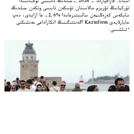
استانا. قازاقپارات - 2026 -جىلدىڭ ەكىنشى توقسانىندا
تۇركيانىڭ تۋريزم سالاسىنان تۇسكەن تابىسى وتكەن جىلدىڭ
سايكەس كەزەڭىمەن سالىستىرعاندا %2,6- عا ازايدى، دەپ
حابارلايدى Kazinform اگەنتتىگىنىڭ انكاراداعى مەنشىكتى
ءتىلشىسى.
Фото: Anadolu