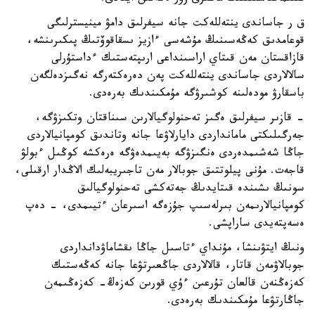
ق ر جاساندى ينتەللەكت جانە سيفرلىق دامۋ مينيسترلىگى
قوعامدىق كەڭەسىنىڭ مۇشەسى ءازيز ىسقاقوۆتىڭ پىكىرىنشە،
قازاقستان مەن قىتاي اراسىنداعى ارىپتەستىك ءداستۇرلى
سالالاردى جاساندى ينتەللەكت پەن دەرەكتەرگە نەگىزدەلگەن
باسقارۋ مودەلىنە كوشىرۋگە مۇمكىندىك بەرەدى.
- قازىر سيفرلىق ەگىز تەحنولوگيالارىن سىناقتان وتكىزۋگە،
جەرگىلىكتى مامانداردى دايارلاۋعا جانە وتاندىق كومپانيالاردى
جاڭا شەشىمدەردى ەنگىزۋگە بەيىمدەۋگە ەرەكشە كوڭىل ءبولۋ
قاجەت. مۇنى پيلوتتىق جوبالار مەن تاجىريبەلىك الاڭدار ارقىلى،
سونىڭ ىشىندە قىتايدىڭ جەتەكشى تەحنولوگيالىق
كومپانيالارىمەن بىرلەسىپ جۇزەگە اسىرعان ءتيىمدى، - دەپ
ەسەپتەيدى ساراپشى.
ونىڭ ايتۋىنشا، مۇنداي ءتاسىل جاڭا ىقشاماۋدانداردى
جوبالاۋمەن قاتار، قالالاردى جاڭعىرتۋعا جانە كەڭەستىك
كەزەڭنەن قالعان تۇرعىن ءۇي قورىن كەزەڭ- كەزەڭىمەن
جاڭارتۋعا مۇمكىندىك بەرەدى.