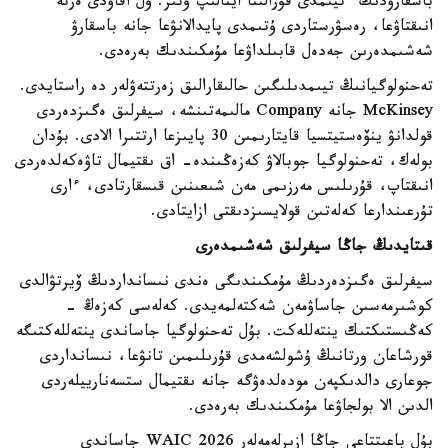
باسقارۋدىڭ ءتيىمدى قۇرالىنا اينالىپ وتىر. ول اقاۋدى ەرتە
انىقتاۋعا، رەسۋرستاردى ۇتىمدى پايدالانۋعا جانە باسقارۋ
شەشىمدەرىن جەدەل قابىلداۋعا مۇمكىندىك بەرەدى.
تەحنولوگيانىڭ تيىمدىلىگىن حالىقارالىق زەرتتەۋلەر دە راستايدى.
McKinsey جانە Company مالىمەتىنشە، سيفرلىق ەگىزدەردى
قولدانۋ ينۆەستيتسيا قايتارىمىن 30 پايىزعا ارتتىرا الادى. بۇدان
بولەك، تەحنولوگيا جوبالاۋ كەزەڭىندە- اق ىقتيمال تاۋەكەلدەردى
انىقتاپ، قۇرىلىس مەرزىمى مەن شىعىنىن قىسقارتادى، ءارى
تۇرعىندارعا كەلەتىن قولايسىزدىقتى ازايتادى.
قىتايدىڭ جاڭا سيفرلىق شەشىمدەرى
سيفرلىق ەگىزدەردىڭ مۇمكىندىگى ەندى نىسانداردىڭ ۆيرتۋالدى
كوشىرمەسىن جاساۋمەن شەكتەلمەيدى. كەلەسى كەزەڭ -
كەڭىستىكتىك ينتەللەكت. بۇل تەحنولوگيا جاساندى ينتەللەكتىگە
قورشاعان ورتانىڭ ۇشولشەمدى قۇرىلىمىن تانۋعا، نىسانداردى
جوعارى دالدىكپەن مودەلدەۋگە جانە ىقتيمال ستسەنارييلەردى
الدىن الا بولجاۋعا مۇمكىندىك بەرەدى.
بۇل باعىتتاعى جاڭا ازىرلەمەلەر WAIC 2026 جاساندى