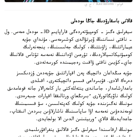
فوتو: Kazinform / ج ي
قالانى باسقارۋدىڭ جاڭا مودەلى
سيفرلىق ەگىز - كومپيۋتەردەگى قاراپايىم 3D- مودەل ەمەس. ول
- ناقتى نىساننىڭ ۆيرتۋالدى كوشىرمەسى. مۇنداي جۇيە
عيماراتتىڭ، زاۋىتتىڭ، كولىك جەلىسىنىڭ، ينجەنەرلىك
كوممۋنيكاتسيالاردىڭ، تۇرعىن اۋداننىڭ نەمەسە تۇتاس قالانىڭ
جاي-كۇيىن ناقتى ۋاقىت رەجيمىندە كورسەتەدى.
جۇيە مىڭداعان داتچيك پەن اقپاراتتىق جۇيەدەن ۇزدىكسىز
دەرەك الادى. قۇبىرداعى قىسىم داتچيكتەرى، اقىلدى
باعدارشامدار، جاساندى ينتەللەكتى بار كامەرالار جانە قوعامدىق
كولىك ناۆيگاتورلارى ءبىرىڭعاي ورتالىققا اقپارات جىبەرەدى.
سونىڭ نەگىزىندە جۇيە كولىك كەپتەلىسىن، سۋ قىسىمىنىڭ
تومەندەۋىن نەمەسە اۋا ساپاسىنىڭ ناشارلاۋىن بىردەن انىقتاپ،
جاعدايدىڭ قالاي ءوربيتىنىن الدىن الا بولجايدى.
سونىڭ ارقاسىندا سيفرلىق ەگىز قالالىق ينفراقۇرىلىمدى