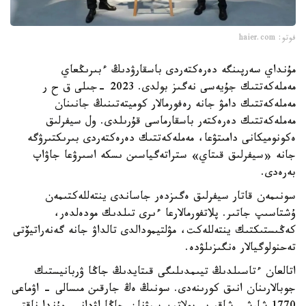
فوتو: haier.com
مۇنداي سەرپىنگە دەرەكتەردى باسقارۋدىڭ ءبىرىڭعاي
مەملەكەتتىك جۇيەسى نەگىز بولدى. 2023 -جىلى ق ح ر
مەملەكەتتىك دامۋ جانە رەفورمالار كوميتەتىنىڭ جانىنان
مەملەكەتتىك دەرەكتەر باسقارماسى قۇرىلدى. ول سيفرلىق
ەكونوميكانى دامىتۋعا، مەملەكەتتىك دەرەكتەردى بىرىكتىرۋگە
جانە «سيفرلىق قىتاي» ستراتەگياسىن ىسكە اسىرۋعا جاۋاپ
بەرەدى.
سونىمەن قاتار سيفرلىق ەگىزدەر جاساندى ينتەللەكتىمەن
ۇشتاسىپ جاتىر. پلاتفورمالارعا ءىرى تىلدىك مودەلدەر،
كەڭىستىكتىك ينتەللەكت، مۋلتيمودالدى تالداۋ جانە گەنەراتيۆتى
تەحنولوگيالار ەنگىزىلۋدە.
اتالعان ءتاسىلدىڭ تيىمدىلىگى قىتايدىڭ جاڭا ۋربانيستىك
جوبالارىنان انىق كورىنەدى. سونىڭ ەڭ جارقىن مىسالى - اۋماعى