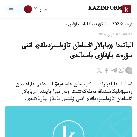
KAZINFORM
ق ز
ترەند:
2026-سايلاۋ
وقيعا
تاعايىنداۋ
اقوردا
09:40, 07 اقپان 2016
الماتىدا «بابالار اڭساعان تاۋەلسىزدىك» اتتى
سۋرەت بايقاۋى باستالدى
استانا. قازاقپارات - ءابىلحان قاستەيەۆ اتىنداعى قازاقستان
رەسپۋبليكاسىنىڭ مەملەكەتتىك ونەر مۇراجايىندا «بابالار
اڭساعان تاۋەلسىزدىك» اتتى ۇلتتىق بايقاۋ جاريالاندى.