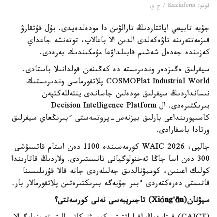
فوتو: Kazinform / ج ي
جۇيە تابيعي اپاتتاردىڭ تارالۋىن دا مودەلدەيدى. بۇل قۇتقارۋ
قىزمەتتەرىنە تاۋەكەلدى الدىن الا باعالاپ، توتەنشە جاعداي
كەزىندە جەدەل شەشىم قابىلداۋعا مۇمكىندىك بەرەدى.
سيفرلىق ەگىزدەر وندىرىستە دە كەڭىنەن قولدانىلا باستادى.
COSMOPlat Industrial World پلاتفورماسى وندىرىستىك
نىسانداردىڭ سيفرلىق مودەلىن جاساندى ينتەللەكتپەن
بىرىكتىرەدى. ال Decision Intelligence Platform
كاسىپورىنداعى بارلىق بيزنەس-پروتسەستى ءبىرىڭعاي سيفرلىق
ورتادا باسقارادى.
جالپى، WAIC 2026 كورمەسىندە 1100 دەن استام قاتىسۋشى
300 دەن اسا جاڭا تەحنولوگيانى تانىستىردى. ولاردىڭ قاتارىندا
كولىك اعىنىن، كوممۋنالدىق جەلىلەردى جانە قالا قۇرىلىسىنا
قاتىستى دەرەكتەردى ءبىر جۇيەگە بىرىكتىرەتىن پلاتفورمالار بار.
سيۋنان(
ng'ān
ó
Xi
) تاجىريبەسى نەنى كورسەتتى؟