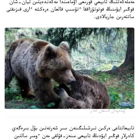
مەملەكەتتىك تابيعي قورىعى اۋماعىندا مەكەندەيتىن تيان-شان
قوڭىر ايۋىنىڭ فوتوتۇزاققا ءتۇسىپ قالعان ەرەكشە ءارى قىزىقتى
ساتتەرىن جاريالادى.
ۆيدەودان الىنعان كادر
تابيعاتتاعى ەركىن تىرشىلىگىنەن سىر شەرتەتىن بۇل بىرەگەي
كادرلار قوڭىر ايۋدىڭ تابيعي مىنەز-قۇلقى مەن ءومىر سالتىن