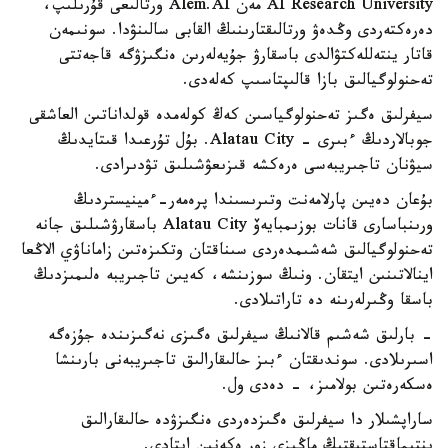
AI Research University مەن Alem.AI ورتالىعى قۇرىلىپ،
دەرەكتەردى وڭدەۋ ورتالىقتارىنىڭ القابى سالىنۋدا. سونىمەن
قاتار ينتەللەكتۋالدى باسقارۋ جۇيەلەرىن ەنگىزۋگە قاجەتتى
تەحنولوگيالىق بازا قالىپتاسىپ كەلەدى.
سيفرلىق ەگىز تەحنولوگياسىن كەڭ كولەمدە قولداناتىن العاشقى
جوبالاردىڭ ءبىرى - Alatau City. بۇل تۇرعىدا قىتايدىڭ
سيۋنان تاجىريبەسى ەرەكشە قىزىعۋشىلىق تۋدىرادى.
بۇعان دەيىن پارلامەنت وتىرىسىندا پرەمەر-ءمينيستردىڭ
ورىنباسارى قانات بوزىمبايەۆ Alatau City باسقارۋشىلىق جانە
تەحنولوگيالىق شەشىمدەردى سىناقتان وتكىزەتىن زاماناۋي الاڭعا
اينالاتىنىن ايتقان. ونىڭ سوزىنشە، كەيىن تاجىريبە ەلىمىزدىڭ
باسقا وڭىرلەرىنە دە تاراتىلادى.
- بارلىق شەشىم قالانىڭ سيفرلىق ەگىزى نەگىزىندە جۇزەگە
اسىرىلادى. سوندىقتان ءبىز حالىقارالىق تاجىريبەنى بارىنشا
ەسكەرەتىن بولامىز، - دەدى ول.
ساراپشىلار دا سيفرلىق ەگىزدەردى ەنگىزۋدە حالىقارالىق
ىنتىماقتاستىقتىڭ ماڭىزى زور ەكەنىن ايتادى.