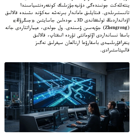
ينتەللەكت جونىندەگى دۇنيەجۇزىلىك كونفەرەنتسياسىندا
تانىستىرىلدى. قىتايلىق ماماندار بىرنەشە سەكۋند ىشىندە قالالىق
اۋدانداردىڭ تولىققاندى 3D- مودەلىن جاسايتىن «جىڭرۇڭ»
(Zhengrong) جۇيەسىن ۇسىندى. ول جولدى، عيماراتتاردى جانە
باسقا نىسانداردى اۆتوماتتى تۇردە انىقتاپ، قالالىق
ينفراقۇرىلىمدى باسقارۋعا ارنالعان سيفرلىق نەگىز
قالىپتاستىرادى.