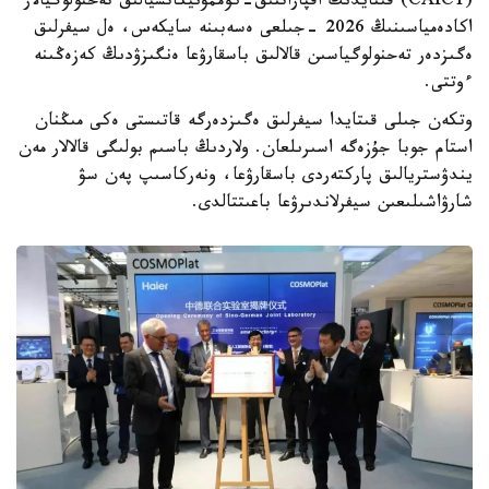
(CAICT) قىتايدىڭ اقپاراتتىق-كوممۋنيكاتسيالىق تەحنولوگيالار
اكادەمياسىنىڭ 2026 -جىلعى ەسەبىنە سايكەس، ەل سيفرلىق
ەگىزدەر تەحنولوگياسىن قالالىق باسقارۋعا ەنگىزۋدىڭ كەزەڭىنە
ءوتتى.
وتكەن جىلى قىتايدا سيفرلىق ەگىزدەرگە قاتىستى ەكى مىڭنان
استام جوبا جۇزەگە اسىرىلعان. ولاردىڭ باسىم بولىگى قالالار مەن
يندۋستريالىق پاركتەردى باسقارۋعا، ونەركاسىپ پەن سۋ
شارۋاشىلىعىن سيفرلاندىرۋعا باعىتتالدى.