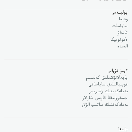
بوليمدەر
وقيعا
ساياسات
تالداۋ
ەكونوميكا
الەمدە
ءبىز تۋرالى
پايدالانۋشىلىق كەلىسىم
قۇپىيالىلىق ساياساتى
مەملەكەتتىك رامىزدەر
جەمقورلىققا قارسى شارالار
مەملەكەتتىك ساتىپ الۋلار
باسقا