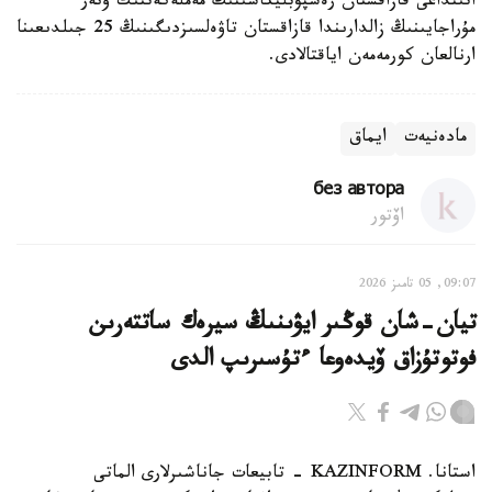
اتىنداعى قازاقستان رەسپۋبليكاسىنىڭ مەملەكەتتىك ونەر
مۇراجايىنىڭ زالدارىندا قازاقستان تاۋەلسىزدىگىنىڭ 25 جىلدىعىنا
ارنالعان كورمەمەن اياقتالادى.
مادەنيەت
ايماق
без автора
اۆتور
09:07, 05 تامىز 2026
تيان-شان قوڭىر ايۋىنىڭ سيرەك ساتتەرىن
فوتوتۇزاق ۆيدەوعا ءتۇسىرىپ الدى
استانا. KAZINFORM - تابيعات جاناشىرلارى الماتى