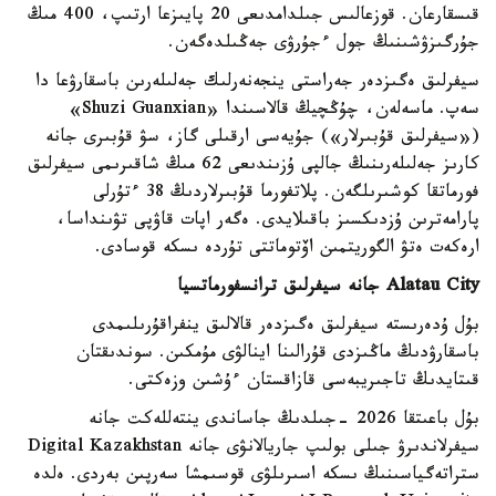
قىسقارعان. قوزعالىس جىلدامدىعى 20 پايىزعا ارتىپ، 400 مىڭ
جۇرگىزۋشىنىڭ جول ءجۇرۋى جەڭىلدەگەن.
سيفرلىق ەگىزدەر جەراستى ينجەنەرلىك جەلىلەرىن باسقارۋعا دا
سەپ. ماسەلەن، چۇڭچيڭ قالاسىندا «Shuzi Guanxian»
(«سيفرلىق قۇبىرلار») جۇيەسى ارقىلى گاز، سۋ قۇبىرى جانە
كارىز جەلىلەرىنىڭ جالپى ۇزىندىعى 62 مىڭ شاقىرىمى سيفرلىق
فورماتقا كوشىرىلگەن. پلاتفورما قۇبىرلاردىڭ 38 ءتۇرلى
پارامەترىن ۇزدىكسىز باقىلايدى. ەگەر اپات قاۋپى تۋىنداسا،
ارەكەت ەتۋ الگوريتمىن اۆتوماتتى تۇردە ىسكە قوسادى.
Alatau City جانە سيفرلىق ترانسفورماتسيا
بۇل ۇدەرىستە سيفرلىق ەگىزدەر قالالىق ينفراقۇرىلىمدى
باسقارۋدىڭ ماڭىزدى قۇرالىنا اينالۋى مۇمكىن. سوندىقتان
قىتايدىڭ تاجىريبەسى قازاقستان ءۇشىن وزەكتى.
بۇل باعىتقا 2026 -جىلدىڭ جاساندى ينتەللەكت جانە
سيفرلاندىرۋ جىلى بولىپ جاريالانۋى جانە Digital Kazakhstan
ستراتەگياسىنىڭ ىسكە اسىرىلۋى قوسىمشا سەرپىن بەردى. ەلدە