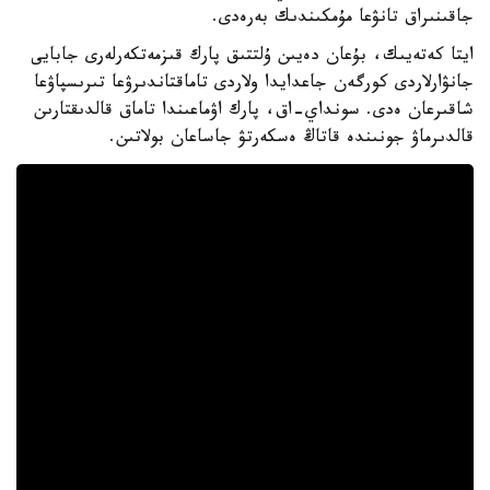
جاقىنىراق تانۋعا مۇمكىندىك بەرەدى.
ايتا كەتەيىك، بۇعان دەيىن ۇلتتىق پارك قىزمەتكەرلەرى جابايى
جانۋارلاردى كورگەن جاعدايدا ولاردى تاماقتاندىرۋعا تىرىسپاۋعا
شاقىرعان ەدى. سونداي-اق، پارك اۋماعىندا تاماق قالدىقتارىن
قالدىرماۋ جونىندە قاتاڭ ەسكەرتۋ جاساعان بولاتىن.