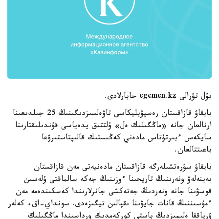
بۇل تۋرالى egemen.kz حابارلادى.
بايقاۋ قازاقستان رەسپۋبليكاسى تاۋەلسىزدىگىنىڭ 25 جىلدىعىنا
ارنالعان جانە «ماڭگىلىك ەل» ۇلتتىق يدەياسى قۇندىلىقتارىنا
سايكەس ءبىرتۇتاس مادەني كەڭىستىك قالىپتاستىرۋعا
باعىتتالعان.
بايقاۋ سۋرەتشىلەرگە قازاقستان مادەنيەتى مەن قازاقستان
بەينەلەۋ ونەرىنىڭ تاريحىنا ءوزىنىڭ جەكە سالماقتى ۇلەسىن
قوسۋىنا جانە ونەردىڭ جەتەكشى جانرلارىندا كەسكىندەمە مەن
ءمۇسىننىڭ قانات جايۋىنا ىقپالىن تيگىزەدى. سونداي-اق، كەلەر
ۇرپاققا ەلىمىزدىڭ باستى كوركەمدىك ورداسىندا ماڭگىلىك