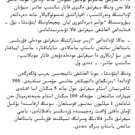
1770 شارشى شاقىرىم بولاتىن سيۋنان جاڭا اۋدانى. مۇندا ناقتى
قالا مەن ونىڭ سيفرلىق ەگىزى قاتار سالىنىپ جاتىر. سيۋنان
اۋدانىنىڭ ونەركاسىپ، اقپاراتتىق تەحنولوگيالار جانە دەرەكتەر
بيۋروسىنىڭ ءبولىم ديرەكتورى ليان چجيحاونىڭ ايتۋىنشا، بۇل -
قىتايداعى العاشقى سيفرلىق قالا تۇجىرىمداماسى.
- جاڭا اۋدانداعى ءاربىر عيماراتتىڭ سيفرلىق مودەلى قۇرىلىس
باستالعان ساتتەن باستاپ جاسالادى. ساياباقتار، جاسىل ايماقتار
مەن سۋ ارنالارى دا سيفرلىق مودەلدەۋمەن قاتار جوبالانىپ،
سالىنىپ جاتىر، - دەدى ول.
ونىڭ ايتۋىنشا، جوبا العاشقى ناتيجەسىن بەرىپ ۇلگەرگەن.
اۋداندا ءبىرىڭعاي داتچيكتەر جەلىسى جۇمىس ىستەيدى. 500
شاقىرىمنان استام سيفرلىق جول جانە 5 مىڭنان اسا اقىلدى
عيمارات سالىنعان. جۇيەگە 100 مىڭنان استام بەينەتەرمينال مەن
شامامەن 1 ميلليون سەنسور قوسىلعان. سونىڭ ارقاسىندا بۇكىل
اۋماق ناقتى ۋاقىت رەجيمىندە ۇزدىكسىز باقىلانادى، ياعني
سيفرلىق ەگىز قالانىڭ ومىرلىك تسيكلىنە قۇرىلىس باستالعان
ساتتەن باستاپ بىرگە ەنەدى.