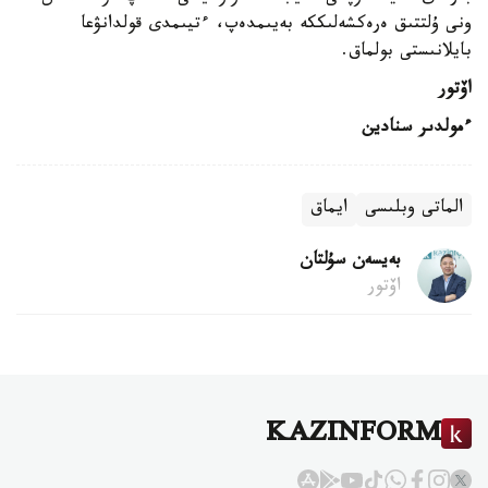
ونى ۇلتتىق ەرەكشەلىككە بەيىمدەپ، ءتيىمدى قولدانۋعا
بايلانىستى بولماق.
اۆتور
ءمولدىر سنادين
الماتى وبلىسى
ايماق
بەيسەن سۇلتان
اۆتور
KAZINFORM