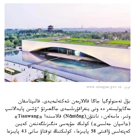
فوتو: www.xiongan.gov.cn
بۇل تەحنولوگيا جاڭا قالالارمەن شەكتەلمەيدى. قالىپتاسقان
مەگاپوليستەر دە ونى ينفراقۇرىلىمدى جاڭعىرتۋ ءۇشىن پايدالانىپ
وتىر. ماسەلەن، نانتۋن(Nántōng) قالاسىندا «Tianwang»
(«اسپان جەلىسى») كولىك جۇيەسى ەنگىزىلگەننەن كەيىن
كەپتەلىس ۋاقىتى 58 پايىزعا، كولىكتىڭ توقتاۋ سانى 43 پايىزعا