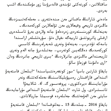
ساقتالاتىن، كورنەكتى تۋىندى قالدىرۋىنا زور مۇمكىندىك اشىپ
بەردى.
مادەني شارانىڭ ماقساتى مەن مىندەتتەرى - مەملەكەتىمىزدىڭ
ماڭىزدى تاريحي وقيعالارى مەن تۇلعالارىن كوركەمدىك-
بەينەلىك كورىنىستەردى زەردەلەۋ جانە ولاردى بەرۋ تاسىلدەرى
ارقىلى پاتريوتتىق تاربيەگە ىقپال ەتۋ. سۋرەتشىلەر اراسىندا
باسەكە تۋدىرىپ، بەينەلەۋ ونەرى شەبەرلەرىنىڭ كاسىبي
كوركەمدىك دەڭگەيىن كوتەرىپ، جەتىلدىرۋ جانە الەم ونەرى
تاريحىنداعى ماڭىزدى جانرلاردىڭ ءبىرى تاريحي جانردىڭ ودان
ءارى دامۋىنا قوزعاۋ سالۋ.
بايقاۋ شارتىن باسپا ءسوز كونفەرەنتسياسىندا ءابىلحان قاستەيەۆ
اتىنداعى قازاقستان رەسپۋبليكاسىنىڭ مەملەكەتتىك ونەر
مۇراجايىنىڭ ديرەكتورى، پروفەسسور گ. ك. شالابيەۆا
تانىستىرادى. ول شارت ءابىلحان قاستەيەۆ اتىنداعى مۇراجايدىڭ
سايتى مەن الەۋمەتتىك جەلىلەردە قوسىمشا جاريالانادى.
بايقاۋ 2016 -جىلدىڭ 15 -جەلتوقساندا ءابىلحان قاستەيەۆ