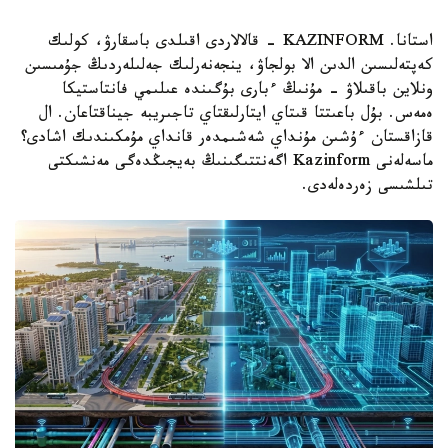
استانا. KAZINFORM - قالالاردى اقىلدى باسقارۋ، كولىك
كەپتەلىسىن الدىن الا بولجاۋ، ينجەنەرلىك جەلىلەردىڭ جۇمىسىن
ونلاين باقىلاۋ - مۇنىڭ ءبارى بۇگىندە عىلىمي فانتاستيكا
ەمەس. بۇل باعىتتا قىتاي ايتارلىقتاي تاجىريبە جيناقتاعان. ال
قازاقستان ءۇشىن مۇنداي شەشىمدەر قانداي مۇمكىندىك اشادى؟
ماسەلەنى Kazinform اگەنتتىگىنىڭ بەيجىڭدەگى مەنشىكتى
تىلشىسى زەردەلەدى.