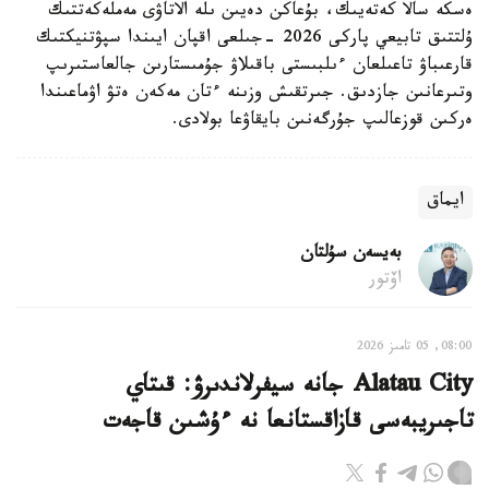
ەسكە سالا كەتەيىك، بۇعاكن دەيىن ىلە الاتاۋى مەملەكەتتىك
ۇلتتىق تابيعي پاركى 2026 -جىلعى اقپان ايىندا سپۋتنيكتىك
قارعىباۋ تاعىلعان ءىلبىستى باقىلاۋ جۇمىستارىن جالعاستىرىپ
وتىرعانىن جازدىق. جىرتقىش وزىنە ءتان مەكەن ەتۋ اۋماعىندا
ەركىن قوزعالىپ جۇرگەنىن بايقاۋعا بولادى.
ايماق
بەيسەن سۇلتان
اۆتور
08:00, 05 تامىز 2026
Alatau City جانە سيفرلاندىرۋ: قىتاي
تاجىريبەسى قازاقستانعا نە ءۇشىن قاجەت