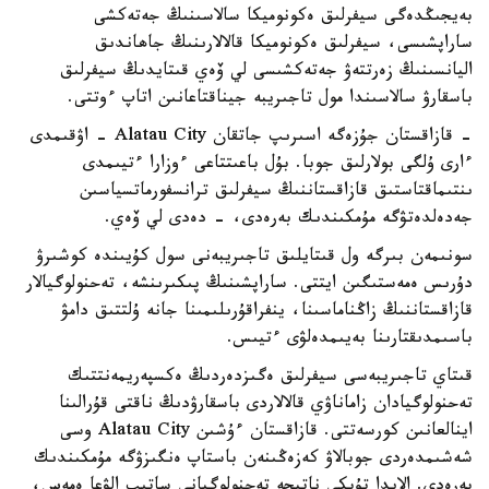
بەيجىڭدەگى سيفرلىق ەكونوميكا سالاسىنىڭ جەتەكشى
ساراپشىسى، سيفرلىق ەكونوميكا قالالارىنىڭ جاھاندىق
اليانسىنىڭ زەرتتەۋ جەتەكشىسى لي ۆەي قىتايدىڭ سيفرلىق
باسقارۋ سالاسىندا مول تاجىريبە جيناقتاعانىن اتاپ ءوتتى.
- قازاقستان جۇزەگە اسىرىپ جاتقان Alatau City - اۋقىمدى
ءارى ۇلگى بولارلىق جوبا. بۇل باعىتتاعى ءوزارا ءتيىمدى
ىنتىماقتاستىق قازاقستاننىڭ سيفرلىق ترانسفورماتسياسىن
جەدەلدەتۋگە مۇمكىندىك بەرەدى، - دەدى لي ۆەي.
سونىمەن بىرگە ول قىتايلىق تاجىريبەنى سول كۇيىندە كوشىرۋ
دۇرىس ەمەستىگىن ايتتى. ساراپشىنىڭ پىكىرىنشە، تەحنولوگيالار
قازاقستاننىڭ زاڭناماسىنا، ينفراقۇرىلىمىنا جانە ۇلتتىق دامۋ
باسىمدىقتارىنا بەيىمدەلۋى ءتيىس.
قىتاي تاجىريبەسى سيفرلىق ەگىزدەردىڭ ەكسپەريمەنتتىك
تەحنولوگيادان زاماناۋي قالالاردى باسقارۋدىڭ ناقتى قۇرالىنا
اينالعانىن كورسەتتى. قازاقستان ءۇشىن Alatau City وسى
شەشىمدەردى جوبالاۋ كەزەڭىنەن باستاپ ەنگىزۋگە مۇمكىندىك
بەرەدى. الايدا تۇپكى ناتيجە تەحنولوگيانى ساتىپ الۋعا ەمەس،