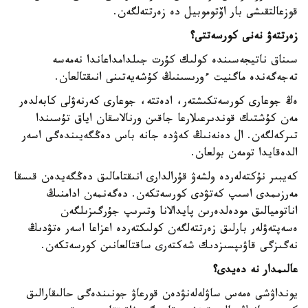
قوزعالتقىشى بار اۆتوموبيل دە زەرتتەلگەن.
زەرتتەۋ نەنى كورسەتتى؟
سىناق ناتيجەسىندە كولىك كۇرت جىلدامداعاندا نەمەسە
تەجەگەندە ماگنيت ءورىسىنىڭ كۇشەيەتىنى انىقتالعان.
ەڭ جوعارى كورسەتكىشتەر، ادەتتە، جوعارى كەرنەۋلى كابەلدەر
مەن كۇشتىك قوندىرعىلارعا جاقىن ورنالاسقان اياق تۇسىندا
تىركەلگەن. ال دەنەنىڭ كەۋدە جانە باس دەڭگەيىندەگى اسەر
الدەقايدا تومەن بولعان.
كەيبىر نۇكتەلەردە ولشەۋ قۇرالدارى انىقتامالىق دەڭگەيدەن قىسقا
مەرزىمدى اسىپ كەتۋدى كورسەتكەن. دەگەنمەن ادامنىڭ
اناتوميالىق مودەلدەرىن پايدالانا وتىرىپ جۇرگىزىلگەن
ەسەپتەۋلەر بارلىق زەرتتەلگەن كولىكتەردە اعزاعا اسەر ەتۋدىڭ
نەگىزگى قاۋىپسىزدىك شەكتەرى ساقتالعانىن كورسەتكەن.
عالىمدار نە دەيدى؟
يونداۋشى ەمەس ساۋلەلەنۋدەن قورعاۋ جونىندەگى حالىقارالىق