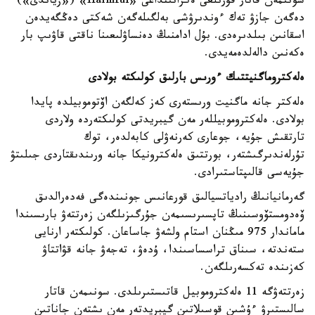
سونىمەن قاتار قۇرىلعى ەكرانىنداعى «Harmful» («زياندى»)
دەگەن جازۋ تەك ءوندىرۋشى بەلگىلەگەن شەكتى دەڭگەيدەن
اسقانىن بىلدىرەدى. بۇل ادامنىڭ دەنساۋلىعىنا ناقتى قاۋىپ بار
ەكەنىن دالەلدەمەيدى.
ەلەكتروماگنيتتىك ءورىس بارلىق كولىكتە بولادى
ەلەكتر جانە ماگنيت ورىستەرى كەز كەلگەن اۆتوموبيلدە پايدا
بولادى. ەلەكتروموبيللەر مەن گيبريدتى كولىكتەردە ولاردى
تارتقىش جۇيە، جوعارى كەرنەۋلى كابەلدەر، توك
تۇرلەندىرگىشتەر، بورتتىق ەلەكترونيكا جانە ورىندىقتاردى جىلىتۋ
جۇيەسى قالىپتاستىرادى.
گەرمانيانىڭ رادياتسيالىق قورعانىس جونىندەگى فەدەرالدىق
ۆەدومستۆوسىنىڭ تاپسىرىسىمەن جۇرگىزىلگەن زەرتتەۋ بارىسىندا
ماماندار 975 مىڭنان استام ولشەۋ جاساعان. كولىكتەر ارنايى
ستەندتە، سىناق تراسساسىندا، ۇدەۋ، تەجەۋ جانە قۋاتتاۋ
كەزىندە تەكسەرىلگەن.
زەرتتەۋگە 11 ەلەكتروموبيل قاتىستىرىلدى. سونىمەن قاتار
سالىستىرۋ ءۇشىن قوسىلاتىن گيبريدتەر مەن ىشتەن جاناتىن