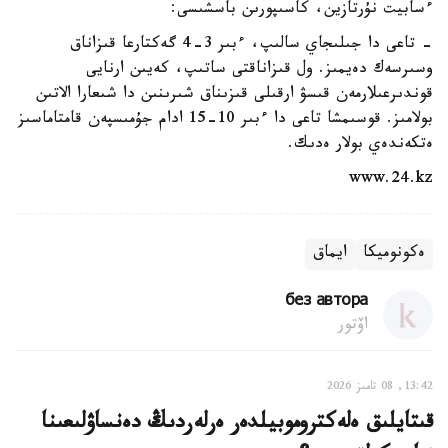
ءسابيت نۇرتازين، كاسىپورىن باسشىسى:
- تاعى دا جىلىجاي سالىپ، ءبىر 3-4 گەكتارعا قىزاناق
وسىرسەك دەيمىز. ول قىزاناقتى ساتىپ، كەيىن ارنايى
قوندىرعىلارمەن قىسۋ ارقىلى قىزىناق شىرىنىن دا شىعارا الاتىن
بولامىز. قوسىمشا تاعى دا ءبىر 10-15 ادام جۇمىسپەن قامتاماسىز
ەتكەندەي بولار ەدىك.
www.24.kz
ەكونوميكا
ايماق
без автора
اۆتور
13:42, 08 تامىز 2026
قىتايلىق ەلەكتروموبيلدەر ەرلەردىڭ دەنساۋلىعىنا