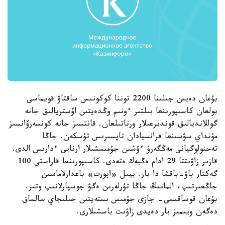
بۇعان دەيىن جىلىنا 2200 توننا كوكونىس ساقتاۋ قويماسى
بولعان كاسىپورىنعا بىلتىر ءونىم وڭدەيتىن اۆستريالىق جانە
گوللانديالىق قوندىرعىلار ورناتىلعان. قانتسىز جانە كونسەرۆانسىز
مۇنداي سۋسىنعا فرانسيادان تاپسىرىس تۇسكەن. جاڭا
تەحنولوگيانى مەڭگەرۋ ءۇشىن جۇمىسشىلار ارنايى ءدارىس الدى.
قازىر زاۋىتتا 29 ادام ەڭبەك ەتەدى. كاسىپورىنعا قاراستى 100
گەكتار باۋ-باقشا دا بار. بيىل «اپورت» باعدارلاماسىن
جاڭعىرتىپ، المانىڭ جاڭا تۇرلەرىن ەگۋ جوسپارلانىپ وتىر.
بۇعان قوساقىسى- جازى جۇمىس ىستەيتىن جىلىجاي سالساق
دەگەن ويىمىز بار دەيدى زاۋىت باسشىلارى.