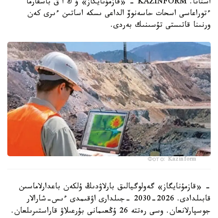
استانا. KAZINFORM - «قازمۇنايگاز» ۇ ك ا ق باسقارما
ءتوراعاسى اسحات حاسەنوۆ الداعى ىسكە اساتىن ءىرى كەن
ورنىنا قاتىستى تۇسىنىك بەردى.
Фото: Kazinform
- «قازمۇنايگاز» گەولوگيالىق بارلاۋدىڭ ۇلكەن باعدارلاماسىن
قابىلدادى. 2026-2030 -جىلدارى اۋقىمدى ءىس-شارالار
جوسپارلانعان. وسى رەتتە 26 ۇڭعىمانى بۇرعىلاۋ قاراستىرىلعان.