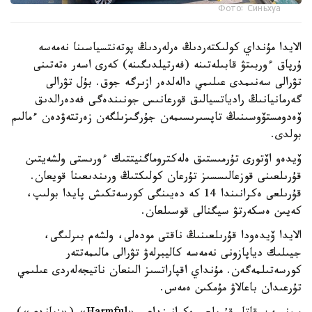
Фото: Синьхуа
الايدا مۇنداي كولىكتەردىڭ ەرلەردىڭ پوتەنتسياسىنا نەمەسە
ۇرپاق ءوربىتۋ قابىلەتىنە (فەرتيلدىگىنە) كەرى اسەر ەتەتىنى
تۋرالى سەنىمدى عىلىمي دالەلدەر ازىرگە جوق. بۇل تۋرالى
گەرمانيانىڭ رادياتسيالىق قورعانىس جونىندەگى فەدەرالدىق
ۆەدومستۆوسىنىڭ تاپسىرىسىمەن جۇرگىزىلگەن زەرتتەۋدەن ءمالىم
بولدى.
ۆيدەو اۆتورى تۇرمىستىق ەلەكتروماگنيتتىك ءورىستى ولشەيتىن
قۇرىلعىنى قوزعالىسسىز تۇرعان كولىكتىڭ ورىندىعىنا قويعان.
قۇرىلعى ەكرانىندا 14 كە دەيىنگى كورسەتكىش پايدا بولىپ،
كەيىن ەسكەرتۋ سيگنالى قوسىلعان.
الايدا ۆيدەودا قۇرىلعىنىڭ ناقتى مودەلى، ولشەم بىرلىگى،
جيىلىك دياپازونى نەمەسە كاليبرلەۋ تۋرالى مالىمەتتەر
كورسەتىلمەگەن. مۇنداي اقپاراتسىز الىنعان ناتيجەلەردى عىلىمي
تۇرعىدان باعالاۋ مۇمكىن ەمەس.