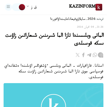
KAZINFORM
ق ز
ترەند:
2026-سايلاۋ
وقيعا
تاعايىنداۋ
اقوردا
21:26, 04 اقپان 2016
الماتى وبلىسىندا تازا الما شىرىنىن شىعاراتىن زاۋىت
ىسكە قوسىلدى
استانا. قازاقپارات - الماتى وبلىسى ءۇشقوڭىر اۋىلىندا ەشقانداي
قوسپاسى جوق تازا الما شىرىنىن شىعاراتىن زاۋىت ىسكە
قوسىلدى.