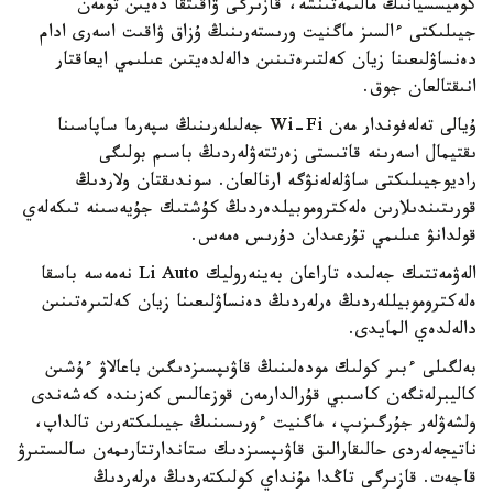
كوميسسيانىڭ مالىمەتىنشە، قازىرگى ۋاقىتقا دەيىن تومەن
جيىلىكتى ءالسىز ماگنيت ورىستەرىنىڭ ۇزاق ۋاقىت اسەرى ادام
دەنساۋلىعىنا زيان كەلتىرەتىنىن دالەلدەيتىن عىلىمي ايعاقتار
انىقتالعان جوق.
ۇيالى تەلەفوندار مەن Wi-Fi جەلىلەرىنىڭ سپەرما ساپاسىنا
ىقتيمال اسەرىنە قاتىستى زەرتتەۋلەردىڭ باسىم بولىگى
راديوجيىلىكتى ساۋلەلەنۋگە ارنالعان. سوندىقتان ولاردىڭ
قورىتىندىلارىن ەلەكتروموبيلدەردىڭ كۇشتىك جۇيەسىنە تىكەلەي
قولدانۋ عىلىمي تۇرعىدان دۇرىس ەمەس.
الەۋمەتتىك جەلىدە تاراعان بەينەروليك Li Auto نەمەسە باسقا
ەلەكتروموبيللەردىڭ ەرلەردىڭ دەنساۋلىعىنا زيان كەلتىرەتىنىن
دالەلدەي المايدى.
بەلگىلى ءبىر كولىك مودەلىنىڭ قاۋىپسىزدىگىن باعالاۋ ءۇشىن
كاليبرلەنگەن كاسىبي قۇرالدارمەن قوزعالىس كەزىندە كەشەندى
ولشەۋلەر جۇرگىزىپ، ماگنيت ءورىسىنىڭ جيىلىكتەرىن تالداپ،
ناتيجەلەردى حالىقارالىق قاۋىپسىزدىك ستاندارتتارىمەن سالىستىرۋ
قاجەت. قازىرگى تاڭدا مۇنداي كولىكتەردىڭ ەرلەردىڭ