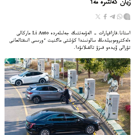
زيان كەلتىرە مە؟
استانا.قازاقپارات - الەۋمەتتىك جەلىلەردە Li Auto ماركالى
ەلەكتروموبيلدىڭ سالونىندا كۇشتى ماگنيت ءورىسى انىقتالعانى
تۋرالى ۆيدەو قىزۋ تالقىلانۋدا.