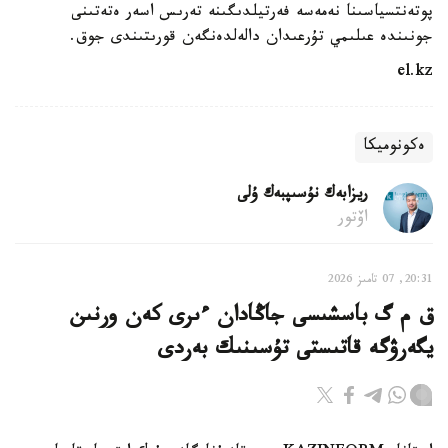
پوتەنتسياسىنا نەمەسە فەرتيلدىگىنە تەرىس اسەر ەتەتىنى
جونىندە عىلىمي تۇرعىدان دالەلدەنگەن قورىتىندى جوق.
el.kz
ەكونوميكا
ريزابەك نۇسىپبەك ۇلى
اۆتور
20:31, 07 تامىز 2026
ق م گ باسشىسى جاڭادان ءىرى كەن ورنىن
يگەرۋگە قاتىستى تۇسىنىك بەردى