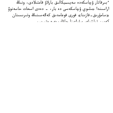
ءبىرقاتار ۋچاسكەدە سەيسميكالىق بارلاۋ قامتىلادى، ونىڭ
اراسىندا جىلىوي ۋچاسكەسى دە بار، - دەدى اسحات حاسەنوۆ
«سامۇرىق-قازىنا» قورى قوعامدىق كەڭەسىنىڭ وتىرىسىنان
كەيىن تىلشىلەر سۇراعىنا جاۋاپ بەرە وتىرىپ.
Фото: Солтан Жексенбеков / Kazinform