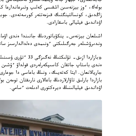
جابدىقتارى، جيھاز جانە ۇيىمداستىرۋ تەحنيكاسى بار
بولەك، ءوز بيزنەسىن اشقىسى كەلىپ وتىرعاندارعا كا
زاڭدىق، كونسالتينگتىك قىزمەتتەر كورسەتەدى. جوبان
اۋداندىق فيليالى باسقارادى.
وندىرۋشىلەر جەرگىلىكتى ءونىمدى دەلدالدارسىز ساتا
«بازاردا ازىق- تۇلىك
ەندى باستاپ جاتقان كاسىپكەرلەردى قولداۋ ءۇشىن ول
بازاردا بارلىق تاۋارلاردىڭ باعالارى نارىقتان تومەن 
اۋداندىق فيليالىنىڭ ديرەكتورى ادىلەت ءسامي.