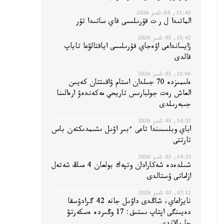
11:42, 04 تامىز 2026
الماتىدا ل ر ت قۇرىلىسى قاي ساتىدا تۇر
15:42, 03 تامىز 2026
زايسانداعى اۋەجاي قۇرىلىسى اياقتالۋعا تاياپ
قالدى
15:06, 03 تامىز 2026
ەلىمىزدە 70 جىلدان استام ۋاقىتتان كەيىن
العاش رەت جولبارىس تاريحي مەكەندەۋ ارەالىنا
جىبەرىلدى
14:52, 03 تامىز 2026
اباي وبلىسىندا تاعى ءبىر اۋىل ىشىمدىكتەن باس
تارتتى
14:23, 03 تامىز 2026
شىلدەدە شەكارادان وتپەك بولعان 4 مىڭ شەتەل
ازاماتى ۇستالدى
07:12, 03 تامىز 2026
نايزاعاي، شاڭدى داۋىل جانە 42 گرادۋسقا
دەيىنگى اپتاپ ىستىق: 17 وڭىردە ەسكەرتۋ