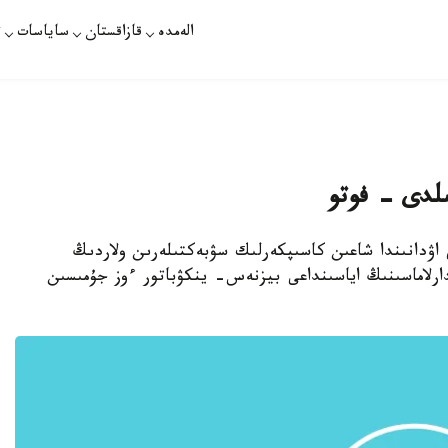
الەمدە
قازاقستان
ساياسات
ت
ىلدى - فوتو
ى اۋدانىندا شاعىن كاسىپكەرلىك سۋبەكتىلەرىن ولاردىڭ
دارلاماسىنىڭ اياسىنداعى بيزنەس- ينكۋباتور ءوز جۇمىسىن