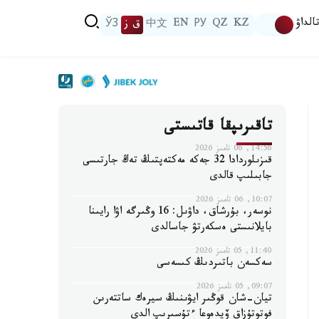
الداۋ
KZ
QZ
РУ
EN
中文
ق ز
ЎЗ
تاقىرىپقا قاتىستى
14:56, 06 تامىز 2026
قىزىلوردادا 32 جەكە مەكتەپتىڭ تەڭ جارتىسى
جابىلىپ قالدى
10:07, 06 تامىز 2026
نوسەر، بۇرشاق، داۋىل: 16 وڭىرگە اۋا رايىنا
بايلانىستى ەسكەرتۋ جاسالدى
11:40, 05 تامىز 2026
سەكسەن باتىردىڭ كىسەسى
09:07, 05 تامىز 2026
تيان-شان قوڭىر ايۋىنىڭ سيرەك ساتتەرىن
فوتوتۇزاق ۆيدەوعا ءتۇسىرىپ الدى