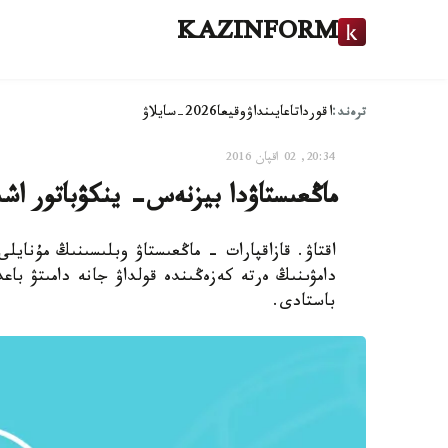
KAZINFORM
ترەند:
اقوردا
تاعايىنداۋ
وقيعا
2026-سايلاۋ
20:34, 02 اقپان 2016
ماڭعىستاۋدا بيزنەس- ينكۋباتور اش
اقتاۋ. قازاقپارات - ماڭعىستاۋ وبلىسىنىڭ مۇنايل
دامۋىنىڭ ەرتە كەزەڭىندە قولداۋ جانە دامىتۋ باع
باستادى.