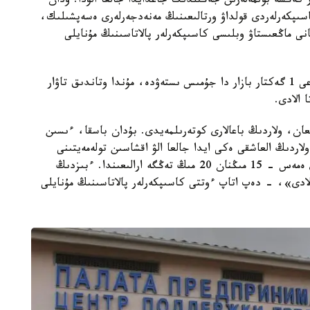
 كەڭسە بولمەلەرىن جەڭىلدىك جاعدايدا جالعا الۋدا. ودان
سىپكەرلەردى قولداۋ ورتالىعىنىڭ مەنەدجەرلەرى ەسەپشىلىك،
ى ماڭعىستاۋ وبلىسى كاسىپكەرلەر پالاتاسىنىڭ مۇنايلى
اشىلعان بيزنەس- ينكۋباتوردىڭ جانىندا ەندى اۋماعى 1 گەكتار بازار دا جۇمىس ىستەۋدە، مۇندا وتاندىق تاۋار
 الادى.
تىڭ نەگىزگى 33 ءتۇرى ۇسىنىلعان، ولاردىڭ باعالارى كوتەرىلمەيدى. بۇدان باسقا، ءىسىن
اردىڭ العاشقى ەكى ايدا جالعا الۋ اقشاسىن تولەمەيتىنى
جاريالانعان. ايتا كەتەيىك، ونىڭ باعاسى دا جوعارى ەمەس - 15 مىڭنان 20 مىڭ تەڭگە ارالىعىندا. ءبىزدىڭ
بولادى»، - دەپ اتاپ ءوتتى كاسىپكەرلەر پالاتاسىنىڭ مۇنايلى