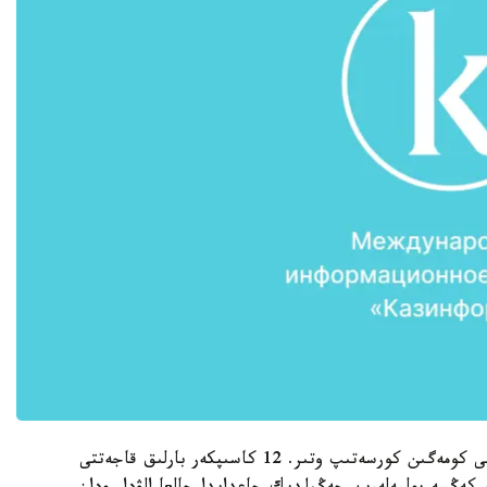
بيزنەس- ينكۋباتور جەرگىلىكتى كاسىپكەرلەرگە ناقتى كومەگىن كورسەتىپ وتىر. 12 كاسىپكەر بارلىق قاجەتتى