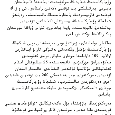
وۆچاركاسىنىڭ قىتايدىڭ سولتۇستىك ايماعىندا قالىپتاسقان
بايىرعى جەرگىلىكتى يت تۇقىمى ەكەنىن راستادى. ش و ق ك
قوعامدىق قاۋىپسىزدىك باسقارماسىنىڭ مالىمەتىنشە، زەرتتەۋ
شىڭجاڭ وۆچاركاسىنىڭ «سىرتتان اكەلىنگەن تۇقىمدى
جەتىلدىرۋ ناتيجەسىندە پايدا بولعانى» تۋرالى ۇزاققا سوزىلعان
پىكىرتالاسقا نۇكتە قويىلدى.
بەلگىلى بولعانداي، زەرتتەۋ توبى بىرنەشە اي بويى شىڭجاڭ
وۆچاركاسىنىڭ بۇكىل ولكەدەگى نەگىزگى تارالۋ ايماقتارىن
ارالاپ، 109 داراباسقا جوعارى ساپالى تولىق گەنومدىق
سەكۆەنيرلەۋ جۇرگىزدى. ناتيجەسىندە 25 ميلليوننان استام
گەنەتيكالىق مۋتاتسيا نۇكتەسى انىقتالدى. عالىمدار الىنعان
اۋقىمدى دەرەكتەردى جەر بەتىندەگى 260 يت تۇقىمىن قامتيتىن
ءىرى دەرەكقورمەن سالىستىرىپ، شىڭجاڭ وۆچاركاسىنىڭ
جوعارى دالدىكتەگى «گەنومدىق سايكەستەندىرۋ كارتاسىن»
جاسادى.
دەرەككوزدىڭ جازۋىنشا، بۇل «گەنەتيكالىق ءتولقۇجات» عىلىمي
قورىتىندى عانا ەمەس، سونىمەن قاتار پراكتيكالىق قولدانۋعا