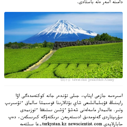
دامىنە اسەر ەتە باستادى.
Фото: tawatchai prakobkit/Alamy
اسىرەسە جازعى اپتاپ، جىلى تۇندەر جانە كوكتەمدەگى اۋا
رايىنىڭ قۇبىلمالىلىعى شاي بۇتالارىنا قوسىمشا سالماق ءتۇسىرىپ
وتىر. عالىمدار ماسەلەنى شەشۋ ءۇشىن ىستىققا ءتوزىمدى
سۇرىپتاردى گەنومدىق ادىستەرمەن ىرىكتەۋگە كىرىسكەن، دەپ
حابارلايدى turkystan.kz newscientist.com-عا سىلتەمە