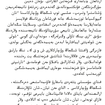
ارنالعان «باعدار» قىزمەتىن اتقارادى. بۇعان دەيىن
جۇرگىزىلگەن فۋنكتسيونالدىق گەندەردى زەرتتەۋ ناتيجەلەرىمەن
ۇشتاستىرا وتىرىپ، عىلىمي توپ شىڭجاڭ وۆچاركاسىنا ءتان
گيپوكسياعا توزىمدىلىك جانە قورشاعان ورتانىڭ قولايسىز
جاعدايلارىنا بەيىمدەلۋ گەندەرىن انىقتادى. وسىلايشا مىڭداعان
جىلدارعا جالعاسقان تابيعي سۇرىپتالۋدىڭ ناتيجەسىندە ولاردىڭ
سۋىق ءارى بيىك تاۋلى وڭىرلەرگە، سونداي-اق گوبي ءشولى
مەن شولەيتتى ايماقتارعا ابدەن بەيىمدەلگەنى بەلگىلى بولدى.
قازىرگى ۋاقىتتا شىڭجاڭ وۆچاركالارى ش و ق ك- نىڭ بارلىق
بولىمدەرى مەن قالالارىندا شتاتتىق قىزمەتتىك يت رەتىندە
قولدانىلادى. ولار شەكارالىق باقىلاۋ مەن قوعامدىق ءتارتىپتى
قامتاماسىز ەتۋ قىزمەتىندە جوعارى ايماقتىق بەيىمدىلىگىن
كورسەتىپ كەلەدى.
قىتاي جۇمىسشى يتتەردى باسقارۋ قاۋىمداستىعى دەرەگىنشە،
شىڭجاڭ وۆچاركاسى - التاي مەن تيان-شان تاۋلارىنىڭ
ارالىعىنداعى بايتاق دالادا قالىپتاسقان بايىرعى تۇقىم، توبەت،
قازاق توبەتى، تيان-شان ماستيفى دەپ تە اتالادى. ولار