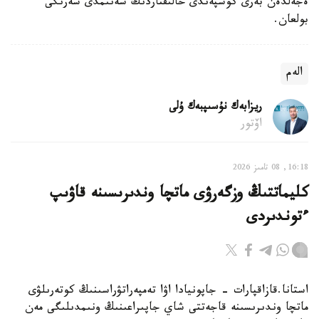
ەجەلدەن بەرى كوشپەندى حالىقتاردىڭ سەنىمدى سەرىگى
بولعان.
الەم
ريزابەك نۇسىپبەك ۇلى
اۆتور
16:18, 08 تامىز 2026
كليماتتىڭ وزگەرۋى ماتچا وندىرىسىنە قاۋىپ
ءتوندىردى
استانا.قازاقپارات - جاپونيادا اۋا تەمپەراتۋراسىنىڭ كوتەرىلۋى
ماتچا وندىرىسىنە قاجەتتى شاي جاپىراعىنىڭ ونىمدىلىگى مەن