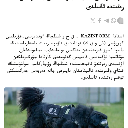
رەتىندە تانىلدى
استانا. KAZINFORM – ق ح ر شىڭجاڭ ءوندىرىس-قۇرىلىس
كورپۋسى (ش و ق ك) قوعامدىق قاۋىپسىزدىك باسقارماسىنىڭ
باسپا ءسوز قىزمەتىنەن بەلگىلى بولعانداي، ميلليونداعان
مۋتاتسيا نۇكتەسىن قامتيتىن گەنومدىق كارتاعا جۇرگىزىلگەن
اۋقىمدى زەرتتەۋ ناتيجەسىندە شىڭجاڭ وۆچاركاسى سولتۇستىك
قىتاي وڭىرىندە قالىپتاسقان بايىرعى جانە دەربەس جەرگىلىكتى
تۇقىم رەتىندە تانىلدى.