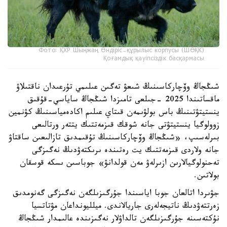
Фото: ҚХР Шыңжаң Өндіріс-құрылыс корпусы (ШӨҚК)
Қоғамдық қауіпсіздік басқармасы
شىڭجاڭ وۆچاركاسىنىڭ شىعۋ تەگىن عىلىمي تۇرعىدان ناقتىلاۋ
ماقساتىندا 2025 -جىلعى تامىزدا شىڭجاڭ ساياسي-قۇقىق
ينستيتۋتىنىڭ باس بولۋىمەن قىتاي عىلىم اكادەمياسىنىڭ كۋنمين
زوولوگيا ينستيتۋتى جانە شوقك قىزمەتتىك يتتەر ورتالىعى
بىرلەسىپ، «شىڭجاڭ وۆچاركاسىنىڭ تۇقىمدىق تازالىعىن ساقتاۋ
جانە ولاردى قىزمەتتىك يت رەتىندە ىرىكتەۋدىڭ نەگىزگى
تەحنولوگيالارىن ازىرلەۋ مەن قولدانۋ» جوباسىن ىسكە قوسقان
بولاتىن.
جۋىردا اتالعان جوبا اياسىندا جۇرگىزىلگەن نەگىزگى گەنومدىق
زەرتتەۋدىڭ ناتيجەلەرى جاريالاندى. ميلليونداعان مۋتاتسيا
نۇكتەسىنە جۇرگىزىلگەن تالداۋلار نەگىزىندە عالىمدار شىڭجاڭ