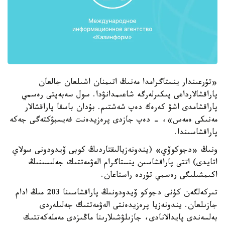
«تۇرعىندار ينستاگرامدا مەنىڭ اتىمنان اشىلعان جالعان
پاراقشالارداعى پىكىرلەرگە شاعىمدانۋدا. سول سەبەپتى رەسمي
پاراقشامدى اشۋ كەرەك دەپ شەشتىم. بۇدان باسقا پاراقشالار
مەنىكى ەمەس»، - دەپ جازدى پرەزيدەنت فەيسبۋكتەگى جەكە
پاراقشاسىندا.
ونىڭ «دجوكوۆي» (يندونەزيالىقتاردىڭ كوبى ۆيدودونى سولاي
اتايدى) اتتى پاراقشاسىن ينستاگرام الەۋمەتتىك جەلىسىنىڭ
اكىمشىلىگى رەسمي تۇردە راستاعان.
تىركەلگەن كۇنى دجوكو ۆيدودونىڭ پاراقشاسىنا 203 مىڭ ادام
جازىلعان. يندونەزيا پرەزيدەنتى الەۋمەتتىك جەلىلەردى
بەلسەندى پايدالانادى، جازىلۋشىلارىنا ماڭىزدى مەملەكەتتىك