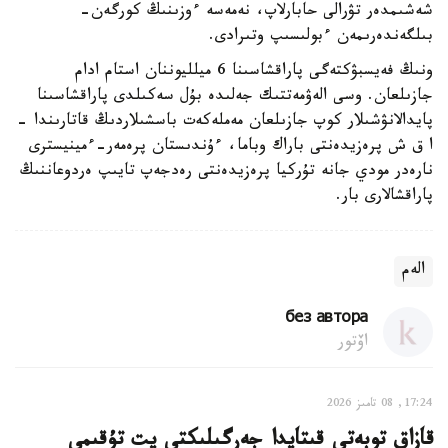
شەشىمدەر تۋرالى حابارلاپ، نەمەسە ءوزىنىڭ كورگەن-
بىلگەندەرىمەن ءبولىسىپ وتىرادى.
ونىڭ فەيسبۋكتەگى پاراقشاسىنا 6 ميلليوننان استام ادام
جازىلعان. وسى الەۋمەتتىك جەلىدە بۇل سەكىلدى پاراقشاسىنا
پايدالانۋشىلار كوپ جازىلعان مەملەكەت باسشىلاردىڭ قاتارىندا -
ا ق ش پرەزيدەنتى باراك وباما، ءۇندىستان پرەمەر-ءمينيسترى
نارەدر مودي جانە تۇركيا پرەزيدەنتى رەدجەپ تايىپ ەردوعاننىڭ
پاراقشالارى بار.
الەم
без автора
اۆتور
17:24, 08 تامىز 2026
قازاق توبەتى قىتايدا جەرگىلىكتى يت تۇقىمى