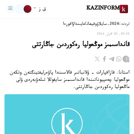
KAZINFORM
ق ز
ترەند:
2026-سايلاۋ
وقيعا
تاعايىنداۋ
اقوردا
03:10, 02 اقپان 2016
قانداسىمىز موڭعوليا رەكوردىن جاڭارتتى
استانا. قازاقپارات - ۇلانباتىر قالاسىندا پاۋەرليفتينگتەن وتكەن
موڭعوليا چەمپيوناتىندا قانداسىمىز سايفوللا تىلەۋبەردى ۇلى
ماڭعوليا رەكوردىن جاڭارتتى.