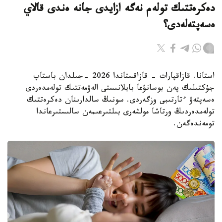
دەكرەتتىك تولەم نەگە ازايدى جانە ەندى قالاي
ەسەپتەلەدى؟
استانا. قازاقپارات - قازاقستاندا 2026 -جىلدان باستاپ
جۇكتىلىك پەن بوسانۋعا بايلانىستى الەۋمەتتىك تولەمدەردى
ەسەپتەۋ ءتارتىبى وزگەردى. سونىڭ سالدارىنان دەكرەتتىك
تولەمدەردىڭ ورتاشا مولشەرى بىلتىرعىمەن سالىستىرعاندا
تومەندەگەن.