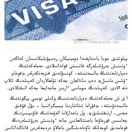
Фото: coximmigration.com
پيلوتتىق جوبا باستاپقىدا دومينيكان رەسپۋبليكاسىنان كەلگەن
ءوتىنىش بەرۋشىلەرگە قاتىستى قولدانىلادى. مەملەكەتتىك
دەپارتامەنتتىڭ مالىمەتىنشە، كونسۋلدىق قىزمەتكەرلەر «قوعام
ءۇشىن ماسىل» دەپ سانالعان جەكە تۇلعالاردان كەپىلدىك تالاپ
ەتە الادى. كەپىلدىك سوماسى ءاربىر جاعدايعا جەكە انىقتالادى.
ا ق ش مەملەكەتتىك دەپارتامەنتىنىڭ وكىلى توممي پيگوتتتىڭ
مالىمدەۋىنشە، «قۇراما شتاتتارىنا يمميگراتسيا - بۇل قۇقىق
ەمەس، ارتىقشىلىق». ول باعدارلاما الەۋمەتتىك قاۋىپسىزدىك
جەلىسىن قورعاۋعا باعىتتالعانىن جانە ءوتىنىش بەرۋشىلەردىڭ
قوعامدىق كومەككە تاۋەلدىلىگىن باعالاۋ ەرەجەلەرىن قاتاڭداتاتىن