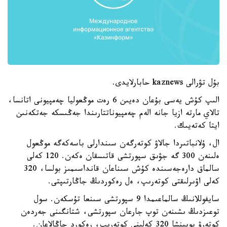
بۇل تۋرالى kaznews حابارلايدى.
الىپ كۇش يەسى بۇعان دەيىن 6 رەت موڭعوليا چەمپيونى اتانسا،
تالاي مارتە ازيا جانە الەم چەمپيوناتتارىندا جەڭىسكە جەتكەنىن
ايتا كەتەيىك.
ال، ۇلانباتىردا جالاۋ كوتەرگەن سىندارلى باسەكەگە موڭعول
ەلىنەن 300 گە جۋىق سپورتشى قاتىسقان ەكەن. 120 كەلى
سالماق دارەجەسىندە كۇش سىناعان قانداسىمىز بولسا، 320
كەلى اۋىرلىقتى كوتەرىپ، ەل رەكوردىڭ جاڭارتىپتى.
سايفوللانىڭ سالماعىمدا 9 سپورتشى سىنعا تۇسكەن. سول
توعىزدىڭ ىشىنەن توپ جارعان سپورتشى، شتانگىنى جەردەن
كوتەرۋ بويىنشا 320 كەلىنى كوتەرىپ، رەكورد جاڭالاعان.