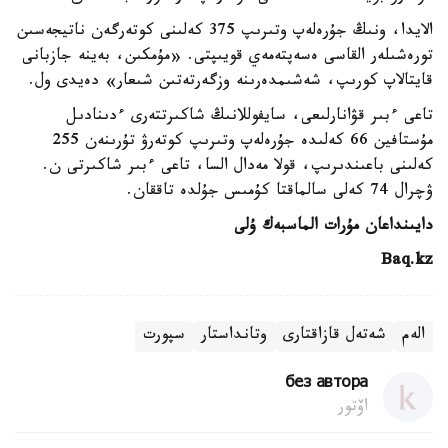
الايدا، ونىڭ جۇرەلەپ وتىرىپ 375 كەلىنى كوتەرگەن ناتيجەسىن
تورەشىلەر القاسى ەسەپتەمەي قويىپتى. «مۇمكىن، بەينە جازبانى
قايتالاپ كورىپ، شەشىمدەرىنە وزگەرتەتىن شىعار» دەيدى ول.
تاعى ءبىر قۋانارلىعى، سايفوللانىڭ شاكىرتتەرى ءدىنادىل
مۇستافين 66 كەلىدە جۇرەلەپ وتىرىپ كوتەرۋ تۇرىنەن 255
كەلىنى باعىندىرىپ، قولا مەدال السا، تاعى ءبىر شاكىرتى ن.
ۋچرال 74 كەلى سالماقتا كۇمىس جۇلدە تاققان.
دايىنداعان مۇرات الماسبەك ۇلى
Baq.kz
الەم
شەتەل قازاقتارى
وتانداستار
سپورت
без автора
اۆتور