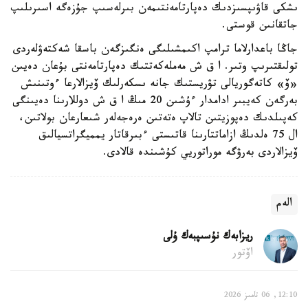
ىشكى قاۋىپسىزدىك دەپارتامەنتىمەن بىرلەسىپ جۇزەگە اسىرىلىپ
جاتقانىن قوستى.
جاڭا باعدارلاما ترامپ اكىمشىلىگى ەنگىزگەن باسقا شەكتەۋلەردى
تولىقتىرىپ وتىر. ا ق ش مەملەكەتتىك دەپارتامەنتى بۇعان دەيىن
«ۆ» كاتەگوريالى تۋريستىك جانە ىسكەرلىك ۆيزالارعا ءوتىنىش
بەرگەن كەيبىر ادامدار ءۇشىن 20 مىڭ ا ق ش دوللارىنا دەيىنگى
كەپىلدىك دەپوزيتىن تالاپ ەتەتىن ەرەجەلەر شىعارعان بولاتىن،
ال 75 ەلدىڭ ازاماتتارىنا قاتىستى ءبىرقاتار يمميگراتسيالىق
ۆيزالاردى بەرۋگە موراتوريي كۇشىندە قالادى.
الەم
ريزابەك نۇسىپبەك ۇلى
اۆتور
12:10, 06 تامىز 2026