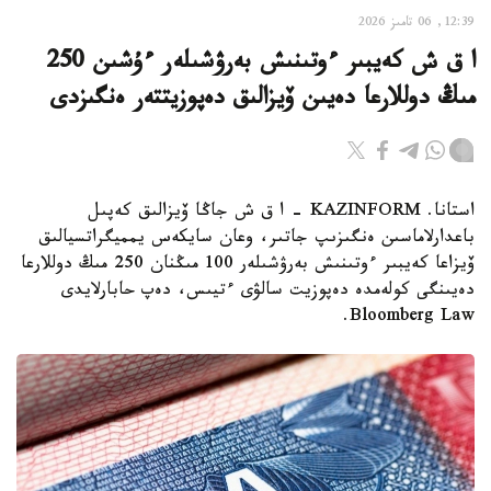
12:39, 06 تامىز 2026
ا ق ش كەيبىر ءوتىنىش بەرۋشىلەر ءۇشىن 250
مىڭ دوللارعا دەيىن ۆيزالىق دەپوزيتتەر ەنگىزدى
استانا. KAZINFORM – ا ق ش جاڭا ۆيزالىق كەپىل
باعدارلاماسىن ەنگىزىپ جاتىر، وعان سايكەس يمميگراتسيالىق
ۆيزاعا كەيبىر ءوتىنىش بەرۋشىلەر 100 مىڭنان 250 مىڭ دوللارعا
دەيىنگى كولەمدە دەپوزيت سالۋى ءتيىس، دەپ حابارلايدى
Bloomberg Law.